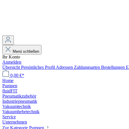
Menü schließen
Ihr Konto
Anmelden
Übersicht
Persönliches Profil
Adressen
Zahlungsarten
Bestellungen
E
0,00 €*
Home
Pumpen
fluidFIT
Pneumatikzubehör
Industriepneumatik
Vakuumtechnik
Vakuumhebetechnik
Service
Unternehmen
Zur Kategorie Pumpen