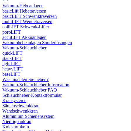
Vakuum-Hebeanlagen
basicLift Hebetraversen
basicLIFT Schwenktraversen
multiLIFT Wendetraversen
coilLIFT Schwenk-Lifter
poroLIFT
accuLIFT Akkuanlagen
Vakuumhebeanlagen Sonderlösungen
Vakuum-Schlauchheber
quickLIFT
stackLIFT
lightLIFT
heavyLIFT
baseLIFT
Was möchten Sie heben?
Vakuum-Schlauchheber Information
Vakuum-Schlauchheber FAQ
Schlauchheber-Kontaktformular
Kransysteme
Säulenschwenkkran
Wandschwenkkran
Aluminium-Schienensystem
Niedrigbaukran
Knickarmkran