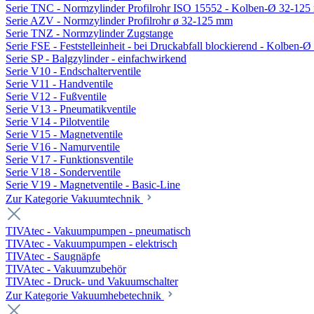
Serie TNC - Normzylinder Profilrohr ISO 15552 - Kolben-Ø 32-12
Serie AZV - Normzylinder Profilrohr ø 32-125 mm
Serie TNZ - Normzylinder Zugstange
Serie FSE - Feststelleinheit - bei Druckabfall blockierend - Kolben-
Serie SP - Balgzylinder - einfachwirkend
Serie V10 - Endschalterventile
Serie V11 - Handventile
Serie V12 - Fußventile
Serie V13 - Pneumatikventile
Serie V14 - Pilotventile
Serie V15 - Magnetventile
Serie V16 - Namurventile
Serie V17 - Funktionsventile
Serie V18 - Sonderventile
Serie V19 - Magnetventile - Basic-Line
Zur Kategorie Vakuumtechnik
TIVAtec - Vakuumpumpen - pneumatisch
TIVAtec - Vakuumpumpen - elektrisch
TIVAtec - Saugnäpfe
TIVAtec - Vakuumzubehör
TIVAtec - Druck- und Vakuumschalter
Zur Kategorie Vakuumhebetechnik