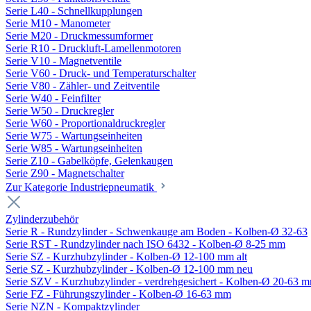
Serie L40 - Schnellkupplungen
Serie M10 - Manometer
Serie M20 - Druckmessumformer
Serie R10 - Druckluft-Lamellenmotoren
Serie V10 - Magnetventile
Serie V60 - Druck- und Temperaturschalter
Serie V80 - Zähler- und Zeitventile
Serie W40 - Feinfilter
Serie W50 - Druckregler
Serie W60 - Proportionaldruckregler
Serie W75 - Wartungseinheiten
Serie W85 - Wartungseinheiten
Serie Z10 - Gabelköpfe, Gelenkaugen
Serie Z90 - Magnetschalter
Zur Kategorie Industriepneumatik
Zylinderzubehör
Serie R - Rundzylinder - Schwenkauge am Boden - Kolben-Ø 32-63
Serie RST - Rundzylinder nach ISO 6432 - Kolben-Ø 8-25 mm
Serie SZ - Kurzhubzylinder - Kolben-Ø 12-100 mm alt
Serie SZ - Kurzhubzylinder - Kolben-Ø 12-100 mm neu
Serie SZV - Kurzhubzylinder - verdrehgesichert - Kolben-Ø 20-63 
Serie FZ - Führungszylinder - Kolben-Ø 16-63 mm
Serie NZN - Kompaktzylinder