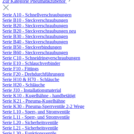
Zur Kategorie Pneumatikzubehör
Serie A10 - Schnellverschraubungen
Serie B10 - Steckverschraubungen
Serie B20 - Steckverschraubungen
Serie B20 - Steckverschraubungen neu
Serie B30 - Steckverschraubungen
Serie B40 - Steckverschraubungen
Serie B50 - Steckverbindungen
Serie B60 - Steckverschraubungen
Serie C10 - Schneidringverschraubungen
Serie E10 - Schlauchverbinder
Serie F10 - Fittings
Serie F20 - Drehdurchführungen
Serie H10 & H70 - Schläuche
Serie H20 - Schläuche
Serie J10 - Installationsmaterial
Serie K10 - Kugelhähne - handbetätigt
Serie K21 - Pneuma-Kugelhähne
Serie K30 - Pneuma-Sperrventile 2-2 Wege
Serie L10 - Sperr- und Stromventile
Serie L11 - Sperr- und Stromventile
Serie L20 - Sicherheitsventile
Serie L21 - Sicherheitsventile
Serie L30 - Funktionsventile