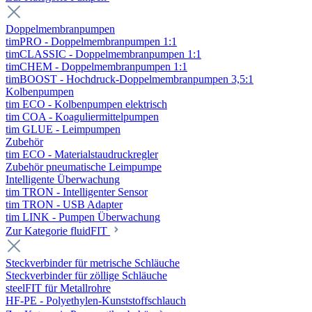
Doppelmembranpumpen
timPRO - Doppelmembranpumpen 1:1
timCLASSIC - Doppelmembranpumpen 1:1
timCHEM - Doppelmembranpumpen 1:1
timBOOST - Hochdruck-Doppelmembranpumpen 3,5:1
Kolbenpumpen
tim ECO - Kolbenpumpen elektrisch
tim COA - Koaguliermittelpumpen
tim GLUE - Leimpumpen
Zubehör
tim ECO - Materialstaudruckregler
Zubehör pneumatische Leimpumpe
Intelligente Überwachung
tim TRON - Intelligenter Sensor
tim TRON - USB Adapter
tim LINK - Pumpen Überwachung
Zur Kategorie fluidFIT
Steckverbinder für metrische Schläuche
Steckverbinder für zöllige Schläuche
steelFIT für Metallrohre
HF-PE - Polyethylen-Kunststoffschlauch