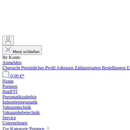
Menü schließen
Ihr Konto
Anmelden
Übersicht
Persönliches Profil
Adressen
Zahlungsarten
Bestellungen
E
0,00 €*
Home
Pumpen
fluidFIT
Pneumatikzubehör
Industriepneumatik
Vakuumtechnik
Vakuumhebetechnik
Service
Unternehmen
Zur Kategorie Pumpen