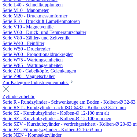
Serie L40 - Schnellkupplungen
Serie M10 - Manometer
Serie M20 - Druckmessumformer
Serie R10 - Druckluft-Lamellenmotoren
Serie V10 - Magnetventile
Serie V60 - Druck- und Temperaturschalter
Serie V80 - Zähler- und Zeitventile
Serie W40 - Feinfilter
Serie W50 - Druckregler
Serie W60 - Proportionaldruckregler
Serie W75 - Wartungseinheiten
Serie W85 - Wartungseinheiten
Serie Z10 - Gabelköpfe, Gelenkaugen
Serie Z90 - Magnetschalter
Zur Kategorie Industriepneumatik
Zylinderzubehör
Serie R - Rundzylinder - Schwenkauge am Boden - Kolben-Ø 32-63
Serie RST - Rundzylinder nach ISO 6432 - Kolben-Ø 8-25 mm
Serie SZ - Kurzhubzylinder - Kolben-Ø 12-100 mm alt
Serie SZ - Kurzhubzylinder - Kolben-Ø 12-100 mm neu
Serie SZV - Kurzhubzylinder - verdrehgesichert - Kolben-Ø 20-63 
Serie FZ - Führungszylinder - Kolben-Ø 16-63 mm
Serie NZN - Kompaktzylinder