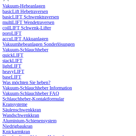
Vakuum-Hebeanlagen
basicLift Hebetraversen
basicLIFT Schwenktraversen
multiLIFT Wendetraversen
coilLIFT Schwenk-Lifter
poroLIFT
accuLIFT Akkuanlagen
Vakuumhebeanlagen Sonderlösungen
Vakuum-Schlauchheber
quickLIFT
stackLIFT
lightLIFT
heavyLIFT
baseLIFT
Was möchten Sie heben?
Vakuum-Schlauchheber Information
Vakuum-Schlauchheber FAQ
Schlauchheber-Kontaktformular
Kransysteme
Säulenschwenkkran
Wandschwenkkran
Aluminium-Schienensystem
Niedrigbaukran
Knickarmkran