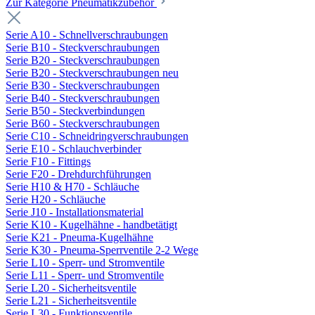
Zur Kategorie Pneumatikzubehör
Serie A10 - Schnellverschraubungen
Serie B10 - Steckverschraubungen
Serie B20 - Steckverschraubungen
Serie B20 - Steckverschraubungen neu
Serie B30 - Steckverschraubungen
Serie B40 - Steckverschraubungen
Serie B50 - Steckverbindungen
Serie B60 - Steckverschraubungen
Serie C10 - Schneidringverschraubungen
Serie E10 - Schlauchverbinder
Serie F10 - Fittings
Serie F20 - Drehdurchführungen
Serie H10 & H70 - Schläuche
Serie H20 - Schläuche
Serie J10 - Installationsmaterial
Serie K10 - Kugelhähne - handbetätigt
Serie K21 - Pneuma-Kugelhähne
Serie K30 - Pneuma-Sperrventile 2-2 Wege
Serie L10 - Sperr- und Stromventile
Serie L11 - Sperr- und Stromventile
Serie L20 - Sicherheitsventile
Serie L21 - Sicherheitsventile
Serie L30 - Funktionsventile