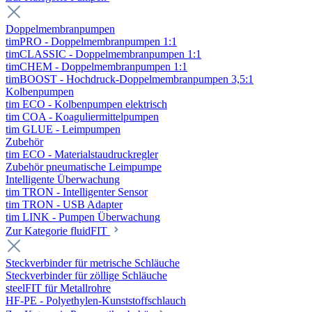
Doppelmembranpumpen
timPRO - Doppelmembranpumpen 1:1
timCLASSIC - Doppelmembranpumpen 1:1
timCHEM - Doppelmembranpumpen 1:1
timBOOST - Hochdruck-Doppelmembranpumpen 3,5:1
Kolbenpumpen
tim ECO - Kolbenpumpen elektrisch
tim COA - Koaguliermittelpumpen
tim GLUE - Leimpumpen
Zubehör
tim ECO - Materialstaudruckregler
Zubehör pneumatische Leimpumpe
Intelligente Überwachung
tim TRON - Intelligenter Sensor
tim TRON - USB Adapter
tim LINK - Pumpen Überwachung
Zur Kategorie fluidFIT
Steckverbinder für metrische Schläuche
Steckverbinder für zöllige Schläuche
steelFIT für Metallrohre
HF-PE - Polyethylen-Kunststoffschlauch