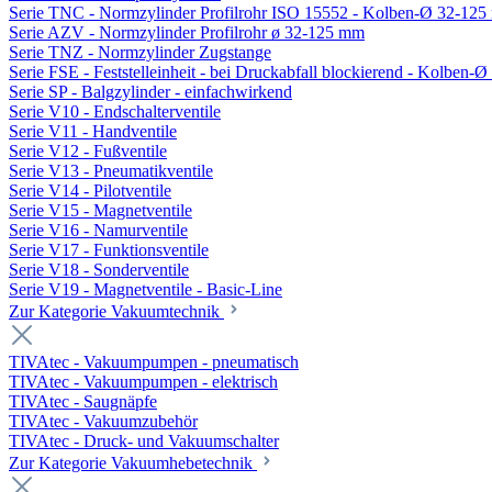
Serie TNC - Normzylinder Profilrohr ISO 15552 - Kolben-Ø 32-12
Serie AZV - Normzylinder Profilrohr ø 32-125 mm
Serie TNZ - Normzylinder Zugstange
Serie FSE - Feststelleinheit - bei Druckabfall blockierend - Kolben-
Serie SP - Balgzylinder - einfachwirkend
Serie V10 - Endschalterventile
Serie V11 - Handventile
Serie V12 - Fußventile
Serie V13 - Pneumatikventile
Serie V14 - Pilotventile
Serie V15 - Magnetventile
Serie V16 - Namurventile
Serie V17 - Funktionsventile
Serie V18 - Sonderventile
Serie V19 - Magnetventile - Basic-Line
Zur Kategorie Vakuumtechnik
TIVAtec - Vakuumpumpen - pneumatisch
TIVAtec - Vakuumpumpen - elektrisch
TIVAtec - Saugnäpfe
TIVAtec - Vakuumzubehör
TIVAtec - Druck- und Vakuumschalter
Zur Kategorie Vakuumhebetechnik