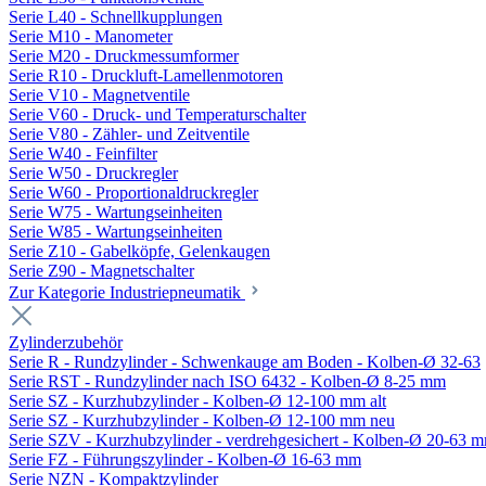
Serie L40 - Schnellkupplungen
Serie M10 - Manometer
Serie M20 - Druckmessumformer
Serie R10 - Druckluft-Lamellenmotoren
Serie V10 - Magnetventile
Serie V60 - Druck- und Temperaturschalter
Serie V80 - Zähler- und Zeitventile
Serie W40 - Feinfilter
Serie W50 - Druckregler
Serie W60 - Proportionaldruckregler
Serie W75 - Wartungseinheiten
Serie W85 - Wartungseinheiten
Serie Z10 - Gabelköpfe, Gelenkaugen
Serie Z90 - Magnetschalter
Zur Kategorie Industriepneumatik
Zylinderzubehör
Serie R - Rundzylinder - Schwenkauge am Boden - Kolben-Ø 32-63
Serie RST - Rundzylinder nach ISO 6432 - Kolben-Ø 8-25 mm
Serie SZ - Kurzhubzylinder - Kolben-Ø 12-100 mm alt
Serie SZ - Kurzhubzylinder - Kolben-Ø 12-100 mm neu
Serie SZV - Kurzhubzylinder - verdrehgesichert - Kolben-Ø 20-63 
Serie FZ - Führungszylinder - Kolben-Ø 16-63 mm
Serie NZN - Kompaktzylinder