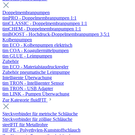
Doppelmembranpumpen
timPRO - Doppelmembranpumpen 1:1
timCLASSIC - Doppelmembranpumpen 1:1
timCHEM - Doppelmembranpumpen 1:1
timBOOST - Hochdruck-Doppelmembranpumpen 3,5:1
Kolbenpumpen
tim ECO - Kolbenpumpen elektrisch
tim COA - Koaguliermittelpumpen
tim GLUE - Leimpumpen
Zubehör
tim ECO - Materialstaudruckregler
Zubehör pneumatische Leimpumpe
Intelligente Überwachung
tim TRON - Intelligenter Sensor
tim TRON - USB Adapter
tim LINK - Pumpen Überwachung
Zur Kategorie fluidFIT
Steckverbinder für metrische Schläuche
Steckverbinder für zöllige Schläuche
steelFIT für Metallrohre
HF-PE - Polyethylen-Kunststoffschlauch