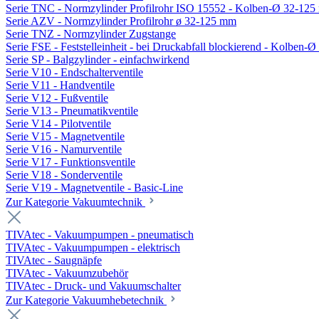
Serie TNC - Normzylinder Profilrohr ISO 15552 - Kolben-Ø 32-12
Serie AZV - Normzylinder Profilrohr ø 32-125 mm
Serie TNZ - Normzylinder Zugstange
Serie FSE - Feststelleinheit - bei Druckabfall blockierend - Kolben-
Serie SP - Balgzylinder - einfachwirkend
Serie V10 - Endschalterventile
Serie V11 - Handventile
Serie V12 - Fußventile
Serie V13 - Pneumatikventile
Serie V14 - Pilotventile
Serie V15 - Magnetventile
Serie V16 - Namurventile
Serie V17 - Funktionsventile
Serie V18 - Sonderventile
Serie V19 - Magnetventile - Basic-Line
Zur Kategorie Vakuumtechnik
TIVAtec - Vakuumpumpen - pneumatisch
TIVAtec - Vakuumpumpen - elektrisch
TIVAtec - Saugnäpfe
TIVAtec - Vakuumzubehör
TIVAtec - Druck- und Vakuumschalter
Zur Kategorie Vakuumhebetechnik