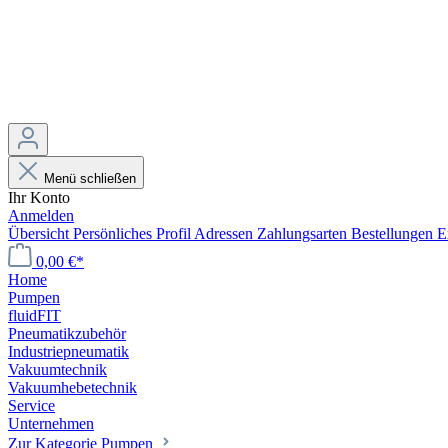
Menü schließen
Ihr Konto
Anmelden
Übersicht
Persönliches Profil
Adressen
Zahlungsarten
Bestellungen
E
0,00 €*
Home
Pumpen
fluidFIT
Pneumatikzubehör
Industriepneumatik
Vakuumtechnik
Vakuumhebetechnik
Service
Unternehmen
Zur Kategorie Pumpen