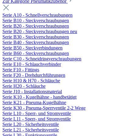
Zur Kategorie Pneumatikzubehör
Serie A10 - Schnellverschraubungen
Serie B10 - Steckverschraubungen
Serie B20 - Steckverschraubungen
Serie B20 - Steckverschraubungen neu
Serie B30 - Steckverschraubungen
Serie B40 - Steckverschraubungen
Serie B50 - Steckverbindungen
Serie B60 - Steckverschraubungen
Serie C10 - Schneidringverschraubungen
Serie E10 - Schlauchverbinder
Serie F10 - Fittings
Serie F20 - Drehdurchführungen
Serie H10 & H70 - Schläuche
Serie H20 - Schläuche
Serie J10 - Installationsmaterial
Serie K10 - Kugelhähne - handbetätigt
Serie K21 - Pneuma-Kugelhähne
Serie K30 - Pneuma-Sperrventile 2-2 Wege
Serie L10 - Sperr- und Stromventile
Serie L11 - Sperr- und Stromventile
Serie L20 - Sicherheitsventile
Serie L21 - Sicherheitsventile
Serie L30 - Funktionsventile