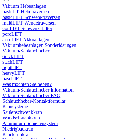
Vakuum-Hebeanlagen
basicLift Hebetraversen
basicLIFT Schwenktraversen
multiLIFT Wendetraversen
coilLIFT Schwenk-Lifter
poroLIFT
accuLIFT Akkuanlagen
Vakuumhebeanlagen Sonderlösungen
Vakuum-Schlauchheber
quickLIFT
stackLIFT
lightLIFT
heavyLIFT
baseLIFT
Was möchten Sie heben?
Vakuum-Schlauchheber Information
Vakuum-Schlauchheber FAQ
Schlauchheber-Kontaktformular
Kransysteme
Säulenschwenkkran
Wandschwenkkran
Aluminium-Schienensystem
Niedrigbaukran
Knickarmkran