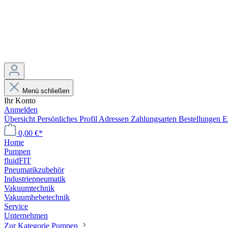
Menü schließen
Ihr Konto
Anmelden
Übersicht
Persönliches Profil
Adressen
Zahlungsarten
Bestellungen
E
0,00 €*
Home
Pumpen
fluidFIT
Pneumatikzubehör
Industriepneumatik
Vakuumtechnik
Vakuumhebetechnik
Service
Unternehmen
Zur Kategorie Pumpen