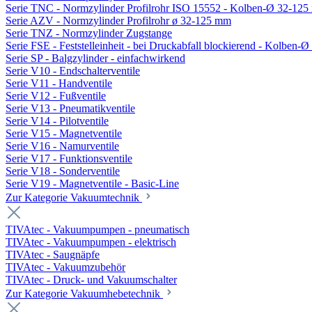
Serie TNC - Normzylinder Profilrohr ISO 15552 - Kolben-Ø 32-12
Serie AZV - Normzylinder Profilrohr ø 32-125 mm
Serie TNZ - Normzylinder Zugstange
Serie FSE - Feststelleinheit - bei Druckabfall blockierend - Kolben-
Serie SP - Balgzylinder - einfachwirkend
Serie V10 - Endschalterventile
Serie V11 - Handventile
Serie V12 - Fußventile
Serie V13 - Pneumatikventile
Serie V14 - Pilotventile
Serie V15 - Magnetventile
Serie V16 - Namurventile
Serie V17 - Funktionsventile
Serie V18 - Sonderventile
Serie V19 - Magnetventile - Basic-Line
Zur Kategorie Vakuumtechnik
TIVAtec - Vakuumpumpen - pneumatisch
TIVAtec - Vakuumpumpen - elektrisch
TIVAtec - Saugnäpfe
TIVAtec - Vakuumzubehör
TIVAtec - Druck- und Vakuumschalter
Zur Kategorie Vakuumhebetechnik