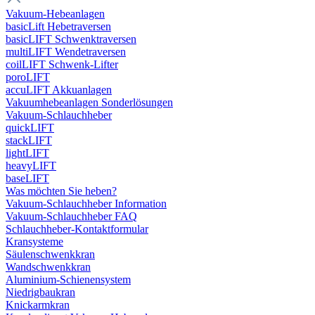
Vakuum-Hebeanlagen
basicLift Hebetraversen
basicLIFT Schwenktraversen
multiLIFT Wendetraversen
coilLIFT Schwenk-Lifter
poroLIFT
accuLIFT Akkuanlagen
Vakuumhebeanlagen Sonderlösungen
Vakuum-Schlauchheber
quickLIFT
stackLIFT
lightLIFT
heavyLIFT
baseLIFT
Was möchten Sie heben?
Vakuum-Schlauchheber Information
Vakuum-Schlauchheber FAQ
Schlauchheber-Kontaktformular
Kransysteme
Säulenschwenkkran
Wandschwenkkran
Aluminium-Schienensystem
Niedrigbaukran
Knickarmkran