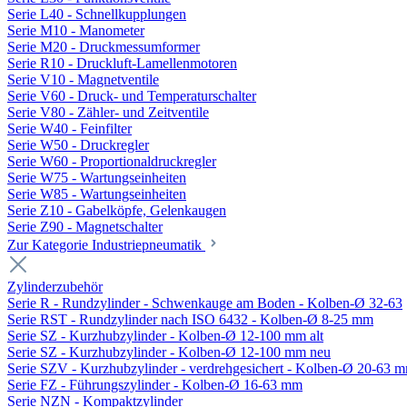
Serie L40 - Schnellkupplungen
Serie M10 - Manometer
Serie M20 - Druckmessumformer
Serie R10 - Druckluft-Lamellenmotoren
Serie V10 - Magnetventile
Serie V60 - Druck- und Temperaturschalter
Serie V80 - Zähler- und Zeitventile
Serie W40 - Feinfilter
Serie W50 - Druckregler
Serie W60 - Proportionaldruckregler
Serie W75 - Wartungseinheiten
Serie W85 - Wartungseinheiten
Serie Z10 - Gabelköpfe, Gelenkaugen
Serie Z90 - Magnetschalter
Zur Kategorie Industriepneumatik
Zylinderzubehör
Serie R - Rundzylinder - Schwenkauge am Boden - Kolben-Ø 32-63
Serie RST - Rundzylinder nach ISO 6432 - Kolben-Ø 8-25 mm
Serie SZ - Kurzhubzylinder - Kolben-Ø 12-100 mm alt
Serie SZ - Kurzhubzylinder - Kolben-Ø 12-100 mm neu
Serie SZV - Kurzhubzylinder - verdrehgesichert - Kolben-Ø 20-63 
Serie FZ - Führungszylinder - Kolben-Ø 16-63 mm
Serie NZN - Kompaktzylinder