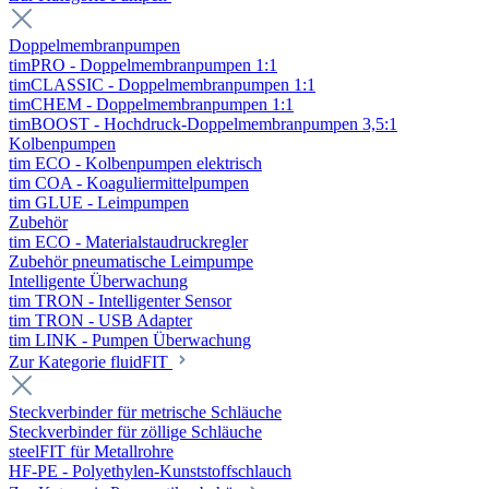
Doppelmembranpumpen
timPRO - Doppelmembranpumpen 1:1
timCLASSIC - Doppelmembranpumpen 1:1
timCHEM - Doppelmembranpumpen 1:1
timBOOST - Hochdruck-Doppelmembranpumpen 3,5:1
Kolbenpumpen
tim ECO - Kolbenpumpen elektrisch
tim COA - Koaguliermittelpumpen
tim GLUE - Leimpumpen
Zubehör
tim ECO - Materialstaudruckregler
Zubehör pneumatische Leimpumpe
Intelligente Überwachung
tim TRON - Intelligenter Sensor
tim TRON - USB Adapter
tim LINK - Pumpen Überwachung
Zur Kategorie fluidFIT
Steckverbinder für metrische Schläuche
Steckverbinder für zöllige Schläuche
steelFIT für Metallrohre
HF-PE - Polyethylen-Kunststoffschlauch