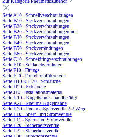
Zur Kategorie Pneumatikzubehör
Serie A10 - Schnellverschraubungen
Serie B10 - Steckverschraubungen
Serie B20 - Steckverschraubungen
Serie B20 - Steckverschraubungen neu
Serie B30 - Steckverschraubungen
Serie B40 - Steckverschraubungen
Serie B50 - Steckverbindungen
Serie B60 - Steckverschraubungen
Serie C10 - Schneidringverschraubungen
Serie E10 - Schlauchverbinder
Serie F10 - Fittings
Serie F20 - Drehdurchführungen
Serie H10 & H70 - Schläuche
Serie H20 - Schläuche
Serie J10 - Installationsmaterial
Serie K10 - Kugelhähne - handbetätigt
Serie K21 - Pneuma-Kugelhähne
Serie K30 - Pneuma-Sperrventile 2-2 Wege
Serie L10 - Sperr- und Stromventile
Serie L11 - Sperr- und Stromventile
Serie L20 - Sicherheitsventile
Serie L21 - Sicherheitsventile
Serie L30 - Funktionsventile