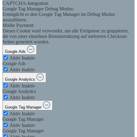
CAPTCHA-Integration
Google Tag Manager Debug Modus:
Ermöglicht es den Google Tag Manager im Debug Modus
auszuführen.
Mollie Payment:
Dieses Cookie wird verwendet, um alle Ereignisse zu gruppieren,
die von einer einzelnen Benutzersitzung auf mehreren Checkout-
Seiten generiert wurden.
Google Ads
Aktiv
Inaktiv
Google Ads
Aktiv
Inaktiv
Google Analytics
Aktiv
Inaktiv
Google Analytics
Aktiv
Inaktiv
Google Tag Manager
Aktiv
Inaktiv
Google Tag Manager
Aktiv
Inaktiv
Google Tag Manager
Aktiv
Inaktiv