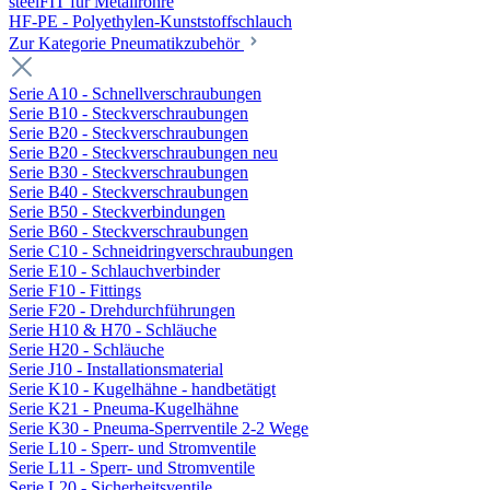
steelFIT für Metallrohre
HF-PE - Polyethylen-Kunststoffschlauch
Zur Kategorie Pneumatikzubehör
Serie A10 - Schnellverschraubungen
Serie B10 - Steckverschraubungen
Serie B20 - Steckverschraubungen
Serie B20 - Steckverschraubungen neu
Serie B30 - Steckverschraubungen
Serie B40 - Steckverschraubungen
Serie B50 - Steckverbindungen
Serie B60 - Steckverschraubungen
Serie C10 - Schneidringverschraubungen
Serie E10 - Schlauchverbinder
Serie F10 - Fittings
Serie F20 - Drehdurchführungen
Serie H10 & H70 - Schläuche
Serie H20 - Schläuche
Serie J10 - Installationsmaterial
Serie K10 - Kugelhähne - handbetätigt
Serie K21 - Pneuma-Kugelhähne
Serie K30 - Pneuma-Sperrventile 2-2 Wege
Serie L10 - Sperr- und Stromventile
Serie L11 - Sperr- und Stromventile
Serie L20 - Sicherheitsventile