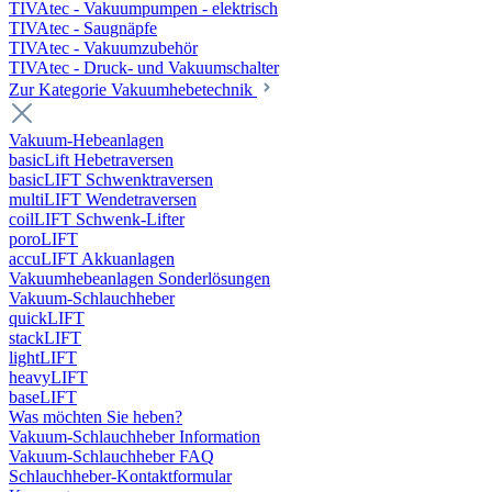
TIVAtec - Vakuumpumpen - elektrisch
TIVAtec - Saugnäpfe
TIVAtec - Vakuumzubehör
TIVAtec - Druck- und Vakuumschalter
Zur Kategorie Vakuumhebetechnik
Vakuum-Hebeanlagen
basicLift Hebetraversen
basicLIFT Schwenktraversen
multiLIFT Wendetraversen
coilLIFT Schwenk-Lifter
poroLIFT
accuLIFT Akkuanlagen
Vakuumhebeanlagen Sonderlösungen
Vakuum-Schlauchheber
quickLIFT
stackLIFT
lightLIFT
heavyLIFT
baseLIFT
Was möchten Sie heben?
Vakuum-Schlauchheber Information
Vakuum-Schlauchheber FAQ
Schlauchheber-Kontaktformular