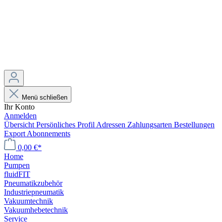
Menü schließen
Ihr Konto
Anmelden
Übersicht
Persönliches Profil
Adressen
Zahlungsarten
Bestellungen
Export
Abonnements
0,00 €*
Home
Pumpen
fluidFIT
Pneumatikzubehör
Industriepneumatik
Vakuumtechnik
Vakuumhebetechnik
Service