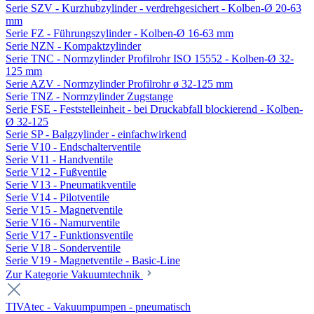
Serie SZV - Kurzhubzylinder - verdrehgesichert - Kolben-Ø 20-63
mm
Serie FZ - Führungszylinder - Kolben-Ø 16-63 mm
Serie NZN - Kompaktzylinder
Serie TNC - Normzylinder Profilrohr ISO 15552 - Kolben-Ø 32-
125 mm
Serie AZV - Normzylinder Profilrohr ø 32-125 mm
Serie TNZ - Normzylinder Zugstange
Serie FSE - Feststelleinheit - bei Druckabfall blockierend - Kolben-
Ø 32-125
Serie SP - Balgzylinder - einfachwirkend
Serie V10 - Endschalterventile
Serie V11 - Handventile
Serie V12 - Fußventile
Serie V13 - Pneumatikventile
Serie V14 - Pilotventile
Serie V15 - Magnetventile
Serie V16 - Namurventile
Serie V17 - Funktionsventile
Serie V18 - Sonderventile
Serie V19 - Magnetventile - Basic-Line
Zur Kategorie Vakuumtechnik
TIVAtec - Vakuumpumpen - pneumatisch