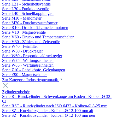
Serie L21 - Sicherheitsventile
Serie L30 - Funktionsventile
Serie L40 - Schnellkupplungen
Serie M10 - Manometer
Serie M20 - Druckmessumformer
Serie R10 - Druckluft-Lamellenmotoren
Serie V10 - Magnetventile
Serie V60 - Druck- und Temperaturschalter
Serie V80 - Zähler- und Zeitventile
Serie W40 - Feinfilter
Serie W50 - Druckregler
Serie W60 - Proportionaldruckregler
Serie W75 - Wartungseinheiten
Serie W85 - Wartungseinheiten
Serie Z10 - Gabelköpfe, Gelenkaugen
Serie Z90 - Magnetschalter
Zur Kategorie Industriepneumatik
Zylinderzubehör
Serie R - Rundzylinder - Schwenkauge am Boden - Kolben-Ø 32-
63
Serie RST - Rundzylinder nach ISO 6432 - Kolben-Ø 8-25 mm
Serie SZ - Kurzhubzylinder - Kolben-Ø 12-100 mm alt
Serie SZ - Kurzhubzylinder - Kolben-Ø 12-100 mm neu