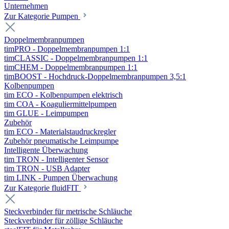
Unternehmen
Zur Kategorie Pumpen
Doppelmembranpumpen
timPRO - Doppelmembranpumpen 1:1
timCLASSIC - Doppelmembranpumpen 1:1
timCHEM - Doppelmembranpumpen 1:1
timBOOST - Hochdruck-Doppelmembranpumpen 3,5:1
Kolbenpumpen
tim ECO - Kolbenpumpen elektrisch
tim COA - Koaguliermittelpumpen
tim GLUE - Leimpumpen
Zubehör
tim ECO - Materialstaudruckregler
Zubehör pneumatische Leimpumpe
Intelligente Überwachung
tim TRON - Intelligenter Sensor
tim TRON - USB Adapter
tim LINK - Pumpen Überwachung
Zur Kategorie fluidFIT
Steckverbinder für metrische Schläuche
Steckverbinder für zöllige Schläuche