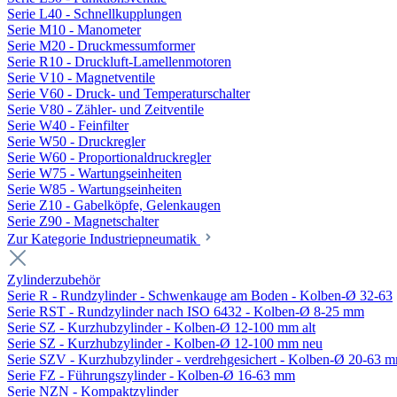
Serie L40 - Schnellkupplungen
Serie M10 - Manometer
Serie M20 - Druckmessumformer
Serie R10 - Druckluft-Lamellenmotoren
Serie V10 - Magnetventile
Serie V60 - Druck- und Temperaturschalter
Serie V80 - Zähler- und Zeitventile
Serie W40 - Feinfilter
Serie W50 - Druckregler
Serie W60 - Proportionaldruckregler
Serie W75 - Wartungseinheiten
Serie W85 - Wartungseinheiten
Serie Z10 - Gabelköpfe, Gelenkaugen
Serie Z90 - Magnetschalter
Zur Kategorie Industriepneumatik
Zylinderzubehör
Serie R - Rundzylinder - Schwenkauge am Boden - Kolben-Ø 32-63
Serie RST - Rundzylinder nach ISO 6432 - Kolben-Ø 8-25 mm
Serie SZ - Kurzhubzylinder - Kolben-Ø 12-100 mm alt
Serie SZ - Kurzhubzylinder - Kolben-Ø 12-100 mm neu
Serie SZV - Kurzhubzylinder - verdrehgesichert - Kolben-Ø 20-63 
Serie FZ - Führungszylinder - Kolben-Ø 16-63 mm
Serie NZN - Kompaktzylinder