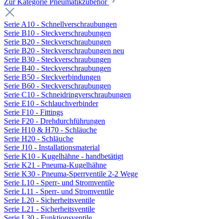
Zur Kategorie Pneumatikzubehör
Serie A10 - Schnellverschraubungen
Serie B10 - Steckverschraubungen
Serie B20 - Steckverschraubungen
Serie B20 - Steckverschraubungen neu
Serie B30 - Steckverschraubungen
Serie B40 - Steckverschraubungen
Serie B50 - Steckverbindungen
Serie B60 - Steckverschraubungen
Serie C10 - Schneidringverschraubungen
Serie E10 - Schlauchverbinder
Serie F10 - Fittings
Serie F20 - Drehdurchführungen
Serie H10 & H70 - Schläuche
Serie H20 - Schläuche
Serie J10 - Installationsmaterial
Serie K10 - Kugelhähne - handbetätigt
Serie K21 - Pneuma-Kugelhähne
Serie K30 - Pneuma-Sperrventile 2-2 Wege
Serie L10 - Sperr- und Stromventile
Serie L11 - Sperr- und Stromventile
Serie L20 - Sicherheitsventile
Serie L21 - Sicherheitsventile
Serie L30 - Funktionsventile