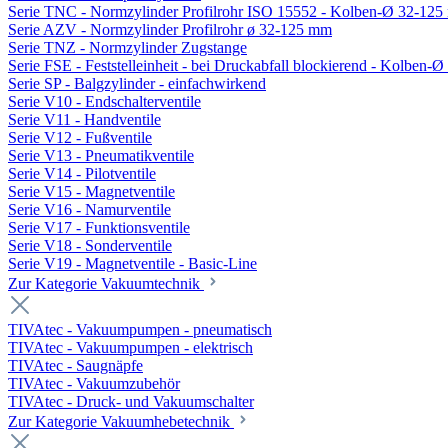
Serie TNC - Normzylinder Profilrohr ISO 15552 - Kolben-Ø 32-12
Serie AZV - Normzylinder Profilrohr ø 32-125 mm
Serie TNZ - Normzylinder Zugstange
Serie FSE - Feststelleinheit - bei Druckabfall blockierend - Kolben-
Serie SP - Balgzylinder - einfachwirkend
Serie V10 - Endschalterventile
Serie V11 - Handventile
Serie V12 - Fußventile
Serie V13 - Pneumatikventile
Serie V14 - Pilotventile
Serie V15 - Magnetventile
Serie V16 - Namurventile
Serie V17 - Funktionsventile
Serie V18 - Sonderventile
Serie V19 - Magnetventile - Basic-Line
Zur Kategorie Vakuumtechnik
TIVAtec - Vakuumpumpen - pneumatisch
TIVAtec - Vakuumpumpen - elektrisch
TIVAtec - Saugnäpfe
TIVAtec - Vakuumzubehör
TIVAtec - Druck- und Vakuumschalter
Zur Kategorie Vakuumhebetechnik