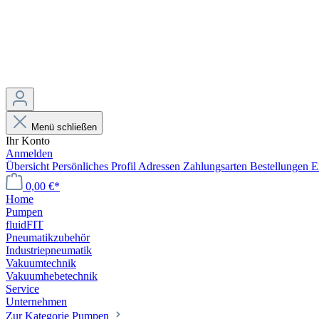
Menü schließen
Ihr Konto
Anmelden
Übersicht
Persönliches Profil
Adressen
Zahlungsarten
Bestellungen
E
0,00 €*
Home
Pumpen
fluidFIT
Pneumatikzubehör
Industriepneumatik
Vakuumtechnik
Vakuumhebetechnik
Service
Unternehmen
Zur Kategorie Pumpen