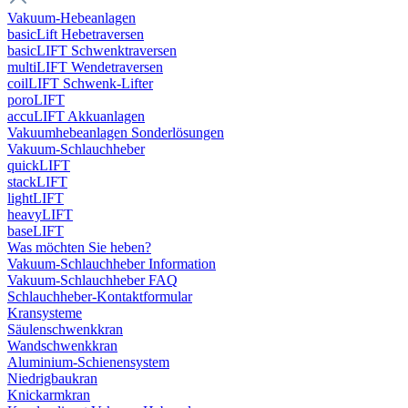
Vakuum-Hebeanlagen
basicLift Hebetraversen
basicLIFT Schwenktraversen
multiLIFT Wendetraversen
coilLIFT Schwenk-Lifter
poroLIFT
accuLIFT Akkuanlagen
Vakuumhebeanlagen Sonderlösungen
Vakuum-Schlauchheber
quickLIFT
stackLIFT
lightLIFT
heavyLIFT
baseLIFT
Was möchten Sie heben?
Vakuum-Schlauchheber Information
Vakuum-Schlauchheber FAQ
Schlauchheber-Kontaktformular
Kransysteme
Säulenschwenkkran
Wandschwenkkran
Aluminium-Schienensystem
Niedrigbaukran
Knickarmkran