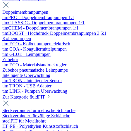
Doppelmembranpumpen
timPRO - Doppelmembranpumpen 1:1
timCLASSIC - Doppelmembranpumpen 1:1
timCHEM - Doppelmembranpumpen 1:1
timBOOST - Hochdruck-Doppelmembranpumpen 3,5:1
Kolbenpumpen
tim ECO - Kolbenpumpen elektrisch
tim COA - Koaguliermittelpumpen
tim GLUE - Leimpumpen
Zubehör
tim ECO - Materialstaudruckregler
Zubehör pneumatische Leimpumpe
Intelligente Überwachung
tim TRON - Intelligenter Sensor
tim TRON - USB Adapter
tim LINK - Pumpen Überwachung
Zur Kategorie fluidFIT
Steckverbinder für metrische Schläuche
Steckverbinder für zöllige Schläuche
steelFIT für Metallrohre
HF-PE - Polyethylen-Kunststoffschlauch