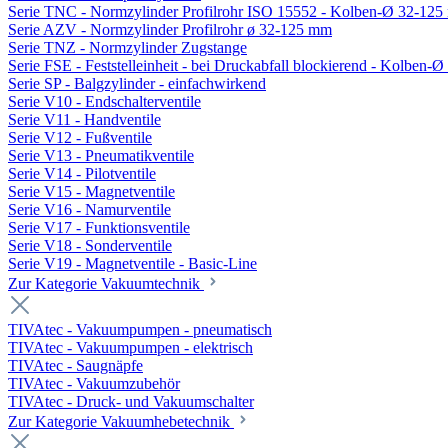
Serie TNC - Normzylinder Profilrohr ISO 15552 - Kolben-Ø 32-12
Serie AZV - Normzylinder Profilrohr ø 32-125 mm
Serie TNZ - Normzylinder Zugstange
Serie FSE - Feststelleinheit - bei Druckabfall blockierend - Kolben-
Serie SP - Balgzylinder - einfachwirkend
Serie V10 - Endschalterventile
Serie V11 - Handventile
Serie V12 - Fußventile
Serie V13 - Pneumatikventile
Serie V14 - Pilotventile
Serie V15 - Magnetventile
Serie V16 - Namurventile
Serie V17 - Funktionsventile
Serie V18 - Sonderventile
Serie V19 - Magnetventile - Basic-Line
Zur Kategorie Vakuumtechnik
TIVAtec - Vakuumpumpen - pneumatisch
TIVAtec - Vakuumpumpen - elektrisch
TIVAtec - Saugnäpfe
TIVAtec - Vakuumzubehör
TIVAtec - Druck- und Vakuumschalter
Zur Kategorie Vakuumhebetechnik