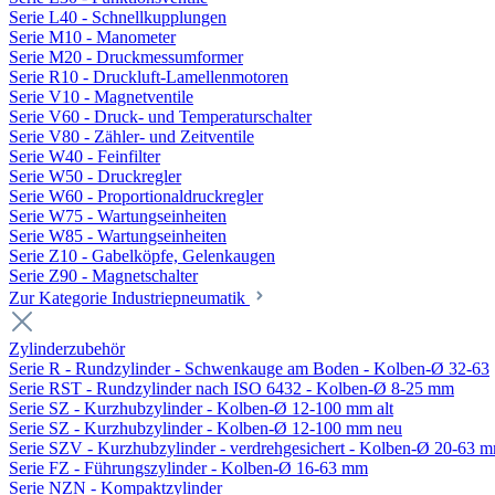
Serie L40 - Schnellkupplungen
Serie M10 - Manometer
Serie M20 - Druckmessumformer
Serie R10 - Druckluft-Lamellenmotoren
Serie V10 - Magnetventile
Serie V60 - Druck- und Temperaturschalter
Serie V80 - Zähler- und Zeitventile
Serie W40 - Feinfilter
Serie W50 - Druckregler
Serie W60 - Proportionaldruckregler
Serie W75 - Wartungseinheiten
Serie W85 - Wartungseinheiten
Serie Z10 - Gabelköpfe, Gelenkaugen
Serie Z90 - Magnetschalter
Zur Kategorie Industriepneumatik
Zylinderzubehör
Serie R - Rundzylinder - Schwenkauge am Boden - Kolben-Ø 32-63
Serie RST - Rundzylinder nach ISO 6432 - Kolben-Ø 8-25 mm
Serie SZ - Kurzhubzylinder - Kolben-Ø 12-100 mm alt
Serie SZ - Kurzhubzylinder - Kolben-Ø 12-100 mm neu
Serie SZV - Kurzhubzylinder - verdrehgesichert - Kolben-Ø 20-63 
Serie FZ - Führungszylinder - Kolben-Ø 16-63 mm
Serie NZN - Kompaktzylinder