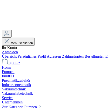
Menü schließen
Ihr Konto
Anmelden
Übersicht
Persönliches Profil
Adressen
Zahlungsarten
Bestellungen
E
0,00 €*
Home
Pumpen
fluidFIT
Pneumatikzubehör
Industriepneumatik
Vakuumtechnik
Vakuumhebetechnik
Service
Unternehmen
Zur Kategorie Pumpen