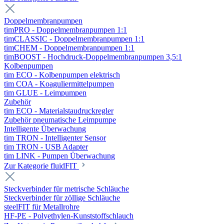
Doppelmembranpumpen
timPRO - Doppelmembranpumpen 1:1
timCLASSIC - Doppelmembranpumpen 1:1
timCHEM - Doppelmembranpumpen 1:1
timBOOST - Hochdruck-Doppelmembranpumpen 3,5:1
Kolbenpumpen
tim ECO - Kolbenpumpen elektrisch
tim COA - Koaguliermittelpumpen
tim GLUE - Leimpumpen
Zubehör
tim ECO - Materialstaudruckregler
Zubehör pneumatische Leimpumpe
Intelligente Überwachung
tim TRON - Intelligenter Sensor
tim TRON - USB Adapter
tim LINK - Pumpen Überwachung
Zur Kategorie fluidFIT
Steckverbinder für metrische Schläuche
Steckverbinder für zöllige Schläuche
steelFIT für Metallrohre
HF-PE - Polyethylen-Kunststoffschlauch