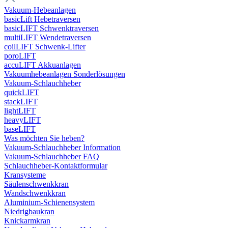
Vakuum-Hebeanlagen
basicLift Hebetraversen
basicLIFT Schwenktraversen
multiLIFT Wendetraversen
coilLIFT Schwenk-Lifter
poroLIFT
accuLIFT Akkuanlagen
Vakuumhebeanlagen Sonderlösungen
Vakuum-Schlauchheber
quickLIFT
stackLIFT
lightLIFT
heavyLIFT
baseLIFT
Was möchten Sie heben?
Vakuum-Schlauchheber Information
Vakuum-Schlauchheber FAQ
Schlauchheber-Kontaktformular
Kransysteme
Säulenschwenkkran
Wandschwenkkran
Aluminium-Schienensystem
Niedrigbaukran
Knickarmkran