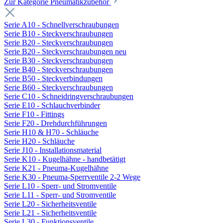
Zur Kategorie Pneumatikzubehör
Serie A10 - Schnellverschraubungen
Serie B10 - Steckverschraubungen
Serie B20 - Steckverschraubungen
Serie B20 - Steckverschraubungen neu
Serie B30 - Steckverschraubungen
Serie B40 - Steckverschraubungen
Serie B50 - Steckverbindungen
Serie B60 - Steckverschraubungen
Serie C10 - Schneidringverschraubungen
Serie E10 - Schlauchverbinder
Serie F10 - Fittings
Serie F20 - Drehdurchführungen
Serie H10 & H70 - Schläuche
Serie H20 - Schläuche
Serie J10 - Installationsmaterial
Serie K10 - Kugelhähne - handbetätigt
Serie K21 - Pneuma-Kugelhähne
Serie K30 - Pneuma-Sperrventile 2-2 Wege
Serie L10 - Sperr- und Stromventile
Serie L11 - Sperr- und Stromventile
Serie L20 - Sicherheitsventile
Serie L21 - Sicherheitsventile
Serie L30 - Funktionsventile