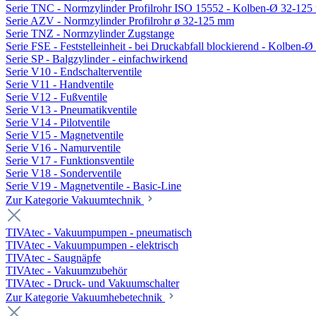
Serie TNC - Normzylinder Profilrohr ISO 15552 - Kolben-Ø 32-12
Serie AZV - Normzylinder Profilrohr ø 32-125 mm
Serie TNZ - Normzylinder Zugstange
Serie FSE - Feststelleinheit - bei Druckabfall blockierend - Kolben-
Serie SP - Balgzylinder - einfachwirkend
Serie V10 - Endschalterventile
Serie V11 - Handventile
Serie V12 - Fußventile
Serie V13 - Pneumatikventile
Serie V14 - Pilotventile
Serie V15 - Magnetventile
Serie V16 - Namurventile
Serie V17 - Funktionsventile
Serie V18 - Sonderventile
Serie V19 - Magnetventile - Basic-Line
Zur Kategorie Vakuumtechnik
TIVAtec - Vakuumpumpen - pneumatisch
TIVAtec - Vakuumpumpen - elektrisch
TIVAtec - Saugnäpfe
TIVAtec - Vakuumzubehör
TIVAtec - Druck- und Vakuumschalter
Zur Kategorie Vakuumhebetechnik