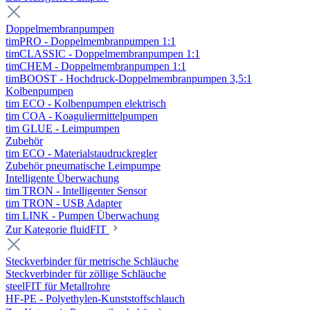
Doppelmembranpumpen
timPRO - Doppelmembranpumpen 1:1
timCLASSIC - Doppelmembranpumpen 1:1
timCHEM - Doppelmembranpumpen 1:1
timBOOST - Hochdruck-Doppelmembranpumpen 3,5:1
Kolbenpumpen
tim ECO - Kolbenpumpen elektrisch
tim COA - Koaguliermittelpumpen
tim GLUE - Leimpumpen
Zubehör
tim ECO - Materialstaudruckregler
Zubehör pneumatische Leimpumpe
Intelligente Überwachung
tim TRON - Intelligenter Sensor
tim TRON - USB Adapter
tim LINK - Pumpen Überwachung
Zur Kategorie fluidFIT
Steckverbinder für metrische Schläuche
Steckverbinder für zöllige Schläuche
steelFIT für Metallrohre
HF-PE - Polyethylen-Kunststoffschlauch