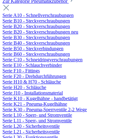
Zur Kategorie Pneumatikzubehör
Serie A10 - Schnellverschraubungen
Serie B10 - Steckverschraubungen
Serie B20 - Steckverschraubungen
Serie B20 - Steckverschraubungen neu
Serie B30 - Steckverschraubungen
Serie B40 - Steckverschraubungen
Serie B50 - Steckverbindungen
Serie B60 - Steckverschraubungen
Serie C10 - Schneidringverschraubungen
Serie E10 - Schlauchverbinder
Serie F10 - Fittings
Serie F20 - Drehdurchführungen
Serie H10 & H70 - Schläuche
Serie H20 - Schläuche
Serie J10 - Installationsmaterial
Serie K10 - Kugelhähne - handbetätigt
Serie K21 - Pneuma-Kugelhähne
Serie K30 - Pneuma-Sperrventile 2-2 Wege
Serie L10 - Sperr- und Stromventile
Serie L11 - Sperr- und Stromventile
Serie L20 - Sicherheitsventile
Serie L21 - Sicherheitsventile
Serie L30 - Funktionsventile