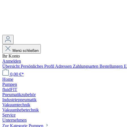
Menü schließen
Ihr Konto
Anmelden
Übersicht
Persönliches Profil
Adressen
Zahlungsarten
Bestellungen
E
0,00 €*
Home
Pumpen
fluidFIT
Pneumatikzubehör
Industriepneumatik
Vakuumtechnik
Vakuumhebetechnik
Service
Unternehmen
Zur Kategorie Pumpen