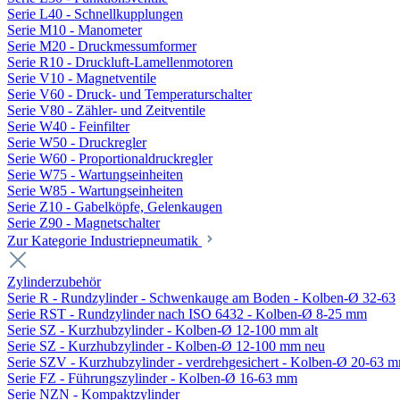
Serie L40 - Schnellkupplungen
Serie M10 - Manometer
Serie M20 - Druckmessumformer
Serie R10 - Druckluft-Lamellenmotoren
Serie V10 - Magnetventile
Serie V60 - Druck- und Temperaturschalter
Serie V80 - Zähler- und Zeitventile
Serie W40 - Feinfilter
Serie W50 - Druckregler
Serie W60 - Proportionaldruckregler
Serie W75 - Wartungseinheiten
Serie W85 - Wartungseinheiten
Serie Z10 - Gabelköpfe, Gelenkaugen
Serie Z90 - Magnetschalter
Zur Kategorie Industriepneumatik
Zylinderzubehör
Serie R - Rundzylinder - Schwenkauge am Boden - Kolben-Ø 32-63
Serie RST - Rundzylinder nach ISO 6432 - Kolben-Ø 8-25 mm
Serie SZ - Kurzhubzylinder - Kolben-Ø 12-100 mm alt
Serie SZ - Kurzhubzylinder - Kolben-Ø 12-100 mm neu
Serie SZV - Kurzhubzylinder - verdrehgesichert - Kolben-Ø 20-63 
Serie FZ - Führungszylinder - Kolben-Ø 16-63 mm
Serie NZN - Kompaktzylinder