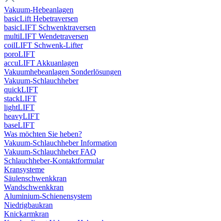
Vakuum-Hebeanlagen
basicLift Hebetraversen
basicLIFT Schwenktraversen
multiLIFT Wendetraversen
coilLIFT Schwenk-Lifter
poroLIFT
accuLIFT Akkuanlagen
Vakuumhebeanlagen Sonderlösungen
Vakuum-Schlauchheber
quickLIFT
stackLIFT
lightLIFT
heavyLIFT
baseLIFT
Was möchten Sie heben?
Vakuum-Schlauchheber Information
Vakuum-Schlauchheber FAQ
Schlauchheber-Kontaktformular
Kransysteme
Säulenschwenkkran
Wandschwenkkran
Aluminium-Schienensystem
Niedrigbaukran
Knickarmkran