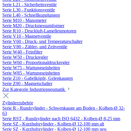
Serie L21 - Sicherheitsventile
Serie L30 - Funktionsventile
Serie L40 - Schnellkupplungen
Serie M10 - Manometer
Serie M20 - Druckmessumformer
Serie R10 - Druckluft-Lamellenmotoren
Serie V10 - Magnetventile
Serie V60 - Druck- und Temperaturschalter
Serie V80 - Zähler- und Zeitventile
Serie W40 - Feinfilter
Serie W50 - Druckregler
Serie W60 - Proportionaldruckregler
Serie W75 - Wartungseinheiten
Serie W85 - Wartungseinheiten
Serie Z10 - Gabelköpfe, Gelenkaugen
Serie Z90 - Magnetschalter
Zur Kategorie Industriepneumatik
Zylinderzubehör
Serie R - Rundzylinder - Schwenkauge am Boden - Kolben-Ø 32-
63
Serie RST - Rundzylinder nach ISO 6432 - Kolben-Ø 8-25 mm
Serie SZ - Kurzhubzylinder - Kolben-Ø 12-100 mm alt
Serie SZ - Kurzhubzylinder - Kolben-Ø 12-100 mm neu