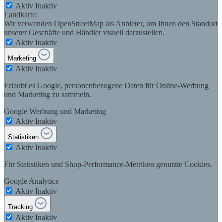
Aktiv
Inaktiv
Landkarte:
Wir verwenden OpenStreetMap als Anbieter, um Ihnen den Standort
unserer Geschäfte und Händler visuell darzustellen.
Aktiv
Inaktiv
Marketing
Aktiv
Inaktiv
Erlaubt es Google, personenbezogene Daten für Online-Werbung
und Marketing zu sammeln.
Google Werbung und Marketing
Aktiv
Inaktiv
Statistiken
Aktiv
Inaktiv
Für Statistiken und Shop-Performance-Metriken genutzte Cookies.
Google Analytics
Aktiv
Inaktiv
Tracking
Aktiv
Inaktiv