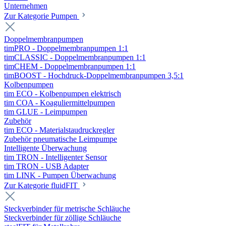
Unternehmen
Zur Kategorie Pumpen
Doppelmembranpumpen
timPRO - Doppelmembranpumpen 1:1
timCLASSIC - Doppelmembranpumpen 1:1
timCHEM - Doppelmembranpumpen 1:1
timBOOST - Hochdruck-Doppelmembranpumpen 3,5:1
Kolbenpumpen
tim ECO - Kolbenpumpen elektrisch
tim COA - Koaguliermittelpumpen
tim GLUE - Leimpumpen
Zubehör
tim ECO - Materialstaudruckregler
Zubehör pneumatische Leimpumpe
Intelligente Überwachung
tim TRON - Intelligenter Sensor
tim TRON - USB Adapter
tim LINK - Pumpen Überwachung
Zur Kategorie fluidFIT
Steckverbinder für metrische Schläuche
Steckverbinder für zöllige Schläuche