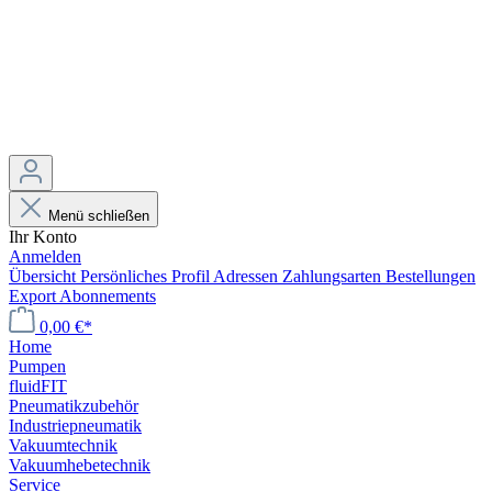
Menü schließen
Ihr Konto
Anmelden
Übersicht
Persönliches Profil
Adressen
Zahlungsarten
Bestellungen
Export
Abonnements
0,00 €*
Home
Pumpen
fluidFIT
Pneumatikzubehör
Industriepneumatik
Vakuumtechnik
Vakuumhebetechnik
Service