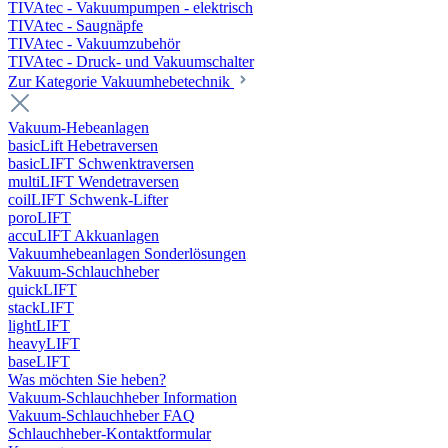
TIVAtec - Vakuumpumpen - elektrisch
TIVAtec - Saugnäpfe
TIVAtec - Vakuumzubehör
TIVAtec - Druck- und Vakuumschalter
Zur Kategorie Vakuumhebetechnik
Vakuum-Hebeanlagen
basicLift Hebetraversen
basicLIFT Schwenktraversen
multiLIFT Wendetraversen
coilLIFT Schwenk-Lifter
poroLIFT
accuLIFT Akkuanlagen
Vakuumhebeanlagen Sonderlösungen
Vakuum-Schlauchheber
quickLIFT
stackLIFT
lightLIFT
heavyLIFT
baseLIFT
Was möchten Sie heben?
Vakuum-Schlauchheber Information
Vakuum-Schlauchheber FAQ
Schlauchheber-Kontaktformular