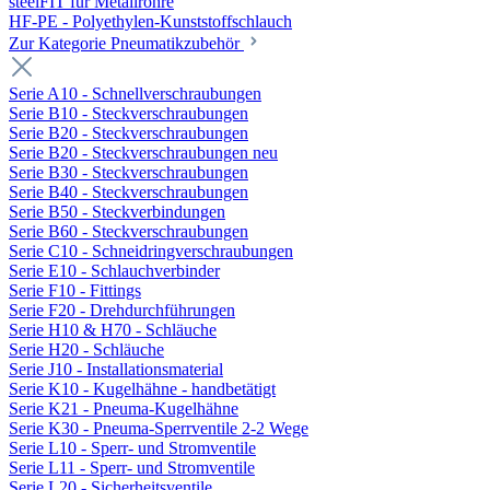
steelFIT für Metallrohre
HF-PE - Polyethylen-Kunststoffschlauch
Zur Kategorie Pneumatikzubehör
Serie A10 - Schnellverschraubungen
Serie B10 - Steckverschraubungen
Serie B20 - Steckverschraubungen
Serie B20 - Steckverschraubungen neu
Serie B30 - Steckverschraubungen
Serie B40 - Steckverschraubungen
Serie B50 - Steckverbindungen
Serie B60 - Steckverschraubungen
Serie C10 - Schneidringverschraubungen
Serie E10 - Schlauchverbinder
Serie F10 - Fittings
Serie F20 - Drehdurchführungen
Serie H10 & H70 - Schläuche
Serie H20 - Schläuche
Serie J10 - Installationsmaterial
Serie K10 - Kugelhähne - handbetätigt
Serie K21 - Pneuma-Kugelhähne
Serie K30 - Pneuma-Sperrventile 2-2 Wege
Serie L10 - Sperr- und Stromventile
Serie L11 - Sperr- und Stromventile
Serie L20 - Sicherheitsventile