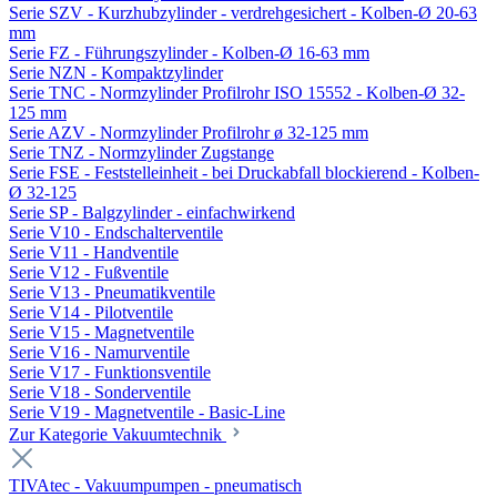
Serie SZV - Kurzhubzylinder - verdrehgesichert - Kolben-Ø 20-63
mm
Serie FZ - Führungszylinder - Kolben-Ø 16-63 mm
Serie NZN - Kompaktzylinder
Serie TNC - Normzylinder Profilrohr ISO 15552 - Kolben-Ø 32-
125 mm
Serie AZV - Normzylinder Profilrohr ø 32-125 mm
Serie TNZ - Normzylinder Zugstange
Serie FSE - Feststelleinheit - bei Druckabfall blockierend - Kolben-
Ø 32-125
Serie SP - Balgzylinder - einfachwirkend
Serie V10 - Endschalterventile
Serie V11 - Handventile
Serie V12 - Fußventile
Serie V13 - Pneumatikventile
Serie V14 - Pilotventile
Serie V15 - Magnetventile
Serie V16 - Namurventile
Serie V17 - Funktionsventile
Serie V18 - Sonderventile
Serie V19 - Magnetventile - Basic-Line
Zur Kategorie Vakuumtechnik
TIVAtec - Vakuumpumpen - pneumatisch