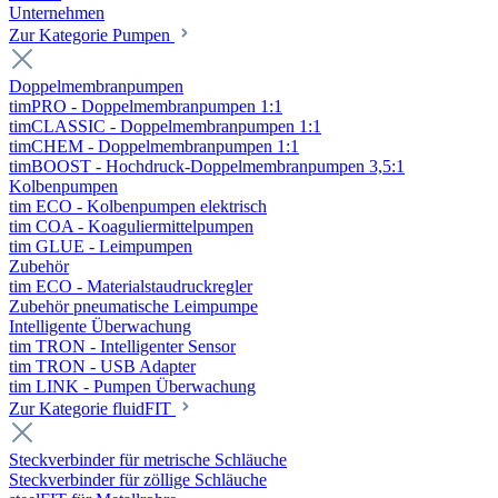
Unternehmen
Zur Kategorie Pumpen
Doppelmembranpumpen
timPRO - Doppelmembranpumpen 1:1
timCLASSIC - Doppelmembranpumpen 1:1
timCHEM - Doppelmembranpumpen 1:1
timBOOST - Hochdruck-Doppelmembranpumpen 3,5:1
Kolbenpumpen
tim ECO - Kolbenpumpen elektrisch
tim COA - Koaguliermittelpumpen
tim GLUE - Leimpumpen
Zubehör
tim ECO - Materialstaudruckregler
Zubehör pneumatische Leimpumpe
Intelligente Überwachung
tim TRON - Intelligenter Sensor
tim TRON - USB Adapter
tim LINK - Pumpen Überwachung
Zur Kategorie fluidFIT
Steckverbinder für metrische Schläuche
Steckverbinder für zöllige Schläuche