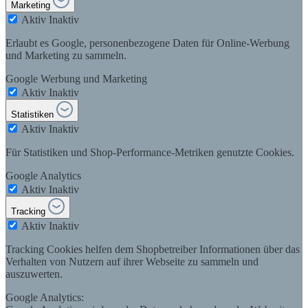
Marketing
Aktiv
Inaktiv
Erlaubt es Google, personenbezogene Daten für Online-Werbung
und Marketing zu sammeln.
Google Werbung und Marketing
Aktiv
Inaktiv
Statistiken
Aktiv
Inaktiv
Für Statistiken und Shop-Performance-Metriken genutzte Cookies.
Google Analytics
Aktiv
Inaktiv
Tracking
Aktiv
Inaktiv
Tracking Cookies helfen dem Shopbetreiber Informationen über das
Verhalten von Nutzern auf ihrer Webseite zu sammeln und
auszuwerten.
Google Analytics: