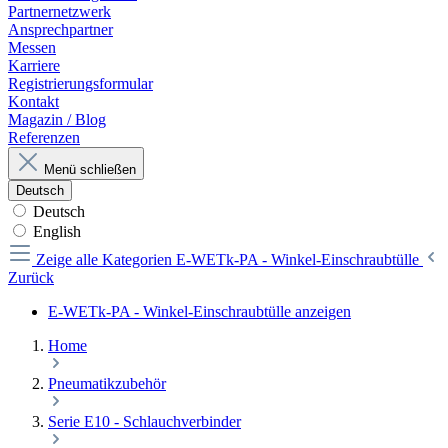
Partnernetzwerk
Ansprechpartner
Messen
Karriere
Registrierungsformular
Kontakt
Magazin / Blog
Referenzen
Menü schließen
Deutsch
Deutsch
English
Zeige alle Kategorien
E-WETk-PA - Winkel-Einschraubtülle
Zurück
E-WETk-PA - Winkel-Einschraubtülle anzeigen
Home
Pneumatikzubehör
Serie E10 - Schlauchverbinder