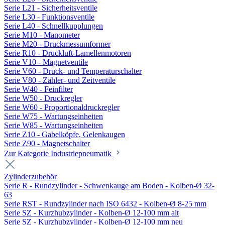
Serie L21 - Sicherheitsventile
Serie L30 - Funktionsventile
Serie L40 - Schnellkupplungen
Serie M10 - Manometer
Serie M20 - Druckmessumformer
Serie R10 - Druckluft-Lamellenmotoren
Serie V10 - Magnetventile
Serie V60 - Druck- und Temperaturschalter
Serie V80 - Zähler- und Zeitventile
Serie W40 - Feinfilter
Serie W50 - Druckregler
Serie W60 - Proportionaldruckregler
Serie W75 - Wartungseinheiten
Serie W85 - Wartungseinheiten
Serie Z10 - Gabelköpfe, Gelenkaugen
Serie Z90 - Magnetschalter
Zur Kategorie Industriepneumatik
Zylinderzubehör
Serie R - Rundzylinder - Schwenkauge am Boden - Kolben-Ø 32-
63
Serie RST - Rundzylinder nach ISO 6432 - Kolben-Ø 8-25 mm
Serie SZ - Kurzhubzylinder - Kolben-Ø 12-100 mm alt
Serie SZ - Kurzhubzylinder - Kolben-Ø 12-100 mm neu