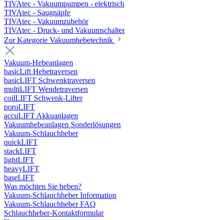
TIVAtec - Vakuumpumpen - elektrisch
TIVAtec - Saugnäpfe
TIVAtec - Vakuumzubehör
TIVAtec - Druck- und Vakuumschalter
Zur Kategorie Vakuumhebetechnik
Vakuum-Hebeanlagen
basicLift Hebetraversen
basicLIFT Schwenktraversen
multiLIFT Wendetraversen
coilLIFT Schwenk-Lifter
poroLIFT
accuLIFT Akkuanlagen
Vakuumhebeanlagen Sonderlösungen
Vakuum-Schlauchheber
quickLIFT
stackLIFT
lightLIFT
heavyLIFT
baseLIFT
Was möchten Sie heben?
Vakuum-Schlauchheber Information
Vakuum-Schlauchheber FAQ
Schlauchheber-Kontaktformular