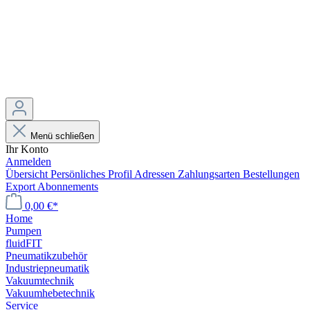
Menü schließen
Ihr Konto
Anmelden
Übersicht
Persönliches Profil
Adressen
Zahlungsarten
Bestellungen
Export
Abonnements
0,00 €*
Home
Pumpen
fluidFIT
Pneumatikzubehör
Industriepneumatik
Vakuumtechnik
Vakuumhebetechnik
Service