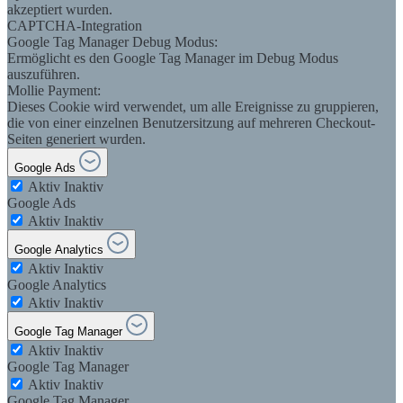
akzeptiert wurden.
CAPTCHA-Integration
Google Tag Manager Debug Modus:
Ermöglicht es den Google Tag Manager im Debug Modus
auszuführen.
Mollie Payment:
Dieses Cookie wird verwendet, um alle Ereignisse zu gruppieren,
die von einer einzelnen Benutzersitzung auf mehreren Checkout-
Seiten generiert wurden.
Google Ads
Aktiv
Inaktiv
Google Ads
Aktiv
Inaktiv
Google Analytics
Aktiv
Inaktiv
Google Analytics
Aktiv
Inaktiv
Google Tag Manager
Aktiv
Inaktiv
Google Tag Manager
Aktiv
Inaktiv
Google Tag Manager