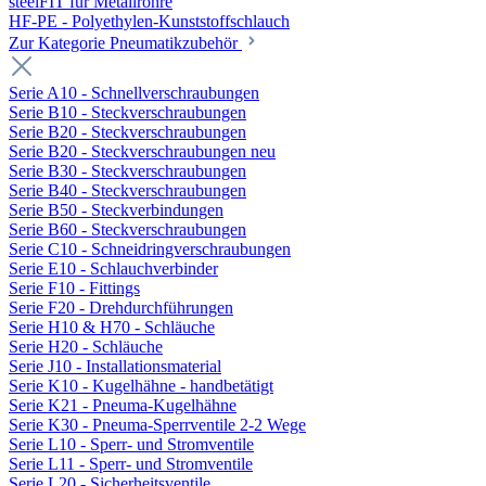
steelFIT für Metallrohre
HF-PE - Polyethylen-Kunststoffschlauch
Zur Kategorie Pneumatikzubehör
Serie A10 - Schnellverschraubungen
Serie B10 - Steckverschraubungen
Serie B20 - Steckverschraubungen
Serie B20 - Steckverschraubungen neu
Serie B30 - Steckverschraubungen
Serie B40 - Steckverschraubungen
Serie B50 - Steckverbindungen
Serie B60 - Steckverschraubungen
Serie C10 - Schneidringverschraubungen
Serie E10 - Schlauchverbinder
Serie F10 - Fittings
Serie F20 - Drehdurchführungen
Serie H10 & H70 - Schläuche
Serie H20 - Schläuche
Serie J10 - Installationsmaterial
Serie K10 - Kugelhähne - handbetätigt
Serie K21 - Pneuma-Kugelhähne
Serie K30 - Pneuma-Sperrventile 2-2 Wege
Serie L10 - Sperr- und Stromventile
Serie L11 - Sperr- und Stromventile
Serie L20 - Sicherheitsventile