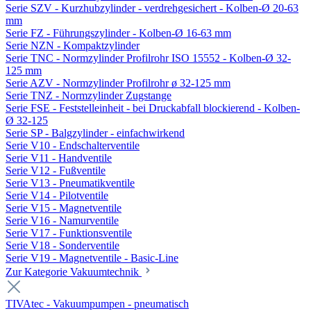
Serie SZV - Kurzhubzylinder - verdrehgesichert - Kolben-Ø 20-63
mm
Serie FZ - Führungszylinder - Kolben-Ø 16-63 mm
Serie NZN - Kompaktzylinder
Serie TNC - Normzylinder Profilrohr ISO 15552 - Kolben-Ø 32-
125 mm
Serie AZV - Normzylinder Profilrohr ø 32-125 mm
Serie TNZ - Normzylinder Zugstange
Serie FSE - Feststelleinheit - bei Druckabfall blockierend - Kolben-
Ø 32-125
Serie SP - Balgzylinder - einfachwirkend
Serie V10 - Endschalterventile
Serie V11 - Handventile
Serie V12 - Fußventile
Serie V13 - Pneumatikventile
Serie V14 - Pilotventile
Serie V15 - Magnetventile
Serie V16 - Namurventile
Serie V17 - Funktionsventile
Serie V18 - Sonderventile
Serie V19 - Magnetventile - Basic-Line
Zur Kategorie Vakuumtechnik
TIVAtec - Vakuumpumpen - pneumatisch