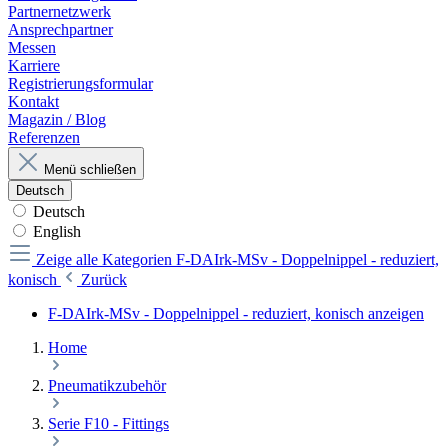
Partnernetzwerk
Ansprechpartner
Messen
Karriere
Registrierungsformular
Kontakt
Magazin / Blog
Referenzen
Menü schließen
Deutsch
Deutsch
English
Zeige alle Kategorien
F-DAIrk-MSv - Doppelnippel - reduziert,
konisch
Zurück
F-DAIrk-MSv - Doppelnippel - reduziert, konisch anzeigen
Home
Pneumatikzubehör
Serie F10 - Fittings