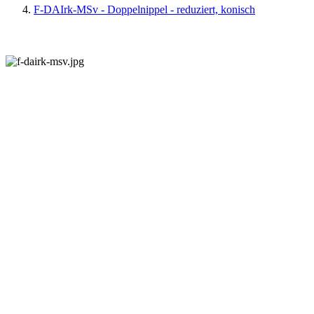
F-DAIrk-MSv - Doppelnippel - reduziert, konisch