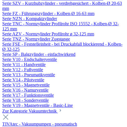
Serie SZV - Kurzhubzylinder - verdrehgesichert - Kolben-Ø 20-63
mm
Serie FZ - Führungszylinder - Kolben-Ø 16-63 mm
Serie NZN - Kompaktzylinder
Serie TNC - Normzylinder Profilrohr ISO 15552 - Kolben-Ø 32-
125 mm
Serie AZV - Normzylinder Profilrohr ø 32-125 mm
Serie TNZ - Normzylinder Zugstange
Serie FSE - Feststelleinheit - bei Druckabfall blockierend - Kolben-
Ø 32-125
Serie SP - Balgzylinder - einfachwirkend
Serie V10 - Endschalterventile
Serie V11 - Handventile
Serie V12 - Fußventile
Serie V13 - Pneumatikventile
Serie V14 - Pilotventile
Serie V15 - Magnetventile
Serie V16 - Namurventile
Serie V17 - Funktionsventile
Serie V18 - Sonderventile
Serie V19 - Magnetventile - Basic-Line
Zur Kategorie Vakuumtechnik
TIVAtec - Vakuumpumpen - pneumatisch