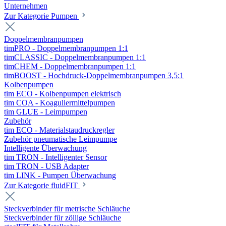
Unternehmen
Zur Kategorie Pumpen
Doppelmembranpumpen
timPRO - Doppelmembranpumpen 1:1
timCLASSIC - Doppelmembranpumpen 1:1
timCHEM - Doppelmembranpumpen 1:1
timBOOST - Hochdruck-Doppelmembranpumpen 3,5:1
Kolbenpumpen
tim ECO - Kolbenpumpen elektrisch
tim COA - Koaguliermittelpumpen
tim GLUE - Leimpumpen
Zubehör
tim ECO - Materialstaudruckregler
Zubehör pneumatische Leimpumpe
Intelligente Überwachung
tim TRON - Intelligenter Sensor
tim TRON - USB Adapter
tim LINK - Pumpen Überwachung
Zur Kategorie fluidFIT
Steckverbinder für metrische Schläuche
Steckverbinder für zöllige Schläuche