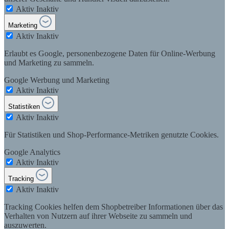
Aktiv
Inaktiv
Marketing
Aktiv
Inaktiv
Erlaubt es Google, personenbezogene Daten für Online-Werbung
und Marketing zu sammeln.
Google Werbung und Marketing
Aktiv
Inaktiv
Statistiken
Aktiv
Inaktiv
Für Statistiken und Shop-Performance-Metriken genutzte Cookies.
Google Analytics
Aktiv
Inaktiv
Tracking
Aktiv
Inaktiv
Tracking Cookies helfen dem Shopbetreiber Informationen über das
Verhalten von Nutzern auf ihrer Webseite zu sammeln und
auszuwerten.