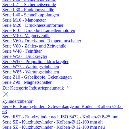
Serie L21 - Sicherheitsventile
Serie L30 - Funktionsventile
Serie L40 - Schnellkupplungen
Serie M10 - Manometer
Serie M20 - Druckmessumformer
Serie R10 - Druckluft-Lamellenmotoren
Serie V10 - Magnetventile
Serie V60 - Druck- und Temperaturschalter
Serie V80 - Zähler- und Zeitventile
Serie W40 - Feinfilter
Serie W50 - Druckregler
Serie W60 - Proportionaldruckregler
Serie W75 - Wartungseinheiten
Serie W85 - Wartungseinheiten
Serie Z10 - Gabelköpfe, Gelenkaugen
Serie Z90 - Magnetschalter
Zur Kategorie Industriepneumatik
Zylinderzubehör
Serie R - Rundzylinder - Schwenkauge am Boden - Kolben-Ø 32-
63
Serie RST - Rundzylinder nach ISO 6432 - Kolben-Ø 8-25 mm
Serie SZ - Kurzhubzylinder - Kolben-Ø 12-100 mm alt
Serie SZ - Kurzhubzylinder - Kolben-Ø 12-100 mm neu