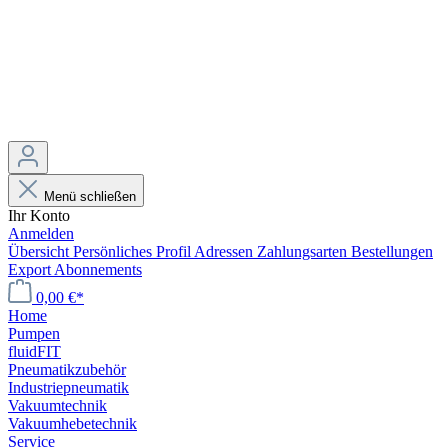
Menü schließen
Ihr Konto
Anmelden
Übersicht
Persönliches Profil
Adressen
Zahlungsarten
Bestellungen
Export
Abonnements
0,00 €*
Home
Pumpen
fluidFIT
Pneumatikzubehör
Industriepneumatik
Vakuumtechnik
Vakuumhebetechnik
Service