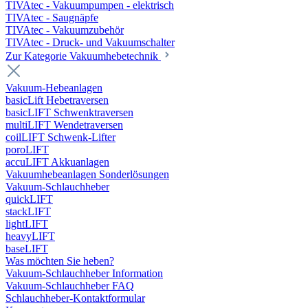
TIVAtec - Vakuumpumpen - elektrisch
TIVAtec - Saugnäpfe
TIVAtec - Vakuumzubehör
TIVAtec - Druck- und Vakuumschalter
Zur Kategorie Vakuumhebetechnik
Vakuum-Hebeanlagen
basicLift Hebetraversen
basicLIFT Schwenktraversen
multiLIFT Wendetraversen
coilLIFT Schwenk-Lifter
poroLIFT
accuLIFT Akkuanlagen
Vakuumhebeanlagen Sonderlösungen
Vakuum-Schlauchheber
quickLIFT
stackLIFT
lightLIFT
heavyLIFT
baseLIFT
Was möchten Sie heben?
Vakuum-Schlauchheber Information
Vakuum-Schlauchheber FAQ
Schlauchheber-Kontaktformular