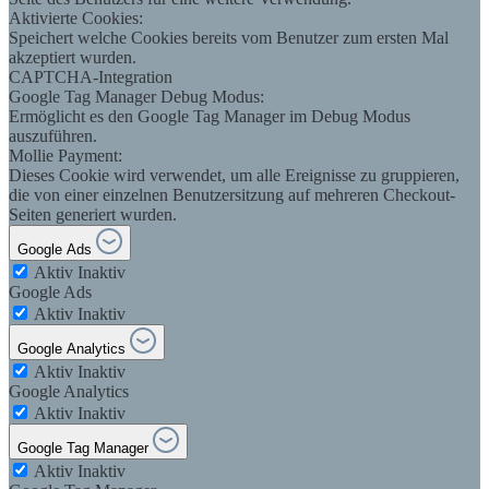
Aktivierte Cookies:
Speichert welche Cookies bereits vom Benutzer zum ersten Mal
akzeptiert wurden.
CAPTCHA-Integration
Google Tag Manager Debug Modus:
Ermöglicht es den Google Tag Manager im Debug Modus
auszuführen.
Mollie Payment:
Dieses Cookie wird verwendet, um alle Ereignisse zu gruppieren,
die von einer einzelnen Benutzersitzung auf mehreren Checkout-
Seiten generiert wurden.
Google Ads
Aktiv
Inaktiv
Google Ads
Aktiv
Inaktiv
Google Analytics
Aktiv
Inaktiv
Google Analytics
Aktiv
Inaktiv
Google Tag Manager
Aktiv
Inaktiv