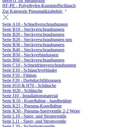
steelFIT für Metallrohre
HF-PE - Polyethylen-Kunststoffschlauch
Zur Kategorie Pneumatikzubehör
Serie A10 - Schnellverschraubungen
Serie B10 - Steckverschraubungen
Serie B20 - Steckverschraubungen
Serie B20 - Steckverschraubungen neu
Serie B30 - Steckverschraubungen
Serie B40 - Steckverschraubungen
Serie B50 - Steckverbindungen
Serie B60 - Steckverschraubungen
Serie C10 - Schneidringverschraubungen
Serie E10 - Schlauchverbinder
Serie F10 - Fittings
Serie F20 - Drehdurchführungen
Serie H10 & H70 - Schläuche
Serie H20 - Schläuche
Serie J10 - Installationsmaterial
Serie K10 - Kugelhähne - handbetätigt
Serie K21 - Pneuma-Kugelhähne
Serie K30 - Pneuma-Sperrventile 2-2 Wege
Serie L10 - Sperr- und Stromventile
Serie L11 - Sperr- und Stromventile
Serie L20 - Sicherheitsventile