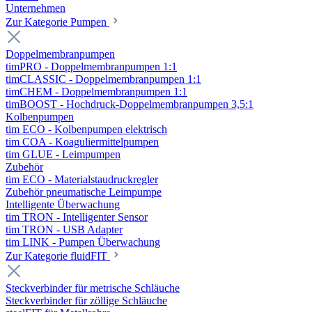
Unternehmen
Zur Kategorie Pumpen
Doppelmembranpumpen
timPRO - Doppelmembranpumpen 1:1
timCLASSIC - Doppelmembranpumpen 1:1
timCHEM - Doppelmembranpumpen 1:1
timBOOST - Hochdruck-Doppelmembranpumpen 3,5:1
Kolbenpumpen
tim ECO - Kolbenpumpen elektrisch
tim COA - Koaguliermittelpumpen
tim GLUE - Leimpumpen
Zubehör
tim ECO - Materialstaudruckregler
Zubehör pneumatische Leimpumpe
Intelligente Überwachung
tim TRON - Intelligenter Sensor
tim TRON - USB Adapter
tim LINK - Pumpen Überwachung
Zur Kategorie fluidFIT
Steckverbinder für metrische Schläuche
Steckverbinder für zöllige Schläuche