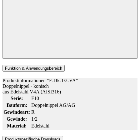
Funktion & Anwendungsbereich
Produktinformationen "F-Dk-1/2-VA"
Doppelnippel - konisch
aus Edelstahl V4A (AISI316)
Serie:
F10
Bauform:
Doppelnippel AG/AG
Gewindeart:
R
Gewinde:
1/2
Material:
Edelstahl
Produktspezifische Downloads