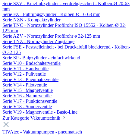
Serie SZV - Kurzhubzylinder - verdrehgesichert - Kolben-Ø 20-63
mm
Serie FZ - Führungszylinder - Kolben-Ø 16-63 mm
Serie NZN - Kompaktzylinder
Serie TNC - Normzylinder Profilrohr ISO 15552 - Kolben-Ø 32-
125 mm
Serie AZV - Normzylinder Profilrohr ø 32-125 mm
Serie TNZ - Normzylinder Zugstange
Serie FSE - Feststelleinheit - bei Druckabfall blockierend - Kolben-
Ø 32-125
Serie SP - Balgzylinder - einfachwirkend
Serie V10 - Endschalterventile
Serie V11 - Handventile
Serie V12 - Fußventile
Serie V13 - Pneumatikventile
Serie V14 - Pilotventile
Serie V15 - Magnetventile
Serie V16 - Namurventile
Serie V17 - Funktionsventile
Serie V18 - Sonderventile
Serie V19 - Magnetventile - Basic-Line
Zur Kategorie Vakuumtechnik
TIVAtec - Vakuumpumpen - pneumatisch