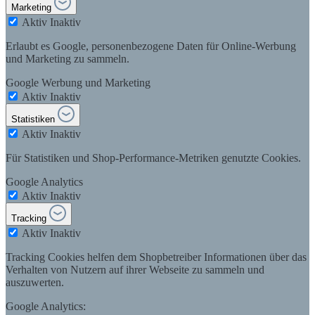
Marketing
Aktiv
Inaktiv
Erlaubt es Google, personenbezogene Daten für Online-Werbung
und Marketing zu sammeln.
Google Werbung und Marketing
Aktiv
Inaktiv
Statistiken
Aktiv
Inaktiv
Für Statistiken und Shop-Performance-Metriken genutzte Cookies.
Google Analytics
Aktiv
Inaktiv
Tracking
Aktiv
Inaktiv
Tracking Cookies helfen dem Shopbetreiber Informationen über das
Verhalten von Nutzern auf ihrer Webseite zu sammeln und
auszuwerten.
Google Analytics: