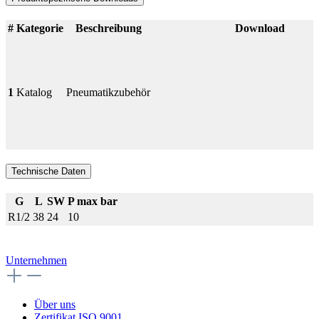
#
Kategorie
Beschreibung
Download
1
Katalog
Pneumatikzubehör
Technische Daten
G
L
SW
P max bar
R1/2
38
24
10
Unternehmen
Über uns
Zertifikat ISO 9001