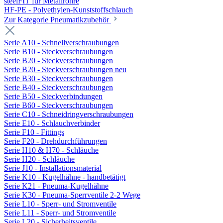
steelFIT für Metallrohre
HF-PE - Polyethylen-Kunststoffschlauch
Zur Kategorie Pneumatikzubehör
Serie A10 - Schnellverschraubungen
Serie B10 - Steckverschraubungen
Serie B20 - Steckverschraubungen
Serie B20 - Steckverschraubungen neu
Serie B30 - Steckverschraubungen
Serie B40 - Steckverschraubungen
Serie B50 - Steckverbindungen
Serie B60 - Steckverschraubungen
Serie C10 - Schneidringverschraubungen
Serie E10 - Schlauchverbinder
Serie F10 - Fittings
Serie F20 - Drehdurchführungen
Serie H10 & H70 - Schläuche
Serie H20 - Schläuche
Serie J10 - Installationsmaterial
Serie K10 - Kugelhähne - handbetätigt
Serie K21 - Pneuma-Kugelhähne
Serie K30 - Pneuma-Sperrventile 2-2 Wege
Serie L10 - Sperr- und Stromventile
Serie L11 - Sperr- und Stromventile
Serie L20 - Sicherheitsventile