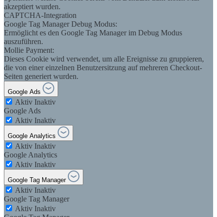
akzeptiert wurden.
CAPTCHA-Integration
Google Tag Manager Debug Modus:
Ermöglicht es den Google Tag Manager im Debug Modus
auszuführen.
Mollie Payment:
Dieses Cookie wird verwendet, um alle Ereignisse zu gruppieren,
die von einer einzelnen Benutzersitzung auf mehreren Checkout-
Seiten generiert wurden.
Google Ads
Aktiv
Inaktiv
Google Ads
Aktiv
Inaktiv
Google Analytics
Aktiv
Inaktiv
Google Analytics
Aktiv
Inaktiv
Google Tag Manager
Aktiv
Inaktiv
Google Tag Manager
Aktiv
Inaktiv