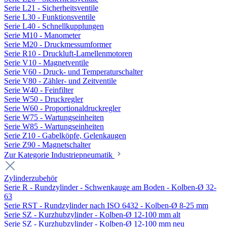
Serie L21 - Sicherheitsventile
Serie L30 - Funktionsventile
Serie L40 - Schnellkupplungen
Serie M10 - Manometer
Serie M20 - Druckmessumformer
Serie R10 - Druckluft-Lamellenmotoren
Serie V10 - Magnetventile
Serie V60 - Druck- und Temperaturschalter
Serie V80 - Zähler- und Zeitventile
Serie W40 - Feinfilter
Serie W50 - Druckregler
Serie W60 - Proportionaldruckregler
Serie W75 - Wartungseinheiten
Serie W85 - Wartungseinheiten
Serie Z10 - Gabelköpfe, Gelenkaugen
Serie Z90 - Magnetschalter
Zur Kategorie Industriepneumatik
Zylinderzubehör
Serie R - Rundzylinder - Schwenkauge am Boden - Kolben-Ø 32-
63
Serie RST - Rundzylinder nach ISO 6432 - Kolben-Ø 8-25 mm
Serie SZ - Kurzhubzylinder - Kolben-Ø 12-100 mm alt
Serie SZ - Kurzhubzylinder - Kolben-Ø 12-100 mm neu