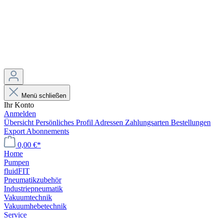
Menü schließen
Ihr Konto
Anmelden
Übersicht
Persönliches Profil
Adressen
Zahlungsarten
Bestellungen
Export
Abonnements
0,00 €*
Home
Pumpen
fluidFIT
Pneumatikzubehör
Industriepneumatik
Vakuumtechnik
Vakuumhebetechnik
Service