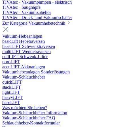
TIVAtec - Vakuumpumpen - elektrisch
TIVAtec - Saugnäpfe
TIVAtec - Vakuumzubehör
TIVAtec - Druck- und Vakuumschalter
Zur Kategorie Vakuumhebetechnik
Vakuum-Hebeanlagen
basicLift Hebetraversen
basicLIFT Schwenktraversen
multiLIFT Wendetraversen
coilLIFT Schwenk-Lifter
poroLIFT
accuLIFT Akkuanlagen
Vakuumhebeanlagen Sonderlösungen
Vakuum-Schlauchheber
quickLIFT
stackLIFT
lightLIFT
heavyLIFT
baseLIFT
Was möchten Sie heben?
Vakuum-Schlauchheber Information
Vakuum-Schlauchheber FAQ
Schlauchheber-Kontaktformular