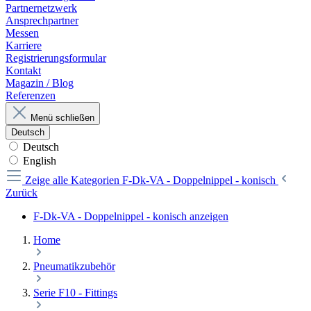
Partnernetzwerk
Ansprechpartner
Messen
Karriere
Registrierungsformular
Kontakt
Magazin / Blog
Referenzen
Menü schließen
Deutsch
Deutsch
English
Zeige alle Kategorien
F-Dk-VA - Doppelnippel - konisch
Zurück
F-Dk-VA - Doppelnippel - konisch anzeigen
Home
Pneumatikzubehör
Serie F10 - Fittings