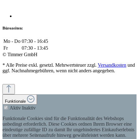
Bürozeiten:
Mo - Do
07:30 - 16:45
Fr
07:30 - 13:45
© Timmer GmbH
* Alle Preise exkl. gesetzl. Mehrwertsteuer zzgl.
Versandkosten
und
ggf. Nachnahmegebühren, wenn nicht anders angegeben.
Funktionale
Aktiv
Inaktiv
Funktionale Cookies sind für die Funktionalität des Webshops
unbedingt erforderlich. Diese Cookies ordnen Ihrem Browser eine
eindeutige zufällige ID zu damit Ihr ungehindertes Einkaufserlebnis
über mehrere Seitenaufrufe hinweg gewährleistet werden kann.