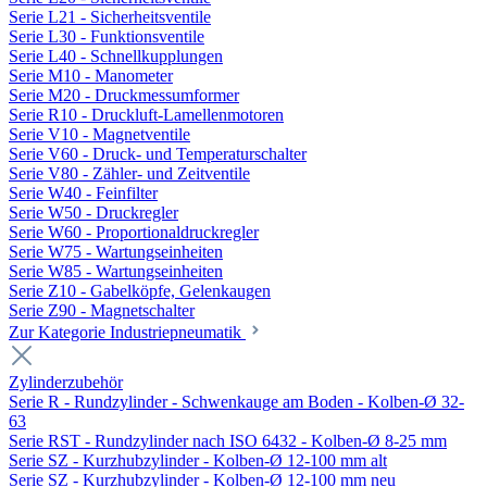
Serie L21 - Sicherheitsventile
Serie L30 - Funktionsventile
Serie L40 - Schnellkupplungen
Serie M10 - Manometer
Serie M20 - Druckmessumformer
Serie R10 - Druckluft-Lamellenmotoren
Serie V10 - Magnetventile
Serie V60 - Druck- und Temperaturschalter
Serie V80 - Zähler- und Zeitventile
Serie W40 - Feinfilter
Serie W50 - Druckregler
Serie W60 - Proportionaldruckregler
Serie W75 - Wartungseinheiten
Serie W85 - Wartungseinheiten
Serie Z10 - Gabelköpfe, Gelenkaugen
Serie Z90 - Magnetschalter
Zur Kategorie Industriepneumatik
Zylinderzubehör
Serie R - Rundzylinder - Schwenkauge am Boden - Kolben-Ø 32-
63
Serie RST - Rundzylinder nach ISO 6432 - Kolben-Ø 8-25 mm
Serie SZ - Kurzhubzylinder - Kolben-Ø 12-100 mm alt
Serie SZ - Kurzhubzylinder - Kolben-Ø 12-100 mm neu