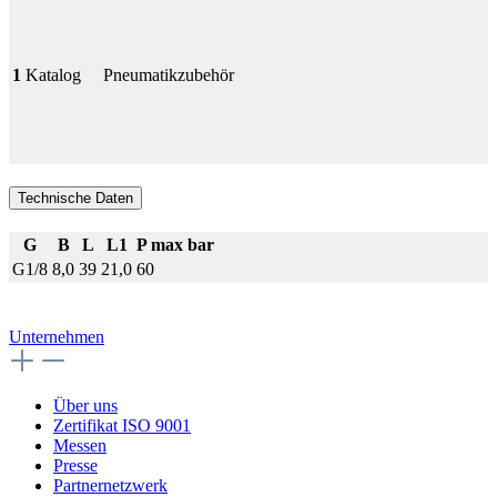
1
Katalog
Pneumatikzubehör
Technische Daten
G
B
L
L1
P max bar
G1/8
8,0
39
21,0
60
Unternehmen
Über uns
Zertifikat ISO 9001
Messen
Presse
Partnernetzwerk