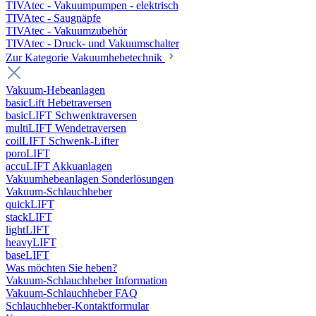
TIVAtec - Vakuumpumpen - elektrisch
TIVAtec - Saugnäpfe
TIVAtec - Vakuumzubehör
TIVAtec - Druck- und Vakuumschalter
Zur Kategorie Vakuumhebetechnik
Vakuum-Hebeanlagen
basicLift Hebetraversen
basicLIFT Schwenktraversen
multiLIFT Wendetraversen
coilLIFT Schwenk-Lifter
poroLIFT
accuLIFT Akkuanlagen
Vakuumhebeanlagen Sonderlösungen
Vakuum-Schlauchheber
quickLIFT
stackLIFT
lightLIFT
heavyLIFT
baseLIFT
Was möchten Sie heben?
Vakuum-Schlauchheber Information
Vakuum-Schlauchheber FAQ
Schlauchheber-Kontaktformular