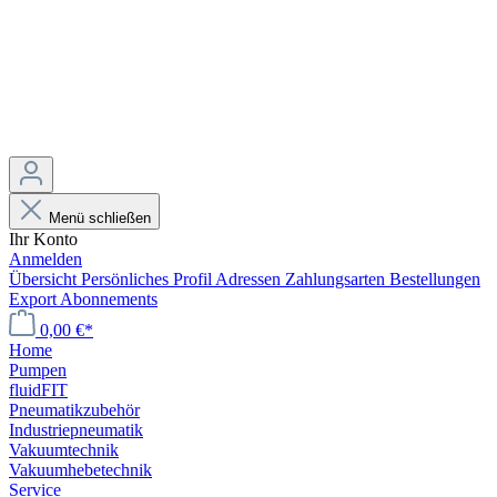
Menü schließen
Ihr Konto
Anmelden
Übersicht
Persönliches Profil
Adressen
Zahlungsarten
Bestellungen
Export
Abonnements
0,00 €*
Home
Pumpen
fluidFIT
Pneumatikzubehör
Industriepneumatik
Vakuumtechnik
Vakuumhebetechnik
Service