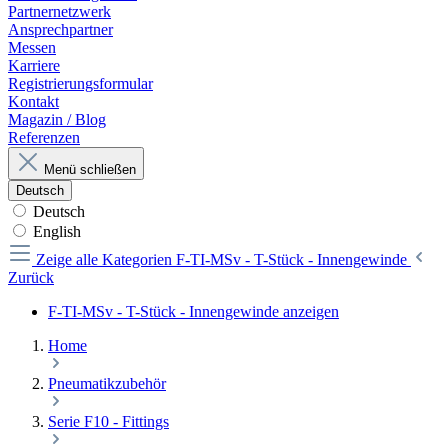
Partnernetzwerk
Ansprechpartner
Messen
Karriere
Registrierungsformular
Kontakt
Magazin / Blog
Referenzen
Menü schließen
Deutsch
Deutsch
English
Zeige alle Kategorien
F-TI-MSv - T-Stück - Innengewinde
Zurück
F-TI-MSv - T-Stück - Innengewinde anzeigen
Home
Pneumatikzubehör
Serie F10 - Fittings