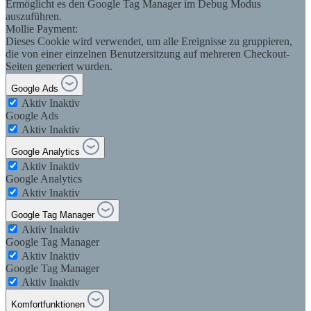
Ermöglicht es den Google Tag Manager im Debug Modus
auszuführen.
Mollie Payment:
Dieses Cookie wird verwendet, um alle Ereignisse zu gruppieren,
die von einer einzelnen Benutzersitzung auf mehreren Checkout-
Seiten generiert wurden.
Google Ads
Aktiv
Inaktiv
Google Ads
Aktiv
Inaktiv
Google Analytics
Aktiv
Inaktiv
Google Analytics
Aktiv
Inaktiv
Google Tag Manager
Aktiv
Inaktiv
Google Tag Manager
Aktiv
Inaktiv
Google Tag Manager
Aktiv
Inaktiv
Komfortfunktionen