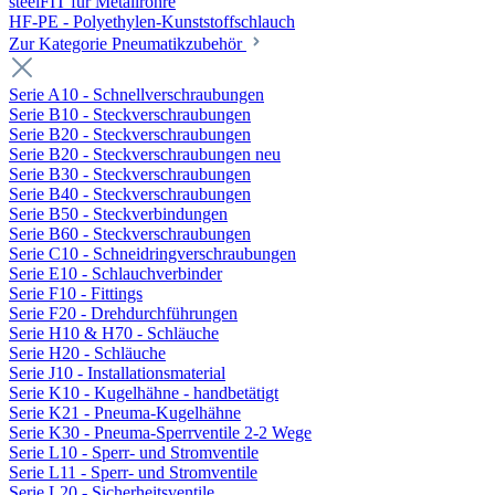
steelFIT für Metallrohre
HF-PE - Polyethylen-Kunststoffschlauch
Zur Kategorie Pneumatikzubehör
Serie A10 - Schnellverschraubungen
Serie B10 - Steckverschraubungen
Serie B20 - Steckverschraubungen
Serie B20 - Steckverschraubungen neu
Serie B30 - Steckverschraubungen
Serie B40 - Steckverschraubungen
Serie B50 - Steckverbindungen
Serie B60 - Steckverschraubungen
Serie C10 - Schneidringverschraubungen
Serie E10 - Schlauchverbinder
Serie F10 - Fittings
Serie F20 - Drehdurchführungen
Serie H10 & H70 - Schläuche
Serie H20 - Schläuche
Serie J10 - Installationsmaterial
Serie K10 - Kugelhähne - handbetätigt
Serie K21 - Pneuma-Kugelhähne
Serie K30 - Pneuma-Sperrventile 2-2 Wege
Serie L10 - Sperr- und Stromventile
Serie L11 - Sperr- und Stromventile
Serie L20 - Sicherheitsventile