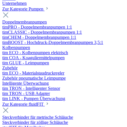
Unternehmen
Zur Kategorie Pumpen
Doppelmembranpumpen
timPRO - Doppelmembranpumpen 1:1
timCLASSIC - Doppelmembranpumpen 1:1
timCHEM - Doppelmembranpumpen 1:1
timBOOST - Hochdruck-Doppelmembranpumpen 3,5:1
Kolbenpumpen
tim ECO - Kolbenpumpen elektrisch
tim COA - Koaguliermittelpumpen
tim GLUE - Leimpumpen
Zubehör
tim ECO - Materialstaudruckregler
Zubehör pneumatische Leimpumpe
Intelligente Überwachung
tim TRON - Intelligenter Sensor
tim TRON - USB Adapter
tim LINK - Pumpen Überwachung
Zur Kategorie fluidFIT
Steckverbinder für metrische Schläuche
Steckverbinder für zöllige Schläuche