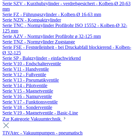
Serie SZV - Kurzhubzylinder - verdrehgesichert - Kolben-Ø 20-63
mm
Serie FZ - Führungszylinder - Kolben-Ø 16-63 mm
Serie NZN - Kompaktzylinder
Serie TNC - Normzylinder Profilrohr ISO 15552 - Kolben-Ø 32-
125 mm
Serie AZV - Normzylinder Profilrohr ø 32-125 mm
Serie TNZ - Normzylinder Zugstange
Serie FSE - Feststelleinheit - bei Druckabfall blockierend - Kolben-
Ø 32-125
Serie SP - Balgzylinder - einfachwirkend
Serie V10 - Endschalterventile
Serie V11 - Handventile
Serie V12 - Fußventile
Serie V13 - Pneumatikventile
Serie V14 - Pilotventile
Serie V15 - Magnetventile
Serie V16 - Namurventile
Serie V17 - Funktionsventile
Serie V18 - Sonderventile
Serie V19 - Magnetventile - Basic-Line
Zur Kategorie Vakuumtechnik
TIVAtec - Vakuumpumpen - pneumatisch