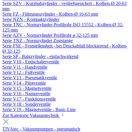
Serie SZV - Kurzhubzylinder - verdrehgesichert - Kolben-Ø 20-63
mm
Serie FZ - Führungszylinder - Kolben-Ø 16-63 mm
Serie NZN - Kompaktzylinder
Serie TNC - Normzylinder Profilrohr ISO 15552 - Kolben-Ø 32-
125 mm
Serie AZV - Normzylinder Profilrohr ø 32-125 mm
Serie TNZ - Normzylinder Zugstange
Serie FSE - Feststelleinheit - bei Druckabfall blockierend - Kolben-
Ø 32-125
Serie SP - Balgzylinder - einfachwirkend
Serie V10 - Endschalterventile
Serie V11 - Handventile
Serie V12 - Fußventile
Serie V13 - Pneumatikventile
Serie V14 - Pilotventile
Serie V15 - Magnetventile
Serie V16 - Namurventile
Serie V17 - Funktionsventile
Serie V18 - Sonderventile
Serie V19 - Magnetventile - Basic-Line
Zur Kategorie Vakuumtechnik
TIVAtec - Vakuumpumpen - pneumatisch