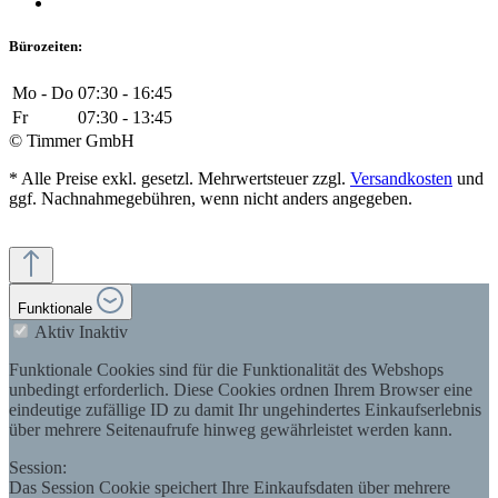
Bürozeiten:
Mo - Do
07:30 - 16:45
Fr
07:30 - 13:45
© Timmer GmbH
* Alle Preise exkl. gesetzl. Mehrwertsteuer zzgl.
Versandkosten
und
ggf. Nachnahmegebühren, wenn nicht anders angegeben.
Funktionale
Aktiv
Inaktiv
Funktionale Cookies sind für die Funktionalität des Webshops
unbedingt erforderlich. Diese Cookies ordnen Ihrem Browser eine
eindeutige zufällige ID zu damit Ihr ungehindertes Einkaufserlebnis
über mehrere Seitenaufrufe hinweg gewährleistet werden kann.
Session:
Das Session Cookie speichert Ihre Einkaufsdaten über mehrere