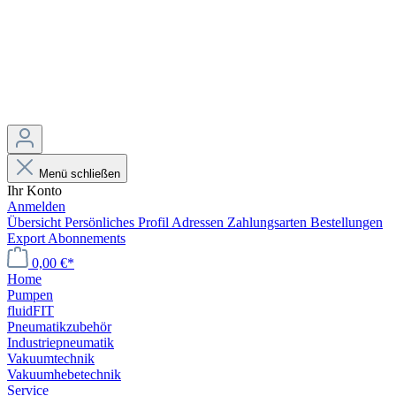
Menü schließen
Ihr Konto
Anmelden
Übersicht
Persönliches Profil
Adressen
Zahlungsarten
Bestellungen
Export
Abonnements
0,00 €*
Home
Pumpen
fluidFIT
Pneumatikzubehör
Industriepneumatik
Vakuumtechnik
Vakuumhebetechnik
Service