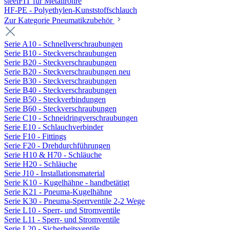
steelFIT für Metallrohre
HF-PE - Polyethylen-Kunststoffschlauch
Zur Kategorie Pneumatikzubehör
Serie A10 - Schnellverschraubungen
Serie B10 - Steckverschraubungen
Serie B20 - Steckverschraubungen
Serie B20 - Steckverschraubungen neu
Serie B30 - Steckverschraubungen
Serie B40 - Steckverschraubungen
Serie B50 - Steckverbindungen
Serie B60 - Steckverschraubungen
Serie C10 - Schneidringverschraubungen
Serie E10 - Schlauchverbinder
Serie F10 - Fittings
Serie F20 - Drehdurchführungen
Serie H10 & H70 - Schläuche
Serie H20 - Schläuche
Serie J10 - Installationsmaterial
Serie K10 - Kugelhähne - handbetätigt
Serie K21 - Pneuma-Kugelhähne
Serie K30 - Pneuma-Sperrventile 2-2 Wege
Serie L10 - Sperr- und Stromventile
Serie L11 - Sperr- und Stromventile
Serie L20 - Sicherheitsventile