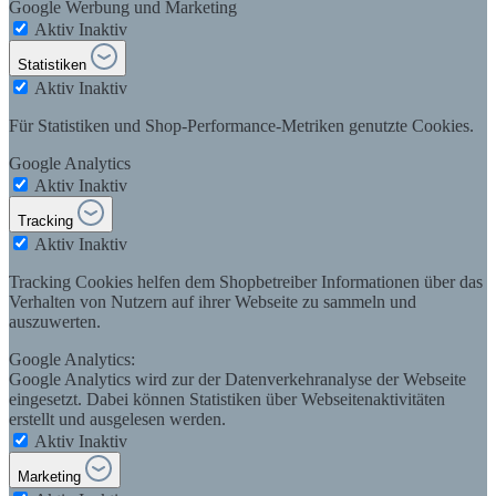
Google Werbung und Marketing
Aktiv
Inaktiv
Statistiken
Aktiv
Inaktiv
Für Statistiken und Shop-Performance-Metriken genutzte Cookies.
Google Analytics
Aktiv
Inaktiv
Tracking
Aktiv
Inaktiv
Tracking Cookies helfen dem Shopbetreiber Informationen über das
Verhalten von Nutzern auf ihrer Webseite zu sammeln und
auszuwerten.
Google Analytics:
Google Analytics wird zur der Datenverkehranalyse der Webseite
eingesetzt. Dabei können Statistiken über Webseitenaktivitäten
erstellt und ausgelesen werden.
Aktiv
Inaktiv
Marketing