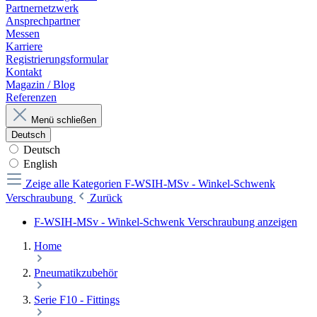
Partnernetzwerk
Ansprechpartner
Messen
Karriere
Registrierungsformular
Kontakt
Magazin / Blog
Referenzen
Menü schließen
Deutsch
Deutsch
English
Zeige alle Kategorien
F-WSIH-MSv - Winkel-Schwenk
Verschraubung
Zurück
F-WSIH-MSv - Winkel-Schwenk Verschraubung anzeigen
Home
Pneumatikzubehör
Serie F10 - Fittings