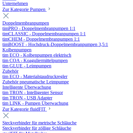
Unternehmen
Zur Kategorie Pumpen
Doppelmembranpumpen
timPRO - Doppelmembranpumpen 1:1
timCLASSIC - Doppelmembranpumpen 1:1
timCHEM - Doppelmembranpumpen 1:1
timBOOST - Hochdruck-Doppelmembranpumpen 3,5:1
Kolbenpumpen
tim ECO - Kolbenpumpen elektrisch
tim COA - Koaguliermittelpumpen
tim GLUE - Leimpumpen
Zubehör
tim ECO - Materialstaudruckregler
Zubehör pneumatische Leimpumpe
Intelligente Überwachung
tim TRON - Intelligenter Sensor
tim TRON - USB Adapter
tim LINK - Pumpen Überwachung
Zur Kategorie fluidFIT
Steckverbinder für metrische Schläuche
Steckverbinder für zöllige Schläuche