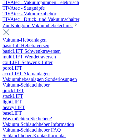
TIVAtec - Vakuumpumpen - elektrisch
TIVAtec - Saugnäpfe
TIVAtec - Vakuumzubehör
TIVAtec - Druck- und Vakuumschalter
Zur Kategorie Vakuumhebetechnik
Vakuum-Hebeanlagen
basicLift Hebetraversen
basicLIFT Schwenktraversen
multiLIFT Wendetraversen
coilLIFT Schwenk-Lifter
poroLIFT
accuLIFT Akkuanlagen
Vakuumhebeanlagen Sonderlösungen
Vakuum-Schlauchheber
quickLIFT
stackLIFT
lightLIFT
heavyLIFT
baseLIFT
Was möchten Sie heben?
Vakuum-Schlauchheber Information
Vakuum-Schlauchheber FAQ
Schlauchheber-Kontaktformular