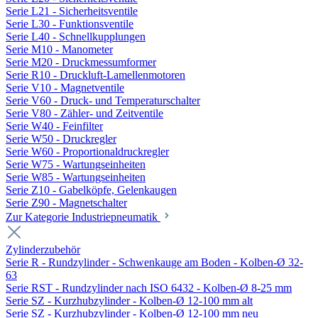
Serie L21 - Sicherheitsventile
Serie L30 - Funktionsventile
Serie L40 - Schnellkupplungen
Serie M10 - Manometer
Serie M20 - Druckmessumformer
Serie R10 - Druckluft-Lamellenmotoren
Serie V10 - Magnetventile
Serie V60 - Druck- und Temperaturschalter
Serie V80 - Zähler- und Zeitventile
Serie W40 - Feinfilter
Serie W50 - Druckregler
Serie W60 - Proportionaldruckregler
Serie W75 - Wartungseinheiten
Serie W85 - Wartungseinheiten
Serie Z10 - Gabelköpfe, Gelenkaugen
Serie Z90 - Magnetschalter
Zur Kategorie Industriepneumatik
Zylinderzubehör
Serie R - Rundzylinder - Schwenkauge am Boden - Kolben-Ø 32-
63
Serie RST - Rundzylinder nach ISO 6432 - Kolben-Ø 8-25 mm
Serie SZ - Kurzhubzylinder - Kolben-Ø 12-100 mm alt
Serie SZ - Kurzhubzylinder - Kolben-Ø 12-100 mm neu