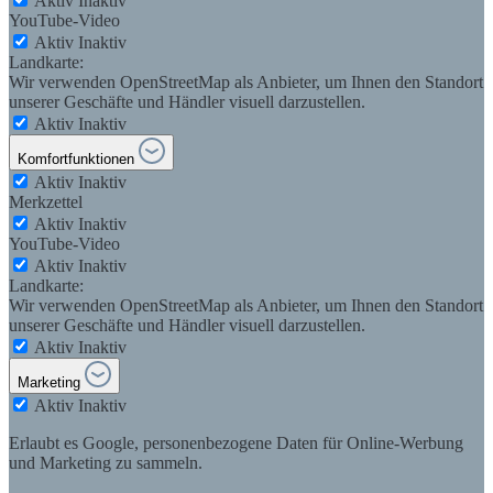
Aktiv
Inaktiv
YouTube-Video
Aktiv
Inaktiv
Landkarte:
Wir verwenden OpenStreetMap als Anbieter, um Ihnen den Standort
unserer Geschäfte und Händler visuell darzustellen.
Aktiv
Inaktiv
Komfortfunktionen
Aktiv
Inaktiv
Merkzettel
Aktiv
Inaktiv
YouTube-Video
Aktiv
Inaktiv
Landkarte:
Wir verwenden OpenStreetMap als Anbieter, um Ihnen den Standort
unserer Geschäfte und Händler visuell darzustellen.
Aktiv
Inaktiv
Marketing
Aktiv
Inaktiv
Erlaubt es Google, personenbezogene Daten für Online-Werbung
und Marketing zu sammeln.