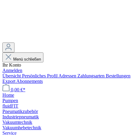
Menü schließen
Ihr Konto
Anmelden
Übersicht
Persönliches Profil
Adressen
Zahlungsarten
Bestellungen
Export
Abonnements
0,00 €*
Home
Pumpen
fluidFIT
Pneumatikzubehör
Industriepneumatik
Vakuumtechnik
Vakuumhebetechnik
Service