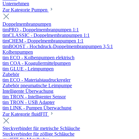
Unternehmen
Zur Kategorie Pumpen
Doppelmembranpumpen
timPRO - Doppelmembranpumpen 1:1
timCLASSIC - Doppelmembranpumpen 1:1
timCHEM - Doppelmembranpumpen 1:1
timBOOST - Hochdruck-Doppelmembranpumpen 3,5:1
Kolbenpumpen
tim ECO - Kolbenpumpen elektrisch
tim COA - Koaguliermittelpumpen
tim GLUE - Leimpumpen
Zubehör
tim ECO - Materialstaudruckregler
Zubehör pneumatische Leimpumpe
Intelligente Überwachung
tim TRON - Intelligenter Sensor
tim TRON - USB Adapter
tim LINK - Pumpen Überwachung
Zur Kategorie fluidFIT
Steckverbinder für metrische Schläuche
Steckverbinder für zöllige Schläuche