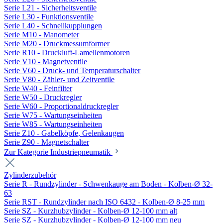
Serie L21 - Sicherheitsventile
Serie L30 - Funktionsventile
Serie L40 - Schnellkupplungen
Serie M10 - Manometer
Serie M20 - Druckmessumformer
Serie R10 - Druckluft-Lamellenmotoren
Serie V10 - Magnetventile
Serie V60 - Druck- und Temperaturschalter
Serie V80 - Zähler- und Zeitventile
Serie W40 - Feinfilter
Serie W50 - Druckregler
Serie W60 - Proportionaldruckregler
Serie W75 - Wartungseinheiten
Serie W85 - Wartungseinheiten
Serie Z10 - Gabelköpfe, Gelenkaugen
Serie Z90 - Magnetschalter
Zur Kategorie Industriepneumatik
Zylinderzubehör
Serie R - Rundzylinder - Schwenkauge am Boden - Kolben-Ø 32-
63
Serie RST - Rundzylinder nach ISO 6432 - Kolben-Ø 8-25 mm
Serie SZ - Kurzhubzylinder - Kolben-Ø 12-100 mm alt
Serie SZ - Kurzhubzylinder - Kolben-Ø 12-100 mm neu