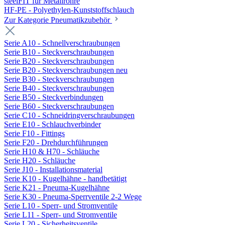
steelFIT für Metallrohre
HF-PE - Polyethylen-Kunststoffschlauch
Zur Kategorie Pneumatikzubehör
Serie A10 - Schnellverschraubungen
Serie B10 - Steckverschraubungen
Serie B20 - Steckverschraubungen
Serie B20 - Steckverschraubungen neu
Serie B30 - Steckverschraubungen
Serie B40 - Steckverschraubungen
Serie B50 - Steckverbindungen
Serie B60 - Steckverschraubungen
Serie C10 - Schneidringverschraubungen
Serie E10 - Schlauchverbinder
Serie F10 - Fittings
Serie F20 - Drehdurchführungen
Serie H10 & H70 - Schläuche
Serie H20 - Schläuche
Serie J10 - Installationsmaterial
Serie K10 - Kugelhähne - handbetätigt
Serie K21 - Pneuma-Kugelhähne
Serie K30 - Pneuma-Sperrventile 2-2 Wege
Serie L10 - Sperr- und Stromventile
Serie L11 - Sperr- und Stromventile
Serie L20 - Sicherheitsventile