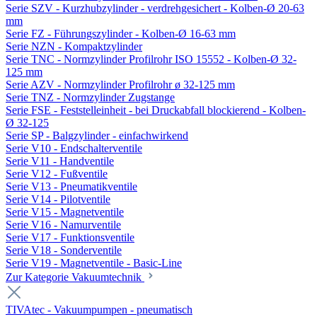
Serie SZV - Kurzhubzylinder - verdrehgesichert - Kolben-Ø 20-63
mm
Serie FZ - Führungszylinder - Kolben-Ø 16-63 mm
Serie NZN - Kompaktzylinder
Serie TNC - Normzylinder Profilrohr ISO 15552 - Kolben-Ø 32-
125 mm
Serie AZV - Normzylinder Profilrohr ø 32-125 mm
Serie TNZ - Normzylinder Zugstange
Serie FSE - Feststelleinheit - bei Druckabfall blockierend - Kolben-
Ø 32-125
Serie SP - Balgzylinder - einfachwirkend
Serie V10 - Endschalterventile
Serie V11 - Handventile
Serie V12 - Fußventile
Serie V13 - Pneumatikventile
Serie V14 - Pilotventile
Serie V15 - Magnetventile
Serie V16 - Namurventile
Serie V17 - Funktionsventile
Serie V18 - Sonderventile
Serie V19 - Magnetventile - Basic-Line
Zur Kategorie Vakuumtechnik
TIVAtec - Vakuumpumpen - pneumatisch