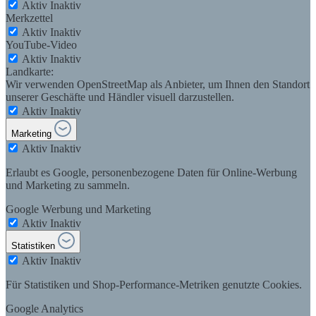
Aktiv
Inaktiv
Merkzettel
Aktiv
Inaktiv
YouTube-Video
Aktiv
Inaktiv
Landkarte:
Wir verwenden OpenStreetMap als Anbieter, um Ihnen den Standort
unserer Geschäfte und Händler visuell darzustellen.
Aktiv
Inaktiv
Marketing
Aktiv
Inaktiv
Erlaubt es Google, personenbezogene Daten für Online-Werbung
und Marketing zu sammeln.
Google Werbung und Marketing
Aktiv
Inaktiv
Statistiken
Aktiv
Inaktiv
Für Statistiken und Shop-Performance-Metriken genutzte Cookies.
Google Analytics