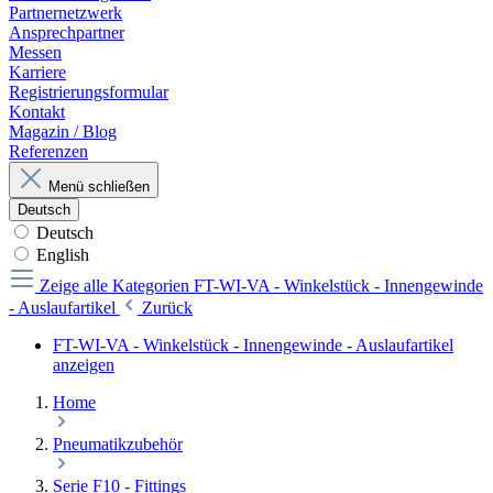
Partnernetzwerk
Ansprechpartner
Messen
Karriere
Registrierungsformular
Kontakt
Magazin / Blog
Referenzen
Menü schließen
Deutsch
Deutsch
English
Zeige alle Kategorien
FT-WI-VA - Winkelstück - Innengewinde
- Auslaufartikel
Zurück
FT-WI-VA - Winkelstück - Innengewinde - Auslaufartikel
anzeigen
Home
Pneumatikzubehör
Serie F10 - Fittings