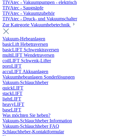
TIVAtec - Vakuumpumpen - elektrisch
TIVAtec - Saugnäpfe
TIVAtec - Vakuumzubehör
TIVAtec - Druck- und Vakuumschalter
Zur Kategorie Vakuumhebetechnik
Vakuum-Hebeanlagen
basicLift Hebetraversen
basicLIFT Schwenktraversen
multiLIFT Wendetraversen
coilLIFT Schwenk-Lifter
poroLIFT
accuLIFT Akkuanlagen
Vakuumhebeanlagen Sonderlösungen
Vakuum-Schlauchheber
quickLIFT
stackLIFT
lightLIFT
heavyLIFT
baseLIFT
Was möchten Sie heben?
Vakuum-Schlauchheber Information
Vakuum-Schlauchheber FAQ
Schlauchheber-Kontaktformular