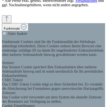
* Alle Preise exkl. gesetzl. Mehrwertsteuer zzgl.
Versandkosten
und
ggf. Nachnahmegebühren, wenn nicht anders angegeben.
Funktionale
Aktiv
Inaktiv
Funktionale Cookies sind für die Funktionalität des Webshops
unbedingt erforderlich. Diese Cookies ordnen Ihrem Browser eine
eindeutige zufällige ID zu damit Ihr ungehindertes Einkaufserlebnis
über mehrere Seitenaufrufe hinweg gewährleistet werden kann.
Session:
Das Session Cookie speichert Ihre Einkaufsdaten über mehrere
Seitenaufrufe hinweg und ist somit unerlässlich für Ihr persönliches
Einkaufserlebnis.
CSRF-Token:
Das CSRF-Token Cookie trägt zu Ihrer Sicherheit bei. Es verstärkt
die Absicherung bei Formularen gegen unerwünschte Hackangriffe.
Zeitzone:
Das Cookie wird verwendet um dem System die aktuelle Zeitzone
des Benutzers zur Verfügung zu stellen.
Cookie Einstellungen: