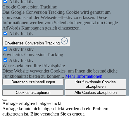
Aktiv
Inaktiv
Google Conversion Tracking:
Das Google Conversion Tracking Cookie wird genutzt um
Conversions auf der Webseite effektiv zu erfassen. Diese
Informationen werden vom Seitenbetreiber genutzt um Google
AdWords Kampagnen gezielt einzusetzen.
Aktiv
Inaktiv
Erweitertes Conversion Tracking
Aktiv
Inaktiv
Erweitertes Conversion Tracking
Aktiv
Inaktiv
Wir respektieren Ihre Privatsphäre
Diese Website verwendet Cookies, um Ihnen die bestmögliche
Funktionalität bieten zu können...
Mehr Informationen
.
Datenschutzeinstellungen
Nur funktionale Cookies
akzeptieren
Cookies akzeptieren
Alle Cookies akzeptieren
Anfrage erfolgreich abgeschickt
Anfrage konnte nicht abgeschickt werden da ein Problem
aufgetreten ist. Bitte versuchen Sie es erneut.