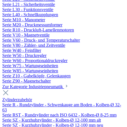
Serie L21 - Sicherheitsventile
Serie L30 - Funktionsventile
Serie L40 - Schnellkupplungen
Serie M10 - Manometer
Serie M20 - Druckmessumformer
Serie R10 - Druckluft-Lamellenmotoren
Serie V10 - Magnetventile
Serie V60 - Druck- und Temperaturschalter
Serie V80 - Zähler- und Zeitventile
Serie W40 - Feinfilter
Serie W50 - Druckregler
Serie W60 - Proportionaldruckregler
Serie W75 - Wartungseinheiten
Serie W85 - Wartungseinheiten
Serie Z10 - Gabelköpfe, Gelenkaugen
Serie Z90 - Magnetschalter
Zur Kategorie Industriepneumatik
Zylinderzubehör
Serie R - Rundzylinder - Schwenkauge am Boden - Kolben-Ø 32-
63
Serie RST - Rundzylinder nach ISO 6432 - Kolben-Ø 8-25 mm
Serie SZ - Kurzhubzylinder - Kolben-Ø 12-100 mm alt
Serie SZ - Kurzhubzylinder - Kolben-Ø 12-100 mm neu