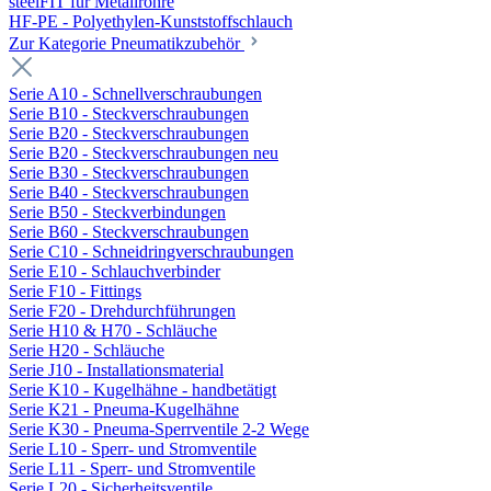
steelFIT für Metallrohre
HF-PE - Polyethylen-Kunststoffschlauch
Zur Kategorie Pneumatikzubehör
Serie A10 - Schnellverschraubungen
Serie B10 - Steckverschraubungen
Serie B20 - Steckverschraubungen
Serie B20 - Steckverschraubungen neu
Serie B30 - Steckverschraubungen
Serie B40 - Steckverschraubungen
Serie B50 - Steckverbindungen
Serie B60 - Steckverschraubungen
Serie C10 - Schneidringverschraubungen
Serie E10 - Schlauchverbinder
Serie F10 - Fittings
Serie F20 - Drehdurchführungen
Serie H10 & H70 - Schläuche
Serie H20 - Schläuche
Serie J10 - Installationsmaterial
Serie K10 - Kugelhähne - handbetätigt
Serie K21 - Pneuma-Kugelhähne
Serie K30 - Pneuma-Sperrventile 2-2 Wege
Serie L10 - Sperr- und Stromventile
Serie L11 - Sperr- und Stromventile
Serie L20 - Sicherheitsventile