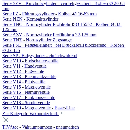
Serie SZV - Kurzhubzylinder - verdrehgesichert - Kolben-Ø 20-63
mm
Serie FZ - Führungszylinder - Kolben-Ø 16-63 mm
Serie NZN - Kompaktzylinder
Serie TNC - Normzylinder Profilrohr ISO 15552 - Kolben-Ø 32-
125 mm
Serie AZV - Normzylinder Profilrohr ø 32-125 mm
Serie TNZ - Normzylinder Zugstange
Serie FSE - Feststelleinheit - bei Druckabfall blockierend - Kolben-
Ø 32-125
Serie SP - Balgzylinder - einfachwirkend
Serie V10 - Endschalterventile
Serie V11 - Handventile
Serie V12 - Fußventile
Serie V13 - Pneumatikventile
Serie V14 - Pilotventile
Serie V15 - Magnetventile
Serie V16 - Namurventile
Serie V17 - Funktionsventile
Serie V18 - Sonderventile
Serie V19 - Magnetventile - Basic-Line
Zur Kategorie Vakuumtechnik
TIVAtec - Vakuumpumpen - pneumatisch