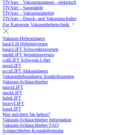
TIVAtec - Vakuumpumpen - elektrisch
TIVAtec - Saugnäpfe
TIVAtec - Vakuumzubehör
TIVAtec - Druck- und Vakuumschalter
Zur Kategorie Vakuumhebetechnik
Vakuum-Hebeanlagen
basicLift Hebetraversen
basicLIFT Schwenktraversen
multiLIFT Wendetraversen
coilLIFT Schwenk-Lifter
poroLIFT
accuLIFT Akkuanlagen
Vakuumhebeanlagen Sonderlösungen
Vakuum-Schlauchheber
quickLIFT
stackLIFT
lightLIFT
heavyLIFT
baseLIFT
Was möchten Sie heben?
Vakuum-Schlauchheber Information
Vakuum-Schlauchheber FAQ
Schlauchheber-Kontaktformular