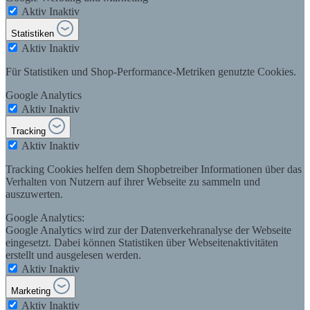
Aktiv
Inaktiv
Statistiken
Aktiv
Inaktiv
Für Statistiken und Shop-Performance-Metriken genutzte Cookies.
Google Analytics
Aktiv
Inaktiv
Tracking
Aktiv
Inaktiv
Tracking Cookies helfen dem Shopbetreiber Informationen über das
Verhalten von Nutzern auf ihrer Webseite zu sammeln und
auszuwerten.
Google Analytics:
Google Analytics wird zur der Datenverkehranalyse der Webseite
eingesetzt. Dabei können Statistiken über Webseitenaktivitäten
erstellt und ausgelesen werden.
Aktiv
Inaktiv
Marketing
Aktiv
Inaktiv