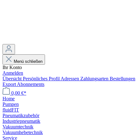
Menü schließen
Ihr Konto
Anmelden
Übersicht
Persönliches Profil
Adressen
Zahlungsarten
Bestellungen
Export
Abonnements
0,00 €*
Home
Pumpen
fluidFIT
Pneumatikzubehör
Industriepneumatik
Vakuumtechnik
Vakuumhebetechnik
Service