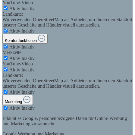
YouTube-Video
Aktiv
Inaktiv
Landkarte:
Wir verwenden OpenStreetMap als Anbieter, um Ihnen den Standort
unserer Geschäfte und Händler visuell darzustellen.
Aktiv
Inaktiv
Komfortfunktionen
Aktiv
Inaktiv
Merkzettel
Aktiv
Inaktiv
YouTube-Video
Aktiv
Inaktiv
Landkarte:
Wir verwenden OpenStreetMap als Anbieter, um Ihnen den Standort
unserer Geschäfte und Händler visuell darzustellen.
Aktiv
Inaktiv
Marketing
Aktiv
Inaktiv
Erlaubt es Google, personenbezogene Daten für Online-Werbung
und Marketing zu sammeln.
Google Werbung und Marketing