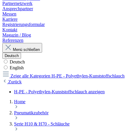
Partnernetzwerk
Ansprechpartner
Messen
Karriere
Registrierungsformular
Kontakt
Magazin / Blog
Referenzen
Menü schließen
Deutsch
Deutsch
English
Zeige alle Kategorien
H-PE - Polyethylen-Kunststoffschlauch
Zurück
H-PE - Polyethylen-Kunststoffschlauch anzeigen
Home
Pneumatikzubehör
Serie H10 & H70 - Schläuche