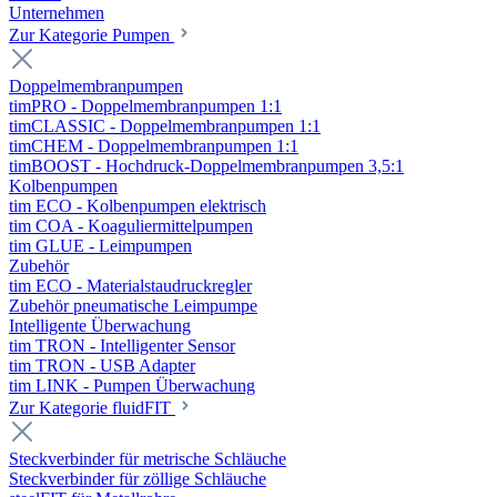
Unternehmen
Zur Kategorie Pumpen
Doppelmembranpumpen
timPRO - Doppelmembranpumpen 1:1
timCLASSIC - Doppelmembranpumpen 1:1
timCHEM - Doppelmembranpumpen 1:1
timBOOST - Hochdruck-Doppelmembranpumpen 3,5:1
Kolbenpumpen
tim ECO - Kolbenpumpen elektrisch
tim COA - Koaguliermittelpumpen
tim GLUE - Leimpumpen
Zubehör
tim ECO - Materialstaudruckregler
Zubehör pneumatische Leimpumpe
Intelligente Überwachung
tim TRON - Intelligenter Sensor
tim TRON - USB Adapter
tim LINK - Pumpen Überwachung
Zur Kategorie fluidFIT
Steckverbinder für metrische Schläuche
Steckverbinder für zöllige Schläuche