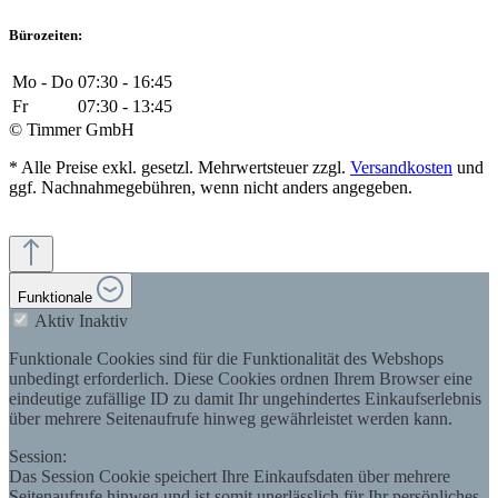
Bürozeiten:
Mo - Do
07:30 - 16:45
Fr
07:30 - 13:45
© Timmer GmbH
* Alle Preise exkl. gesetzl. Mehrwertsteuer zzgl.
Versandkosten
und
ggf. Nachnahmegebühren, wenn nicht anders angegeben.
Funktionale
Aktiv
Inaktiv
Funktionale Cookies sind für die Funktionalität des Webshops
unbedingt erforderlich. Diese Cookies ordnen Ihrem Browser eine
eindeutige zufällige ID zu damit Ihr ungehindertes Einkaufserlebnis
über mehrere Seitenaufrufe hinweg gewährleistet werden kann.
Session:
Das Session Cookie speichert Ihre Einkaufsdaten über mehrere
Seitenaufrufe hinweg und ist somit unerlässlich für Ihr persönliches