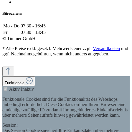
Bürozeiten:
Mo - Do
07:30 - 16:45
Fr
07:30 - 13:45
© Timmer GmbH
* Alle Preise exkl. gesetzl. Mehrwertsteuer zzgl.
Versandkosten
und
ggf. Nachnahmegebühren, wenn nicht anders angegeben.
Funktionale
Aktiv
Inaktiv
Funktionale Cookies sind für die Funktionalität des Webshops
unbedingt erforderlich. Diese Cookies ordnen Ihrem Browser eine
eindeutige zufällige ID zu damit Ihr ungehindertes Einkaufserlebnis
über mehrere Seitenaufrufe hinweg gewährleistet werden kann.
Session:
Das Session Cookie speichert Ihre Einkaufsdaten über mehrere