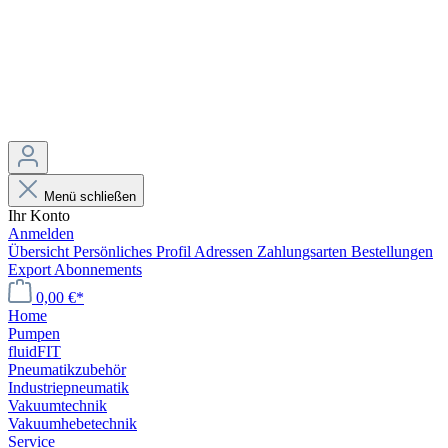
Menü schließen
Ihr Konto
Anmelden
Übersicht
Persönliches Profil
Adressen
Zahlungsarten
Bestellungen
Export
Abonnements
0,00 €*
Home
Pumpen
fluidFIT
Pneumatikzubehör
Industriepneumatik
Vakuumtechnik
Vakuumhebetechnik
Service