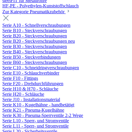
steelFIT für Metallrohre
HF-PE - Polyethylen-Kunststoffschlauch
Zur Kategorie Pneumatikzubehör
Serie A10 - Schnellverschraubungen
Serie B10 - Steckverschraubungen
Serie B20 - Steckverschraubungen
Serie B20 - Steckverschraubungen neu
Serie B30 - Steckverschraubungen
Serie B40 - Steckverschraubungen
Serie B50 - Steckverbindungen
Serie B60 - Steckverschraubungen
Serie C10 - Schneidringverschraubungen
Serie E10 - Schlauchverbinder
Serie F10 - Fittings
Serie F20 - Drehdurchführungen
Serie H10 & H70 - Schläuche
Serie H20 - Schläuche
Serie J10 - Installationsmaterial
Serie K10 - Kugelhähne - handbetätigt
Serie K21 - Pneuma-Kugelhähne
Serie K30 - Pneuma-Sperrventile 2-2 Wege
Serie L10 - Sperr- und Stromventile
Serie L11 - Sperr- und Stromventile
Serie L20 - Sicherheitsventile