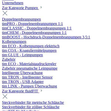
Unternehmen
Zur Kategorie Pumpen
Doppelmembranpumpen
timPRO - Doppelmembranpumpen 1:1
timCLASSIC - Doppelmembranpumpen 1:1
timCHEM - Doppelmembranpumpen 1:1
timBOOST - Hochdruck-Doppelmembranpumpen 3,5:1
Kolbenpumpen
tim ECO - Kolbenpumpen elektrisch
tim COA - Koaguliermittelpumpen
tim GLUE - Leimpumpen
Zubehör
tim ECO - Materialstaudruckregler
Zubehör pneumatische Leimpumpe
Intelligente Überwachung
tim TRON - Intelligenter Sensor
tim TRON - USB Adapter
tim LINK - Pumpen Überwachung
Zur Kategorie fluidFIT
Steckverbinder für metrische Schläuche
Steckverbinder für zöllige Schläuche