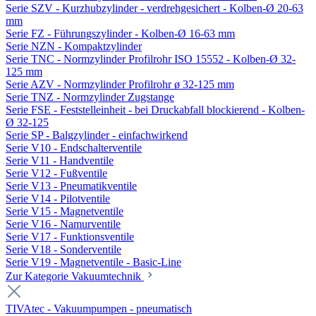
Serie SZV - Kurzhubzylinder - verdrehgesichert - Kolben-Ø 20-63
mm
Serie FZ - Führungszylinder - Kolben-Ø 16-63 mm
Serie NZN - Kompaktzylinder
Serie TNC - Normzylinder Profilrohr ISO 15552 - Kolben-Ø 32-
125 mm
Serie AZV - Normzylinder Profilrohr ø 32-125 mm
Serie TNZ - Normzylinder Zugstange
Serie FSE - Feststelleinheit - bei Druckabfall blockierend - Kolben-
Ø 32-125
Serie SP - Balgzylinder - einfachwirkend
Serie V10 - Endschalterventile
Serie V11 - Handventile
Serie V12 - Fußventile
Serie V13 - Pneumatikventile
Serie V14 - Pilotventile
Serie V15 - Magnetventile
Serie V16 - Namurventile
Serie V17 - Funktionsventile
Serie V18 - Sonderventile
Serie V19 - Magnetventile - Basic-Line
Zur Kategorie Vakuumtechnik
TIVAtec - Vakuumpumpen - pneumatisch