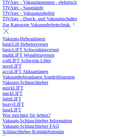
TIVAtec - Vakuumpumpen - elektrisch
TIVAtec - Saugnäpfe
TIVAtec - Vakuumzubehör
TIVAtec - Druck- und Vakuumschalter
Zur Kategorie Vakuumhebetechnik
Vakuum-Hebeanlagen
basicLift Hebetraversen
basicLIFT Schwenktraversen
multiLIFT Wendetraversen
coilLIFT Schwenk-Lifter
poroLIFT
accuLIFT Akkuanlagen
Vakuumhebeanlagen Sonderlösungen
Vakuum-Schlauchheber
quickLIFT
stackLIFT
lightLIFT
heavyLIFT
baseLIFT
Was möchten Sie heben?
Vakuum-Schlauchheber Information
Vakuum-Schlauchheber FAQ
Schlauchheber-Kontaktformular