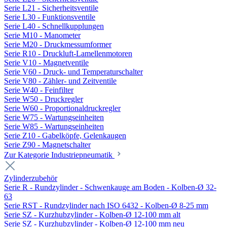
Serie L21 - Sicherheitsventile
Serie L30 - Funktionsventile
Serie L40 - Schnellkupplungen
Serie M10 - Manometer
Serie M20 - Druckmessumformer
Serie R10 - Druckluft-Lamellenmotoren
Serie V10 - Magnetventile
Serie V60 - Druck- und Temperaturschalter
Serie V80 - Zähler- und Zeitventile
Serie W40 - Feinfilter
Serie W50 - Druckregler
Serie W60 - Proportionaldruckregler
Serie W75 - Wartungseinheiten
Serie W85 - Wartungseinheiten
Serie Z10 - Gabelköpfe, Gelenkaugen
Serie Z90 - Magnetschalter
Zur Kategorie Industriepneumatik
Zylinderzubehör
Serie R - Rundzylinder - Schwenkauge am Boden - Kolben-Ø 32-
63
Serie RST - Rundzylinder nach ISO 6432 - Kolben-Ø 8-25 mm
Serie SZ - Kurzhubzylinder - Kolben-Ø 12-100 mm alt
Serie SZ - Kurzhubzylinder - Kolben-Ø 12-100 mm neu