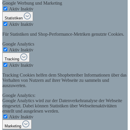
Google Werbung und Marketing
Aktiv
Inaktiv
Statistiken
Aktiv
Inaktiv
Für Statistiken und Shop-Performance-Metriken genutzte Cookies.
Google Analytics
Aktiv
Inaktiv
Tracking
Aktiv
Inaktiv
Tracking Cookies helfen dem Shopbetreiber Informationen über das
Verhalten von Nutzern auf ihrer Webseite zu sammeln und
auszuwerten.
Google Analytics:
Google Analytics wird zur der Datenverkehranalyse der Webseite
eingesetzt. Dabei können Statistiken über Webseitenaktivitäten
erstellt und ausgelesen werden.
Aktiv
Inaktiv
Marketing