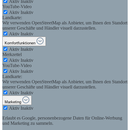
Aktiv
Inaktiv
YouTube-Video
Aktiv
Inaktiv
Landkarte:
Wir verwenden OpenStreetMap als Anbieter, um Ihnen den Standort
unserer Geschäfte und Händler visuell darzustellen.
Aktiv
Inaktiv
Komfortfunktionen
Aktiv
Inaktiv
Merkzettel
Aktiv
Inaktiv
YouTube-Video
Aktiv
Inaktiv
Landkarte:
Wir verwenden OpenStreetMap als Anbieter, um Ihnen den Standort
unserer Geschäfte und Händler visuell darzustellen.
Aktiv
Inaktiv
Marketing
Aktiv
Inaktiv
Erlaubt es Google, personenbezogene Daten für Online-Werbung
und Marketing zu sammeln.