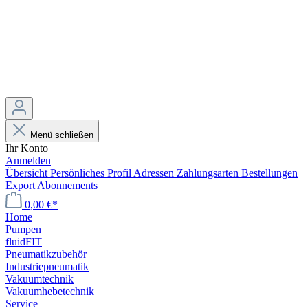
Menü schließen
Ihr Konto
Anmelden
Übersicht
Persönliches Profil
Adressen
Zahlungsarten
Bestellungen
Export
Abonnements
0,00 €*
Home
Pumpen
fluidFIT
Pneumatikzubehör
Industriepneumatik
Vakuumtechnik
Vakuumhebetechnik
Service