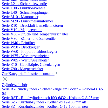
Serie L21 - Sicherheitsventile
Serie L30 - Funktionsventile
Serie L40 - Schnellkupplungen
Serie M10 - Manometer
Serie M20 - Druckmessumformer
Serie R10 - Druckluft-Lamellenmotoren
Serie V10 - Magnetventile
Serie V60 - Druck- und Temperaturschalter
Serie V80 - Zähler- und Zeitventile
Serie W40 - Feinfilter
Serie W50 - Druckregler
Serie W60 - Proportionaldruckregler
Serie W75 - Wartungseinheiten
Serie W85 - Wartungseinheiten
Serie Z10 - Gabelköpfe, Gelenkaugen
Serie Z90 - Magnetschalter
Zur Kategorie Industriepneumatik
Zylinderzubehör
Serie R - Rundzylinder - Schwenkauge am Boden - Kolben-Ø 32-
63
Serie RST - Rundzylinder nach ISO 6432 - Kolben-Ø 8-25 mm
Serie SZ - Kurzhubzylinder - Kolben-Ø 12-100 mm alt
Serie SZ - Kurzhubzylinder - Kolben-Ø 12-100 mm neu