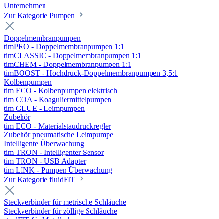
Unternehmen
Zur Kategorie Pumpen
Doppelmembranpumpen
timPRO - Doppelmembranpumpen 1:1
timCLASSIC - Doppelmembranpumpen 1:1
timCHEM - Doppelmembranpumpen 1:1
timBOOST - Hochdruck-Doppelmembranpumpen 3,5:1
Kolbenpumpen
tim ECO - Kolbenpumpen elektrisch
tim COA - Koaguliermittelpumpen
tim GLUE - Leimpumpen
Zubehör
tim ECO - Materialstaudruckregler
Zubehör pneumatische Leimpumpe
Intelligente Überwachung
tim TRON - Intelligenter Sensor
tim TRON - USB Adapter
tim LINK - Pumpen Überwachung
Zur Kategorie fluidFIT
Steckverbinder für metrische Schläuche
Steckverbinder für zöllige Schläuche