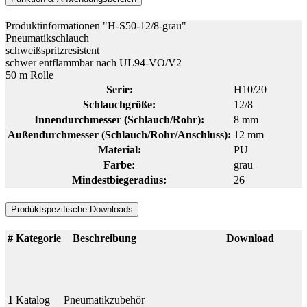
Produktinformationen "H-S50-12/8-grau"
Pneumatikschlauch
schweißspritzresistent
schwer entflammbar nach UL94-VO/V2
50 m Rolle
Serie:
H10/20
Schlauchgröße:
12/8
Innendurchmesser (Schlauch/Rohr):
8 mm
Außendurchmesser (Schlauch/Rohr/Anschluss):
12 mm
Material:
PU
Farbe:
grau
Mindestbiegeradius:
26
Produktspezifische Downloads
#
Kategorie
Beschreibung
Download
1
Katalog
Pneumatikzubehör