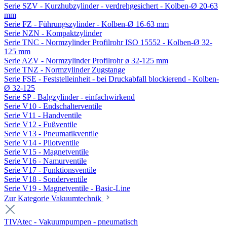
Serie SZV - Kurzhubzylinder - verdrehgesichert - Kolben-Ø 20-63
mm
Serie FZ - Führungszylinder - Kolben-Ø 16-63 mm
Serie NZN - Kompaktzylinder
Serie TNC - Normzylinder Profilrohr ISO 15552 - Kolben-Ø 32-
125 mm
Serie AZV - Normzylinder Profilrohr ø 32-125 mm
Serie TNZ - Normzylinder Zugstange
Serie FSE - Feststelleinheit - bei Druckabfall blockierend - Kolben-
Ø 32-125
Serie SP - Balgzylinder - einfachwirkend
Serie V10 - Endschalterventile
Serie V11 - Handventile
Serie V12 - Fußventile
Serie V13 - Pneumatikventile
Serie V14 - Pilotventile
Serie V15 - Magnetventile
Serie V16 - Namurventile
Serie V17 - Funktionsventile
Serie V18 - Sonderventile
Serie V19 - Magnetventile - Basic-Line
Zur Kategorie Vakuumtechnik
TIVAtec - Vakuumpumpen - pneumatisch