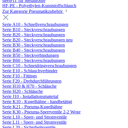
steelFIT für Metallrohre
HF-PE - Polyethylen-Kunststoffschlauch
Zur Kategorie Pneumatikzubehör
Serie A10 - Schnellverschraubungen
Serie B10 - Steckverschraubungen
Serie B20 - Steckverschraubungen
Serie B20 - Steckverschraubungen neu
Serie B30 - Steckverschraubungen
Serie B40 - Steckverschraubungen
Serie B50 - Steckverbindungen
Serie B60 - Steckverschraubungen
Serie C10 - Schneidringverschraubungen
Serie E10 - Schlauchverbinder
Serie F10 - Fittings
Serie F20 - Drehdurchführungen
Serie H10 & H70 - Schläuche
Serie H20 - Schläuche
Serie J10 - Installationsmaterial
Serie K10 - Kugelhähne - handbetätigt
Serie K21 - Pneuma-Kugelhähne
Serie K30 - Pneuma-Sperrventile 2-2 Wege
Serie L10 - Sperr- und Stromventile
Serie L11 - Sperr- und Stromventile
Serie L20 - Sicherheitsventile