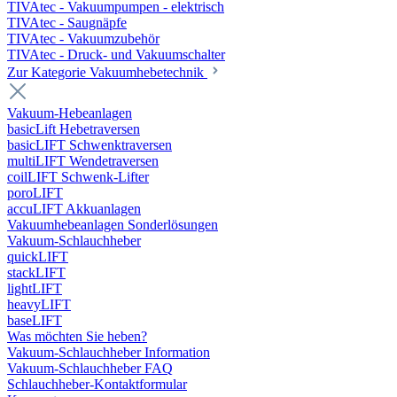
TIVAtec - Vakuumpumpen - elektrisch
TIVAtec - Saugnäpfe
TIVAtec - Vakuumzubehör
TIVAtec - Druck- und Vakuumschalter
Zur Kategorie Vakuumhebetechnik
Vakuum-Hebeanlagen
basicLift Hebetraversen
basicLIFT Schwenktraversen
multiLIFT Wendetraversen
coilLIFT Schwenk-Lifter
poroLIFT
accuLIFT Akkuanlagen
Vakuumhebeanlagen Sonderlösungen
Vakuum-Schlauchheber
quickLIFT
stackLIFT
lightLIFT
heavyLIFT
baseLIFT
Was möchten Sie heben?
Vakuum-Schlauchheber Information
Vakuum-Schlauchheber FAQ
Schlauchheber-Kontaktformular