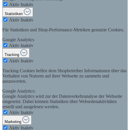
Aktiv
Inaktiv
Statistiken
Aktiv
Inaktiv
Für Statistiken und Shop-Performance-Metriken genutzte Cookies.
Google Analytics
Aktiv
Inaktiv
Tracking
Aktiv
Inaktiv
Tracking Cookies helfen dem Shopbetreiber Informationen über das
Verhalten von Nutzern auf ihrer Webseite zu sammeln und
auszuwerten.
Google Analytics:
Google Analytics wird zur der Datenverkehranalyse der Webseite
eingesetzt. Dabei können Statistiken über Webseitenaktivitäten
erstellt und ausgelesen werden.
Aktiv
Inaktiv
Marketing
Aktiv
Inaktiv