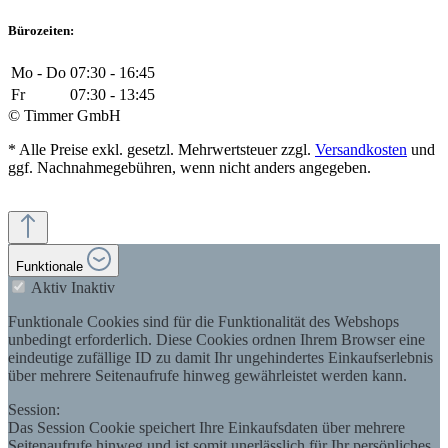
Bürozeiten:
Mo - Do
07:30 - 16:45
Fr
07:30 - 13:45
© Timmer GmbH
* Alle Preise exkl. gesetzl. Mehrwertsteuer zzgl.
Versandkosten
und
ggf. Nachnahmegebühren, wenn nicht anders angegeben.
Funktionale
Aktiv
Inaktiv
Funktionale Cookies sind für die Funktionalität des Webshops
unbedingt erforderlich. Diese Cookies ordnen Ihrem Browser eine
eindeutige zufällige ID zu damit Ihr ungehindertes Einkaufserlebnis
über mehrere Seitenaufrufe hinweg gewährleistet werden kann.
Session:
Das Session Cookie speichert Ihre Einkaufsdaten über mehrere
Seitenaufrufe hinweg und ist somit unerlässlich für Ihr persönliches