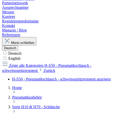
Partnernetzwerk
Ansprechpartner
Messen
Karriere
Registrierungsformular
Kontakt
Magazin / Blog
Referenzen
Menü schließen
Deutsch
Deutsch
English
Zeige alle Kategorien
H-S50 - Pneumatikschlauch -
schweissspritzresistent
Zurück
H-S50 - Pneumatikschlauch - schweissspritzresistent anzeigen
Home
Pneumatikzubehör
Serie H10 & H70 - Schläuche