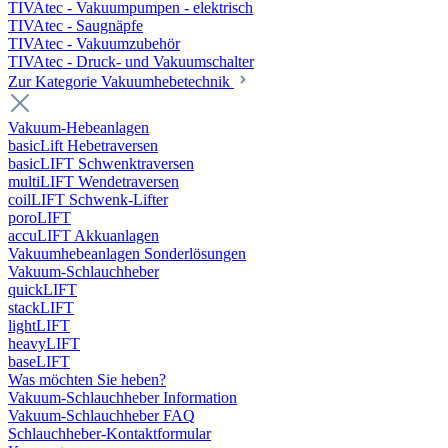
TIVAtec - Vakuumpumpen - elektrisch
TIVAtec - Saugnäpfe
TIVAtec - Vakuumzubehör
TIVAtec - Druck- und Vakuumschalter
Zur Kategorie Vakuumhebetechnik
Vakuum-Hebeanlagen
basicLift Hebetraversen
basicLIFT Schwenktraversen
multiLIFT Wendetraversen
coilLIFT Schwenk-Lifter
poroLIFT
accuLIFT Akkuanlagen
Vakuumhebeanlagen Sonderlösungen
Vakuum-Schlauchheber
quickLIFT
stackLIFT
lightLIFT
heavyLIFT
baseLIFT
Was möchten Sie heben?
Vakuum-Schlauchheber Information
Vakuum-Schlauchheber FAQ
Schlauchheber-Kontaktformular