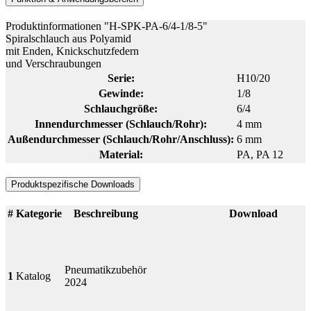
Produktinformationen "H-SPK-PA-6/4-1/8-5"
Spiralschlauch aus Polyamid
mit Enden, Knickschutzfedern
und Verschraubungen
Serie:
H10/20
Gewinde:
1/8
Schlauchgröße:
6/4
Innendurchmesser (Schlauch/Rohr):
4 mm
Außendurchmesser (Schlauch/Rohr/Anschluss):
6 mm
Material:
PA
, PA 12
Produktspezifische Downloads
#
Kategorie
Beschreibung
Download
Pneumatikzubehör
1
Katalog
2024