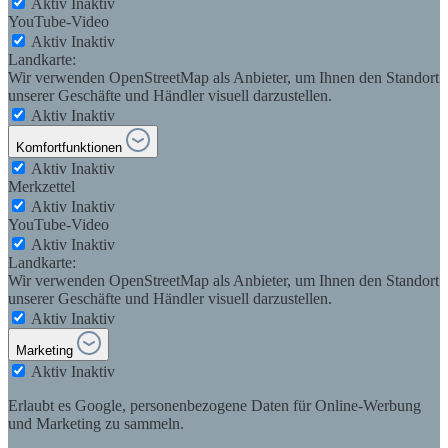
Aktiv
Inaktiv
YouTube-Video
Aktiv
Inaktiv
Landkarte:
Wir verwenden OpenStreetMap als Anbieter, um Ihnen den Standort
unserer Geschäfte und Händler visuell darzustellen.
Aktiv
Inaktiv
Komfortfunktionen
Aktiv
Inaktiv
Merkzettel
Aktiv
Inaktiv
YouTube-Video
Aktiv
Inaktiv
Landkarte:
Wir verwenden OpenStreetMap als Anbieter, um Ihnen den Standort
unserer Geschäfte und Händler visuell darzustellen.
Aktiv
Inaktiv
Marketing
Aktiv
Inaktiv
Erlaubt es Google, personenbezogene Daten für Online-Werbung
und Marketing zu sammeln.