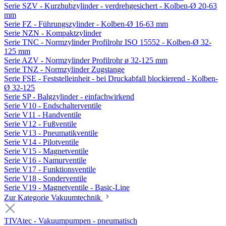
Serie SZV - Kurzhubzylinder - verdrehgesichert - Kolben-Ø 20-63
mm
Serie FZ - Führungszylinder - Kolben-Ø 16-63 mm
Serie NZN - Kompaktzylinder
Serie TNC - Normzylinder Profilrohr ISO 15552 - Kolben-Ø 32-
125 mm
Serie AZV - Normzylinder Profilrohr ø 32-125 mm
Serie TNZ - Normzylinder Zugstange
Serie FSE - Feststelleinheit - bei Druckabfall blockierend - Kolben-
Ø 32-125
Serie SP - Balgzylinder - einfachwirkend
Serie V10 - Endschalterventile
Serie V11 - Handventile
Serie V12 - Fußventile
Serie V13 - Pneumatikventile
Serie V14 - Pilotventile
Serie V15 - Magnetventile
Serie V16 - Namurventile
Serie V17 - Funktionsventile
Serie V18 - Sonderventile
Serie V19 - Magnetventile - Basic-Line
Zur Kategorie Vakuumtechnik
TIVAtec - Vakuumpumpen - pneumatisch