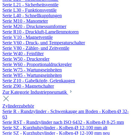
Serie L21 - Sicherheitsventile
Serie L30 - Funktionsventile
Serie L40 - Schnellkupplungen
Serie M10 - Manometer
Serie M20 - Druckmessumformer
Serie R10 - Druckluft-Lamellenmotoren
Serie V10 - Magnetventile
Serie V60 - Druck- und Temperaturschalter
Serie V80 - Zähler- und Zeitventile
Serie W40 - Feinfilter
Serie W50 - Druckregler
Serie W60 - Proportionaldruckregler
Serie W75 - Wartungseinheiten
Serie W85 - Wartungseinheiten
Serie Z10 - Gabelköpfe, Gelenkaugen
Serie Z90 - Magnetschalter
Zur Kategorie Industriepneumatik
Zylinderzubehör
Serie R - Rundzylinder - Schwenkauge am Boden - Kolben-Ø 32-
63
Serie RST - Rundzylinder nach ISO 6432 - Kolben-Ø 8-25 mm
Serie SZ - Kurzhubzylinder - Kolben-Ø 12-100 mm alt
Serie SZ - Kurzhubzylinder - Kolben-Ø 12-100 mm neu