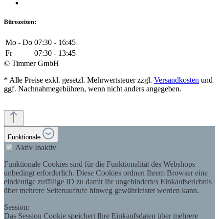
Bürozeiten:
Mo - Do
07:30 - 16:45
Fr
07:30 - 13:45
© Timmer GmbH
* Alle Preise exkl. gesetzl. Mehrwertsteuer zzgl.
Versandkosten
und
ggf. Nachnahmegebühren, wenn nicht anders angegeben.
Funktionale
Aktiv
Inaktiv
Funktionale Cookies sind für die Funktionalität des Webshops
unbedingt erforderlich. Diese Cookies ordnen Ihrem Browser eine
eindeutige zufällige ID zu damit Ihr ungehindertes Einkaufserlebnis
über mehrere Seitenaufrufe hinweg gewährleistet werden kann.
Session:
Das Session Cookie speichert Ihre Einkaufsdaten über mehrere