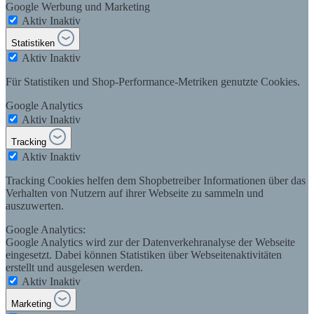
Google Werbung und Marketing
Aktiv
Inaktiv
Statistiken
Aktiv
Inaktiv
Für Statistiken und Shop-Performance-Metriken genutzte Cookies.
Google Analytics
Aktiv
Inaktiv
Tracking
Aktiv
Inaktiv
Tracking Cookies helfen dem Shopbetreiber Informationen über das
Verhalten von Nutzern auf ihrer Webseite zu sammeln und
auszuwerten.
Google Analytics:
Google Analytics wird zur der Datenverkehranalyse der Webseite
eingesetzt. Dabei können Statistiken über Webseitenaktivitäten
erstellt und ausgelesen werden.
Aktiv
Inaktiv
Marketing