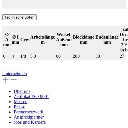
Technische Daten
zul
Ø
Wickel-
Dru
Ø I
Arbeitslänge
Blocklänge
Endenlänge
A
Gew
Außend
be
mm
m
mm
mm
mm
mm
20
in b
6
4
1/8
5,0
60
280
80
27
Unternehmen
Über uns
Zertifikat ISO 9001
Messen
Presse
Partnernetzwerk
Ansprechpartner
Jobs und Karriere