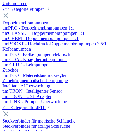
Unternehmen
Zur Kategorie Pumpen
Doppelmembranpumpen
timPRO - Doppelmembranpumpen 1:1
timCLASSIC - Doppelmembranpumpen 1:1
timCHEM - Doppelmembranpumpen 1:1
timBOOST - Hochdruck-Doppelmembranpumpen 3,5:1
Kolbenpumpen
tim ECO - Kolbenpumpen elektrisch
tim COA - Koaguliermittelpumpen
tim GLUE - Leimpumpen
Zubehör
tim ECO - Materialstaudruckregler
Zubehör pneumatische Leimpumpe
Intelligente Überwachung
tim TRON - Intelligenter Sensor
tim TRON - USB Adapter
tim LINK - Pumpen Überwachung
Zur Kategorie fluidFIT
Steckverbinder für metrische Schläuche
Steckverbinder für zöllige Schläuche