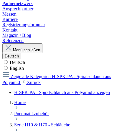
Partnernetzwerk
Ansprechpartner
Messen
Karriere
Registrierungsformular
Kontakt
Magazin / Blog
Referenzen
Menü schließen
Deutsch
Deutsch
English
Zeige alle Kategorien
H-SPK-PA - Spiralschlauch aus
Polyamid
Zurück
H-SPK-PA - Spiralschlauch aus Polyamid anzeigen
Home
Pneumatikzubehör
Serie H10 & H70 - Schläuche