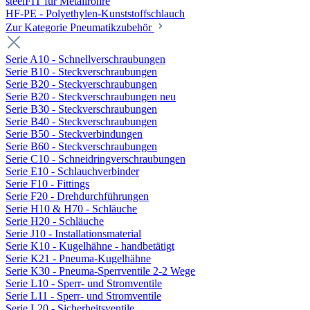
steelFIT für Metallrohre
HF-PE - Polyethylen-Kunststoffschlauch
Zur Kategorie Pneumatikzubehör
Serie A10 - Schnellverschraubungen
Serie B10 - Steckverschraubungen
Serie B20 - Steckverschraubungen
Serie B20 - Steckverschraubungen neu
Serie B30 - Steckverschraubungen
Serie B40 - Steckverschraubungen
Serie B50 - Steckverbindungen
Serie B60 - Steckverschraubungen
Serie C10 - Schneidringverschraubungen
Serie E10 - Schlauchverbinder
Serie F10 - Fittings
Serie F20 - Drehdurchführungen
Serie H10 & H70 - Schläuche
Serie H20 - Schläuche
Serie J10 - Installationsmaterial
Serie K10 - Kugelhähne - handbetätigt
Serie K21 - Pneuma-Kugelhähne
Serie K30 - Pneuma-Sperrventile 2-2 Wege
Serie L10 - Sperr- und Stromventile
Serie L11 - Sperr- und Stromventile
Serie L20 - Sicherheitsventile