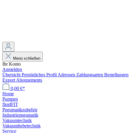
Menü schließen
Ihr Konto
Anmelden
Übersicht
Persönliches Profil
Adressen
Zahlungsarten
Bestellungen
Export
Abonnements
0,00 €*
Home
Pumpen
fluidFIT
Pneumatikzubehör
Industriepneumatik
Vakuumtechnik
Vakuumhebetechnik
Service