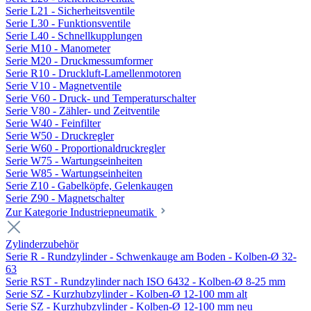
Serie L21 - Sicherheitsventile
Serie L30 - Funktionsventile
Serie L40 - Schnellkupplungen
Serie M10 - Manometer
Serie M20 - Druckmessumformer
Serie R10 - Druckluft-Lamellenmotoren
Serie V10 - Magnetventile
Serie V60 - Druck- und Temperaturschalter
Serie V80 - Zähler- und Zeitventile
Serie W40 - Feinfilter
Serie W50 - Druckregler
Serie W60 - Proportionaldruckregler
Serie W75 - Wartungseinheiten
Serie W85 - Wartungseinheiten
Serie Z10 - Gabelköpfe, Gelenkaugen
Serie Z90 - Magnetschalter
Zur Kategorie Industriepneumatik
Zylinderzubehör
Serie R - Rundzylinder - Schwenkauge am Boden - Kolben-Ø 32-
63
Serie RST - Rundzylinder nach ISO 6432 - Kolben-Ø 8-25 mm
Serie SZ - Kurzhubzylinder - Kolben-Ø 12-100 mm alt
Serie SZ - Kurzhubzylinder - Kolben-Ø 12-100 mm neu