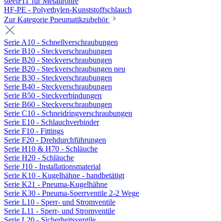
steelFIT für Metallrohre
HF-PE - Polyethylen-Kunststoffschlauch
Zur Kategorie Pneumatikzubehör
Serie A10 - Schnellverschraubungen
Serie B10 - Steckverschraubungen
Serie B20 - Steckverschraubungen
Serie B20 - Steckverschraubungen neu
Serie B30 - Steckverschraubungen
Serie B40 - Steckverschraubungen
Serie B50 - Steckverbindungen
Serie B60 - Steckverschraubungen
Serie C10 - Schneidringverschraubungen
Serie E10 - Schlauchverbinder
Serie F10 - Fittings
Serie F20 - Drehdurchführungen
Serie H10 & H70 - Schläuche
Serie H20 - Schläuche
Serie J10 - Installationsmaterial
Serie K10 - Kugelhähne - handbetätigt
Serie K21 - Pneuma-Kugelhähne
Serie K30 - Pneuma-Sperrventile 2-2 Wege
Serie L10 - Sperr- und Stromventile
Serie L11 - Sperr- und Stromventile
Serie L20 - Sicherheitsventile