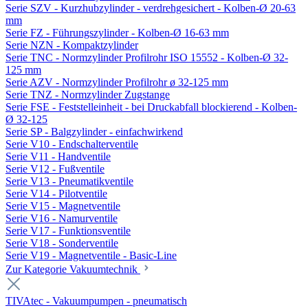
Serie SZV - Kurzhubzylinder - verdrehgesichert - Kolben-Ø 20-63
mm
Serie FZ - Führungszylinder - Kolben-Ø 16-63 mm
Serie NZN - Kompaktzylinder
Serie TNC - Normzylinder Profilrohr ISO 15552 - Kolben-Ø 32-
125 mm
Serie AZV - Normzylinder Profilrohr ø 32-125 mm
Serie TNZ - Normzylinder Zugstange
Serie FSE - Feststelleinheit - bei Druckabfall blockierend - Kolben-
Ø 32-125
Serie SP - Balgzylinder - einfachwirkend
Serie V10 - Endschalterventile
Serie V11 - Handventile
Serie V12 - Fußventile
Serie V13 - Pneumatikventile
Serie V14 - Pilotventile
Serie V15 - Magnetventile
Serie V16 - Namurventile
Serie V17 - Funktionsventile
Serie V18 - Sonderventile
Serie V19 - Magnetventile - Basic-Line
Zur Kategorie Vakuumtechnik
TIVAtec - Vakuumpumpen - pneumatisch