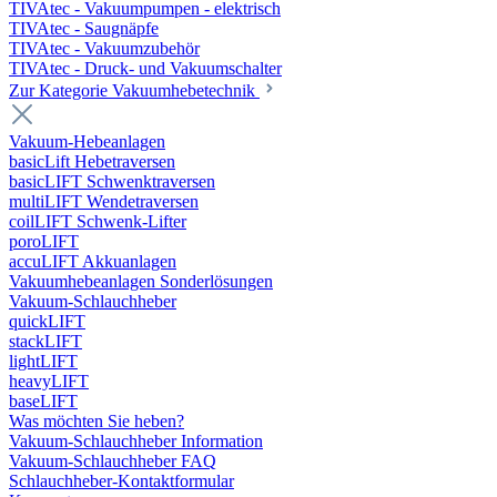
TIVAtec - Vakuumpumpen - elektrisch
TIVAtec - Saugnäpfe
TIVAtec - Vakuumzubehör
TIVAtec - Druck- und Vakuumschalter
Zur Kategorie Vakuumhebetechnik
Vakuum-Hebeanlagen
basicLift Hebetraversen
basicLIFT Schwenktraversen
multiLIFT Wendetraversen
coilLIFT Schwenk-Lifter
poroLIFT
accuLIFT Akkuanlagen
Vakuumhebeanlagen Sonderlösungen
Vakuum-Schlauchheber
quickLIFT
stackLIFT
lightLIFT
heavyLIFT
baseLIFT
Was möchten Sie heben?
Vakuum-Schlauchheber Information
Vakuum-Schlauchheber FAQ
Schlauchheber-Kontaktformular