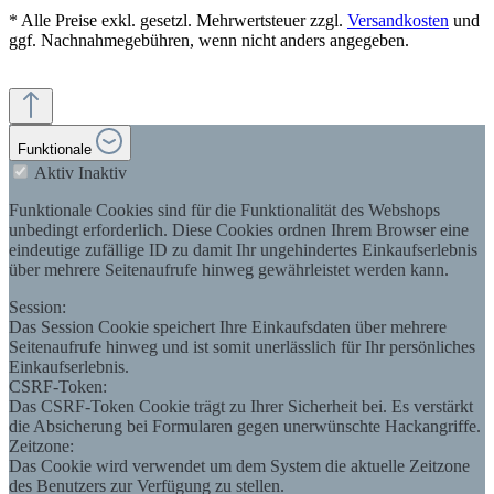
* Alle Preise exkl. gesetzl. Mehrwertsteuer zzgl.
Versandkosten
und
ggf. Nachnahmegebühren, wenn nicht anders angegeben.
Funktionale
Aktiv
Inaktiv
Funktionale Cookies sind für die Funktionalität des Webshops
unbedingt erforderlich. Diese Cookies ordnen Ihrem Browser eine
eindeutige zufällige ID zu damit Ihr ungehindertes Einkaufserlebnis
über mehrere Seitenaufrufe hinweg gewährleistet werden kann.
Session:
Das Session Cookie speichert Ihre Einkaufsdaten über mehrere
Seitenaufrufe hinweg und ist somit unerlässlich für Ihr persönliches
Einkaufserlebnis.
CSRF-Token:
Das CSRF-Token Cookie trägt zu Ihrer Sicherheit bei. Es verstärkt
die Absicherung bei Formularen gegen unerwünschte Hackangriffe.
Zeitzone:
Das Cookie wird verwendet um dem System die aktuelle Zeitzone
des Benutzers zur Verfügung zu stellen.