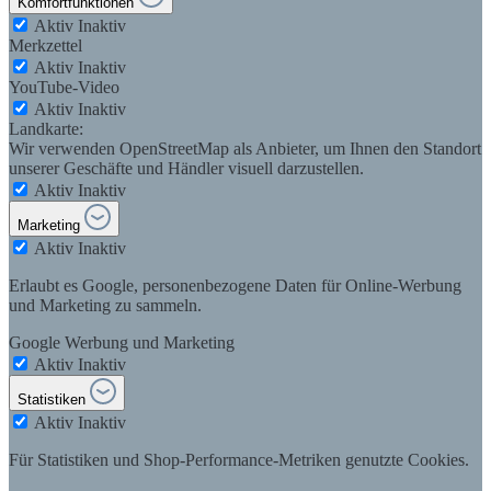
Komfortfunktionen
Aktiv
Inaktiv
Merkzettel
Aktiv
Inaktiv
YouTube-Video
Aktiv
Inaktiv
Landkarte:
Wir verwenden OpenStreetMap als Anbieter, um Ihnen den Standort
unserer Geschäfte und Händler visuell darzustellen.
Aktiv
Inaktiv
Marketing
Aktiv
Inaktiv
Erlaubt es Google, personenbezogene Daten für Online-Werbung
und Marketing zu sammeln.
Google Werbung und Marketing
Aktiv
Inaktiv
Statistiken
Aktiv
Inaktiv
Für Statistiken und Shop-Performance-Metriken genutzte Cookies.