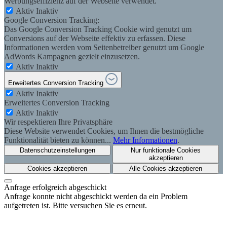
Werbungseffizienz auf der Webseite verwendet.
Aktiv
Inaktiv
Google Conversion Tracking:
Das Google Conversion Tracking Cookie wird genutzt um
Conversions auf der Webseite effektiv zu erfassen. Diese
Informationen werden vom Seitenbetreiber genutzt um Google
AdWords Kampagnen gezielt einzusetzen.
Aktiv
Inaktiv
Erweitertes Conversion Tracking
Aktiv
Inaktiv
Erweitertes Conversion Tracking
Aktiv
Inaktiv
Wir respektieren Ihre Privatsphäre
Diese Website verwendet Cookies, um Ihnen die bestmögliche
Funktionalität bieten zu können...
Mehr Informationen
.
Datenschutzeinstellungen
Nur funktionale Cookies
akzeptieren
Cookies akzeptieren
Alle Cookies akzeptieren
Anfrage erfolgreich abgeschickt
Anfrage konnte nicht abgeschickt werden da ein Problem
aufgetreten ist. Bitte versuchen Sie es erneut.