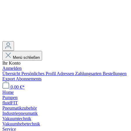
Menü schließen
Ihr Konto
Anmelden
Übersicht
Persönliches Profil
Adressen
Zahlungsarten
Bestellungen
Export
Abonnements
0,00 €*
Home
Pumpen
fluidFIT
Pneumatikzubehör
Industriepneumatik
Vakuumtechnik
Vakuumhebetechnik
Service