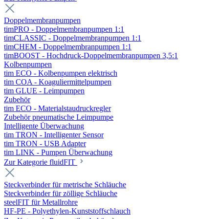
Doppelmembranpumpen
timPRO - Doppelmembranpumpen 1:1
timCLASSIC - Doppelmembranpumpen 1:1
timCHEM - Doppelmembranpumpen 1:1
timBOOST - Hochdruck-Doppelmembranpumpen 3,5:1
Kolbenpumpen
tim ECO - Kolbenpumpen elektrisch
tim COA - Koaguliermittelpumpen
tim GLUE - Leimpumpen
Zubehör
tim ECO - Materialstaudruckregler
Zubehör pneumatische Leimpumpe
Intelligente Überwachung
tim TRON - Intelligenter Sensor
tim TRON - USB Adapter
tim LINK - Pumpen Überwachung
Zur Kategorie fluidFIT
Steckverbinder für metrische Schläuche
Steckverbinder für zöllige Schläuche
steelFIT für Metallrohre
HF-PE - Polyethylen-Kunststoffschlauch