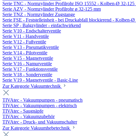
Serie TNC - Normzylinder Profilrohr ISO 15552 - Kolben-Ø 32-12
Serie AZV - Normzylinder Profilrohr ø 32-125 mm
Serie TNZ - Normzylinder Zugstange
Serie FSE - Feststelleinheit - bei Druckabfall blockierend - Kolben-
Serie SP - Balgzylinder - einfachwirkend
Serie V10 - Endschalterventile
Serie V11 - Handventile
Serie V12 - Fußventile
Serie V13 - Pneumatikventile
Serie V14 - Pilotventile
Serie V15 - Magnetventile
Serie V16 - Namurventile
Serie V17 - Funktionsventile
Serie V18 - Sonderventile
Serie V19 - Magnetventile - Basic-Line
Zur Kategorie Vakuumtechnik
TIVAtec - Vakuumpumpen - pneumatisch
TIVAtec - Vakuumpumpen - elektrisch
TIVAtec - Saugnäpfe
TIVAtec - Vakuumzubehör
TIVAtec - Druck- und Vakuumschalter
Zur Kategorie Vakuumhebetechnik