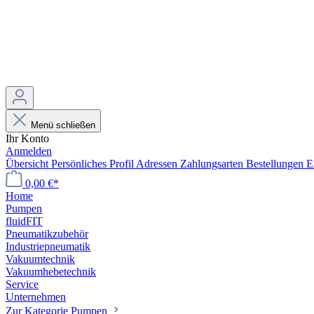
Menü schließen
Ihr Konto
Anmelden
Übersicht
Persönliches Profil
Adressen
Zahlungsarten
Bestellungen
E
0,00 €*
Home
Pumpen
fluidFIT
Pneumatikzubehör
Industriepneumatik
Vakuumtechnik
Vakuumhebetechnik
Service
Unternehmen
Zur Kategorie Pumpen