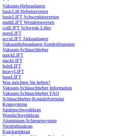
Vakuum-Hebeanlagen
basicLift Hebetraversen
basicLIFT Schwenktraversen
multiLIFT Wendetraversen
coilLIFT Schwenk-Lifter
poroLIFT
accuLIFT Akkuanlagen
Vakuumhebeanlagen Sonderlösungen
Vakuum-Schlauchheber
quickLIFT
stackLIFT
lightLIFT
heavyLIFT
baseLIFT
Was möchten Sie heben?
Vakuum-Schlauchheber Information
Vakuum-Schlauchheber FAQ
Schlauchheber-Kontaktformular
Kransysteme
Säulenschwenkkran
Wandschwenkkran
Aluminium-Schienensystem
Niedrigbaukran
Knickarmkran