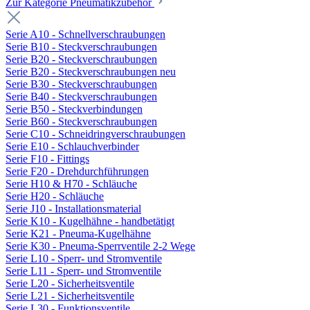
Zur Kategorie Pneumatikzubehör
Serie A10 - Schnellverschraubungen
Serie B10 - Steckverschraubungen
Serie B20 - Steckverschraubungen
Serie B20 - Steckverschraubungen neu
Serie B30 - Steckverschraubungen
Serie B40 - Steckverschraubungen
Serie B50 - Steckverbindungen
Serie B60 - Steckverschraubungen
Serie C10 - Schneidringverschraubungen
Serie E10 - Schlauchverbinder
Serie F10 - Fittings
Serie F20 - Drehdurchführungen
Serie H10 & H70 - Schläuche
Serie H20 - Schläuche
Serie J10 - Installationsmaterial
Serie K10 - Kugelhähne - handbetätigt
Serie K21 - Pneuma-Kugelhähne
Serie K30 - Pneuma-Sperrventile 2-2 Wege
Serie L10 - Sperr- und Stromventile
Serie L11 - Sperr- und Stromventile
Serie L20 - Sicherheitsventile
Serie L21 - Sicherheitsventile
Serie L30 - Funktionsventile