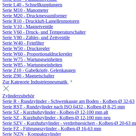
Serie L40 - Schnellkupplungen
Serie M10 - Manometer
Serie M20 - Druckmessumformer
Serie R10 - Druckluft-Lamellenmotoren
Serie V10 - Magnetventile
Serie V60 - Druck- und Temperaturschalter
Serie V80 - Zähler- und Zeitventile
Serie W40 - Feinfilter
Serie W50 - Druckregler
Serie W60 - Proportionaldruckregler
Serie W75 - Wartungseinheiten
Serie W85 - Wartungseinheiten
Serie Z10 - Gabelköpfe, Gelenkaugen
Serie Z90 - Magnetschalter
Zur Kategorie Industriepneumatik
Zylinderzubehör
Serie R - Rundzylinder - Schwenkauge am Boden - Kolben-Ø 32-63
Serie RST - Rundzylinder nach ISO 6432 - Kolben-Ø 8-25 mm
Serie SZ - Kurzhubzylinder - Kolben-Ø 12-100 mm alt
Serie SZ - Kurzhubzylinder - Kolben-Ø 12-100 mm neu
Serie SZV - Kurzhubzylinder - verdrehgesichert - Kolben-Ø 20-63 
Serie FZ - Führungszylinder - Kolben-Ø 16-63 mm
Serie NZN - Kompaktzylinder