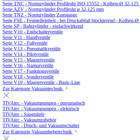
Serie TNC - Normzylinder Profilrohr ISO 15552 - Kolben-Ø 32-12
Serie AZV - Normzylinder Profilrohr ø 32-125 mm
Serie TNZ - Normzylinder Zugstange
Serie FSE - Feststelleinheit - bei Druckabfall blockierend - Kolben-
Serie SP - Balgzylinder - einfachwirkend
Serie V10 - Endschalterventile
Serie V11 - Handventile
Serie V12 - Fußventile
Serie V13 - Pneumatikventile
Serie V14 - Pilotventile
Serie V15 - Magnetventile
Serie V16 - Namurventile
Serie V17 - Funktionsventile
Serie V18 - Sonderventile
Serie V19 - Magnetventile - Basic-Line
Zur Kategorie Vakuumtechnik
TIVAtec - Vakuumpumpen - pneumatisch
TIVAtec - Vakuumpumpen - elektrisch
TIVAtec - Saugnäpfe
TIVAtec - Vakuumzubehör
TIVAtec - Druck- und Vakuumschalter
Zur Kategorie Vakuumhebetechnik