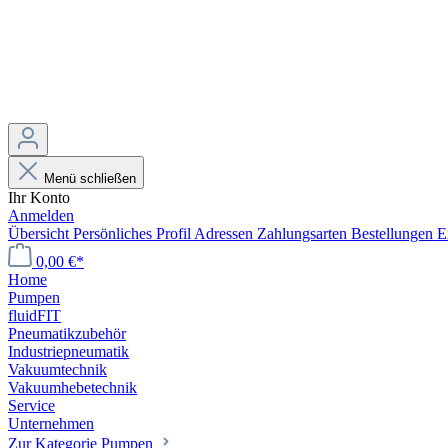
Menü schließen
Ihr Konto
Anmelden
Übersicht
Persönliches Profil
Adressen
Zahlungsarten
Bestellungen
E
0,00 €*
Home
Pumpen
fluidFIT
Pneumatikzubehör
Industriepneumatik
Vakuumtechnik
Vakuumhebetechnik
Service
Unternehmen
Zur Kategorie Pumpen