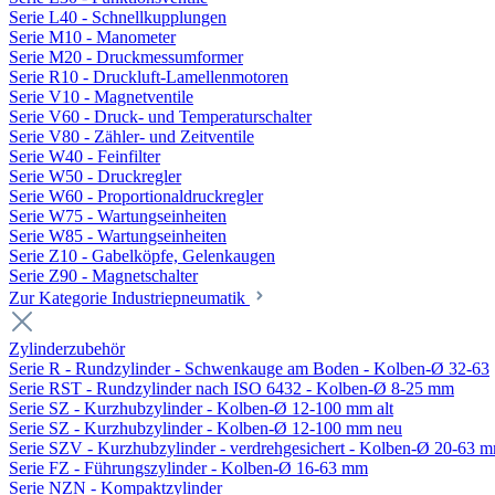
Serie L40 - Schnellkupplungen
Serie M10 - Manometer
Serie M20 - Druckmessumformer
Serie R10 - Druckluft-Lamellenmotoren
Serie V10 - Magnetventile
Serie V60 - Druck- und Temperaturschalter
Serie V80 - Zähler- und Zeitventile
Serie W40 - Feinfilter
Serie W50 - Druckregler
Serie W60 - Proportionaldruckregler
Serie W75 - Wartungseinheiten
Serie W85 - Wartungseinheiten
Serie Z10 - Gabelköpfe, Gelenkaugen
Serie Z90 - Magnetschalter
Zur Kategorie Industriepneumatik
Zylinderzubehör
Serie R - Rundzylinder - Schwenkauge am Boden - Kolben-Ø 32-63
Serie RST - Rundzylinder nach ISO 6432 - Kolben-Ø 8-25 mm
Serie SZ - Kurzhubzylinder - Kolben-Ø 12-100 mm alt
Serie SZ - Kurzhubzylinder - Kolben-Ø 12-100 mm neu
Serie SZV - Kurzhubzylinder - verdrehgesichert - Kolben-Ø 20-63 
Serie FZ - Führungszylinder - Kolben-Ø 16-63 mm
Serie NZN - Kompaktzylinder