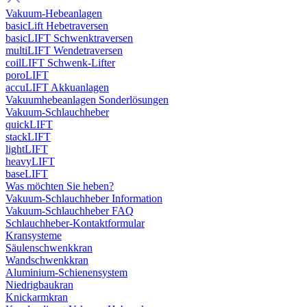
Vakuum-Hebeanlagen
basicLift Hebetraversen
basicLIFT Schwenktraversen
multiLIFT Wendetraversen
coilLIFT Schwenk-Lifter
poroLIFT
accuLIFT Akkuanlagen
Vakuumhebeanlagen Sonderlösungen
Vakuum-Schlauchheber
quickLIFT
stackLIFT
lightLIFT
heavyLIFT
baseLIFT
Was möchten Sie heben?
Vakuum-Schlauchheber Information
Vakuum-Schlauchheber FAQ
Schlauchheber-Kontaktformular
Kransysteme
Säulenschwenkkran
Wandschwenkkran
Aluminium-Schienensystem
Niedrigbaukran
Knickarmkran