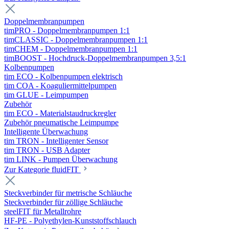
Doppelmembranpumpen
timPRO - Doppelmembranpumpen 1:1
timCLASSIC - Doppelmembranpumpen 1:1
timCHEM - Doppelmembranpumpen 1:1
timBOOST - Hochdruck-Doppelmembranpumpen 3,5:1
Kolbenpumpen
tim ECO - Kolbenpumpen elektrisch
tim COA - Koaguliermittelpumpen
tim GLUE - Leimpumpen
Zubehör
tim ECO - Materialstaudruckregler
Zubehör pneumatische Leimpumpe
Intelligente Überwachung
tim TRON - Intelligenter Sensor
tim TRON - USB Adapter
tim LINK - Pumpen Überwachung
Zur Kategorie fluidFIT
Steckverbinder für metrische Schläuche
Steckverbinder für zöllige Schläuche
steelFIT für Metallrohre
HF-PE - Polyethylen-Kunststoffschlauch