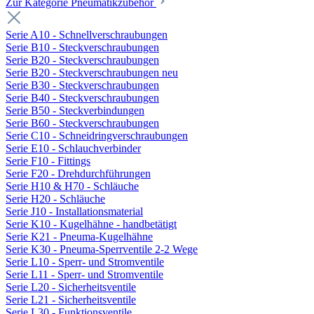
Zur Kategorie Pneumatikzubehör
Serie A10 - Schnellverschraubungen
Serie B10 - Steckverschraubungen
Serie B20 - Steckverschraubungen
Serie B20 - Steckverschraubungen neu
Serie B30 - Steckverschraubungen
Serie B40 - Steckverschraubungen
Serie B50 - Steckverbindungen
Serie B60 - Steckverschraubungen
Serie C10 - Schneidringverschraubungen
Serie E10 - Schlauchverbinder
Serie F10 - Fittings
Serie F20 - Drehdurchführungen
Serie H10 & H70 - Schläuche
Serie H20 - Schläuche
Serie J10 - Installationsmaterial
Serie K10 - Kugelhähne - handbetätigt
Serie K21 - Pneuma-Kugelhähne
Serie K30 - Pneuma-Sperrventile 2-2 Wege
Serie L10 - Sperr- und Stromventile
Serie L11 - Sperr- und Stromventile
Serie L20 - Sicherheitsventile
Serie L21 - Sicherheitsventile
Serie L30 - Funktionsventile