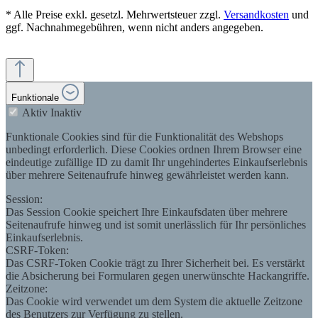
* Alle Preise exkl. gesetzl. Mehrwertsteuer zzgl.
Versandkosten
und
ggf. Nachnahmegebühren, wenn nicht anders angegeben.
Funktionale
Aktiv
Inaktiv
Funktionale Cookies sind für die Funktionalität des Webshops
unbedingt erforderlich. Diese Cookies ordnen Ihrem Browser eine
eindeutige zufällige ID zu damit Ihr ungehindertes Einkaufserlebnis
über mehrere Seitenaufrufe hinweg gewährleistet werden kann.
Session:
Das Session Cookie speichert Ihre Einkaufsdaten über mehrere
Seitenaufrufe hinweg und ist somit unerlässlich für Ihr persönliches
Einkaufserlebnis.
CSRF-Token:
Das CSRF-Token Cookie trägt zu Ihrer Sicherheit bei. Es verstärkt
die Absicherung bei Formularen gegen unerwünschte Hackangriffe.
Zeitzone:
Das Cookie wird verwendet um dem System die aktuelle Zeitzone
des Benutzers zur Verfügung zu stellen.