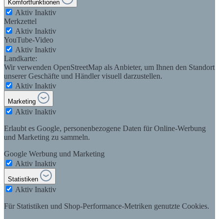
Komfortfunktionen
Aktiv
Inaktiv
Merkzettel
Aktiv
Inaktiv
YouTube-Video
Aktiv
Inaktiv
Landkarte:
Wir verwenden OpenStreetMap als Anbieter, um Ihnen den Standort
unserer Geschäfte und Händler visuell darzustellen.
Aktiv
Inaktiv
Marketing
Aktiv
Inaktiv
Erlaubt es Google, personenbezogene Daten für Online-Werbung
und Marketing zu sammeln.
Google Werbung und Marketing
Aktiv
Inaktiv
Statistiken
Aktiv
Inaktiv
Für Statistiken und Shop-Performance-Metriken genutzte Cookies.