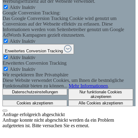
Werbungseffizienz auf der Webseite verwendet.
Aktiv
Inaktiv
Google Conversion Tracking:
Das Google Conversion Tracking Cookie wird genutzt um
Conversions auf der Webseite effektiv zu erfassen. Diese
Informationen werden vom Seitenbetreiber genutzt um Google
AdWords Kampagnen gezielt einzusetzen.
Aktiv
Inaktiv
Erweitertes Conversion Tracking
Aktiv
Inaktiv
Erweitertes Conversion Tracking
Aktiv
Inaktiv
Wir respektieren Ihre Privatsphäre
Diese Website verwendet Cookies, um Ihnen die bestmögliche
Funktionalität bieten zu können...
Mehr Informationen
.
Datenschutzeinstellungen
Nur funktionale Cookies
akzeptieren
Cookies akzeptieren
Alle Cookies akzeptieren
Anfrage erfolgreich abgeschickt
Anfrage konnte nicht abgeschickt werden da ein Problem
aufgetreten ist. Bitte versuchen Sie es erneut.