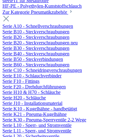
steelFIT für Metallrohre
HF-PE - Polyethylen-Kunststoffschlauch
Zur Kategorie Pneumatikzubehör
Serie A10 - Schnellverschraubungen
Serie B10 - Steckverschraubungen
Serie B20 - Steckverschraubungen
Serie B20 - Steckverschraubungen neu
Serie B30 - Steckverschraubungen
Serie B40 - Steckverschraubungen
Serie B50 - Steckverbindungen
Serie B60 - Steckverschraubungen
Serie C10 - Schneidringverschraubungen
Serie E10 - Schlauchverbinder
Serie F10 - Fittings
Serie F20 - Drehdurchführungen
Serie H10 & H70 - Schläuche
Serie H20 - Schläuche
Serie J10 - Installationsmaterial
Serie K10 - Kugelhähne - handbetätigt
Serie K21 - Pneuma-Kugelhähne
Serie K30 - Pneuma-Sperrventile 2-2 Wege
Serie L10 - Sperr- und Stromventile
Serie L11 - Sperr- und Stromventile
Serie L20 - Sicherheitsventile