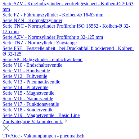
Serie SZV - Kurzhubzylinder - verdrehgesichert - Kolben-Ø 20-63
mm
Serie FZ - Führungszylinder - Kolben-Ø 16-63 mm
Serie NZN - Kompaktzylinder
Serie TNC - Normzylinder Profilrohr ISO 15552 - Kolben-Ø 32-
125 mm
Serie AZV - Normzylinder Profilrohr ø 32-125 mm
Serie TNZ - Normzylinder Zugstange
Serie FSE - Feststelleinheit - bei Druckabfall blockierend - Kolben-
Ø 32-125
Serie SP - Balgzylinder - einfachwirkend
Serie V10 - Endschalterventile
Serie V11 - Handventile
Serie V12 - Fußventile
Serie V13 - Pneumatikventile
Serie V14 - Pilotventile
Serie V15 - Magnetventile
Serie V16 - Namurventile
Serie V17 - Funktionsventile
Serie V18 - Sonderventile
Serie V19 - Magnetventile - Basic-Line
Zur Kategorie Vakuumtechnik
TIVAtec - Vakuumpumpen - pneumatisch