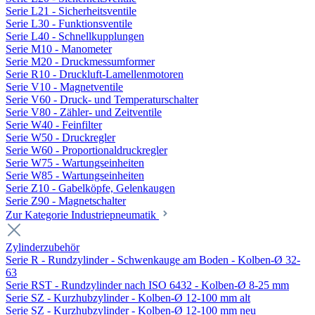
Serie L21 - Sicherheitsventile
Serie L30 - Funktionsventile
Serie L40 - Schnellkupplungen
Serie M10 - Manometer
Serie M20 - Druckmessumformer
Serie R10 - Druckluft-Lamellenmotoren
Serie V10 - Magnetventile
Serie V60 - Druck- und Temperaturschalter
Serie V80 - Zähler- und Zeitventile
Serie W40 - Feinfilter
Serie W50 - Druckregler
Serie W60 - Proportionaldruckregler
Serie W75 - Wartungseinheiten
Serie W85 - Wartungseinheiten
Serie Z10 - Gabelköpfe, Gelenkaugen
Serie Z90 - Magnetschalter
Zur Kategorie Industriepneumatik
Zylinderzubehör
Serie R - Rundzylinder - Schwenkauge am Boden - Kolben-Ø 32-
63
Serie RST - Rundzylinder nach ISO 6432 - Kolben-Ø 8-25 mm
Serie SZ - Kurzhubzylinder - Kolben-Ø 12-100 mm alt
Serie SZ - Kurzhubzylinder - Kolben-Ø 12-100 mm neu