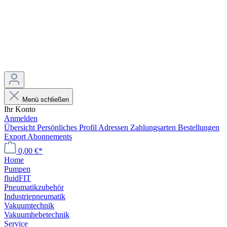
Menü schließen
Ihr Konto
Anmelden
Übersicht
Persönliches Profil
Adressen
Zahlungsarten
Bestellungen
Export
Abonnements
0,00 €*
Home
Pumpen
fluidFIT
Pneumatikzubehör
Industriepneumatik
Vakuumtechnik
Vakuumhebetechnik
Service