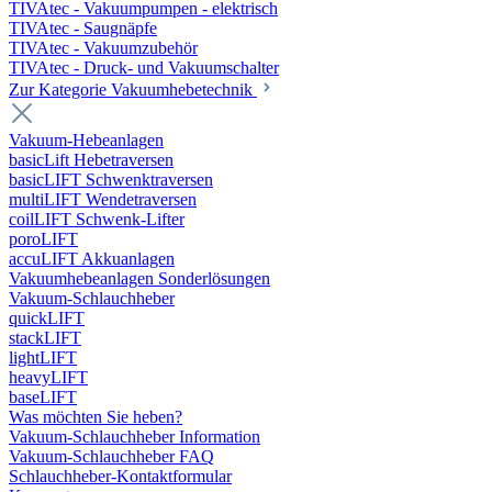
TIVAtec - Vakuumpumpen - elektrisch
TIVAtec - Saugnäpfe
TIVAtec - Vakuumzubehör
TIVAtec - Druck- und Vakuumschalter
Zur Kategorie Vakuumhebetechnik
Vakuum-Hebeanlagen
basicLift Hebetraversen
basicLIFT Schwenktraversen
multiLIFT Wendetraversen
coilLIFT Schwenk-Lifter
poroLIFT
accuLIFT Akkuanlagen
Vakuumhebeanlagen Sonderlösungen
Vakuum-Schlauchheber
quickLIFT
stackLIFT
lightLIFT
heavyLIFT
baseLIFT
Was möchten Sie heben?
Vakuum-Schlauchheber Information
Vakuum-Schlauchheber FAQ
Schlauchheber-Kontaktformular