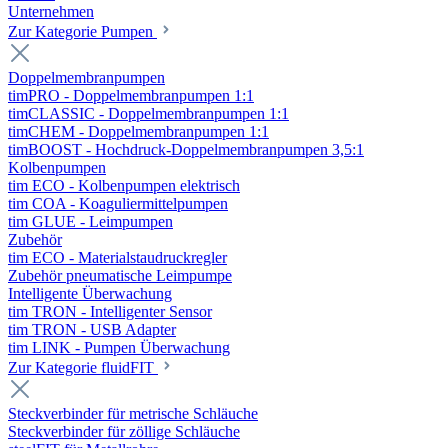
Unternehmen
Zur Kategorie Pumpen
Doppelmembranpumpen
timPRO - Doppelmembranpumpen 1:1
timCLASSIC - Doppelmembranpumpen 1:1
timCHEM - Doppelmembranpumpen 1:1
timBOOST - Hochdruck-Doppelmembranpumpen 3,5:1
Kolbenpumpen
tim ECO - Kolbenpumpen elektrisch
tim COA - Koaguliermittelpumpen
tim GLUE - Leimpumpen
Zubehör
tim ECO - Materialstaudruckregler
Zubehör pneumatische Leimpumpe
Intelligente Überwachung
tim TRON - Intelligenter Sensor
tim TRON - USB Adapter
tim LINK - Pumpen Überwachung
Zur Kategorie fluidFIT
Steckverbinder für metrische Schläuche
Steckverbinder für zöllige Schläuche