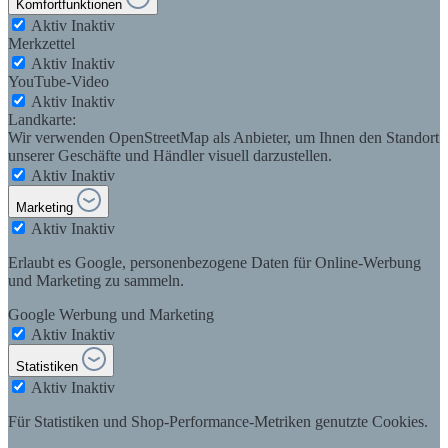
Komfortfunktionen
Aktiv
Inaktiv
Merkzettel
Aktiv
Inaktiv
YouTube-Video
Aktiv
Inaktiv
Landkarte:
Wir verwenden OpenStreetMap als Anbieter, um Ihnen den Standort
unserer Geschäfte und Händler visuell darzustellen.
Aktiv
Inaktiv
Marketing
Aktiv
Inaktiv
Erlaubt es Google, personenbezogene Daten für Online-Werbung
und Marketing zu sammeln.
Google Werbung und Marketing
Aktiv
Inaktiv
Statistiken
Aktiv
Inaktiv
Für Statistiken und Shop-Performance-Metriken genutzte Cookies.