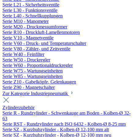
Serie L21 - Sicherheitsventile
Serie L30 - Funktionsventile
Serie L40 - Schnellkupplungen
Serie M10 - Manometer
Serie M20 - Druckmessumformer
Serie R10 - Druckluft-Lamellenmotoren
Serie V10 - Magnetventile
Serie V60 - Druck- und Temperaturschalter
Serie V80 - Zähler- und Zeitventile
Serie W40 - Feinfilter
Serie W50 - Druckregler
Serie W60 - Proportionaldruckregler
Serie W75 - Wartungseinheiten
Serie W85 - Wartungseinheiten
Serie Z10 - Gabelköpfe, Gelenkaugen
Serie Z90 - Magnetschalter
Zur Kategorie Industriepneumatik
Zylinderzubehör
Serie R - Rundzylinder - Schwenkauge am Boden - Kolben-Ø 32-
63
Serie RST - Rundzylinder nach ISO 6432 - Kolben-Ø 8-25 mm
Serie SZ - Kurzhubzylinder - Kolben-Ø 12-100 mm alt
Serie SZ - Kurzhubzylinder - Kolben-Ø 12-100 mm neu