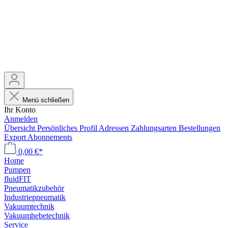
Menü schließen
Ihr Konto
Anmelden
Übersicht
Persönliches Profil
Adressen
Zahlungsarten
Bestellungen
Export
Abonnements
0,00 €*
Home
Pumpen
fluidFIT
Pneumatikzubehör
Industriepneumatik
Vakuumtechnik
Vakuumhebetechnik
Service