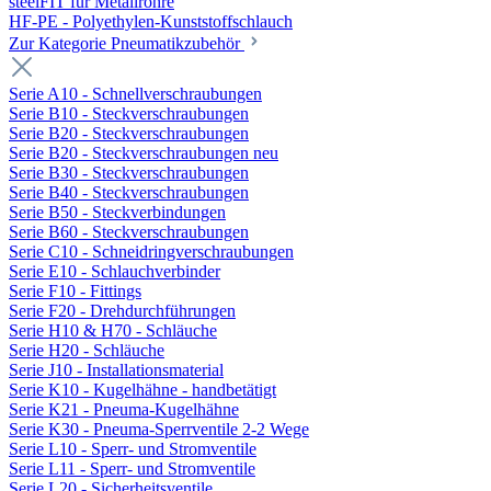
steelFIT für Metallrohre
HF-PE - Polyethylen-Kunststoffschlauch
Zur Kategorie Pneumatikzubehör
Serie A10 - Schnellverschraubungen
Serie B10 - Steckverschraubungen
Serie B20 - Steckverschraubungen
Serie B20 - Steckverschraubungen neu
Serie B30 - Steckverschraubungen
Serie B40 - Steckverschraubungen
Serie B50 - Steckverbindungen
Serie B60 - Steckverschraubungen
Serie C10 - Schneidringverschraubungen
Serie E10 - Schlauchverbinder
Serie F10 - Fittings
Serie F20 - Drehdurchführungen
Serie H10 & H70 - Schläuche
Serie H20 - Schläuche
Serie J10 - Installationsmaterial
Serie K10 - Kugelhähne - handbetätigt
Serie K21 - Pneuma-Kugelhähne
Serie K30 - Pneuma-Sperrventile 2-2 Wege
Serie L10 - Sperr- und Stromventile
Serie L11 - Sperr- und Stromventile
Serie L20 - Sicherheitsventile