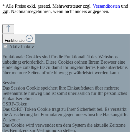
* Alle Preise exkl. gesetzl. Mehrwertsteuer zzgl.
Versandkosten
und
ggf. Nachnahmegebühren, wenn nicht anders angegeben.
Funktionale
Aktiv
Inaktiv
Funktionale Cookies sind für die Funktionalität des Webshops
unbedingt erforderlich. Diese Cookies ordnen Ihrem Browser eine
eindeutige zufällige ID zu damit Ihr ungehindertes Einkaufserlebnis
über mehrere Seitenaufrufe hinweg gewährleistet werden kann.
Session:
Das Session Cookie speichert Ihre Einkaufsdaten über mehrere
Seitenaufrufe hinweg und ist somit unerlässlich für Ihr persönliches
Einkaufserlebnis.
CSRF-Token:
Das CSRF-Token Cookie trägt zu Ihrer Sicherheit bei. Es verstärkt
die Absicherung bei Formularen gegen unerwünschte Hackangriffe.
Zeitzone:
Das Cookie wird verwendet um dem System die aktuelle Zeitzone
des Benutzers zur Verfügung zu stellen.