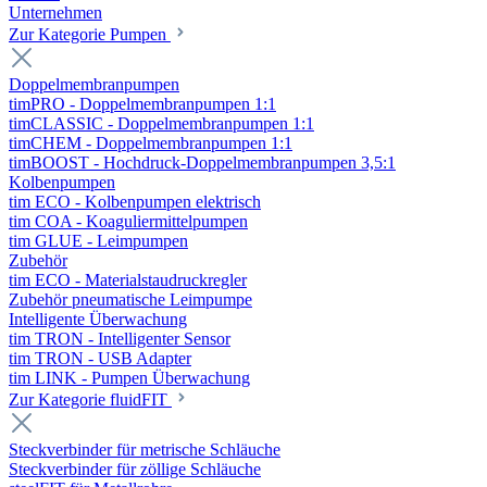
Unternehmen
Zur Kategorie Pumpen
Doppelmembranpumpen
timPRO - Doppelmembranpumpen 1:1
timCLASSIC - Doppelmembranpumpen 1:1
timCHEM - Doppelmembranpumpen 1:1
timBOOST - Hochdruck-Doppelmembranpumpen 3,5:1
Kolbenpumpen
tim ECO - Kolbenpumpen elektrisch
tim COA - Koaguliermittelpumpen
tim GLUE - Leimpumpen
Zubehör
tim ECO - Materialstaudruckregler
Zubehör pneumatische Leimpumpe
Intelligente Überwachung
tim TRON - Intelligenter Sensor
tim TRON - USB Adapter
tim LINK - Pumpen Überwachung
Zur Kategorie fluidFIT
Steckverbinder für metrische Schläuche
Steckverbinder für zöllige Schläuche