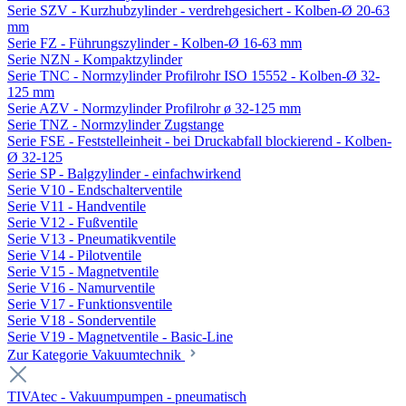
Serie SZV - Kurzhubzylinder - verdrehgesichert - Kolben-Ø 20-63
mm
Serie FZ - Führungszylinder - Kolben-Ø 16-63 mm
Serie NZN - Kompaktzylinder
Serie TNC - Normzylinder Profilrohr ISO 15552 - Kolben-Ø 32-
125 mm
Serie AZV - Normzylinder Profilrohr ø 32-125 mm
Serie TNZ - Normzylinder Zugstange
Serie FSE - Feststelleinheit - bei Druckabfall blockierend - Kolben-
Ø 32-125
Serie SP - Balgzylinder - einfachwirkend
Serie V10 - Endschalterventile
Serie V11 - Handventile
Serie V12 - Fußventile
Serie V13 - Pneumatikventile
Serie V14 - Pilotventile
Serie V15 - Magnetventile
Serie V16 - Namurventile
Serie V17 - Funktionsventile
Serie V18 - Sonderventile
Serie V19 - Magnetventile - Basic-Line
Zur Kategorie Vakuumtechnik
TIVAtec - Vakuumpumpen - pneumatisch