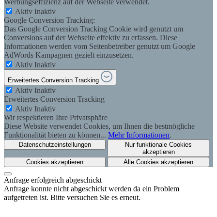
Werbungseffizienz auf der Webseite verwendet.
Aktiv
Inaktiv
Google Conversion Tracking:
Das Google Conversion Tracking Cookie wird genutzt um
Conversions auf der Webseite effektiv zu erfassen. Diese
Informationen werden vom Seitenbetreiber genutzt um Google
AdWords Kampagnen gezielt einzusetzen.
Aktiv
Inaktiv
Erweitertes Conversion Tracking
Aktiv
Inaktiv
Erweitertes Conversion Tracking
Aktiv
Inaktiv
Wir respektieren Ihre Privatsphäre
Diese Website verwendet Cookies, um Ihnen die bestmögliche
Funktionalität bieten zu können...
Mehr Informationen
.
Datenschutzeinstellungen
Nur funktionale Cookies
akzeptieren
Cookies akzeptieren
Alle Cookies akzeptieren
Anfrage erfolgreich abgeschickt
Anfrage konnte nicht abgeschickt werden da ein Problem
aufgetreten ist. Bitte versuchen Sie es erneut.