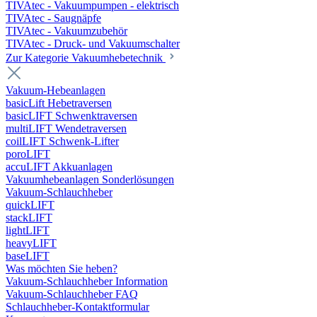
TIVAtec - Vakuumpumpen - elektrisch
TIVAtec - Saugnäpfe
TIVAtec - Vakuumzubehör
TIVAtec - Druck- und Vakuumschalter
Zur Kategorie Vakuumhebetechnik
Vakuum-Hebeanlagen
basicLift Hebetraversen
basicLIFT Schwenktraversen
multiLIFT Wendetraversen
coilLIFT Schwenk-Lifter
poroLIFT
accuLIFT Akkuanlagen
Vakuumhebeanlagen Sonderlösungen
Vakuum-Schlauchheber
quickLIFT
stackLIFT
lightLIFT
heavyLIFT
baseLIFT
Was möchten Sie heben?
Vakuum-Schlauchheber Information
Vakuum-Schlauchheber FAQ
Schlauchheber-Kontaktformular