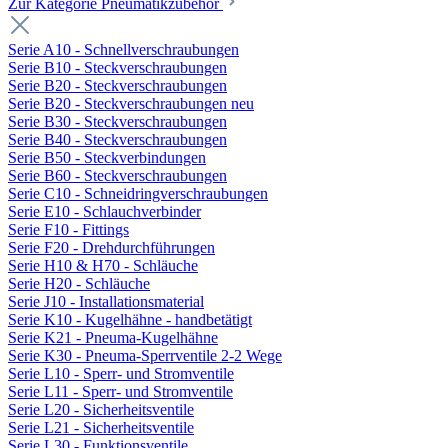
Zur Kategorie Pneumatikzubehör
Serie A10 - Schnellverschraubungen
Serie B10 - Steckverschraubungen
Serie B20 - Steckverschraubungen
Serie B20 - Steckverschraubungen neu
Serie B30 - Steckverschraubungen
Serie B40 - Steckverschraubungen
Serie B50 - Steckverbindungen
Serie B60 - Steckverschraubungen
Serie C10 - Schneidringverschraubungen
Serie E10 - Schlauchverbinder
Serie F10 - Fittings
Serie F20 - Drehdurchführungen
Serie H10 & H70 - Schläuche
Serie H20 - Schläuche
Serie J10 - Installationsmaterial
Serie K10 - Kugelhähne - handbetätigt
Serie K21 - Pneuma-Kugelhähne
Serie K30 - Pneuma-Sperrventile 2-2 Wege
Serie L10 - Sperr- und Stromventile
Serie L11 - Sperr- und Stromventile
Serie L20 - Sicherheitsventile
Serie L21 - Sicherheitsventile
Serie L30 - Funktionsventile