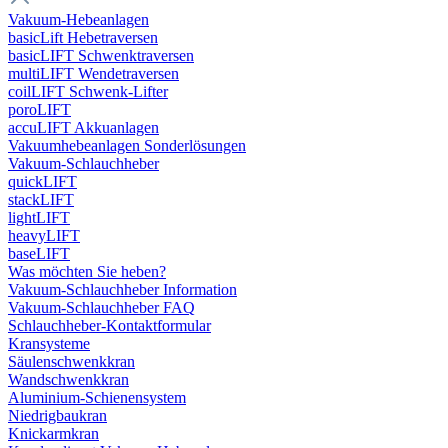
Vakuum-Hebeanlagen
basicLift Hebetraversen
basicLIFT Schwenktraversen
multiLIFT Wendetraversen
coilLIFT Schwenk-Lifter
poroLIFT
accuLIFT Akkuanlagen
Vakuumhebeanlagen Sonderlösungen
Vakuum-Schlauchheber
quickLIFT
stackLIFT
lightLIFT
heavyLIFT
baseLIFT
Was möchten Sie heben?
Vakuum-Schlauchheber Information
Vakuum-Schlauchheber FAQ
Schlauchheber-Kontaktformular
Kransysteme
Säulenschwenkkran
Wandschwenkkran
Aluminium-Schienensystem
Niedrigbaukran
Knickarmkran