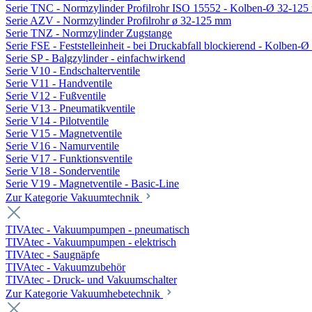
Serie TNC - Normzylinder Profilrohr ISO 15552 - Kolben-Ø 32-12
Serie AZV - Normzylinder Profilrohr ø 32-125 mm
Serie TNZ - Normzylinder Zugstange
Serie FSE - Feststelleinheit - bei Druckabfall blockierend - Kolben-
Serie SP - Balgzylinder - einfachwirkend
Serie V10 - Endschalterventile
Serie V11 - Handventile
Serie V12 - Fußventile
Serie V13 - Pneumatikventile
Serie V14 - Pilotventile
Serie V15 - Magnetventile
Serie V16 - Namurventile
Serie V17 - Funktionsventile
Serie V18 - Sonderventile
Serie V19 - Magnetventile - Basic-Line
Zur Kategorie Vakuumtechnik
TIVAtec - Vakuumpumpen - pneumatisch
TIVAtec - Vakuumpumpen - elektrisch
TIVAtec - Saugnäpfe
TIVAtec - Vakuumzubehör
TIVAtec - Druck- und Vakuumschalter
Zur Kategorie Vakuumhebetechnik