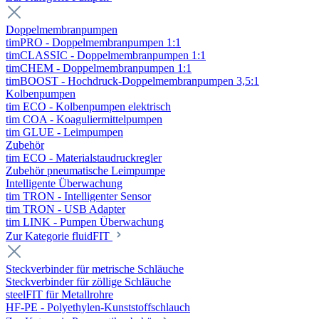
Doppelmembranpumpen
timPRO - Doppelmembranpumpen 1:1
timCLASSIC - Doppelmembranpumpen 1:1
timCHEM - Doppelmembranpumpen 1:1
timBOOST - Hochdruck-Doppelmembranpumpen 3,5:1
Kolbenpumpen
tim ECO - Kolbenpumpen elektrisch
tim COA - Koaguliermittelpumpen
tim GLUE - Leimpumpen
Zubehör
tim ECO - Materialstaudruckregler
Zubehör pneumatische Leimpumpe
Intelligente Überwachung
tim TRON - Intelligenter Sensor
tim TRON - USB Adapter
tim LINK - Pumpen Überwachung
Zur Kategorie fluidFIT
Steckverbinder für metrische Schläuche
Steckverbinder für zöllige Schläuche
steelFIT für Metallrohre
HF-PE - Polyethylen-Kunststoffschlauch