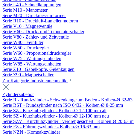
Serie L40 - Schnellkupplungen
Serie M10 - Manometer
Serie M20 - Druckmessumformer
Serie R10 - Druckluft-Lamellenmotoren
Serie V10 - Magnetventile
Serie V60 - Druck- und Temperaturschalter
Serie V80 - Zähler- und Zeitventile
Serie W40 - Feinfilter
Serie W50 - Druckregler
Serie W60 - Proportionaldruckregler
Serie W75 - Wartungseinheiten
Serie W85 - Wartungseinheiten
Serie Z10 - Gabelköpfe, Gelenkaugen
Serie Z90 - Magnetschalter
Zur Kategorie Industriepneumatik
Zylinderzubehör
Serie R - Rundzylinder - Schwenkauge am Boden - Kolben-Ø 32-63
Serie RST - Rundzylinder nach ISO 6432 - Kolben-Ø 8-25 mm
Serie SZ - Kurzhubzylinder - Kolben-Ø 12-100 mm alt
Serie SZ - Kurzhubzylinder - Kolben-Ø 12-100 mm neu
Serie SZV - Kurzhubzylinder - verdrehgesichert - Kolben-Ø 20-63 
Serie FZ - Führungszylinder - Kolben-Ø 16-63 mm
Serie NZN - Kompaktzylinder