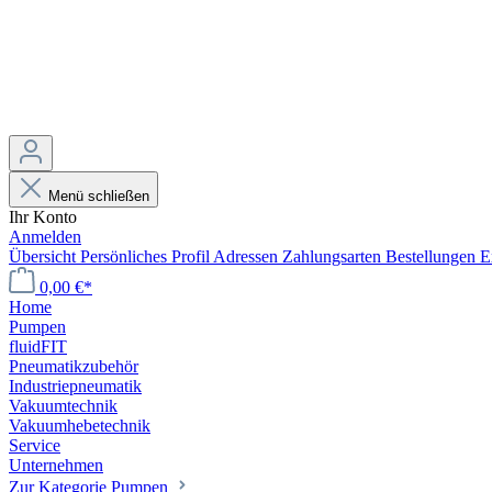
Menü schließen
Ihr Konto
Anmelden
Übersicht
Persönliches Profil
Adressen
Zahlungsarten
Bestellungen
E
0,00 €*
Home
Pumpen
fluidFIT
Pneumatikzubehör
Industriepneumatik
Vakuumtechnik
Vakuumhebetechnik
Service
Unternehmen
Zur Kategorie Pumpen