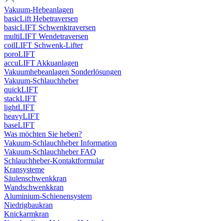
Vakuum-Hebeanlagen
basicLift Hebetraversen
basicLIFT Schwenktraversen
multiLIFT Wendetraversen
coilLIFT Schwenk-Lifter
poroLIFT
accuLIFT Akkuanlagen
Vakuumhebeanlagen Sonderlösungen
Vakuum-Schlauchheber
quickLIFT
stackLIFT
lightLIFT
heavyLIFT
baseLIFT
Was möchten Sie heben?
Vakuum-Schlauchheber Information
Vakuum-Schlauchheber FAQ
Schlauchheber-Kontaktformular
Kransysteme
Säulenschwenkkran
Wandschwenkkran
Aluminium-Schienensystem
Niedrigbaukran
Knickarmkran