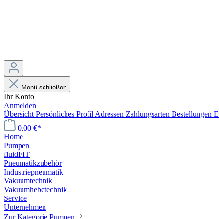
Menü schließen
Ihr Konto
Anmelden
Übersicht
Persönliches Profil
Adressen
Zahlungsarten
Bestellungen
E
0,00 €*
Home
Pumpen
fluidFIT
Pneumatikzubehör
Industriepneumatik
Vakuumtechnik
Vakuumhebetechnik
Service
Unternehmen
Zur Kategorie Pumpen