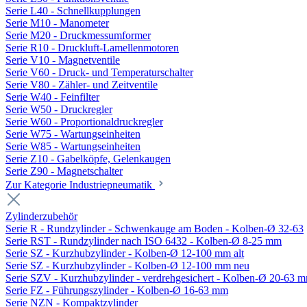
Serie L40 - Schnellkupplungen
Serie M10 - Manometer
Serie M20 - Druckmessumformer
Serie R10 - Druckluft-Lamellenmotoren
Serie V10 - Magnetventile
Serie V60 - Druck- und Temperaturschalter
Serie V80 - Zähler- und Zeitventile
Serie W40 - Feinfilter
Serie W50 - Druckregler
Serie W60 - Proportionaldruckregler
Serie W75 - Wartungseinheiten
Serie W85 - Wartungseinheiten
Serie Z10 - Gabelköpfe, Gelenkaugen
Serie Z90 - Magnetschalter
Zur Kategorie Industriepneumatik
Zylinderzubehör
Serie R - Rundzylinder - Schwenkauge am Boden - Kolben-Ø 32-63
Serie RST - Rundzylinder nach ISO 6432 - Kolben-Ø 8-25 mm
Serie SZ - Kurzhubzylinder - Kolben-Ø 12-100 mm alt
Serie SZ - Kurzhubzylinder - Kolben-Ø 12-100 mm neu
Serie SZV - Kurzhubzylinder - verdrehgesichert - Kolben-Ø 20-63 
Serie FZ - Führungszylinder - Kolben-Ø 16-63 mm
Serie NZN - Kompaktzylinder