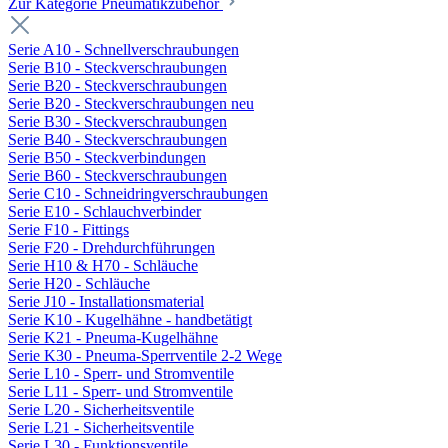
Zur Kategorie Pneumatikzubehör
Serie A10 - Schnellverschraubungen
Serie B10 - Steckverschraubungen
Serie B20 - Steckverschraubungen
Serie B20 - Steckverschraubungen neu
Serie B30 - Steckverschraubungen
Serie B40 - Steckverschraubungen
Serie B50 - Steckverbindungen
Serie B60 - Steckverschraubungen
Serie C10 - Schneidringverschraubungen
Serie E10 - Schlauchverbinder
Serie F10 - Fittings
Serie F20 - Drehdurchführungen
Serie H10 & H70 - Schläuche
Serie H20 - Schläuche
Serie J10 - Installationsmaterial
Serie K10 - Kugelhähne - handbetätigt
Serie K21 - Pneuma-Kugelhähne
Serie K30 - Pneuma-Sperrventile 2-2 Wege
Serie L10 - Sperr- und Stromventile
Serie L11 - Sperr- und Stromventile
Serie L20 - Sicherheitsventile
Serie L21 - Sicherheitsventile
Serie L30 - Funktionsventile