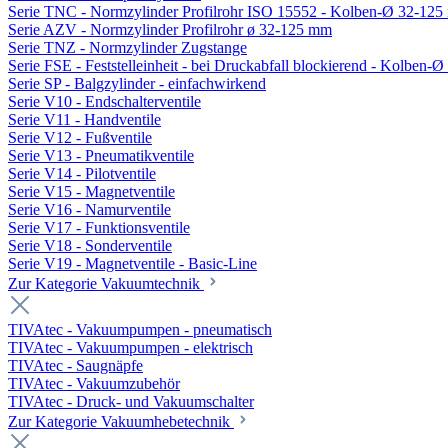
Serie TNC - Normzylinder Profilrohr ISO 15552 - Kolben-Ø 32-12
Serie AZV - Normzylinder Profilrohr ø 32-125 mm
Serie TNZ - Normzylinder Zugstange
Serie FSE - Feststelleinheit - bei Druckabfall blockierend - Kolben-
Serie SP - Balgzylinder - einfachwirkend
Serie V10 - Endschalterventile
Serie V11 - Handventile
Serie V12 - Fußventile
Serie V13 - Pneumatikventile
Serie V14 - Pilotventile
Serie V15 - Magnetventile
Serie V16 - Namurventile
Serie V17 - Funktionsventile
Serie V18 - Sonderventile
Serie V19 - Magnetventile - Basic-Line
Zur Kategorie Vakuumtechnik
TIVAtec - Vakuumpumpen - pneumatisch
TIVAtec - Vakuumpumpen - elektrisch
TIVAtec - Saugnäpfe
TIVAtec - Vakuumzubehör
TIVAtec - Druck- und Vakuumschalter
Zur Kategorie Vakuumhebetechnik