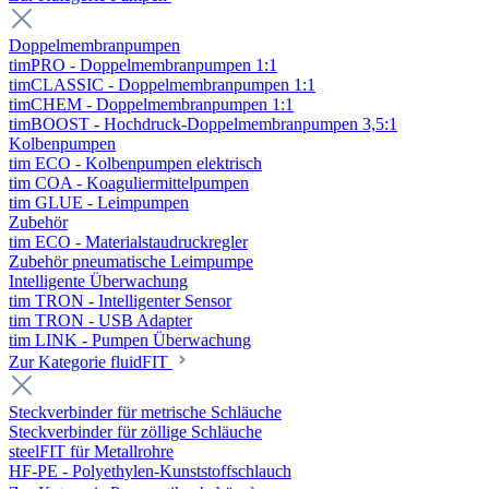
Doppelmembranpumpen
timPRO - Doppelmembranpumpen 1:1
timCLASSIC - Doppelmembranpumpen 1:1
timCHEM - Doppelmembranpumpen 1:1
timBOOST - Hochdruck-Doppelmembranpumpen 3,5:1
Kolbenpumpen
tim ECO - Kolbenpumpen elektrisch
tim COA - Koaguliermittelpumpen
tim GLUE - Leimpumpen
Zubehör
tim ECO - Materialstaudruckregler
Zubehör pneumatische Leimpumpe
Intelligente Überwachung
tim TRON - Intelligenter Sensor
tim TRON - USB Adapter
tim LINK - Pumpen Überwachung
Zur Kategorie fluidFIT
Steckverbinder für metrische Schläuche
Steckverbinder für zöllige Schläuche
steelFIT für Metallrohre
HF-PE - Polyethylen-Kunststoffschlauch