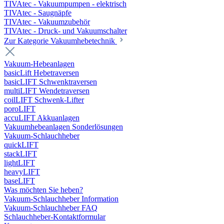
TIVAtec - Vakuumpumpen - elektrisch
TIVAtec - Saugnäpfe
TIVAtec - Vakuumzubehör
TIVAtec - Druck- und Vakuumschalter
Zur Kategorie Vakuumhebetechnik
Vakuum-Hebeanlagen
basicLift Hebetraversen
basicLIFT Schwenktraversen
multiLIFT Wendetraversen
coilLIFT Schwenk-Lifter
poroLIFT
accuLIFT Akkuanlagen
Vakuumhebeanlagen Sonderlösungen
Vakuum-Schlauchheber
quickLIFT
stackLIFT
lightLIFT
heavyLIFT
baseLIFT
Was möchten Sie heben?
Vakuum-Schlauchheber Information
Vakuum-Schlauchheber FAQ
Schlauchheber-Kontaktformular