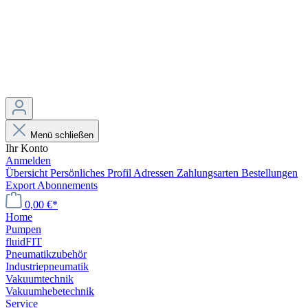
Menü schließen
Ihr Konto
Anmelden
Übersicht
Persönliches Profil
Adressen
Zahlungsarten
Bestellungen
Export
Abonnements
0,00 €*
Home
Pumpen
fluidFIT
Pneumatikzubehör
Industriepneumatik
Vakuumtechnik
Vakuumhebetechnik
Service