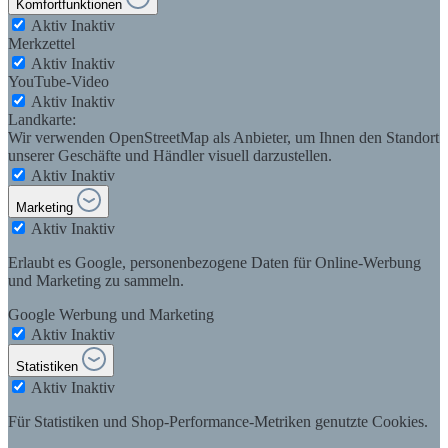
Komfortfunktionen
Aktiv
Inaktiv
Merkzettel
Aktiv
Inaktiv
YouTube-Video
Aktiv
Inaktiv
Landkarte:
Wir verwenden OpenStreetMap als Anbieter, um Ihnen den Standort
unserer Geschäfte und Händler visuell darzustellen.
Aktiv
Inaktiv
Marketing
Aktiv
Inaktiv
Erlaubt es Google, personenbezogene Daten für Online-Werbung
und Marketing zu sammeln.
Google Werbung und Marketing
Aktiv
Inaktiv
Statistiken
Aktiv
Inaktiv
Für Statistiken und Shop-Performance-Metriken genutzte Cookies.