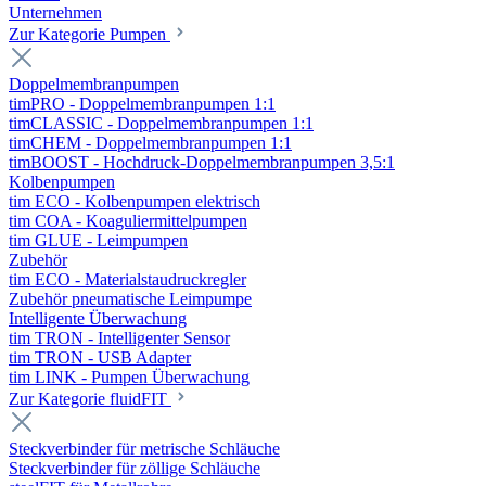
Unternehmen
Zur Kategorie Pumpen
Doppelmembranpumpen
timPRO - Doppelmembranpumpen 1:1
timCLASSIC - Doppelmembranpumpen 1:1
timCHEM - Doppelmembranpumpen 1:1
timBOOST - Hochdruck-Doppelmembranpumpen 3,5:1
Kolbenpumpen
tim ECO - Kolbenpumpen elektrisch
tim COA - Koaguliermittelpumpen
tim GLUE - Leimpumpen
Zubehör
tim ECO - Materialstaudruckregler
Zubehör pneumatische Leimpumpe
Intelligente Überwachung
tim TRON - Intelligenter Sensor
tim TRON - USB Adapter
tim LINK - Pumpen Überwachung
Zur Kategorie fluidFIT
Steckverbinder für metrische Schläuche
Steckverbinder für zöllige Schläuche