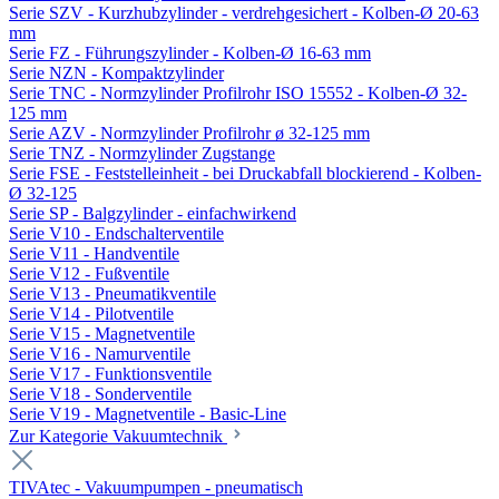
Serie SZV - Kurzhubzylinder - verdrehgesichert - Kolben-Ø 20-63
mm
Serie FZ - Führungszylinder - Kolben-Ø 16-63 mm
Serie NZN - Kompaktzylinder
Serie TNC - Normzylinder Profilrohr ISO 15552 - Kolben-Ø 32-
125 mm
Serie AZV - Normzylinder Profilrohr ø 32-125 mm
Serie TNZ - Normzylinder Zugstange
Serie FSE - Feststelleinheit - bei Druckabfall blockierend - Kolben-
Ø 32-125
Serie SP - Balgzylinder - einfachwirkend
Serie V10 - Endschalterventile
Serie V11 - Handventile
Serie V12 - Fußventile
Serie V13 - Pneumatikventile
Serie V14 - Pilotventile
Serie V15 - Magnetventile
Serie V16 - Namurventile
Serie V17 - Funktionsventile
Serie V18 - Sonderventile
Serie V19 - Magnetventile - Basic-Line
Zur Kategorie Vakuumtechnik
TIVAtec - Vakuumpumpen - pneumatisch