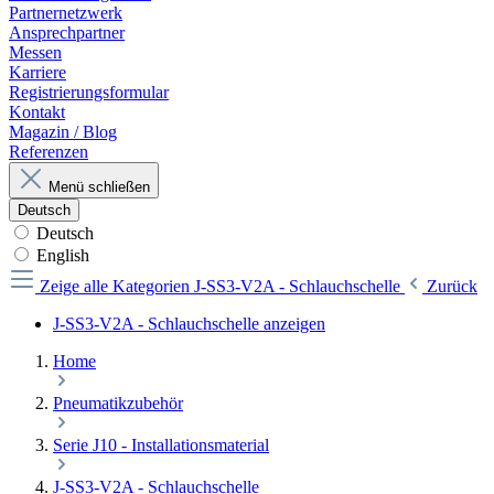
Partnernetzwerk
Ansprechpartner
Messen
Karriere
Registrierungsformular
Kontakt
Magazin / Blog
Referenzen
Menü schließen
Deutsch
Deutsch
English
Zeige alle Kategorien
J-SS3-V2A - Schlauchschelle
Zurück
J-SS3-V2A - Schlauchschelle anzeigen
Home
Pneumatikzubehör
Serie J10 - Installationsmaterial
J-SS3-V2A - Schlauchschelle