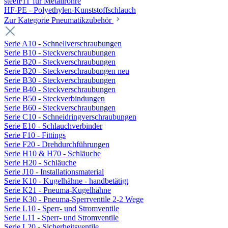
steelFIT für Metallrohre
HF-PE - Polyethylen-Kunststoffschlauch
Zur Kategorie Pneumatikzubehör
Serie A10 - Schnellverschraubungen
Serie B10 - Steckverschraubungen
Serie B20 - Steckverschraubungen
Serie B20 - Steckverschraubungen neu
Serie B30 - Steckverschraubungen
Serie B40 - Steckverschraubungen
Serie B50 - Steckverbindungen
Serie B60 - Steckverschraubungen
Serie C10 - Schneidringverschraubungen
Serie E10 - Schlauchverbinder
Serie F10 - Fittings
Serie F20 - Drehdurchführungen
Serie H10 & H70 - Schläuche
Serie H20 - Schläuche
Serie J10 - Installationsmaterial
Serie K10 - Kugelhähne - handbetätigt
Serie K21 - Pneuma-Kugelhähne
Serie K30 - Pneuma-Sperrventile 2-2 Wege
Serie L10 - Sperr- und Stromventile
Serie L11 - Sperr- und Stromventile
Serie L20 - Sicherheitsventile