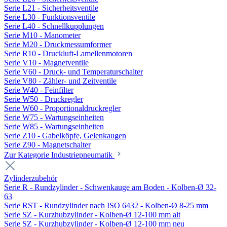
Serie L21 - Sicherheitsventile
Serie L30 - Funktionsventile
Serie L40 - Schnellkupplungen
Serie M10 - Manometer
Serie M20 - Druckmessumformer
Serie R10 - Druckluft-Lamellenmotoren
Serie V10 - Magnetventile
Serie V60 - Druck- und Temperaturschalter
Serie V80 - Zähler- und Zeitventile
Serie W40 - Feinfilter
Serie W50 - Druckregler
Serie W60 - Proportionaldruckregler
Serie W75 - Wartungseinheiten
Serie W85 - Wartungseinheiten
Serie Z10 - Gabelköpfe, Gelenkaugen
Serie Z90 - Magnetschalter
Zur Kategorie Industriepneumatik
Zylinderzubehör
Serie R - Rundzylinder - Schwenkauge am Boden - Kolben-Ø 32-
63
Serie RST - Rundzylinder nach ISO 6432 - Kolben-Ø 8-25 mm
Serie SZ - Kurzhubzylinder - Kolben-Ø 12-100 mm alt
Serie SZ - Kurzhubzylinder - Kolben-Ø 12-100 mm neu