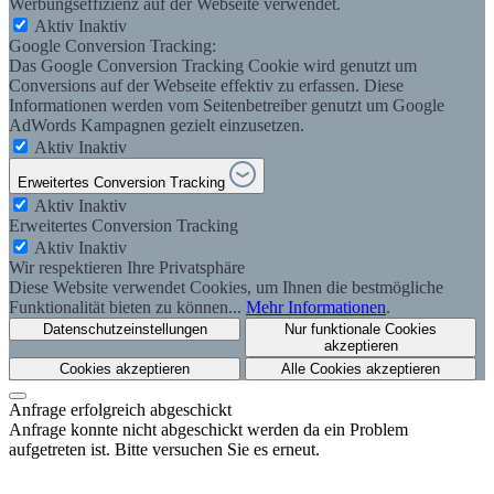
Werbungseffizienz auf der Webseite verwendet.
Aktiv
Inaktiv
Google Conversion Tracking:
Das Google Conversion Tracking Cookie wird genutzt um
Conversions auf der Webseite effektiv zu erfassen. Diese
Informationen werden vom Seitenbetreiber genutzt um Google
AdWords Kampagnen gezielt einzusetzen.
Aktiv
Inaktiv
Erweitertes Conversion Tracking
Aktiv
Inaktiv
Erweitertes Conversion Tracking
Aktiv
Inaktiv
Wir respektieren Ihre Privatsphäre
Diese Website verwendet Cookies, um Ihnen die bestmögliche
Funktionalität bieten zu können...
Mehr Informationen
.
Datenschutzeinstellungen
Nur funktionale Cookies
akzeptieren
Cookies akzeptieren
Alle Cookies akzeptieren
Anfrage erfolgreich abgeschickt
Anfrage konnte nicht abgeschickt werden da ein Problem
aufgetreten ist. Bitte versuchen Sie es erneut.