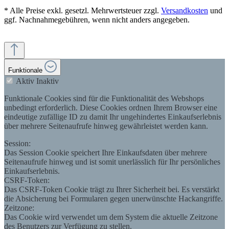
* Alle Preise exkl. gesetzl. Mehrwertsteuer zzgl.
Versandkosten
und
ggf. Nachnahmegebühren, wenn nicht anders angegeben.
Funktionale
Aktiv
Inaktiv
Funktionale Cookies sind für die Funktionalität des Webshops
unbedingt erforderlich. Diese Cookies ordnen Ihrem Browser eine
eindeutige zufällige ID zu damit Ihr ungehindertes Einkaufserlebnis
über mehrere Seitenaufrufe hinweg gewährleistet werden kann.
Session:
Das Session Cookie speichert Ihre Einkaufsdaten über mehrere
Seitenaufrufe hinweg und ist somit unerlässlich für Ihr persönliches
Einkaufserlebnis.
CSRF-Token:
Das CSRF-Token Cookie trägt zu Ihrer Sicherheit bei. Es verstärkt
die Absicherung bei Formularen gegen unerwünschte Hackangriffe.
Zeitzone:
Das Cookie wird verwendet um dem System die aktuelle Zeitzone
des Benutzers zur Verfügung zu stellen.