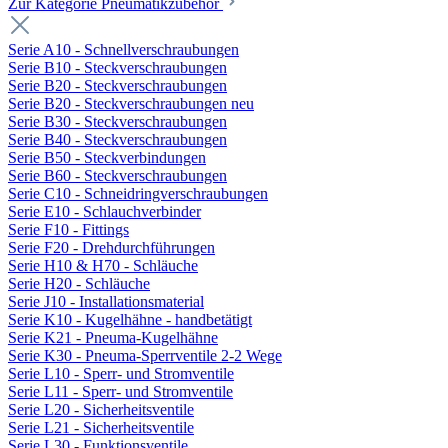
Zur Kategorie Pneumatikzubehör
Serie A10 - Schnellverschraubungen
Serie B10 - Steckverschraubungen
Serie B20 - Steckverschraubungen
Serie B20 - Steckverschraubungen neu
Serie B30 - Steckverschraubungen
Serie B40 - Steckverschraubungen
Serie B50 - Steckverbindungen
Serie B60 - Steckverschraubungen
Serie C10 - Schneidringverschraubungen
Serie E10 - Schlauchverbinder
Serie F10 - Fittings
Serie F20 - Drehdurchführungen
Serie H10 & H70 - Schläuche
Serie H20 - Schläuche
Serie J10 - Installationsmaterial
Serie K10 - Kugelhähne - handbetätigt
Serie K21 - Pneuma-Kugelhähne
Serie K30 - Pneuma-Sperrventile 2-2 Wege
Serie L10 - Sperr- und Stromventile
Serie L11 - Sperr- und Stromventile
Serie L20 - Sicherheitsventile
Serie L21 - Sicherheitsventile
Serie L30 - Funktionsventile