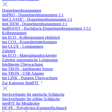
Doppelmembranpumpen
timPRO - Doppelmembranpumpen 1:1
timCLASSIC - Doppelmembranpumpen 1:1
timCHEM - Doppelmembranpumpen 1:1
timBOOST - Hochdruck-Doppelmembranpumpen 3,5:1
Kolbenpumpen
tim ECO - Kolbenpumpen elektrisch
tim COA - Koaguliermittelpumpen
tim GLUE - Leimpumpen
Zubehör
tim ECO - Materialstaudruckregler
Zubehör pneumatische Leimpumpe
Intelligente Überwachung
tim TRON - Intelligenter Sensor
tim TRON - USB Adapter
tim LINK - Pumpen Überwachung
Zur Kategorie fluidFIT
Steckverbinder für metrische Schläuche
Steckverbinder für zöllige Schläuche
steelFIT für Metallrohre
HF-PE - Polyethylen-Kunststoffschlauch