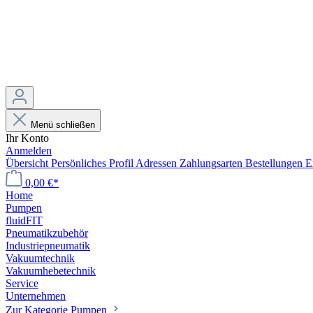
Menü schließen
Ihr Konto
Anmelden
Übersicht
Persönliches Profil
Adressen
Zahlungsarten
Bestellungen
E
0,00 €*
Home
Pumpen
fluidFIT
Pneumatikzubehör
Industriepneumatik
Vakuumtechnik
Vakuumhebetechnik
Service
Unternehmen
Zur Kategorie Pumpen