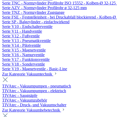
Serie TNC - Normzylinder Profilrohr ISO 15552 - Kolben-Ø 32-12
Serie AZV - Normzylinder Profilrohr ø 32-125 mm
Serie TNZ - Normzylinder Zugstange
Serie FSE - Feststelleinheit - bei Druckabfall blockierend - Kolben-
Serie SP - Balgzylinder - einfachwirkend
Serie V10 - Endschalterventile
Serie V11 - Handventile
Serie V12 - Fußventile
Serie V13 - Pneumatikventile
Serie V14 - Pilotventile
Serie V15 - Magnetventile
Serie V16 - Namurventile
Serie V17 - Funktionsventile
Serie V18 - Sonderventile
Serie V19 - Magnetventile - Basic-Line
Zur Kategorie Vakuumtechnik
TIVAtec - Vakuumpumpen - pneumatisch
TIVAtec - Vakuumpumpen - elektrisch
TIVAtec - Saugnäpfe
TIVAtec - Vakuumzubehör
TIVAtec - Druck- und Vakuumschalter
Zur Kategorie Vakuumhebetechnik