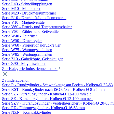
Serie L40 - Schnellkupplungen
Serie M10 - Manometer
Serie M20 - Druckmessumformer
Serie R10 - Druckluft-Lamellenmotoren
Serie V10 - Magnetventile
Serie V60 - Druck- und Temperaturschalter
Serie V80 - Zähler- und Zeitventile
Serie W40 - Feinfilter
Serie W50 - Druckregler
Serie W60 - Proportionaldruckregler
Serie W75 - Wartungseinheiten
Serie W85 - Wartungseinheiten
Serie Z10 - Gabelköpfe, Gelenkaugen
Serie Z90 - Magnetschalter
Zur Kategorie Industriepneumatik
Zylinderzubehör
Serie R - Rundzylinder - Schwenkauge am Boden - Kolben-Ø 32-63
Serie RST - Rundzylinder nach ISO 6432 - Kolben-Ø 8-25 mm
Serie SZ - Kurzhubzylinder - Kolben-Ø 12-100 mm alt
Serie SZ - Kurzhubzylinder - Kolben-Ø 12-100 mm neu
Serie SZV - Kurzhubzylinder - verdrehgesichert - Kolben-Ø 20-63 
Serie FZ - Führungszylinder - Kolben-Ø 16-63 mm
Serie NZN - Kompaktzylinder