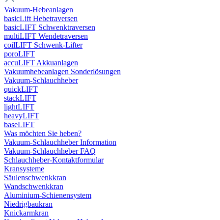
Vakuum-Hebeanlagen
basicLift Hebetraversen
basicLIFT Schwenktraversen
multiLIFT Wendetraversen
coilLIFT Schwenk-Lifter
poroLIFT
accuLIFT Akkuanlagen
Vakuumhebeanlagen Sonderlösungen
Vakuum-Schlauchheber
quickLIFT
stackLIFT
lightLIFT
heavyLIFT
baseLIFT
Was möchten Sie heben?
Vakuum-Schlauchheber Information
Vakuum-Schlauchheber FAQ
Schlauchheber-Kontaktformular
Kransysteme
Säulenschwenkkran
Wandschwenkkran
Aluminium-Schienensystem
Niedrigbaukran
Knickarmkran