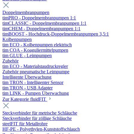
Doppelmembranpumpen
timPRO - Doppelmembranpumpen 1:1
timCLASSIC - Doppelmembranpumpen 1:1
timCHEM - Doppelmembranpumpen 1:1
timBOOST - Hochdruck-Doppelmembranpumpen 3,5:1
Kolbenpumpen
tim ECO - Kolbenpumpen elektrisch
tim COA - Koaguliermittelpumpen
tim GLUE - Leimpumpen
Zubehör
tim ECO - Materialstaudruckregler
Zubehör pneumatische Leimpumpe
Intelligente Überwachung
tim TRON - Intelligenter Sensor
tim TRON - USB Adapter
tim LINK - Pumpen Überwachung
Zur Kategorie fluidFIT
Steckverbinder für metrische Schläuche
Steckverbinder für zöllige Schläuche
steelFIT für Metallrohre
HF-PE - Polyethylen-Kunststoffschlauch