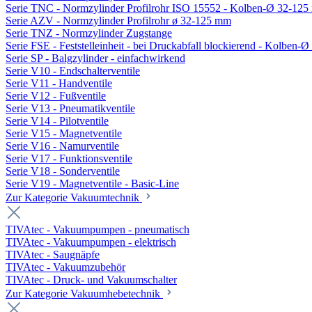
Serie TNC - Normzylinder Profilrohr ISO 15552 - Kolben-Ø 32-12
Serie AZV - Normzylinder Profilrohr ø 32-125 mm
Serie TNZ - Normzylinder Zugstange
Serie FSE - Feststelleinheit - bei Druckabfall blockierend - Kolben-
Serie SP - Balgzylinder - einfachwirkend
Serie V10 - Endschalterventile
Serie V11 - Handventile
Serie V12 - Fußventile
Serie V13 - Pneumatikventile
Serie V14 - Pilotventile
Serie V15 - Magnetventile
Serie V16 - Namurventile
Serie V17 - Funktionsventile
Serie V18 - Sonderventile
Serie V19 - Magnetventile - Basic-Line
Zur Kategorie Vakuumtechnik
TIVAtec - Vakuumpumpen - pneumatisch
TIVAtec - Vakuumpumpen - elektrisch
TIVAtec - Saugnäpfe
TIVAtec - Vakuumzubehör
TIVAtec - Druck- und Vakuumschalter
Zur Kategorie Vakuumhebetechnik