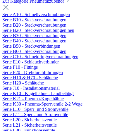
Zur Kategorie Pneumatikzubehör
Serie A10 - Schnellverschraubungen
Serie B10 - Steckverschraubungen
Serie B20 - Steckverschraubungen
Serie B20 - Steckverschraubungen neu
Serie B30 - Steckverschraubungen
Serie B40 - Steckverschraubungen
Serie B50 - Steckverbindungen
Serie B60 - Steckverschraubungen
Serie C10 - Schneidringverschraubungen
Serie E10 - Schlauchverbinder
Serie F10 - Fittings
Serie F20 - Drehdurchführungen
Serie H10 & H70 - Schläuche
Serie H20 - Schläuche
Serie J10 - Installationsmaterial
Serie K10 - Kugelhähne - handbetätigt
Serie K21 - Pneuma-Kugelhähne
Serie K30 - Pneuma-Sperrventile 2-2 Wege
Serie L10 - Sperr- und Stromventile
Serie L11 - Sperr- und Stromventile
Serie L20 - Sicherheitsventile
Serie L21 - Sicherheitsventile
Serie L30 - Funktionsventile