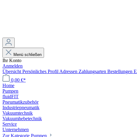
Menü schließen
Ihr Konto
Anmelden
Übersicht
Persönliches Profil
Adressen
Zahlungsarten
Bestellungen
E
0,00 €*
Home
Pumpen
fluidFIT
Pneumatikzubehör
Industriepneumatik
Vakuumtechnik
Vakuumhebetechnik
Service
Unternehmen
Zur Kategorie Pumpen