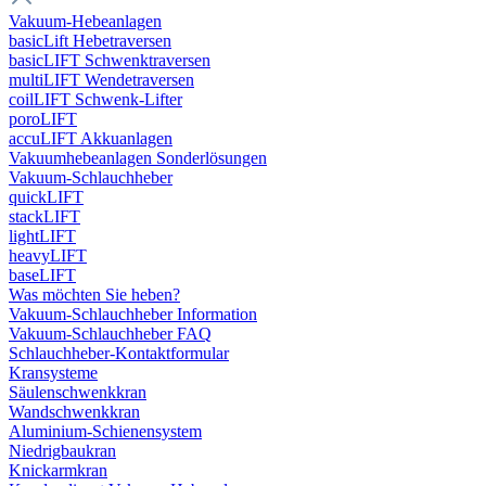
Vakuum-Hebeanlagen
basicLift Hebetraversen
basicLIFT Schwenktraversen
multiLIFT Wendetraversen
coilLIFT Schwenk-Lifter
poroLIFT
accuLIFT Akkuanlagen
Vakuumhebeanlagen Sonderlösungen
Vakuum-Schlauchheber
quickLIFT
stackLIFT
lightLIFT
heavyLIFT
baseLIFT
Was möchten Sie heben?
Vakuum-Schlauchheber Information
Vakuum-Schlauchheber FAQ
Schlauchheber-Kontaktformular
Kransysteme
Säulenschwenkkran
Wandschwenkkran
Aluminium-Schienensystem
Niedrigbaukran
Knickarmkran