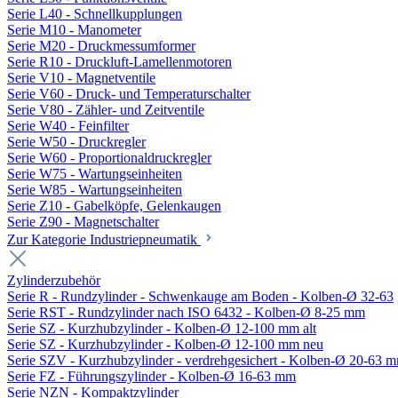
Serie L40 - Schnellkupplungen
Serie M10 - Manometer
Serie M20 - Druckmessumformer
Serie R10 - Druckluft-Lamellenmotoren
Serie V10 - Magnetventile
Serie V60 - Druck- und Temperaturschalter
Serie V80 - Zähler- und Zeitventile
Serie W40 - Feinfilter
Serie W50 - Druckregler
Serie W60 - Proportionaldruckregler
Serie W75 - Wartungseinheiten
Serie W85 - Wartungseinheiten
Serie Z10 - Gabelköpfe, Gelenkaugen
Serie Z90 - Magnetschalter
Zur Kategorie Industriepneumatik
Zylinderzubehör
Serie R - Rundzylinder - Schwenkauge am Boden - Kolben-Ø 32-63
Serie RST - Rundzylinder nach ISO 6432 - Kolben-Ø 8-25 mm
Serie SZ - Kurzhubzylinder - Kolben-Ø 12-100 mm alt
Serie SZ - Kurzhubzylinder - Kolben-Ø 12-100 mm neu
Serie SZV - Kurzhubzylinder - verdrehgesichert - Kolben-Ø 20-63 
Serie FZ - Führungszylinder - Kolben-Ø 16-63 mm
Serie NZN - Kompaktzylinder