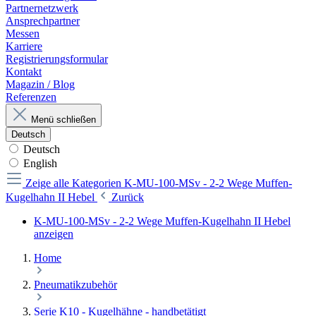
Partnernetzwerk
Ansprechpartner
Messen
Karriere
Registrierungsformular
Kontakt
Magazin / Blog
Referenzen
Menü schließen
Deutsch
Deutsch
English
Zeige alle Kategorien
K-MU-100-MSv - 2-2 Wege Muffen-
Kugelhahn II Hebel
Zurück
K-MU-100-MSv - 2-2 Wege Muffen-Kugelhahn II Hebel
anzeigen
Home
Pneumatikzubehör
Serie K10 - Kugelhähne - handbetätigt