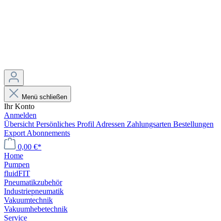
Menü schließen
Ihr Konto
Anmelden
Übersicht
Persönliches Profil
Adressen
Zahlungsarten
Bestellungen
Export
Abonnements
0,00 €*
Home
Pumpen
fluidFIT
Pneumatikzubehör
Industriepneumatik
Vakuumtechnik
Vakuumhebetechnik
Service