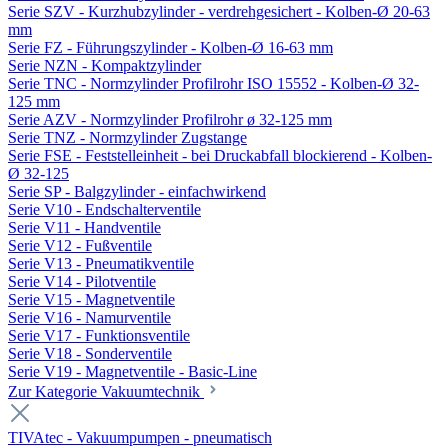
Serie SZV - Kurzhubzylinder - verdrehgesichert - Kolben-Ø 20-63
mm
Serie FZ - Führungszylinder - Kolben-Ø 16-63 mm
Serie NZN - Kompaktzylinder
Serie TNC - Normzylinder Profilrohr ISO 15552 - Kolben-Ø 32-
125 mm
Serie AZV - Normzylinder Profilrohr ø 32-125 mm
Serie TNZ - Normzylinder Zugstange
Serie FSE - Feststelleinheit - bei Druckabfall blockierend - Kolben-
Ø 32-125
Serie SP - Balgzylinder - einfachwirkend
Serie V10 - Endschalterventile
Serie V11 - Handventile
Serie V12 - Fußventile
Serie V13 - Pneumatikventile
Serie V14 - Pilotventile
Serie V15 - Magnetventile
Serie V16 - Namurventile
Serie V17 - Funktionsventile
Serie V18 - Sonderventile
Serie V19 - Magnetventile - Basic-Line
Zur Kategorie Vakuumtechnik
TIVAtec - Vakuumpumpen - pneumatisch