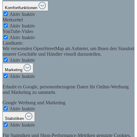
Komfortfunktionen
Aktiv
Inaktiv
Merkzettel
Aktiv
Inaktiv
YouTube-Video
Aktiv
Inaktiv
Landkarte:
Wir verwenden OpenStreetMap als Anbieter, um Ihnen den Standort
unserer Geschäfte und Händler visuell darzustellen.
Aktiv
Inaktiv
Marketing
Aktiv
Inaktiv
Erlaubt es Google, personenbezogene Daten für Online-Werbung
und Marketing zu sammeln.
Google Werbung und Marketing
Aktiv
Inaktiv
Statistiken
Aktiv
Inaktiv
Für Statistiken und Shop-Performance-Metriken genutzte Cookies.