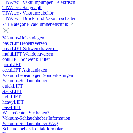
TIVAtec - Vakuumpumpen - elektrisch
TIVAtec - Saugnäpfe
TIVAtec - Vakuumzubehör
TIVAtec - Druck- und Vakuumschalter
Zur Kategorie Vakuumhebetechnik
Vakuum-Hebeanlagen
basicLift Hebetraversen
basicLIFT Schwenktraversen
multiLIFT Wendetraversen
coilLIFT Schwenk-Lifter
poroLIFT
accuLIFT Akkuanlagen
Vakuumhebeanlagen Sonderlösungen
Vakuum-Schlauchheber
quickLIFT
stackLIFT
lightLIFT
heavyLIFT
baseLIFT
Was möchten Sie heben?
Vakuum-Schlauchheber Information
Vakuum-Schlauchheber FAQ
Schlauchheber-Kontaktformular