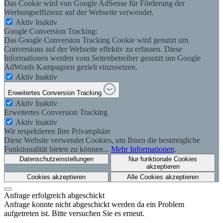
Das Cookie wird von Google AdSense für Förderung der
Werbungseffizienz auf der Webseite verwendet.
Aktiv
Inaktiv
Google Conversion Tracking:
Das Google Conversion Tracking Cookie wird genutzt um
Conversions auf der Webseite effektiv zu erfassen. Diese
Informationen werden vom Seitenbetreiber genutzt um Google
AdWords Kampagnen gezielt einzusetzen.
Aktiv
Inaktiv
Erweitertes Conversion Tracking
Aktiv
Inaktiv
Erweitertes Conversion Tracking
Aktiv
Inaktiv
Wir respektieren Ihre Privatsphäre
Diese Website verwendet Cookies, um Ihnen die bestmögliche
Funktionalität bieten zu können...
Mehr Informationen
.
Datenschutzeinstellungen
Nur funktionale Cookies
akzeptieren
Cookies akzeptieren
Alle Cookies akzeptieren
Anfrage erfolgreich abgeschickt
Anfrage konnte nicht abgeschickt werden da ein Problem
aufgetreten ist. Bitte versuchen Sie es erneut.