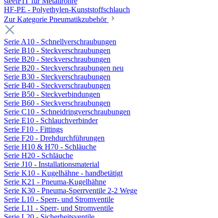
steelFIT für Metallrohre
HF-PE - Polyethylen-Kunststoffschlauch
Zur Kategorie Pneumatikzubehör
Serie A10 - Schnellverschraubungen
Serie B10 - Steckverschraubungen
Serie B20 - Steckverschraubungen
Serie B20 - Steckverschraubungen neu
Serie B30 - Steckverschraubungen
Serie B40 - Steckverschraubungen
Serie B50 - Steckverbindungen
Serie B60 - Steckverschraubungen
Serie C10 - Schneidringverschraubungen
Serie E10 - Schlauchverbinder
Serie F10 - Fittings
Serie F20 - Drehdurchführungen
Serie H10 & H70 - Schläuche
Serie H20 - Schläuche
Serie J10 - Installationsmaterial
Serie K10 - Kugelhähne - handbetätigt
Serie K21 - Pneuma-Kugelhähne
Serie K30 - Pneuma-Sperrventile 2-2 Wege
Serie L10 - Sperr- und Stromventile
Serie L11 - Sperr- und Stromventile
Serie L20 - Sicherheitsventile