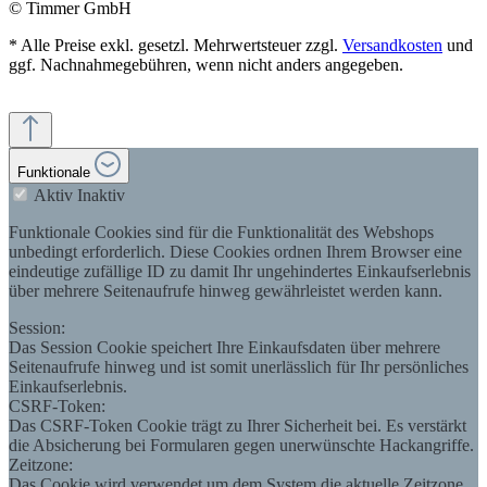
© Timmer GmbH
* Alle Preise exkl. gesetzl. Mehrwertsteuer zzgl.
Versandkosten
und
ggf. Nachnahmegebühren, wenn nicht anders angegeben.
Funktionale
Aktiv
Inaktiv
Funktionale Cookies sind für die Funktionalität des Webshops
unbedingt erforderlich. Diese Cookies ordnen Ihrem Browser eine
eindeutige zufällige ID zu damit Ihr ungehindertes Einkaufserlebnis
über mehrere Seitenaufrufe hinweg gewährleistet werden kann.
Session:
Das Session Cookie speichert Ihre Einkaufsdaten über mehrere
Seitenaufrufe hinweg und ist somit unerlässlich für Ihr persönliches
Einkaufserlebnis.
CSRF-Token:
Das CSRF-Token Cookie trägt zu Ihrer Sicherheit bei. Es verstärkt
die Absicherung bei Formularen gegen unerwünschte Hackangriffe.
Zeitzone:
Das Cookie wird verwendet um dem System die aktuelle Zeitzone