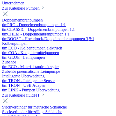
Unternehmen
Zur Kategorie Pumpen
Doppelmembranpumpen
timPRO - Doppelmembranpumpen 1:1
timCLASSIC - Doppelmembranpumpen 1:1
timCHEM - Doppelmembranpumpen 1:1
timBOOST - Hochdruck-Doppelmembranpumpen 3,5:1
Kolbenpumpen
tim ECO - Kolbenpumpen elektrisch
tim COA - Koaguliermittelpumpen
tim GLUE - Leimpumpen
Zubehör
tim ECO - Materialstaudruckregler
Zubehör pneumatische Leimpumpe
Intelligente Überwachung
tim TRON - Intelligenter Sensor
tim TRON - USB Adapter
tim LINK - Pumpen Überwachung
Zur Kategorie fluidFIT
Steckverbinder für metrische Schläuche
Steckverbinder für zöllige Schläuche