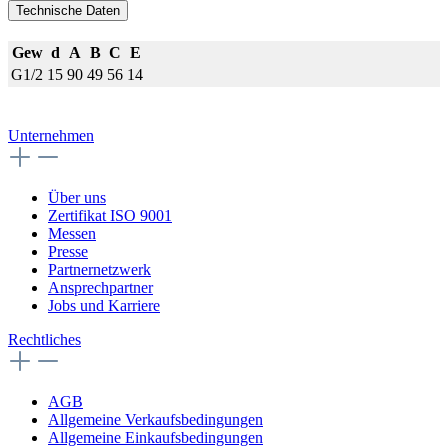
Technische Daten
Gew
d
A
B
C
E
G1/2
15
90
49
56
14
Unternehmen
Über uns
Zertifikat ISO 9001
Messen
Presse
Partnernetzwerk
Ansprechpartner
Jobs und Karriere
Rechtliches
AGB
Allgemeine Verkaufsbedingungen
Allgemeine Einkaufsbedingungen