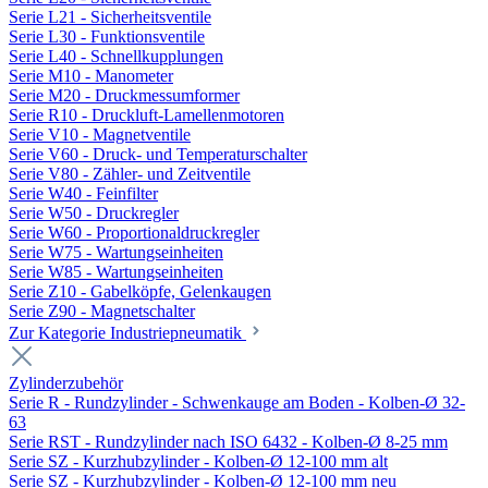
Serie L21 - Sicherheitsventile
Serie L30 - Funktionsventile
Serie L40 - Schnellkupplungen
Serie M10 - Manometer
Serie M20 - Druckmessumformer
Serie R10 - Druckluft-Lamellenmotoren
Serie V10 - Magnetventile
Serie V60 - Druck- und Temperaturschalter
Serie V80 - Zähler- und Zeitventile
Serie W40 - Feinfilter
Serie W50 - Druckregler
Serie W60 - Proportionaldruckregler
Serie W75 - Wartungseinheiten
Serie W85 - Wartungseinheiten
Serie Z10 - Gabelköpfe, Gelenkaugen
Serie Z90 - Magnetschalter
Zur Kategorie Industriepneumatik
Zylinderzubehör
Serie R - Rundzylinder - Schwenkauge am Boden - Kolben-Ø 32-
63
Serie RST - Rundzylinder nach ISO 6432 - Kolben-Ø 8-25 mm
Serie SZ - Kurzhubzylinder - Kolben-Ø 12-100 mm alt
Serie SZ - Kurzhubzylinder - Kolben-Ø 12-100 mm neu