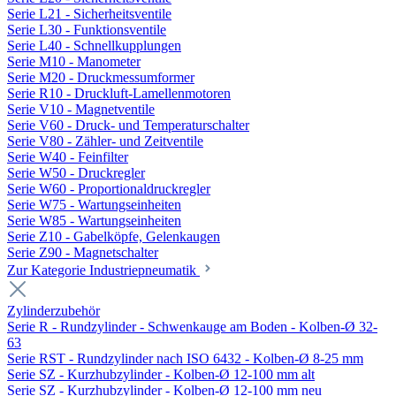
Serie L21 - Sicherheitsventile
Serie L30 - Funktionsventile
Serie L40 - Schnellkupplungen
Serie M10 - Manometer
Serie M20 - Druckmessumformer
Serie R10 - Druckluft-Lamellenmotoren
Serie V10 - Magnetventile
Serie V60 - Druck- und Temperaturschalter
Serie V80 - Zähler- und Zeitventile
Serie W40 - Feinfilter
Serie W50 - Druckregler
Serie W60 - Proportionaldruckregler
Serie W75 - Wartungseinheiten
Serie W85 - Wartungseinheiten
Serie Z10 - Gabelköpfe, Gelenkaugen
Serie Z90 - Magnetschalter
Zur Kategorie Industriepneumatik
Zylinderzubehör
Serie R - Rundzylinder - Schwenkauge am Boden - Kolben-Ø 32-
63
Serie RST - Rundzylinder nach ISO 6432 - Kolben-Ø 8-25 mm
Serie SZ - Kurzhubzylinder - Kolben-Ø 12-100 mm alt
Serie SZ - Kurzhubzylinder - Kolben-Ø 12-100 mm neu