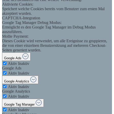
Aktivierte Cookies:
Speichert welche Cookies bereits vom Benutzer zum ersten Mal
akzeptiert wurden.
CAPTCHA-Integration
Google Tag Manager Debug Modus:
Ermöglicht es den Google Tag Manager im Debug Modus
auszuführen.
Mollie Payment:
Dieses Cookie wird verwendet, um alle Ereignisse zu gruppieren,
die von einer einzelnen Benutzersitzung auf mehreren Checkout-
Seiten generiert wurden.
Google Ads
Aktiv
Inaktiv
Google Ads
Aktiv
Inaktiv
Google Analytics
Aktiv
Inaktiv
Google Analytics
Aktiv
Inaktiv
Google Tag Manager
Aktiv
Inaktiv