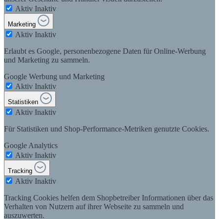
Aktiv
Inaktiv
Marketing
Aktiv
Inaktiv
Erlaubt es Google, personenbezogene Daten für Online-Werbung
und Marketing zu sammeln.
Google Werbung und Marketing
Aktiv
Inaktiv
Statistiken
Aktiv
Inaktiv
Für Statistiken und Shop-Performance-Metriken genutzte Cookies.
Google Analytics
Aktiv
Inaktiv
Tracking
Aktiv
Inaktiv
Tracking Cookies helfen dem Shopbetreiber Informationen über das
Verhalten von Nutzern auf ihrer Webseite zu sammeln und
auszuwerten.