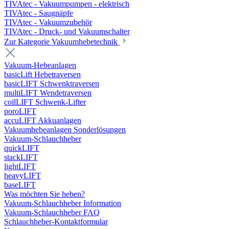
TIVAtec - Vakuumpumpen - elektrisch
TIVAtec - Saugnäpfe
TIVAtec - Vakuumzubehör
TIVAtec - Druck- und Vakuumschalter
Zur Kategorie Vakuumhebetechnik
Vakuum-Hebeanlagen
basicLift Hebetraversen
basicLIFT Schwenktraversen
multiLIFT Wendetraversen
coilLIFT Schwenk-Lifter
poroLIFT
accuLIFT Akkuanlagen
Vakuumhebeanlagen Sonderlösungen
Vakuum-Schlauchheber
quickLIFT
stackLIFT
lightLIFT
heavyLIFT
baseLIFT
Was möchten Sie heben?
Vakuum-Schlauchheber Information
Vakuum-Schlauchheber FAQ
Schlauchheber-Kontaktformular