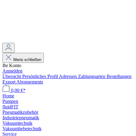
Menü schließen
Ihr Konto
Anmelden
Übersicht
Persönliches Profil
Adressen
Zahlungsarten
Bestellungen
Export
Abonnements
0,00 €*
Home
Pumpen
fluidFIT
Pneumatikzubehör
Industriepneumatik
Vakuumtechnik
Vakuumhebetechnik
Service