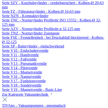
Serie SZV - Kurzhubzylinder - verdrehgesichert - Kolben-Ø 20-63
mm
Serie FZ - Führungszylinder - Kolben-Ø 16-63 mm
Serie NZN - Kompaktzylinder
Serie TNC - Normzylinder Profilrohr ISO 15552 - Kolben-Ø 32-
125 mm
Serie AZV - Normzylinder Profilrohr ø 32-125 mm
Serie TNZ - Normzylinder Zugstange
Serie FSE - Feststelleinheit - bei Druckabfall blockierend - Kolben-
Ø 32-125
Serie SP - Balgzylinder - einfachwirkend
Serie V10 - Endschalterventile
Serie V11 - Handventile
Serie V12 - Fußventile
Serie V13 - Pneumatikventile
Serie V14 - Pilotventile
Serie V15 - Magnetventile
Serie V16 - Namurventile
Serie V17 - Funktionsventile
Serie V18 - Sonderventile
Serie V19 - Magnetventile - Basic-Line
Zur Kategorie Vakuumtechnik
TIVAtec - Vakuumpumpen - pneumatisch