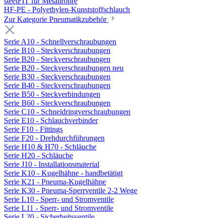
steelFIT für Metallrohre
HF-PE - Polyethylen-Kunststoffschlauch
Zur Kategorie Pneumatikzubehör
Serie A10 - Schnellverschraubungen
Serie B10 - Steckverschraubungen
Serie B20 - Steckverschraubungen
Serie B20 - Steckverschraubungen neu
Serie B30 - Steckverschraubungen
Serie B40 - Steckverschraubungen
Serie B50 - Steckverbindungen
Serie B60 - Steckverschraubungen
Serie C10 - Schneidringverschraubungen
Serie E10 - Schlauchverbinder
Serie F10 - Fittings
Serie F20 - Drehdurchführungen
Serie H10 & H70 - Schläuche
Serie H20 - Schläuche
Serie J10 - Installationsmaterial
Serie K10 - Kugelhähne - handbetätigt
Serie K21 - Pneuma-Kugelhähne
Serie K30 - Pneuma-Sperrventile 2-2 Wege
Serie L10 - Sperr- und Stromventile
Serie L11 - Sperr- und Stromventile
Serie L20 - Sicherheitsventile