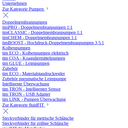
Unternehmen
Zur Kategorie Pumpen
Doppelmembranpumpen
timPRO - Doppelmembranpumpen 1:1
timCLASSIC - Doppelmembranpumpen 1:1
timCHEM - Doppelmembranpumpen 1:1
timBOOST - Hochdruck-Doppelmembranpumpen 3,5:1
Kolbenpumpen
tim ECO - Kolbenpumpen elektrisch
tim COA - Koaguliermittelpumpen
tim GLUE - Leimpumpen
Zubehör
tim ECO - Materialstaudruckregler
Zubehör pneumatische Leimpumpe
Intelligente Überwachung
tim TRON - Intelligenter Sensor
tim TRON - USB Adapter
tim LINK - Pumpen Überwachung
Zur Kategorie fluidFIT
Steckverbinder für metrische Schläuche
Steckverbinder für zöllige Schläuche