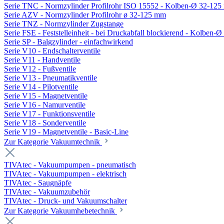
Serie TNC - Normzylinder Profilrohr ISO 15552 - Kolben-Ø 32-12
Serie AZV - Normzylinder Profilrohr ø 32-125 mm
Serie TNZ - Normzylinder Zugstange
Serie FSE - Feststelleinheit - bei Druckabfall blockierend - Kolben-
Serie SP - Balgzylinder - einfachwirkend
Serie V10 - Endschalterventile
Serie V11 - Handventile
Serie V12 - Fußventile
Serie V13 - Pneumatikventile
Serie V14 - Pilotventile
Serie V15 - Magnetventile
Serie V16 - Namurventile
Serie V17 - Funktionsventile
Serie V18 - Sonderventile
Serie V19 - Magnetventile - Basic-Line
Zur Kategorie Vakuumtechnik
TIVAtec - Vakuumpumpen - pneumatisch
TIVAtec - Vakuumpumpen - elektrisch
TIVAtec - Saugnäpfe
TIVAtec - Vakuumzubehör
TIVAtec - Druck- und Vakuumschalter
Zur Kategorie Vakuumhebetechnik