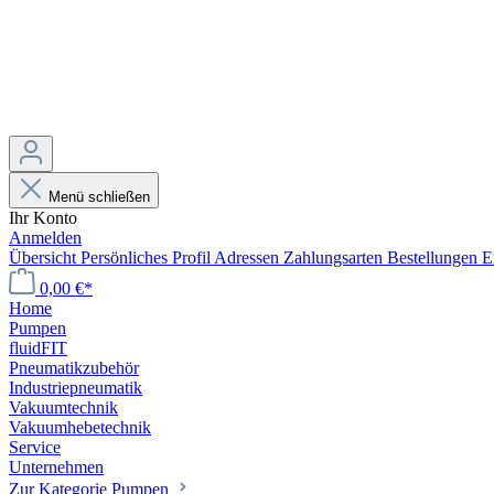
Menü schließen
Ihr Konto
Anmelden
Übersicht
Persönliches Profil
Adressen
Zahlungsarten
Bestellungen
E
0,00 €*
Home
Pumpen
fluidFIT
Pneumatikzubehör
Industriepneumatik
Vakuumtechnik
Vakuumhebetechnik
Service
Unternehmen
Zur Kategorie Pumpen