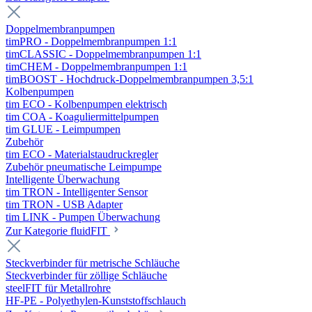
Doppelmembranpumpen
timPRO - Doppelmembranpumpen 1:1
timCLASSIC - Doppelmembranpumpen 1:1
timCHEM - Doppelmembranpumpen 1:1
timBOOST - Hochdruck-Doppelmembranpumpen 3,5:1
Kolbenpumpen
tim ECO - Kolbenpumpen elektrisch
tim COA - Koaguliermittelpumpen
tim GLUE - Leimpumpen
Zubehör
tim ECO - Materialstaudruckregler
Zubehör pneumatische Leimpumpe
Intelligente Überwachung
tim TRON - Intelligenter Sensor
tim TRON - USB Adapter
tim LINK - Pumpen Überwachung
Zur Kategorie fluidFIT
Steckverbinder für metrische Schläuche
Steckverbinder für zöllige Schläuche
steelFIT für Metallrohre
HF-PE - Polyethylen-Kunststoffschlauch