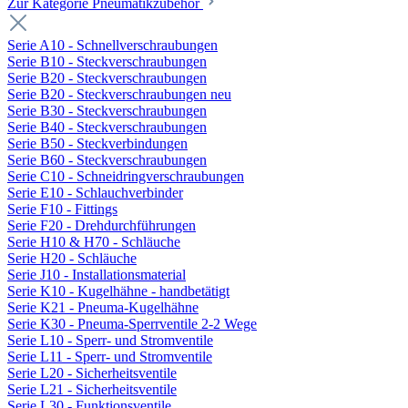
Zur Kategorie Pneumatikzubehör
Serie A10 - Schnellverschraubungen
Serie B10 - Steckverschraubungen
Serie B20 - Steckverschraubungen
Serie B20 - Steckverschraubungen neu
Serie B30 - Steckverschraubungen
Serie B40 - Steckverschraubungen
Serie B50 - Steckverbindungen
Serie B60 - Steckverschraubungen
Serie C10 - Schneidringverschraubungen
Serie E10 - Schlauchverbinder
Serie F10 - Fittings
Serie F20 - Drehdurchführungen
Serie H10 & H70 - Schläuche
Serie H20 - Schläuche
Serie J10 - Installationsmaterial
Serie K10 - Kugelhähne - handbetätigt
Serie K21 - Pneuma-Kugelhähne
Serie K30 - Pneuma-Sperrventile 2-2 Wege
Serie L10 - Sperr- und Stromventile
Serie L11 - Sperr- und Stromventile
Serie L20 - Sicherheitsventile
Serie L21 - Sicherheitsventile
Serie L30 - Funktionsventile