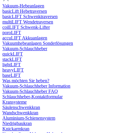
Vakuum-Hebeanlagen
basicLift Hebetraversen
basicLIFT Schwenktraversen
multiLIFT Wendetraversen
coilLIFT Schwenk-Lifter
poroLIFT
accuLIFT Akkuanlagen
Vakuumhebeanlagen Sonderlösungen
Vakuum-Schlauchheber
quickLIFT
stackLIFT
lightLIFT
heavyLIFT
baseLIFT
Was möchten Sie heben?
Vakuum-Schlauchheber Information
Vakuum-Schlauchheber FAQ
Schlauchheber-Kontaktformular
Kransysteme
Säulenschwenkkran
Wandschwenkkran
Aluminium-Schienensystem
Niedrigbaukran
Knickarmkran