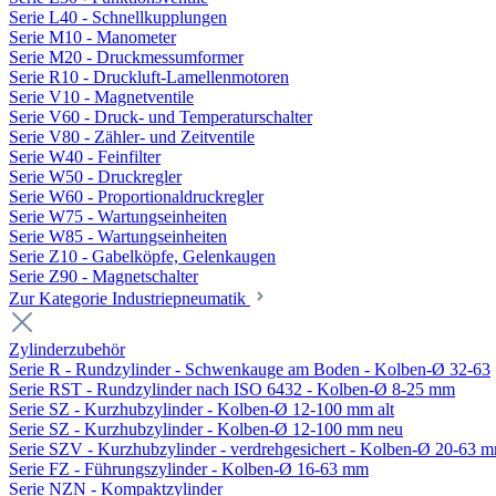
Serie L40 - Schnellkupplungen
Serie M10 - Manometer
Serie M20 - Druckmessumformer
Serie R10 - Druckluft-Lamellenmotoren
Serie V10 - Magnetventile
Serie V60 - Druck- und Temperaturschalter
Serie V80 - Zähler- und Zeitventile
Serie W40 - Feinfilter
Serie W50 - Druckregler
Serie W60 - Proportionaldruckregler
Serie W75 - Wartungseinheiten
Serie W85 - Wartungseinheiten
Serie Z10 - Gabelköpfe, Gelenkaugen
Serie Z90 - Magnetschalter
Zur Kategorie Industriepneumatik
Zylinderzubehör
Serie R - Rundzylinder - Schwenkauge am Boden - Kolben-Ø 32-63
Serie RST - Rundzylinder nach ISO 6432 - Kolben-Ø 8-25 mm
Serie SZ - Kurzhubzylinder - Kolben-Ø 12-100 mm alt
Serie SZ - Kurzhubzylinder - Kolben-Ø 12-100 mm neu
Serie SZV - Kurzhubzylinder - verdrehgesichert - Kolben-Ø 20-63 
Serie FZ - Führungszylinder - Kolben-Ø 16-63 mm
Serie NZN - Kompaktzylinder