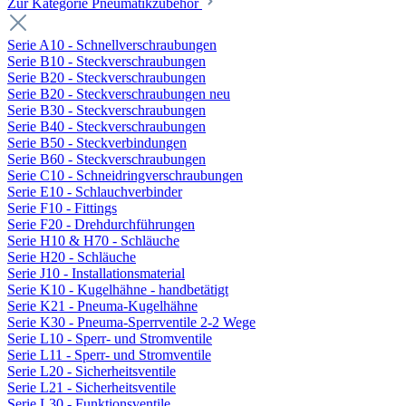
Zur Kategorie Pneumatikzubehör
Serie A10 - Schnellverschraubungen
Serie B10 - Steckverschraubungen
Serie B20 - Steckverschraubungen
Serie B20 - Steckverschraubungen neu
Serie B30 - Steckverschraubungen
Serie B40 - Steckverschraubungen
Serie B50 - Steckverbindungen
Serie B60 - Steckverschraubungen
Serie C10 - Schneidringverschraubungen
Serie E10 - Schlauchverbinder
Serie F10 - Fittings
Serie F20 - Drehdurchführungen
Serie H10 & H70 - Schläuche
Serie H20 - Schläuche
Serie J10 - Installationsmaterial
Serie K10 - Kugelhähne - handbetätigt
Serie K21 - Pneuma-Kugelhähne
Serie K30 - Pneuma-Sperrventile 2-2 Wege
Serie L10 - Sperr- und Stromventile
Serie L11 - Sperr- und Stromventile
Serie L20 - Sicherheitsventile
Serie L21 - Sicherheitsventile
Serie L30 - Funktionsventile