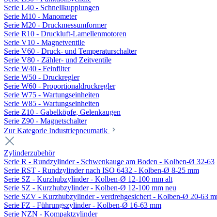
Serie L40 - Schnellkupplungen
Serie M10 - Manometer
Serie M20 - Druckmessumformer
Serie R10 - Druckluft-Lamellenmotoren
Serie V10 - Magnetventile
Serie V60 - Druck- und Temperaturschalter
Serie V80 - Zähler- und Zeitventile
Serie W40 - Feinfilter
Serie W50 - Druckregler
Serie W60 - Proportionaldruckregler
Serie W75 - Wartungseinheiten
Serie W85 - Wartungseinheiten
Serie Z10 - Gabelköpfe, Gelenkaugen
Serie Z90 - Magnetschalter
Zur Kategorie Industriepneumatik
Zylinderzubehör
Serie R - Rundzylinder - Schwenkauge am Boden - Kolben-Ø 32-63
Serie RST - Rundzylinder nach ISO 6432 - Kolben-Ø 8-25 mm
Serie SZ - Kurzhubzylinder - Kolben-Ø 12-100 mm alt
Serie SZ - Kurzhubzylinder - Kolben-Ø 12-100 mm neu
Serie SZV - Kurzhubzylinder - verdrehgesichert - Kolben-Ø 20-63 
Serie FZ - Führungszylinder - Kolben-Ø 16-63 mm
Serie NZN - Kompaktzylinder