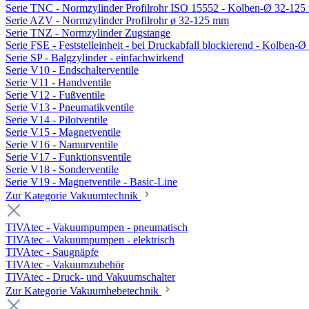
Serie TNC - Normzylinder Profilrohr ISO 15552 - Kolben-Ø 32-12
Serie AZV - Normzylinder Profilrohr ø 32-125 mm
Serie TNZ - Normzylinder Zugstange
Serie FSE - Feststelleinheit - bei Druckabfall blockierend - Kolben-
Serie SP - Balgzylinder - einfachwirkend
Serie V10 - Endschalterventile
Serie V11 - Handventile
Serie V12 - Fußventile
Serie V13 - Pneumatikventile
Serie V14 - Pilotventile
Serie V15 - Magnetventile
Serie V16 - Namurventile
Serie V17 - Funktionsventile
Serie V18 - Sonderventile
Serie V19 - Magnetventile - Basic-Line
Zur Kategorie Vakuumtechnik
TIVAtec - Vakuumpumpen - pneumatisch
TIVAtec - Vakuumpumpen - elektrisch
TIVAtec - Saugnäpfe
TIVAtec - Vakuumzubehör
TIVAtec - Druck- und Vakuumschalter
Zur Kategorie Vakuumhebetechnik