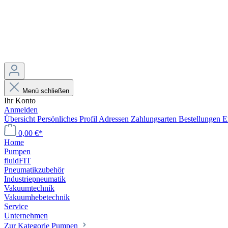
Menü schließen
Ihr Konto
Anmelden
Übersicht
Persönliches Profil
Adressen
Zahlungsarten
Bestellungen
E
0,00 €*
Home
Pumpen
fluidFIT
Pneumatikzubehör
Industriepneumatik
Vakuumtechnik
Vakuumhebetechnik
Service
Unternehmen
Zur Kategorie Pumpen