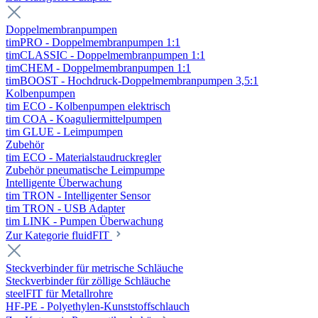
Doppelmembranpumpen
timPRO - Doppelmembranpumpen 1:1
timCLASSIC - Doppelmembranpumpen 1:1
timCHEM - Doppelmembranpumpen 1:1
timBOOST - Hochdruck-Doppelmembranpumpen 3,5:1
Kolbenpumpen
tim ECO - Kolbenpumpen elektrisch
tim COA - Koaguliermittelpumpen
tim GLUE - Leimpumpen
Zubehör
tim ECO - Materialstaudruckregler
Zubehör pneumatische Leimpumpe
Intelligente Überwachung
tim TRON - Intelligenter Sensor
tim TRON - USB Adapter
tim LINK - Pumpen Überwachung
Zur Kategorie fluidFIT
Steckverbinder für metrische Schläuche
Steckverbinder für zöllige Schläuche
steelFIT für Metallrohre
HF-PE - Polyethylen-Kunststoffschlauch