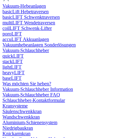
Vakuum-Hebeanlagen
basicLift Hebetraversen
basicLIFT Schwenktraversen
multiLIFT Wendetraversen
coilLIFT Schwenk-Lifter
poroLIFT
accuLIFT Akkuanlagen
Vakuumhebeanlagen Sonderlösungen
Vakuum-Schlauchheber
quickLIFT
stackLIFT
lightLIFT
heavyLIFT
baseLIFT
Was möchten Sie heben?
Vakuum-Schlauchheber Information
Vakuum-Schlauchheber FAQ
Schlauchheber-Kontaktformular
Kransysteme
Säulenschwenkkran
Wandschwenkkran
Aluminium-Schienensystem
Niedrigbaukran
Knickarmkran