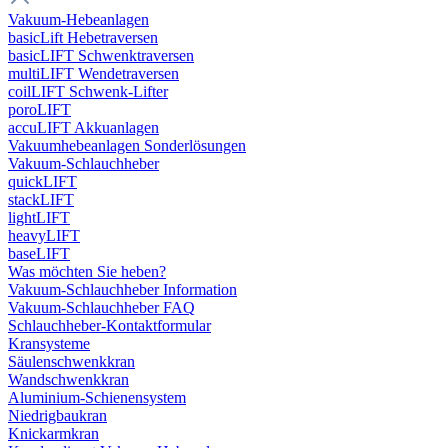
Vakuum-Hebeanlagen
basicLift Hebetraversen
basicLIFT Schwenktraversen
multiLIFT Wendetraversen
coilLIFT Schwenk-Lifter
poroLIFT
accuLIFT Akkuanlagen
Vakuumhebeanlagen Sonderlösungen
Vakuum-Schlauchheber
quickLIFT
stackLIFT
lightLIFT
heavyLIFT
baseLIFT
Was möchten Sie heben?
Vakuum-Schlauchheber Information
Vakuum-Schlauchheber FAQ
Schlauchheber-Kontaktformular
Kransysteme
Säulenschwenkkran
Wandschwenkkran
Aluminium-Schienensystem
Niedrigbaukran
Knickarmkran