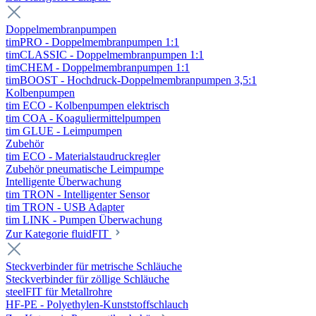
Doppelmembranpumpen
timPRO - Doppelmembranpumpen 1:1
timCLASSIC - Doppelmembranpumpen 1:1
timCHEM - Doppelmembranpumpen 1:1
timBOOST - Hochdruck-Doppelmembranpumpen 3,5:1
Kolbenpumpen
tim ECO - Kolbenpumpen elektrisch
tim COA - Koaguliermittelpumpen
tim GLUE - Leimpumpen
Zubehör
tim ECO - Materialstaudruckregler
Zubehör pneumatische Leimpumpe
Intelligente Überwachung
tim TRON - Intelligenter Sensor
tim TRON - USB Adapter
tim LINK - Pumpen Überwachung
Zur Kategorie fluidFIT
Steckverbinder für metrische Schläuche
Steckverbinder für zöllige Schläuche
steelFIT für Metallrohre
HF-PE - Polyethylen-Kunststoffschlauch