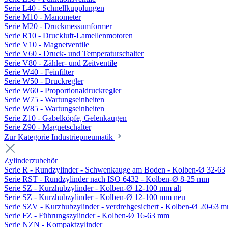
Serie L40 - Schnellkupplungen
Serie M10 - Manometer
Serie M20 - Druckmessumformer
Serie R10 - Druckluft-Lamellenmotoren
Serie V10 - Magnetventile
Serie V60 - Druck- und Temperaturschalter
Serie V80 - Zähler- und Zeitventile
Serie W40 - Feinfilter
Serie W50 - Druckregler
Serie W60 - Proportionaldruckregler
Serie W75 - Wartungseinheiten
Serie W85 - Wartungseinheiten
Serie Z10 - Gabelköpfe, Gelenkaugen
Serie Z90 - Magnetschalter
Zur Kategorie Industriepneumatik
Zylinderzubehör
Serie R - Rundzylinder - Schwenkauge am Boden - Kolben-Ø 32-63
Serie RST - Rundzylinder nach ISO 6432 - Kolben-Ø 8-25 mm
Serie SZ - Kurzhubzylinder - Kolben-Ø 12-100 mm alt
Serie SZ - Kurzhubzylinder - Kolben-Ø 12-100 mm neu
Serie SZV - Kurzhubzylinder - verdrehgesichert - Kolben-Ø 20-63 
Serie FZ - Führungszylinder - Kolben-Ø 16-63 mm
Serie NZN - Kompaktzylinder