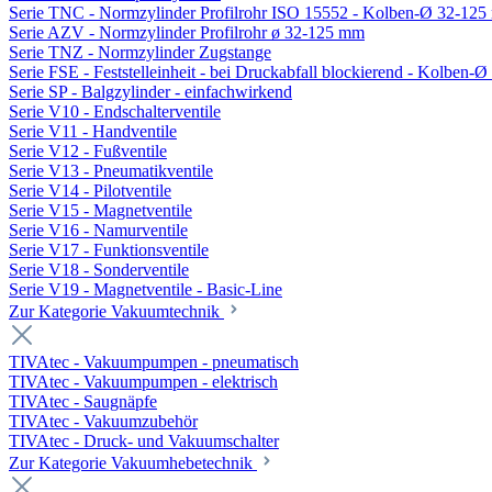
Serie TNC - Normzylinder Profilrohr ISO 15552 - Kolben-Ø 32-12
Serie AZV - Normzylinder Profilrohr ø 32-125 mm
Serie TNZ - Normzylinder Zugstange
Serie FSE - Feststelleinheit - bei Druckabfall blockierend - Kolben-
Serie SP - Balgzylinder - einfachwirkend
Serie V10 - Endschalterventile
Serie V11 - Handventile
Serie V12 - Fußventile
Serie V13 - Pneumatikventile
Serie V14 - Pilotventile
Serie V15 - Magnetventile
Serie V16 - Namurventile
Serie V17 - Funktionsventile
Serie V18 - Sonderventile
Serie V19 - Magnetventile - Basic-Line
Zur Kategorie Vakuumtechnik
TIVAtec - Vakuumpumpen - pneumatisch
TIVAtec - Vakuumpumpen - elektrisch
TIVAtec - Saugnäpfe
TIVAtec - Vakuumzubehör
TIVAtec - Druck- und Vakuumschalter
Zur Kategorie Vakuumhebetechnik