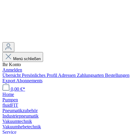
Menü schließen
Ihr Konto
Anmelden
Übersicht
Persönliches Profil
Adressen
Zahlungsarten
Bestellungen
Export
Abonnements
0,00 €*
Home
Pumpen
fluidFIT
Pneumatikzubehör
Industriepneumatik
Vakuumtechnik
Vakuumhebetechnik
Service