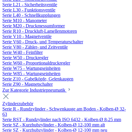
Serie L21 - Sicherheitsventile
Serie L30 - Funktionsventile
Serie L40 - Schnellkupplungen
Serie M10 - Manometer
Serie M20 - Druckmessumformer
Serie R10 - Druckluft-Lamellenmotoren
Serie V10 - Magnetventile
Serie V60 - Druck- und Temperaturschalter
Serie V80 - Zähler- und Zeitventile
Serie W40 - Feinfilter
Serie W50 - Druckregler
Serie W60 - Proportionaldruckregler
Serie W75 - Wartungseinheiten
Serie W85 - Wartungseinheiten
Serie Z10 - Gabelköpfe, Gelenkaugen
Serie Z90 - Magnetschalter
Zur Kategorie Industriepneumatik
Zylinderzubehör
Serie R - Rundzylinder - Schwenkauge am Boden - Kolben-Ø 32-
63
Serie RST - Rundzylinder nach ISO 6432 - Kolben-Ø 8-25 mm
Serie SZ - Kurzhubzylinder - Kolben-Ø 12-100 mm alt
Serie SZ - Kurzhubzylinder - Kolben-Ø 12-100 mm neu