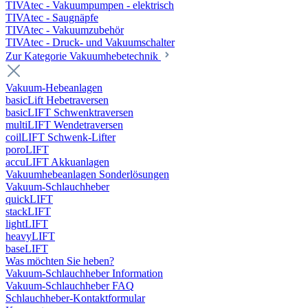
TIVAtec - Vakuumpumpen - elektrisch
TIVAtec - Saugnäpfe
TIVAtec - Vakuumzubehör
TIVAtec - Druck- und Vakuumschalter
Zur Kategorie Vakuumhebetechnik
Vakuum-Hebeanlagen
basicLift Hebetraversen
basicLIFT Schwenktraversen
multiLIFT Wendetraversen
coilLIFT Schwenk-Lifter
poroLIFT
accuLIFT Akkuanlagen
Vakuumhebeanlagen Sonderlösungen
Vakuum-Schlauchheber
quickLIFT
stackLIFT
lightLIFT
heavyLIFT
baseLIFT
Was möchten Sie heben?
Vakuum-Schlauchheber Information
Vakuum-Schlauchheber FAQ
Schlauchheber-Kontaktformular