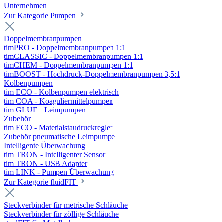
Unternehmen
Zur Kategorie Pumpen
Doppelmembranpumpen
timPRO - Doppelmembranpumpen 1:1
timCLASSIC - Doppelmembranpumpen 1:1
timCHEM - Doppelmembranpumpen 1:1
timBOOST - Hochdruck-Doppelmembranpumpen 3,5:1
Kolbenpumpen
tim ECO - Kolbenpumpen elektrisch
tim COA - Koaguliermittelpumpen
tim GLUE - Leimpumpen
Zubehör
tim ECO - Materialstaudruckregler
Zubehör pneumatische Leimpumpe
Intelligente Überwachung
tim TRON - Intelligenter Sensor
tim TRON - USB Adapter
tim LINK - Pumpen Überwachung
Zur Kategorie fluidFIT
Steckverbinder für metrische Schläuche
Steckverbinder für zöllige Schläuche