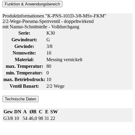
Funktion & Anwendungsbereich
Produktinformationen "K-PNS-101D-3/8-MSv-FKM"
2/2-Wege-Pneuma-Sperrventil - doppeltwirkend
mit Namur-Schnittstelle - Volldurchgang
Serie:
K30
Gewindeart:
G
Gewinde:
3/8
Nennweite:
10
Material:
Messing vernickelt
max. Temperatur:
80
min. Temperatur:
0
max. Betriebsdruck:
10
Ventil Bauart:
2/2 Wege
Technische Daten
Gew
DN
A
ØB
C
E
SW
G3/8
10
54
46,0
98
31
22