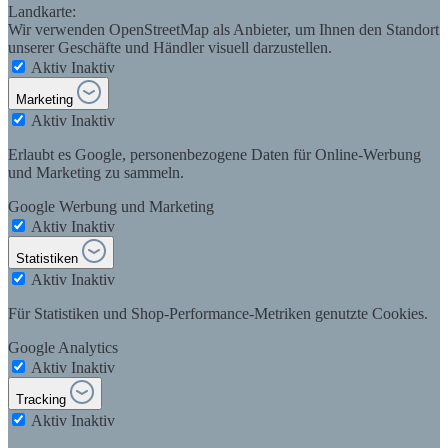
Landkarte:
Wir verwenden OpenStreetMap als Anbieter, um Ihnen den Standort
unserer Geschäfte und Händler visuell darzustellen.
Aktiv
Inaktiv
Marketing
Aktiv
Inaktiv
Erlaubt es Google, personenbezogene Daten für Online-Werbung
und Marketing zu sammeln.
Google Werbung und Marketing
Aktiv
Inaktiv
Statistiken
Aktiv
Inaktiv
Für Statistiken und Shop-Performance-Metriken genutzte Cookies.
Google Analytics
Aktiv
Inaktiv
Tracking
Aktiv
Inaktiv