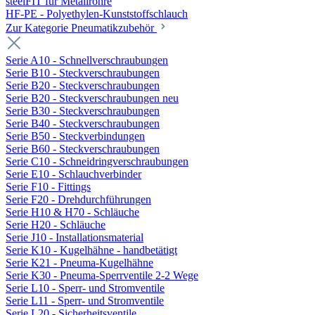
steelFIT für Metallrohre
HF-PE - Polyethylen-Kunststoffschlauch
Zur Kategorie Pneumatikzubehör
Serie A10 - Schnellverschraubungen
Serie B10 - Steckverschraubungen
Serie B20 - Steckverschraubungen
Serie B20 - Steckverschraubungen neu
Serie B30 - Steckverschraubungen
Serie B40 - Steckverschraubungen
Serie B50 - Steckverbindungen
Serie B60 - Steckverschraubungen
Serie C10 - Schneidringverschraubungen
Serie E10 - Schlauchverbinder
Serie F10 - Fittings
Serie F20 - Drehdurchführungen
Serie H10 & H70 - Schläuche
Serie H20 - Schläuche
Serie J10 - Installationsmaterial
Serie K10 - Kugelhähne - handbetätigt
Serie K21 - Pneuma-Kugelhähne
Serie K30 - Pneuma-Sperrventile 2-2 Wege
Serie L10 - Sperr- und Stromventile
Serie L11 - Sperr- und Stromventile
Serie L20 - Sicherheitsventile