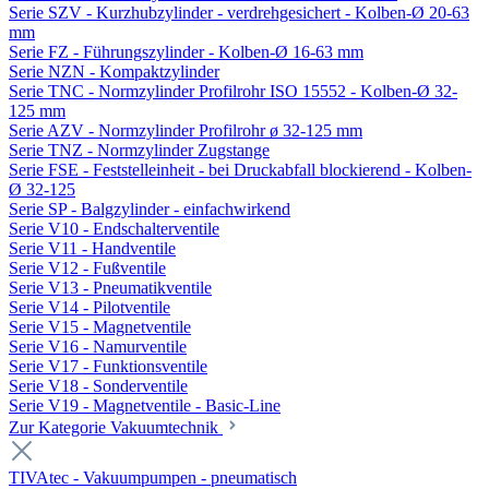
Serie SZV - Kurzhubzylinder - verdrehgesichert - Kolben-Ø 20-63
mm
Serie FZ - Führungszylinder - Kolben-Ø 16-63 mm
Serie NZN - Kompaktzylinder
Serie TNC - Normzylinder Profilrohr ISO 15552 - Kolben-Ø 32-
125 mm
Serie AZV - Normzylinder Profilrohr ø 32-125 mm
Serie TNZ - Normzylinder Zugstange
Serie FSE - Feststelleinheit - bei Druckabfall blockierend - Kolben-
Ø 32-125
Serie SP - Balgzylinder - einfachwirkend
Serie V10 - Endschalterventile
Serie V11 - Handventile
Serie V12 - Fußventile
Serie V13 - Pneumatikventile
Serie V14 - Pilotventile
Serie V15 - Magnetventile
Serie V16 - Namurventile
Serie V17 - Funktionsventile
Serie V18 - Sonderventile
Serie V19 - Magnetventile - Basic-Line
Zur Kategorie Vakuumtechnik
TIVAtec - Vakuumpumpen - pneumatisch