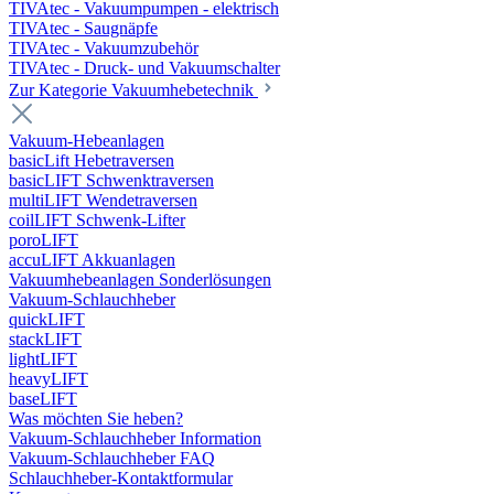
TIVAtec - Vakuumpumpen - elektrisch
TIVAtec - Saugnäpfe
TIVAtec - Vakuumzubehör
TIVAtec - Druck- und Vakuumschalter
Zur Kategorie Vakuumhebetechnik
Vakuum-Hebeanlagen
basicLift Hebetraversen
basicLIFT Schwenktraversen
multiLIFT Wendetraversen
coilLIFT Schwenk-Lifter
poroLIFT
accuLIFT Akkuanlagen
Vakuumhebeanlagen Sonderlösungen
Vakuum-Schlauchheber
quickLIFT
stackLIFT
lightLIFT
heavyLIFT
baseLIFT
Was möchten Sie heben?
Vakuum-Schlauchheber Information
Vakuum-Schlauchheber FAQ
Schlauchheber-Kontaktformular