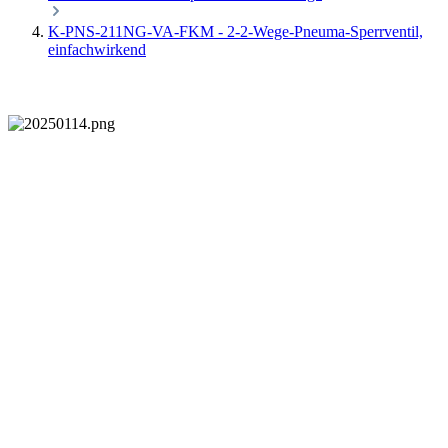
K-PNS-211NG-VA-FKM - 2-2-Wege-Pneuma-Sperrventil,
einfachwirkend