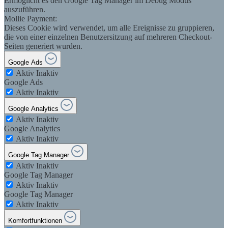
Ermöglicht es den Google Tag Manager im Debug Modus
auszuführen.
Mollie Payment:
Dieses Cookie wird verwendet, um alle Ereignisse zu gruppieren,
die von einer einzelnen Benutzersitzung auf mehreren Checkout-
Seiten generiert wurden.
Google Ads
Aktiv
Inaktiv
Google Ads
Aktiv
Inaktiv
Google Analytics
Aktiv
Inaktiv
Google Analytics
Aktiv
Inaktiv
Google Tag Manager
Aktiv
Inaktiv
Google Tag Manager
Aktiv
Inaktiv
Google Tag Manager
Aktiv
Inaktiv
Komfortfunktionen