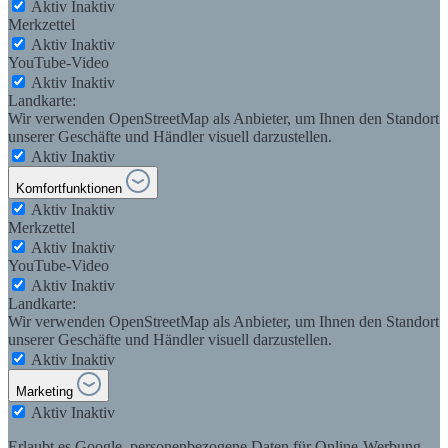
Aktiv
Inaktiv
Merkzettel
Aktiv
Inaktiv
YouTube-Video
Aktiv
Inaktiv
Landkarte:
Wir verwenden OpenStreetMap als Anbieter, um Ihnen den Standort
unserer Geschäfte und Händler visuell darzustellen.
Aktiv
Inaktiv
Komfortfunktionen
Aktiv
Inaktiv
Merkzettel
Aktiv
Inaktiv
YouTube-Video
Aktiv
Inaktiv
Landkarte:
Wir verwenden OpenStreetMap als Anbieter, um Ihnen den Standort
unserer Geschäfte und Händler visuell darzustellen.
Aktiv
Inaktiv
Marketing
Aktiv
Inaktiv
Erlaubt es Google, personenbezogene Daten für Online-Werbung