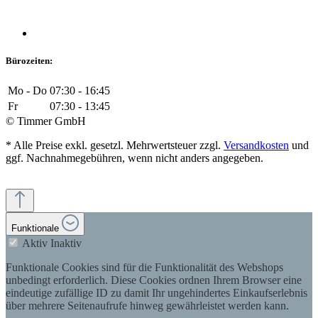
Bürozeiten:
Mo - Do
07:30 - 16:45
Fr
07:30 - 13:45
© Timmer GmbH
* Alle Preise exkl. gesetzl. Mehrwertsteuer zzgl.
Versandkosten
und
ggf. Nachnahmegebühren, wenn nicht anders angegeben.
Funktionale
Aktiv
Inaktiv
Funktionale Cookies sind für die Funktionalität des Webshops
unbedingt erforderlich. Diese Cookies ordnen Ihrem Browser eine
eindeutige zufällige ID zu damit Ihr ungehindertes Einkaufserlebnis
über mehrere Seitenaufrufe hinweg gewährleistet werden kann.