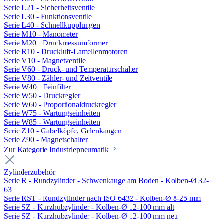
Serie L21 - Sicherheitsventile
Serie L30 - Funktionsventile
Serie L40 - Schnellkupplungen
Serie M10 - Manometer
Serie M20 - Druckmessumformer
Serie R10 - Druckluft-Lamellenmotoren
Serie V10 - Magnetventile
Serie V60 - Druck- und Temperaturschalter
Serie V80 - Zähler- und Zeitventile
Serie W40 - Feinfilter
Serie W50 - Druckregler
Serie W60 - Proportionaldruckregler
Serie W75 - Wartungseinheiten
Serie W85 - Wartungseinheiten
Serie Z10 - Gabelköpfe, Gelenkaugen
Serie Z90 - Magnetschalter
Zur Kategorie Industriepneumatik
Zylinderzubehör
Serie R - Rundzylinder - Schwenkauge am Boden - Kolben-Ø 32-
63
Serie RST - Rundzylinder nach ISO 6432 - Kolben-Ø 8-25 mm
Serie SZ - Kurzhubzylinder - Kolben-Ø 12-100 mm alt
Serie SZ - Kurzhubzylinder - Kolben-Ø 12-100 mm neu