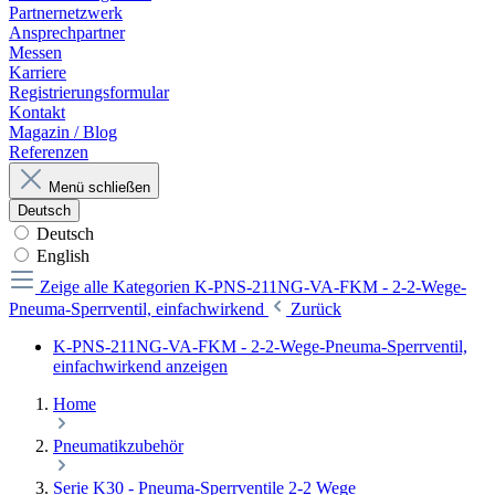
Partnernetzwerk
Ansprechpartner
Messen
Karriere
Registrierungsformular
Kontakt
Magazin / Blog
Referenzen
Menü schließen
Deutsch
Deutsch
English
Zeige alle Kategorien
K-PNS-211NG-VA-FKM - 2-2-Wege-
Pneuma-Sperrventil, einfachwirkend
Zurück
K-PNS-211NG-VA-FKM - 2-2-Wege-Pneuma-Sperrventil,
einfachwirkend anzeigen
Home
Pneumatikzubehör
Serie K30 - Pneuma-Sperrventile 2-2 Wege