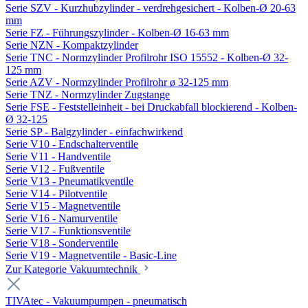
Serie SZV - Kurzhubzylinder - verdrehgesichert - Kolben-Ø 20-63
mm
Serie FZ - Führungszylinder - Kolben-Ø 16-63 mm
Serie NZN - Kompaktzylinder
Serie TNC - Normzylinder Profilrohr ISO 15552 - Kolben-Ø 32-
125 mm
Serie AZV - Normzylinder Profilrohr ø 32-125 mm
Serie TNZ - Normzylinder Zugstange
Serie FSE - Feststelleinheit - bei Druckabfall blockierend - Kolben-
Ø 32-125
Serie SP - Balgzylinder - einfachwirkend
Serie V10 - Endschalterventile
Serie V11 - Handventile
Serie V12 - Fußventile
Serie V13 - Pneumatikventile
Serie V14 - Pilotventile
Serie V15 - Magnetventile
Serie V16 - Namurventile
Serie V17 - Funktionsventile
Serie V18 - Sonderventile
Serie V19 - Magnetventile - Basic-Line
Zur Kategorie Vakuumtechnik
TIVAtec - Vakuumpumpen - pneumatisch