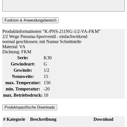
Funktion & Anwendungsbereich
Produktinformationen "K-PNS-211NG-1/2-VA-FKM"
2/2 Wege Pneuma-Sperrventil - einfachwirkend
normal geschlossen; mit Namur Schnittstelle
Material: VA
Dichtung: FKM
Serie:
K30
Gewindeart:
G
Gewinde:
1/2
Nennweite:
15
max. Temperatur:
150
min. Temperatur:
-20
max. Betriebsdruck:
10
Produktspezifische Downloads
#
Kategorie
Beschreibung
Download