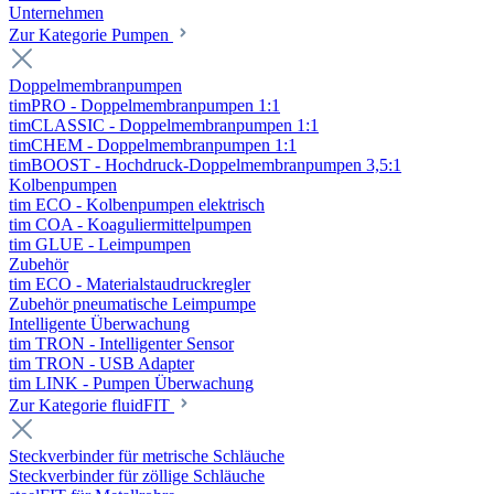
Unternehmen
Zur Kategorie Pumpen
Doppelmembranpumpen
timPRO - Doppelmembranpumpen 1:1
timCLASSIC - Doppelmembranpumpen 1:1
timCHEM - Doppelmembranpumpen 1:1
timBOOST - Hochdruck-Doppelmembranpumpen 3,5:1
Kolbenpumpen
tim ECO - Kolbenpumpen elektrisch
tim COA - Koaguliermittelpumpen
tim GLUE - Leimpumpen
Zubehör
tim ECO - Materialstaudruckregler
Zubehör pneumatische Leimpumpe
Intelligente Überwachung
tim TRON - Intelligenter Sensor
tim TRON - USB Adapter
tim LINK - Pumpen Überwachung
Zur Kategorie fluidFIT
Steckverbinder für metrische Schläuche
Steckverbinder für zöllige Schläuche