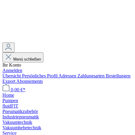
Menü schließen
Ihr Konto
Anmelden
Übersicht
Persönliches Profil
Adressen
Zahlungsarten
Bestellungen
Export
Abonnements
0,00 €*
Home
Pumpen
fluidFIT
Pneumatikzubehör
Industriepneumatik
Vakuumtechnik
Vakuumhebetechnik
Service