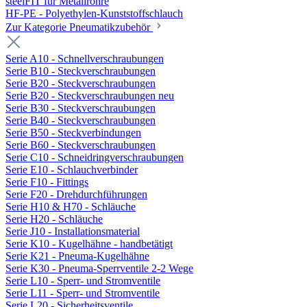
steelFIT für Metallrohre
HF-PE - Polyethylen-Kunststoffschlauch
Zur Kategorie Pneumatikzubehör
Serie A10 - Schnellverschraubungen
Serie B10 - Steckverschraubungen
Serie B20 - Steckverschraubungen
Serie B20 - Steckverschraubungen neu
Serie B30 - Steckverschraubungen
Serie B40 - Steckverschraubungen
Serie B50 - Steckverbindungen
Serie B60 - Steckverschraubungen
Serie C10 - Schneidringverschraubungen
Serie E10 - Schlauchverbinder
Serie F10 - Fittings
Serie F20 - Drehdurchführungen
Serie H10 & H70 - Schläuche
Serie H20 - Schläuche
Serie J10 - Installationsmaterial
Serie K10 - Kugelhähne - handbetätigt
Serie K21 - Pneuma-Kugelhähne
Serie K30 - Pneuma-Sperrventile 2-2 Wege
Serie L10 - Sperr- und Stromventile
Serie L11 - Sperr- und Stromventile
Serie L20 - Sicherheitsventile