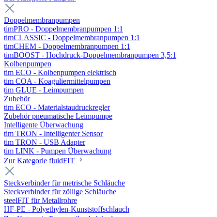
Doppelmembranpumpen
timPRO - Doppelmembranpumpen 1:1
timCLASSIC - Doppelmembranpumpen 1:1
timCHEM - Doppelmembranpumpen 1:1
timBOOST - Hochdruck-Doppelmembranpumpen 3,5:1
Kolbenpumpen
tim ECO - Kolbenpumpen elektrisch
tim COA - Koaguliermittelpumpen
tim GLUE - Leimpumpen
Zubehör
tim ECO - Materialstaudruckregler
Zubehör pneumatische Leimpumpe
Intelligente Überwachung
tim TRON - Intelligenter Sensor
tim TRON - USB Adapter
tim LINK - Pumpen Überwachung
Zur Kategorie fluidFIT
Steckverbinder für metrische Schläuche
Steckverbinder für zöllige Schläuche
steelFIT für Metallrohre
HF-PE - Polyethylen-Kunststoffschlauch