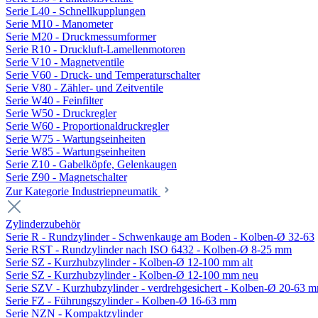
Serie L40 - Schnellkupplungen
Serie M10 - Manometer
Serie M20 - Druckmessumformer
Serie R10 - Druckluft-Lamellenmotoren
Serie V10 - Magnetventile
Serie V60 - Druck- und Temperaturschalter
Serie V80 - Zähler- und Zeitventile
Serie W40 - Feinfilter
Serie W50 - Druckregler
Serie W60 - Proportionaldruckregler
Serie W75 - Wartungseinheiten
Serie W85 - Wartungseinheiten
Serie Z10 - Gabelköpfe, Gelenkaugen
Serie Z90 - Magnetschalter
Zur Kategorie Industriepneumatik
Zylinderzubehör
Serie R - Rundzylinder - Schwenkauge am Boden - Kolben-Ø 32-63
Serie RST - Rundzylinder nach ISO 6432 - Kolben-Ø 8-25 mm
Serie SZ - Kurzhubzylinder - Kolben-Ø 12-100 mm alt
Serie SZ - Kurzhubzylinder - Kolben-Ø 12-100 mm neu
Serie SZV - Kurzhubzylinder - verdrehgesichert - Kolben-Ø 20-63 
Serie FZ - Führungszylinder - Kolben-Ø 16-63 mm
Serie NZN - Kompaktzylinder