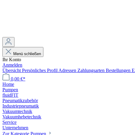
Menü schließen
Ihr Konto
Anmelden
Übersicht
Persönliches Profil
Adressen
Zahlungsarten
Bestellungen
E
0,00 €*
Home
Pumpen
fluidFIT
Pneumatikzubehör
Industriepneumatik
Vakuumtechnik
Vakuumhebetechnik
Service
Unternehmen
Zur Kategorie Pumpen