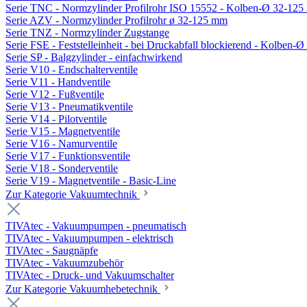
Serie TNC - Normzylinder Profilrohr ISO 15552 - Kolben-Ø 32-12
Serie AZV - Normzylinder Profilrohr ø 32-125 mm
Serie TNZ - Normzylinder Zugstange
Serie FSE - Feststelleinheit - bei Druckabfall blockierend - Kolben-
Serie SP - Balgzylinder - einfachwirkend
Serie V10 - Endschalterventile
Serie V11 - Handventile
Serie V12 - Fußventile
Serie V13 - Pneumatikventile
Serie V14 - Pilotventile
Serie V15 - Magnetventile
Serie V16 - Namurventile
Serie V17 - Funktionsventile
Serie V18 - Sonderventile
Serie V19 - Magnetventile - Basic-Line
Zur Kategorie Vakuumtechnik
TIVAtec - Vakuumpumpen - pneumatisch
TIVAtec - Vakuumpumpen - elektrisch
TIVAtec - Saugnäpfe
TIVAtec - Vakuumzubehör
TIVAtec - Druck- und Vakuumschalter
Zur Kategorie Vakuumhebetechnik