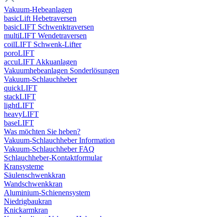
Vakuum-Hebeanlagen
basicLift Hebetraversen
basicLIFT Schwenktraversen
multiLIFT Wendetraversen
coilLIFT Schwenk-Lifter
poroLIFT
accuLIFT Akkuanlagen
Vakuumhebeanlagen Sonderlösungen
Vakuum-Schlauchheber
quickLIFT
stackLIFT
lightLIFT
heavyLIFT
baseLIFT
Was möchten Sie heben?
Vakuum-Schlauchheber Information
Vakuum-Schlauchheber FAQ
Schlauchheber-Kontaktformular
Kransysteme
Säulenschwenkkran
Wandschwenkkran
Aluminium-Schienensystem
Niedrigbaukran
Knickarmkran