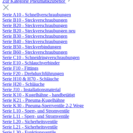
Zur Kategorie Pneumatikzubehör
Serie A10 - Schnellverschraubungen
Serie B10 - Steckverschraubungen
Serie B20 - Steckverschraubungen
Serie B20 - Steckverschraubungen neu
Serie B30 - Steckverschraubungen
Serie B40 - Steckverschraubungen
Serie B50 - Steckverbindungen
Serie B60 - Steckverschraubungen
Serie C10 - Schneidringverschraubungen
Serie E10 - Schlauchverbinder
Serie F10 - Fittings
Serie F20 - Drehdurchführungen
Serie H10 & H70 - Schläuche
Serie H20 - Schläuche
Serie J10 - Installationsmaterial
Serie K10 - Kugelhähne - handbetätigt
Serie K21 - Pneuma-Kugelhähne
Serie K30 - Pneuma-Sperrventile 2-2 Wege
Serie L10 - Sperr- und Stromventile
Serie L11 - Sperr- und Stromventile
Serie L20 - Sicherheitsventile
Serie L21 - Sicherheitsventile
Serie L30 - Funktionsventile