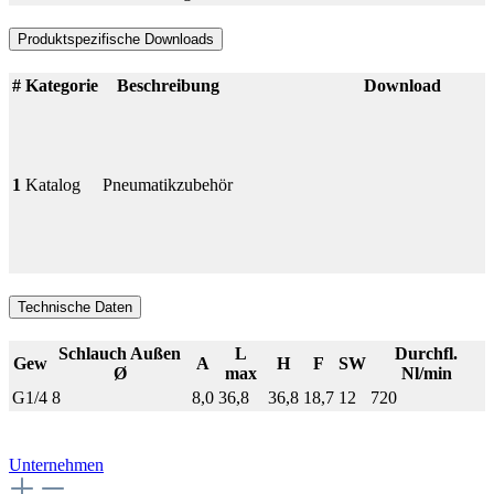
Produktspezifische Downloads
#
Kategorie
Beschreibung
Download
1
Katalog
Pneumatikzubehör
Technische Daten
Schlauch Außen
L
Durchfl.
Gew
A
H
F
SW
Ø
max
Nl/min
G1/4
8
8,0
36,8
36,8
18,7
12
720
Unternehmen