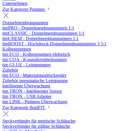
Unternehmen
Zur Kategorie Pumpen
Doppelmembranpumpen
timPRO - Doppelmembranpumpen 1:1
timCLASSIC - Doppelmembranpumpen 1:1
timCHEM - Doppelmembranpumpen 1:1
timBOOST - Hochdruck-Doppelmembranpumpen 3,5:1
Kolbenpumpen
tim ECO - Kolbenpumpen elektrisch
tim COA - Koaguliermittelpumpen
tim GLUE - Leimpumpen
Zubehör
tim ECO - Materialstaudruckregler
Zubehör pneumatische Leimpumpe
Intelligente Überwachung
tim TRON - Intelligenter Sensor
tim TRON - USB Adapter
tim LINK - Pumpen Überwachung
Zur Kategorie fluidFIT
Steckverbinder für metrische Schläuche
Steckverbinder für zöllige Schläuche