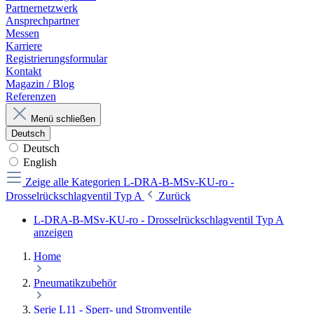
Partnernetzwerk
Ansprechpartner
Messen
Karriere
Registrierungsformular
Kontakt
Magazin / Blog
Referenzen
Menü schließen
Deutsch
Deutsch
English
Zeige alle Kategorien
L-DRA-B-MSv-KU-ro -
Drosselrückschlagventil Typ A
Zurück
L-DRA-B-MSv-KU-ro - Drosselrückschlagventil Typ A
anzeigen
Home
Pneumatikzubehör
Serie L11 - Sperr- und Stromventile