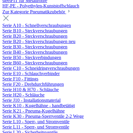
steelFIT für Metallrohre
HF-PE - Polyethylen-Kunststoffschlauch
Zur Kategorie Pneumatikzubehör
Serie A10 - Schnellverschraubungen
Serie B10 - Steckverschraubungen
Serie B20 - Steckverschraubungen
Serie B20 - Steckverschraubungen neu
Serie B30 - Steckverschraubungen
Serie B40 - Steckverschraubungen
Serie B50 - Steckverbindungen
Serie B60 - Steckverschraubungen
Serie C10 - Schneidringverschraubungen
Serie E10 - Schlauchverbinder
Serie F10 - Fittings
Serie F20 - Drehdurchführungen
Serie H10 & H70 - Schläuche
Serie H20 - Schläuche
Serie J10 - Installationsmaterial
Serie K10 - Kugelhähne - handbetätigt
Serie K21 - Pneuma-Kugelhähne
Serie K30 - Pneuma-Sperrventile 2-2 Wege
Serie L10 - Sperr- und Stromventile
Serie L11 - Sperr- und Stromventile
Serie L20 - Sicherheitsventile