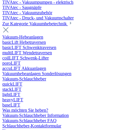
TIVAtec - Vakuumpumpen - elektrisch
TIVAtec - Saugnäpfe
TIVAtec - Vakuumzubehör
TIVAtec - Druck- und Vakuumschalter
Zur Kategorie Vakuumhebetechnik
Vakuum-Hebeanlagen
basicLift Hebetraversen
basicLIFT Schwenktraversen
multiLIFT Wendetraversen
coilLIFT Schwenk-Lifter
poroLIFT
accuLIFT Akkuanlagen
Vakuumhebeanlagen Sonderlösungen
Vakuum-Schlauchheber
quickLIFT
stackLIFT
lightLIFT
heavyLIFT
baseLIFT
Was möchten Sie heben?
Vakuum-Schlauchheber Information
Vakuum-Schlauchheber FAQ
Schlauchheber-Kontaktformular