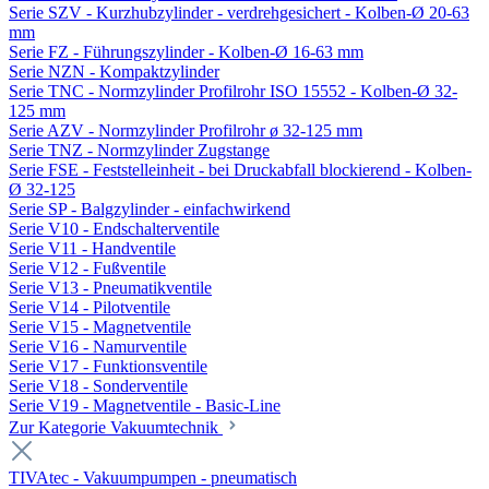
Serie SZV - Kurzhubzylinder - verdrehgesichert - Kolben-Ø 20-63
mm
Serie FZ - Führungszylinder - Kolben-Ø 16-63 mm
Serie NZN - Kompaktzylinder
Serie TNC - Normzylinder Profilrohr ISO 15552 - Kolben-Ø 32-
125 mm
Serie AZV - Normzylinder Profilrohr ø 32-125 mm
Serie TNZ - Normzylinder Zugstange
Serie FSE - Feststelleinheit - bei Druckabfall blockierend - Kolben-
Ø 32-125
Serie SP - Balgzylinder - einfachwirkend
Serie V10 - Endschalterventile
Serie V11 - Handventile
Serie V12 - Fußventile
Serie V13 - Pneumatikventile
Serie V14 - Pilotventile
Serie V15 - Magnetventile
Serie V16 - Namurventile
Serie V17 - Funktionsventile
Serie V18 - Sonderventile
Serie V19 - Magnetventile - Basic-Line
Zur Kategorie Vakuumtechnik
TIVAtec - Vakuumpumpen - pneumatisch