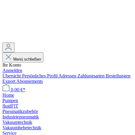
Menü schließen
Ihr Konto
Anmelden
Übersicht
Persönliches Profil
Adressen
Zahlungsarten
Bestellungen
Export
Abonnements
0,00 €*
Home
Pumpen
fluidFIT
Pneumatikzubehör
Industriepneumatik
Vakuumtechnik
Vakuumhebetechnik
Service