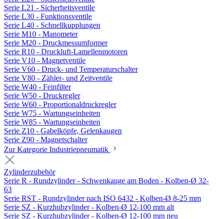
Serie L21 - Sicherheitsventile
Serie L30 - Funktionsventile
Serie L40 - Schnellkupplungen
Serie M10 - Manometer
Serie M20 - Druckmessumformer
Serie R10 - Druckluft-Lamellenmotoren
Serie V10 - Magnetventile
Serie V60 - Druck- und Temperaturschalter
Serie V80 - Zähler- und Zeitventile
Serie W40 - Feinfilter
Serie W50 - Druckregler
Serie W60 - Proportionaldruckregler
Serie W75 - Wartungseinheiten
Serie W85 - Wartungseinheiten
Serie Z10 - Gabelköpfe, Gelenkaugen
Serie Z90 - Magnetschalter
Zur Kategorie Industriepneumatik
Zylinderzubehör
Serie R - Rundzylinder - Schwenkauge am Boden - Kolben-Ø 32-
63
Serie RST - Rundzylinder nach ISO 6432 - Kolben-Ø 8-25 mm
Serie SZ - Kurzhubzylinder - Kolben-Ø 12-100 mm alt
Serie SZ - Kurzhubzylinder - Kolben-Ø 12-100 mm neu