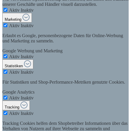
unserer Geschäfte und Händler visuell darzustellen.
Aktiv
Inaktiv
Marketing
Aktiv
Inaktiv
Erlaubt es Google, personenbezogene Daten für Online-Werbung
und Marketing zu sammeln.
Google Werbung und Marketing
Aktiv
Inaktiv
Statistiken
Aktiv
Inaktiv
Für Statistiken und Shop-Performance-Metriken genutzte Cookies.
Google Analytics
Aktiv
Inaktiv
Tracking
Aktiv
Inaktiv
Tracking Cookies helfen dem Shopbetreiber Informationen über das
Verhalten von Nutzern auf ihrer Webseite zu sammeln und