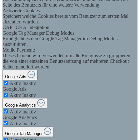
Seite des Benutzers für eine weitere Verwendung.
Aktivierte Cookies:
Speichert welche Cookies bereits vom Benutzer zum ersten Mal
akzeptiert wurden.
CAPTCHA-Integration
Google Tag Manager Debug Modus:
Ermöglicht es den Google Tag Manager im Debug Modus
auszuführen.
Mollie Payment:
Dieses Cookie wird verwendet, um alle Ereignisse zu gruppieren,
die von einer einzelnen Benutzersitzung auf mehreren Checkout-
Seiten generiert wurden.
Google Ads
Aktiv
Inaktiv
Google Ads
Aktiv
Inaktiv
Google Analytics
Aktiv
Inaktiv
Google Analytics
Aktiv
Inaktiv
Google Tag Manager