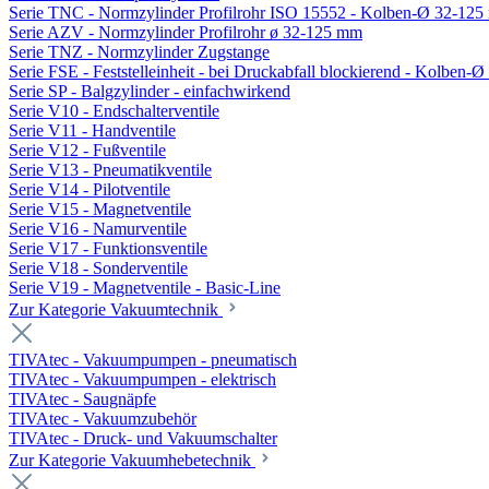
Serie TNC - Normzylinder Profilrohr ISO 15552 - Kolben-Ø 32-12
Serie AZV - Normzylinder Profilrohr ø 32-125 mm
Serie TNZ - Normzylinder Zugstange
Serie FSE - Feststelleinheit - bei Druckabfall blockierend - Kolben-
Serie SP - Balgzylinder - einfachwirkend
Serie V10 - Endschalterventile
Serie V11 - Handventile
Serie V12 - Fußventile
Serie V13 - Pneumatikventile
Serie V14 - Pilotventile
Serie V15 - Magnetventile
Serie V16 - Namurventile
Serie V17 - Funktionsventile
Serie V18 - Sonderventile
Serie V19 - Magnetventile - Basic-Line
Zur Kategorie Vakuumtechnik
TIVAtec - Vakuumpumpen - pneumatisch
TIVAtec - Vakuumpumpen - elektrisch
TIVAtec - Saugnäpfe
TIVAtec - Vakuumzubehör
TIVAtec - Druck- und Vakuumschalter
Zur Kategorie Vakuumhebetechnik