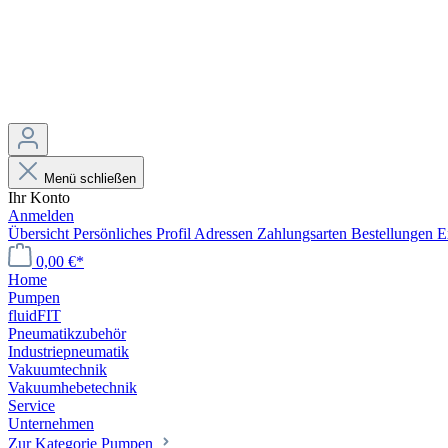
Menü schließen
Ihr Konto
Anmelden
Übersicht
Persönliches Profil
Adressen
Zahlungsarten
Bestellungen
E
0,00 €*
Home
Pumpen
fluidFIT
Pneumatikzubehör
Industriepneumatik
Vakuumtechnik
Vakuumhebetechnik
Service
Unternehmen
Zur Kategorie Pumpen