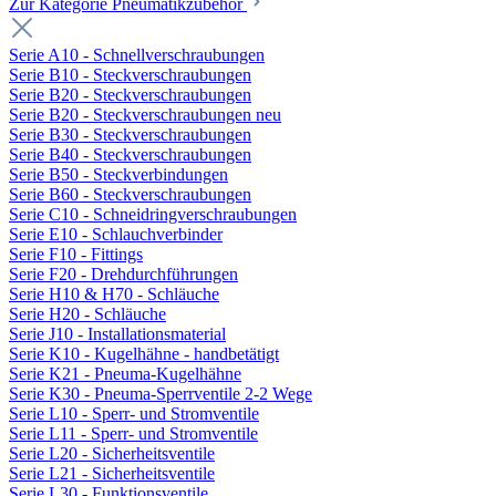
Zur Kategorie Pneumatikzubehör
Serie A10 - Schnellverschraubungen
Serie B10 - Steckverschraubungen
Serie B20 - Steckverschraubungen
Serie B20 - Steckverschraubungen neu
Serie B30 - Steckverschraubungen
Serie B40 - Steckverschraubungen
Serie B50 - Steckverbindungen
Serie B60 - Steckverschraubungen
Serie C10 - Schneidringverschraubungen
Serie E10 - Schlauchverbinder
Serie F10 - Fittings
Serie F20 - Drehdurchführungen
Serie H10 & H70 - Schläuche
Serie H20 - Schläuche
Serie J10 - Installationsmaterial
Serie K10 - Kugelhähne - handbetätigt
Serie K21 - Pneuma-Kugelhähne
Serie K30 - Pneuma-Sperrventile 2-2 Wege
Serie L10 - Sperr- und Stromventile
Serie L11 - Sperr- und Stromventile
Serie L20 - Sicherheitsventile
Serie L21 - Sicherheitsventile
Serie L30 - Funktionsventile