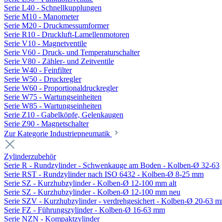
Serie L40 - Schnellkupplungen
Serie M10 - Manometer
Serie M20 - Druckmessumformer
Serie R10 - Druckluft-Lamellenmotoren
Serie V10 - Magnetventile
Serie V60 - Druck- und Temperaturschalter
Serie V80 - Zähler- und Zeitventile
Serie W40 - Feinfilter
Serie W50 - Druckregler
Serie W60 - Proportionaldruckregler
Serie W75 - Wartungseinheiten
Serie W85 - Wartungseinheiten
Serie Z10 - Gabelköpfe, Gelenkaugen
Serie Z90 - Magnetschalter
Zur Kategorie Industriepneumatik
Zylinderzubehör
Serie R - Rundzylinder - Schwenkauge am Boden - Kolben-Ø 32-63
Serie RST - Rundzylinder nach ISO 6432 - Kolben-Ø 8-25 mm
Serie SZ - Kurzhubzylinder - Kolben-Ø 12-100 mm alt
Serie SZ - Kurzhubzylinder - Kolben-Ø 12-100 mm neu
Serie SZV - Kurzhubzylinder - verdrehgesichert - Kolben-Ø 20-63 
Serie FZ - Führungszylinder - Kolben-Ø 16-63 mm
Serie NZN - Kompaktzylinder