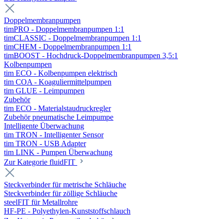
Doppelmembranpumpen
timPRO - Doppelmembranpumpen 1:1
timCLASSIC - Doppelmembranpumpen 1:1
timCHEM - Doppelmembranpumpen 1:1
timBOOST - Hochdruck-Doppelmembranpumpen 3,5:1
Kolbenpumpen
tim ECO - Kolbenpumpen elektrisch
tim COA - Koaguliermittelpumpen
tim GLUE - Leimpumpen
Zubehör
tim ECO - Materialstaudruckregler
Zubehör pneumatische Leimpumpe
Intelligente Überwachung
tim TRON - Intelligenter Sensor
tim TRON - USB Adapter
tim LINK - Pumpen Überwachung
Zur Kategorie fluidFIT
Steckverbinder für metrische Schläuche
Steckverbinder für zöllige Schläuche
steelFIT für Metallrohre
HF-PE - Polyethylen-Kunststoffschlauch