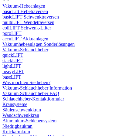
Vakuum-Hebeanlagen
basicLift Hebetraversen
basicLIFT Schwenktraversen
multiLIFT Wendetraversen
coilLIFT Schwenk-Lifter
poroLIFT
accuLIFT Akkuanlagen
Vakuumhebeanlagen Sonderlösungen
Vakuum-Schlauchheber
quickLIFT
stackLIFT
lightLIFT
heavyLIFT
baseLIFT
Was möchten Sie heben?
Vakuum-Schlauchheber Information
Vakuum-Schlauchheber FAQ
Schlauchheber-Kontaktformular
Kransysteme
Säulenschwenkkran
Wandschwenkkran
Aluminium-Schienensystem
Niedrigbaukran
Knickarmkran