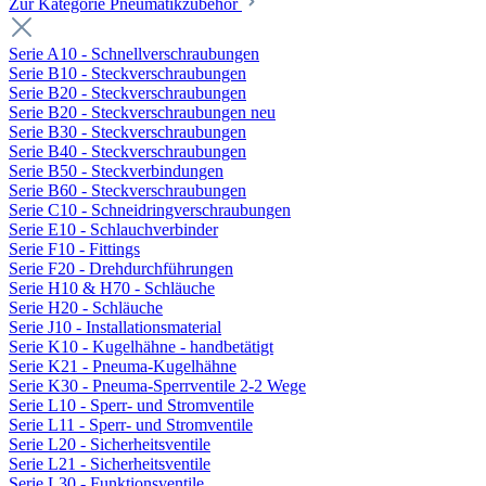
Zur Kategorie Pneumatikzubehör
Serie A10 - Schnellverschraubungen
Serie B10 - Steckverschraubungen
Serie B20 - Steckverschraubungen
Serie B20 - Steckverschraubungen neu
Serie B30 - Steckverschraubungen
Serie B40 - Steckverschraubungen
Serie B50 - Steckverbindungen
Serie B60 - Steckverschraubungen
Serie C10 - Schneidringverschraubungen
Serie E10 - Schlauchverbinder
Serie F10 - Fittings
Serie F20 - Drehdurchführungen
Serie H10 & H70 - Schläuche
Serie H20 - Schläuche
Serie J10 - Installationsmaterial
Serie K10 - Kugelhähne - handbetätigt
Serie K21 - Pneuma-Kugelhähne
Serie K30 - Pneuma-Sperrventile 2-2 Wege
Serie L10 - Sperr- und Stromventile
Serie L11 - Sperr- und Stromventile
Serie L20 - Sicherheitsventile
Serie L21 - Sicherheitsventile
Serie L30 - Funktionsventile