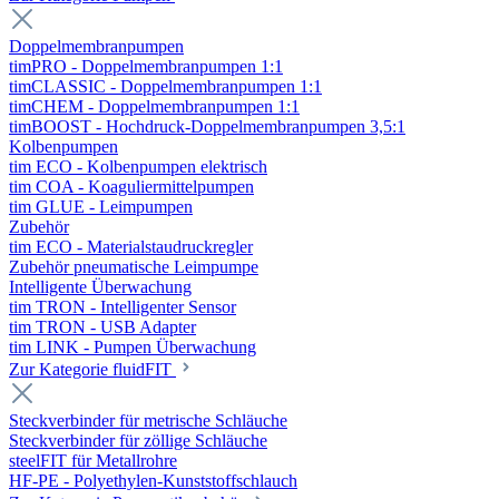
Doppelmembranpumpen
timPRO - Doppelmembranpumpen 1:1
timCLASSIC - Doppelmembranpumpen 1:1
timCHEM - Doppelmembranpumpen 1:1
timBOOST - Hochdruck-Doppelmembranpumpen 3,5:1
Kolbenpumpen
tim ECO - Kolbenpumpen elektrisch
tim COA - Koaguliermittelpumpen
tim GLUE - Leimpumpen
Zubehör
tim ECO - Materialstaudruckregler
Zubehör pneumatische Leimpumpe
Intelligente Überwachung
tim TRON - Intelligenter Sensor
tim TRON - USB Adapter
tim LINK - Pumpen Überwachung
Zur Kategorie fluidFIT
Steckverbinder für metrische Schläuche
Steckverbinder für zöllige Schläuche
steelFIT für Metallrohre
HF-PE - Polyethylen-Kunststoffschlauch