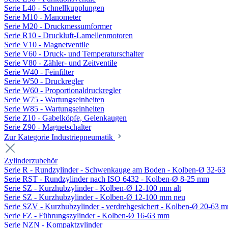
Serie L40 - Schnellkupplungen
Serie M10 - Manometer
Serie M20 - Druckmessumformer
Serie R10 - Druckluft-Lamellenmotoren
Serie V10 - Magnetventile
Serie V60 - Druck- und Temperaturschalter
Serie V80 - Zähler- und Zeitventile
Serie W40 - Feinfilter
Serie W50 - Druckregler
Serie W60 - Proportionaldruckregler
Serie W75 - Wartungseinheiten
Serie W85 - Wartungseinheiten
Serie Z10 - Gabelköpfe, Gelenkaugen
Serie Z90 - Magnetschalter
Zur Kategorie Industriepneumatik
Zylinderzubehör
Serie R - Rundzylinder - Schwenkauge am Boden - Kolben-Ø 32-63
Serie RST - Rundzylinder nach ISO 6432 - Kolben-Ø 8-25 mm
Serie SZ - Kurzhubzylinder - Kolben-Ø 12-100 mm alt
Serie SZ - Kurzhubzylinder - Kolben-Ø 12-100 mm neu
Serie SZV - Kurzhubzylinder - verdrehgesichert - Kolben-Ø 20-63 
Serie FZ - Führungszylinder - Kolben-Ø 16-63 mm
Serie NZN - Kompaktzylinder