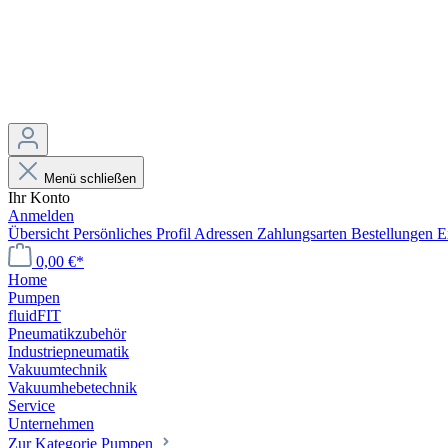
Menü schließen
Ihr Konto
Anmelden
Übersicht
Persönliches Profil
Adressen
Zahlungsarten
Bestellungen
E
0,00 €*
Home
Pumpen
fluidFIT
Pneumatikzubehör
Industriepneumatik
Vakuumtechnik
Vakuumhebetechnik
Service
Unternehmen
Zur Kategorie Pumpen