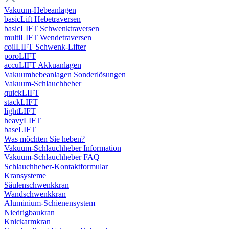
Vakuum-Hebeanlagen
basicLift Hebetraversen
basicLIFT Schwenktraversen
multiLIFT Wendetraversen
coilLIFT Schwenk-Lifter
poroLIFT
accuLIFT Akkuanlagen
Vakuumhebeanlagen Sonderlösungen
Vakuum-Schlauchheber
quickLIFT
stackLIFT
lightLIFT
heavyLIFT
baseLIFT
Was möchten Sie heben?
Vakuum-Schlauchheber Information
Vakuum-Schlauchheber FAQ
Schlauchheber-Kontaktformular
Kransysteme
Säulenschwenkkran
Wandschwenkkran
Aluminium-Schienensystem
Niedrigbaukran
Knickarmkran