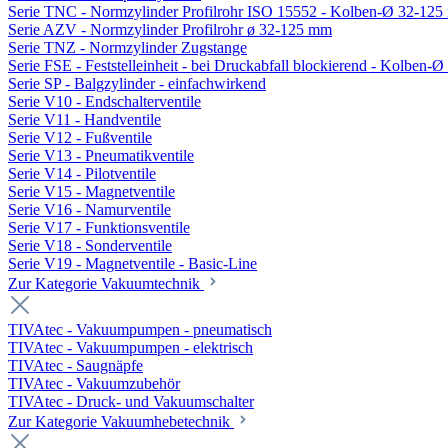
Serie TNC - Normzylinder Profilrohr ISO 15552 - Kolben-Ø 32-12
Serie AZV - Normzylinder Profilrohr ø 32-125 mm
Serie TNZ - Normzylinder Zugstange
Serie FSE - Feststelleinheit - bei Druckabfall blockierend - Kolben-
Serie SP - Balgzylinder - einfachwirkend
Serie V10 - Endschalterventile
Serie V11 - Handventile
Serie V12 - Fußventile
Serie V13 - Pneumatikventile
Serie V14 - Pilotventile
Serie V15 - Magnetventile
Serie V16 - Namurventile
Serie V17 - Funktionsventile
Serie V18 - Sonderventile
Serie V19 - Magnetventile - Basic-Line
Zur Kategorie Vakuumtechnik
TIVAtec - Vakuumpumpen - pneumatisch
TIVAtec - Vakuumpumpen - elektrisch
TIVAtec - Saugnäpfe
TIVAtec - Vakuumzubehör
TIVAtec - Druck- und Vakuumschalter
Zur Kategorie Vakuumhebetechnik