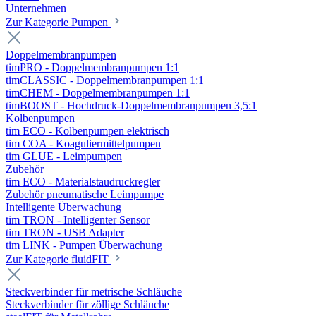
Unternehmen
Zur Kategorie Pumpen
Doppelmembranpumpen
timPRO - Doppelmembranpumpen 1:1
timCLASSIC - Doppelmembranpumpen 1:1
timCHEM - Doppelmembranpumpen 1:1
timBOOST - Hochdruck-Doppelmembranpumpen 3,5:1
Kolbenpumpen
tim ECO - Kolbenpumpen elektrisch
tim COA - Koaguliermittelpumpen
tim GLUE - Leimpumpen
Zubehör
tim ECO - Materialstaudruckregler
Zubehör pneumatische Leimpumpe
Intelligente Überwachung
tim TRON - Intelligenter Sensor
tim TRON - USB Adapter
tim LINK - Pumpen Überwachung
Zur Kategorie fluidFIT
Steckverbinder für metrische Schläuche
Steckverbinder für zöllige Schläuche