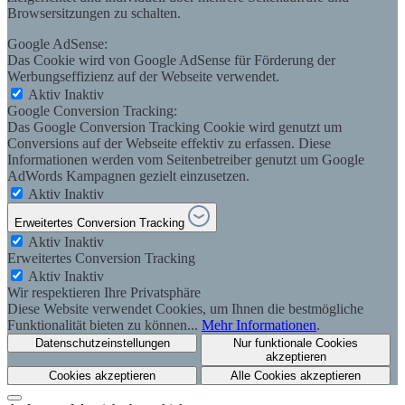
Browsersitzungen zu schalten.
Google AdSense:
Das Cookie wird von Google AdSense für Förderung der
Werbungseffizienz auf der Webseite verwendet.
Aktiv
Inaktiv
Google Conversion Tracking:
Das Google Conversion Tracking Cookie wird genutzt um
Conversions auf der Webseite effektiv zu erfassen. Diese
Informationen werden vom Seitenbetreiber genutzt um Google
AdWords Kampagnen gezielt einzusetzen.
Aktiv
Inaktiv
Erweitertes Conversion Tracking
Aktiv
Inaktiv
Erweitertes Conversion Tracking
Aktiv
Inaktiv
Wir respektieren Ihre Privatsphäre
Diese Website verwendet Cookies, um Ihnen die bestmögliche
Funktionalität bieten zu können...
Mehr Informationen
.
Datenschutzeinstellungen
Nur funktionale Cookies
akzeptieren
Cookies akzeptieren
Alle Cookies akzeptieren