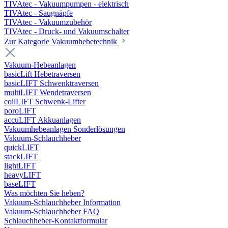
TIVAtec - Vakuumpumpen - elektrisch
TIVAtec - Saugnäpfe
TIVAtec - Vakuumzubehör
TIVAtec - Druck- und Vakuumschalter
Zur Kategorie Vakuumhebetechnik
Vakuum-Hebeanlagen
basicLift Hebetraversen
basicLIFT Schwenktraversen
multiLIFT Wendetraversen
coilLIFT Schwenk-Lifter
poroLIFT
accuLIFT Akkuanlagen
Vakuumhebeanlagen Sonderlösungen
Vakuum-Schlauchheber
quickLIFT
stackLIFT
lightLIFT
heavyLIFT
baseLIFT
Was möchten Sie heben?
Vakuum-Schlauchheber Information
Vakuum-Schlauchheber FAQ
Schlauchheber-Kontaktformular