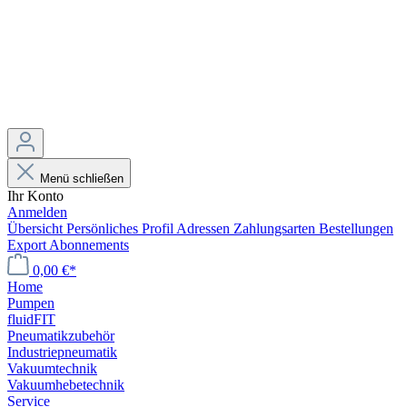
Menü schließen
Ihr Konto
Anmelden
Übersicht
Persönliches Profil
Adressen
Zahlungsarten
Bestellungen
Export
Abonnements
0,00 €*
Home
Pumpen
fluidFIT
Pneumatikzubehör
Industriepneumatik
Vakuumtechnik
Vakuumhebetechnik
Service