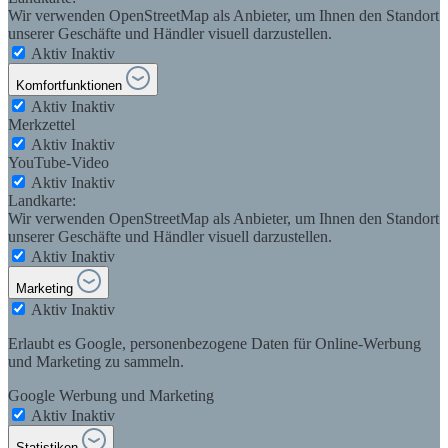
Wir verwenden OpenStreetMap als Anbieter, um Ihnen den Standort
unserer Geschäfte und Händler visuell darzustellen.
Aktiv
Inaktiv
Komfortfunktionen
Aktiv
Inaktiv
Merkzettel
Aktiv
Inaktiv
YouTube-Video
Aktiv
Inaktiv
Landkarte:
Wir verwenden OpenStreetMap als Anbieter, um Ihnen den Standort
unserer Geschäfte und Händler visuell darzustellen.
Aktiv
Inaktiv
Marketing
Aktiv
Inaktiv
Erlaubt es Google, personenbezogene Daten für Online-Werbung
und Marketing zu sammeln.
Google Werbung und Marketing
Aktiv
Inaktiv
Statistiken