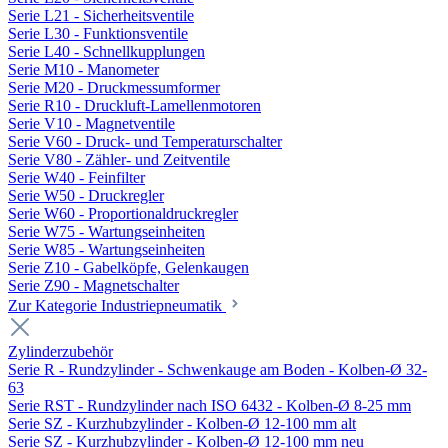
Serie L21 - Sicherheitsventile
Serie L30 - Funktionsventile
Serie L40 - Schnellkupplungen
Serie M10 - Manometer
Serie M20 - Druckmessumformer
Serie R10 - Druckluft-Lamellenmotoren
Serie V10 - Magnetventile
Serie V60 - Druck- und Temperaturschalter
Serie V80 - Zähler- und Zeitventile
Serie W40 - Feinfilter
Serie W50 - Druckregler
Serie W60 - Proportionaldruckregler
Serie W75 - Wartungseinheiten
Serie W85 - Wartungseinheiten
Serie Z10 - Gabelköpfe, Gelenkaugen
Serie Z90 - Magnetschalter
Zur Kategorie Industriepneumatik
Zylinderzubehör
Serie R - Rundzylinder - Schwenkauge am Boden - Kolben-Ø 32-
63
Serie RST - Rundzylinder nach ISO 6432 - Kolben-Ø 8-25 mm
Serie SZ - Kurzhubzylinder - Kolben-Ø 12-100 mm alt
Serie SZ - Kurzhubzylinder - Kolben-Ø 12-100 mm neu