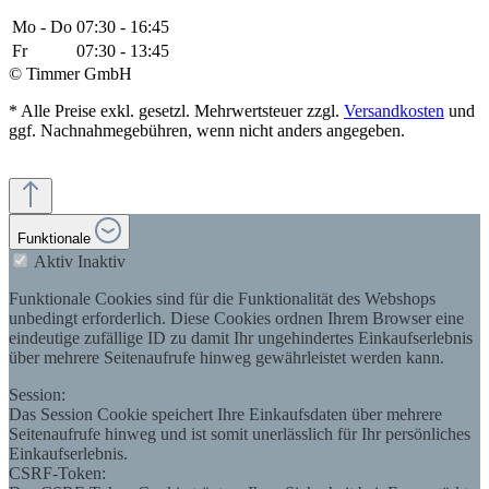
Mo - Do
07:30 - 16:45
Fr
07:30 - 13:45
© Timmer GmbH
* Alle Preise exkl. gesetzl. Mehrwertsteuer zzgl.
Versandkosten
und
ggf. Nachnahmegebühren, wenn nicht anders angegeben.
Funktionale
Aktiv
Inaktiv
Funktionale Cookies sind für die Funktionalität des Webshops
unbedingt erforderlich. Diese Cookies ordnen Ihrem Browser eine
eindeutige zufällige ID zu damit Ihr ungehindertes Einkaufserlebnis
über mehrere Seitenaufrufe hinweg gewährleistet werden kann.
Session:
Das Session Cookie speichert Ihre Einkaufsdaten über mehrere
Seitenaufrufe hinweg und ist somit unerlässlich für Ihr persönliches
Einkaufserlebnis.
CSRF-Token: