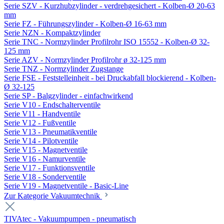
Serie SZV - Kurzhubzylinder - verdrehgesichert - Kolben-Ø 20-63
mm
Serie FZ - Führungszylinder - Kolben-Ø 16-63 mm
Serie NZN - Kompaktzylinder
Serie TNC - Normzylinder Profilrohr ISO 15552 - Kolben-Ø 32-
125 mm
Serie AZV - Normzylinder Profilrohr ø 32-125 mm
Serie TNZ - Normzylinder Zugstange
Serie FSE - Feststelleinheit - bei Druckabfall blockierend - Kolben-
Ø 32-125
Serie SP - Balgzylinder - einfachwirkend
Serie V10 - Endschalterventile
Serie V11 - Handventile
Serie V12 - Fußventile
Serie V13 - Pneumatikventile
Serie V14 - Pilotventile
Serie V15 - Magnetventile
Serie V16 - Namurventile
Serie V17 - Funktionsventile
Serie V18 - Sonderventile
Serie V19 - Magnetventile - Basic-Line
Zur Kategorie Vakuumtechnik
TIVAtec - Vakuumpumpen - pneumatisch