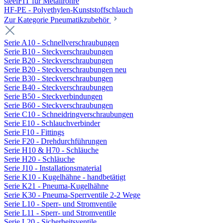
steelFIT für Metallrohre
HF-PE - Polyethylen-Kunststoffschlauch
Zur Kategorie Pneumatikzubehör
Serie A10 - Schnellverschraubungen
Serie B10 - Steckverschraubungen
Serie B20 - Steckverschraubungen
Serie B20 - Steckverschraubungen neu
Serie B30 - Steckverschraubungen
Serie B40 - Steckverschraubungen
Serie B50 - Steckverbindungen
Serie B60 - Steckverschraubungen
Serie C10 - Schneidringverschraubungen
Serie E10 - Schlauchverbinder
Serie F10 - Fittings
Serie F20 - Drehdurchführungen
Serie H10 & H70 - Schläuche
Serie H20 - Schläuche
Serie J10 - Installationsmaterial
Serie K10 - Kugelhähne - handbetätigt
Serie K21 - Pneuma-Kugelhähne
Serie K30 - Pneuma-Sperrventile 2-2 Wege
Serie L10 - Sperr- und Stromventile
Serie L11 - Sperr- und Stromventile
Serie L20 - Sicherheitsventile