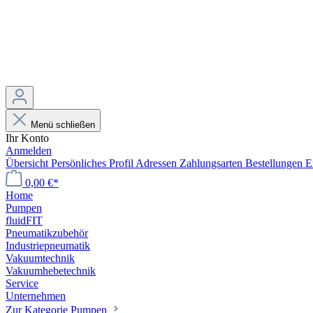
Menü schließen
Ihr Konto
Anmelden
Übersicht
Persönliches Profil
Adressen
Zahlungsarten
Bestellungen
E
0,00 €*
Home
Pumpen
fluidFIT
Pneumatikzubehör
Industriepneumatik
Vakuumtechnik
Vakuumhebetechnik
Service
Unternehmen
Zur Kategorie Pumpen