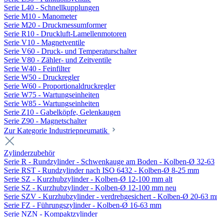
Serie L40 - Schnellkupplungen
Serie M10 - Manometer
Serie M20 - Druckmessumformer
Serie R10 - Druckluft-Lamellenmotoren
Serie V10 - Magnetventile
Serie V60 - Druck- und Temperaturschalter
Serie V80 - Zähler- und Zeitventile
Serie W40 - Feinfilter
Serie W50 - Druckregler
Serie W60 - Proportionaldruckregler
Serie W75 - Wartungseinheiten
Serie W85 - Wartungseinheiten
Serie Z10 - Gabelköpfe, Gelenkaugen
Serie Z90 - Magnetschalter
Zur Kategorie Industriepneumatik
Zylinderzubehör
Serie R - Rundzylinder - Schwenkauge am Boden - Kolben-Ø 32-63
Serie RST - Rundzylinder nach ISO 6432 - Kolben-Ø 8-25 mm
Serie SZ - Kurzhubzylinder - Kolben-Ø 12-100 mm alt
Serie SZ - Kurzhubzylinder - Kolben-Ø 12-100 mm neu
Serie SZV - Kurzhubzylinder - verdrehgesichert - Kolben-Ø 20-63 
Serie FZ - Führungszylinder - Kolben-Ø 16-63 mm
Serie NZN - Kompaktzylinder