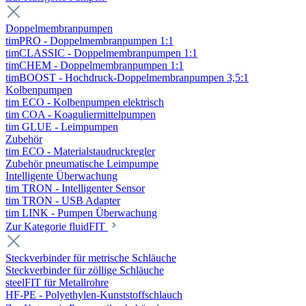
Doppelmembranpumpen
timPRO - Doppelmembranpumpen 1:1
timCLASSIC - Doppelmembranpumpen 1:1
timCHEM - Doppelmembranpumpen 1:1
timBOOST - Hochdruck-Doppelmembranpumpen 3,5:1
Kolbenpumpen
tim ECO - Kolbenpumpen elektrisch
tim COA - Koaguliermittelpumpen
tim GLUE - Leimpumpen
Zubehör
tim ECO - Materialstaudruckregler
Zubehör pneumatische Leimpumpe
Intelligente Überwachung
tim TRON - Intelligenter Sensor
tim TRON - USB Adapter
tim LINK - Pumpen Überwachung
Zur Kategorie fluidFIT
Steckverbinder für metrische Schläuche
Steckverbinder für zöllige Schläuche
steelFIT für Metallrohre
HF-PE - Polyethylen-Kunststoffschlauch