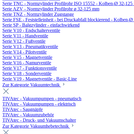
Serie TNC - Normzylinder Profilrohr ISO 15552 - Kolben-Ø 32-12
Serie AZV - Normzylinder Profilrohr ø 32-125 mm
Serie TNZ - Normzylinder Zugstange
Serie FSE - Feststelleinheit - bei Druckabfall blockierend - Kolben-
Serie SP - Balgzylinder - einfachwirkend
Serie V10 - Endschalterventile
Serie V11 - Handventile
Serie V12 - Fußventile
Serie V13 - Pneumatikventile
Serie V14 - Pilotventile
Serie V15 - Magnetventile
Serie V16 - Namurventile
Serie V17 - Funktionsventile
Serie V18 - Sonderventile
Serie V19 - Magnetventile - Basic-Line
Zur Kategorie Vakuumtechnik
TIVAtec - Vakuumpumpen - pneumatisch
TIVAtec - Vakuumpumpen - elektrisch
TIVAtec - Saugnäpfe
TIVAtec - Vakuumzubehör
TIVAtec - Druck- und Vakuumschalter
Zur Kategorie Vakuumhebetechnik