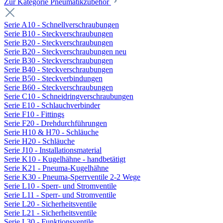
Zur Kategorie Pneumatikzubehör
Serie A10 - Schnellverschraubungen
Serie B10 - Steckverschraubungen
Serie B20 - Steckverschraubungen
Serie B20 - Steckverschraubungen neu
Serie B30 - Steckverschraubungen
Serie B40 - Steckverschraubungen
Serie B50 - Steckverbindungen
Serie B60 - Steckverschraubungen
Serie C10 - Schneidringverschraubungen
Serie E10 - Schlauchverbinder
Serie F10 - Fittings
Serie F20 - Drehdurchführungen
Serie H10 & H70 - Schläuche
Serie H20 - Schläuche
Serie J10 - Installationsmaterial
Serie K10 - Kugelhähne - handbetätigt
Serie K21 - Pneuma-Kugelhähne
Serie K30 - Pneuma-Sperrventile 2-2 Wege
Serie L10 - Sperr- und Stromventile
Serie L11 - Sperr- und Stromventile
Serie L20 - Sicherheitsventile
Serie L21 - Sicherheitsventile
Serie L30 - Funktionsventile