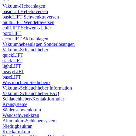
Vakuum-Hebeanlagen
basicLift Hebetraversen
basicLIFT Schwenktraversen
multiLIFT Wendetraversen
coilLIFT Schwenk-Lifter
poroLIFT
accuLIFT Akkuanlagen
Vakuumhebeanlagen Sonderlösungen
Vakuum-Schlauchheber
quickLIFT
stackLIFT
lightLIFT
heavyLIFT
baseLIFT
Was möchten Sie heben?
Vakuum-Schlauchheber Information
Vakuum-Schlauchheber FAQ
Schlauchheber-Kontaktformular
Kransysteme
Säulenschwenkkran
Wandschwenkkran
Aluminium-Schienensystem
Niedrigbaukran
Knickarmkran