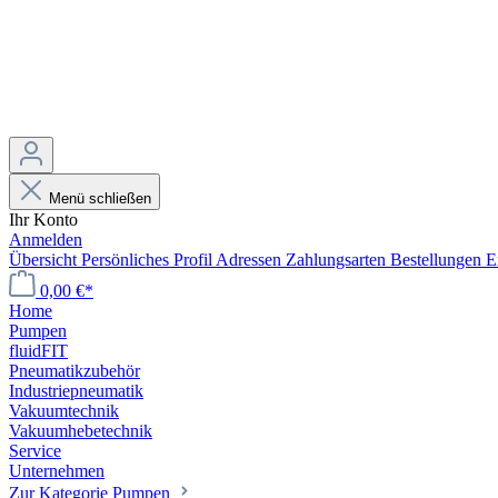
Menü schließen
Ihr Konto
Anmelden
Übersicht
Persönliches Profil
Adressen
Zahlungsarten
Bestellungen
E
0,00 €*
Home
Pumpen
fluidFIT
Pneumatikzubehör
Industriepneumatik
Vakuumtechnik
Vakuumhebetechnik
Service
Unternehmen
Zur Kategorie Pumpen