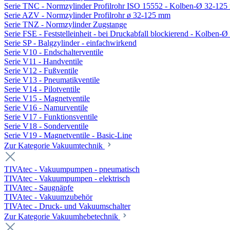
Serie TNC - Normzylinder Profilrohr ISO 15552 - Kolben-Ø 32-12
Serie AZV - Normzylinder Profilrohr ø 32-125 mm
Serie TNZ - Normzylinder Zugstange
Serie FSE - Feststelleinheit - bei Druckabfall blockierend - Kolben-
Serie SP - Balgzylinder - einfachwirkend
Serie V10 - Endschalterventile
Serie V11 - Handventile
Serie V12 - Fußventile
Serie V13 - Pneumatikventile
Serie V14 - Pilotventile
Serie V15 - Magnetventile
Serie V16 - Namurventile
Serie V17 - Funktionsventile
Serie V18 - Sonderventile
Serie V19 - Magnetventile - Basic-Line
Zur Kategorie Vakuumtechnik
TIVAtec - Vakuumpumpen - pneumatisch
TIVAtec - Vakuumpumpen - elektrisch
TIVAtec - Saugnäpfe
TIVAtec - Vakuumzubehör
TIVAtec - Druck- und Vakuumschalter
Zur Kategorie Vakuumhebetechnik