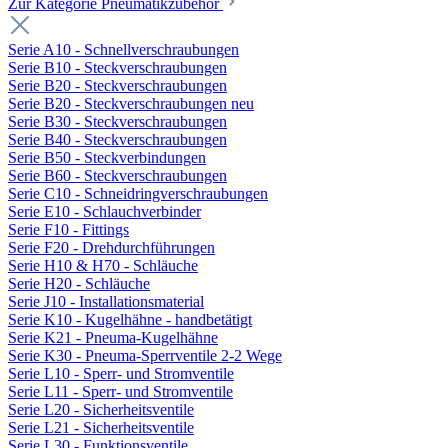
Zur Kategorie Pneumatikzubehör
Serie A10 - Schnellverschraubungen
Serie B10 - Steckverschraubungen
Serie B20 - Steckverschraubungen
Serie B20 - Steckverschraubungen neu
Serie B30 - Steckverschraubungen
Serie B40 - Steckverschraubungen
Serie B50 - Steckverbindungen
Serie B60 - Steckverschraubungen
Serie C10 - Schneidringverschraubungen
Serie E10 - Schlauchverbinder
Serie F10 - Fittings
Serie F20 - Drehdurchführungen
Serie H10 & H70 - Schläuche
Serie H20 - Schläuche
Serie J10 - Installationsmaterial
Serie K10 - Kugelhähne - handbetätigt
Serie K21 - Pneuma-Kugelhähne
Serie K30 - Pneuma-Sperrventile 2-2 Wege
Serie L10 - Sperr- und Stromventile
Serie L11 - Sperr- und Stromventile
Serie L20 - Sicherheitsventile
Serie L21 - Sicherheitsventile
Serie L30 - Funktionsventile