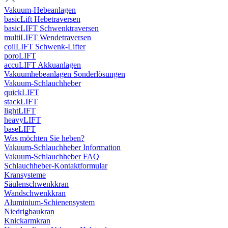
Vakuum-Hebeanlagen
basicLift Hebetraversen
basicLIFT Schwenktraversen
multiLIFT Wendetraversen
coilLIFT Schwenk-Lifter
poroLIFT
accuLIFT Akkuanlagen
Vakuumhebeanlagen Sonderlösungen
Vakuum-Schlauchheber
quickLIFT
stackLIFT
lightLIFT
heavyLIFT
baseLIFT
Was möchten Sie heben?
Vakuum-Schlauchheber Information
Vakuum-Schlauchheber FAQ
Schlauchheber-Kontaktformular
Kransysteme
Säulenschwenkkran
Wandschwenkkran
Aluminium-Schienensystem
Niedrigbaukran
Knickarmkran