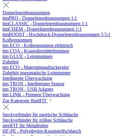
Doppelmembranpumpen
timPRO - Doppelmembranpumpen 1:1
timCLASSIC - Doppelmembranpumpen 1:1
timCHEM - Doppelmembranpumpen 1:1
timBOOST - Hochdruck-Doppelmembranpumpen 3,5:1
Kolbenpumpen
tim ECO - Kolbenpumpen elektrisch
tim COA - Koaguliermittelpumpen
tim GLUE - Leimpumpen
Zubehör
tim ECO - Materialstaudruckregler
Zubehör pneumatische Leimpumpe
Intelligente Überwachung
tim TRON - Intelligenter Sensor
tim TRON - USB Adapter
tim LINK - Pumpen Überwachung
Zur Kategorie fluidFIT
Steckverbinder für metrische Schläuche
Steckverbinder für zöllige Schläuche
steelFIT für Metallrohre
HF-PE - Polyethylen-Kunststoffschlauch