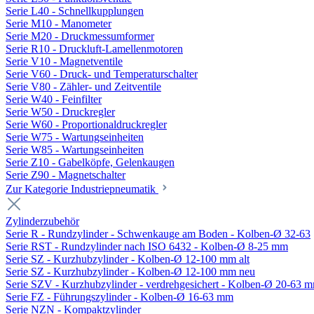
Serie L40 - Schnellkupplungen
Serie M10 - Manometer
Serie M20 - Druckmessumformer
Serie R10 - Druckluft-Lamellenmotoren
Serie V10 - Magnetventile
Serie V60 - Druck- und Temperaturschalter
Serie V80 - Zähler- und Zeitventile
Serie W40 - Feinfilter
Serie W50 - Druckregler
Serie W60 - Proportionaldruckregler
Serie W75 - Wartungseinheiten
Serie W85 - Wartungseinheiten
Serie Z10 - Gabelköpfe, Gelenkaugen
Serie Z90 - Magnetschalter
Zur Kategorie Industriepneumatik
Zylinderzubehör
Serie R - Rundzylinder - Schwenkauge am Boden - Kolben-Ø 32-63
Serie RST - Rundzylinder nach ISO 6432 - Kolben-Ø 8-25 mm
Serie SZ - Kurzhubzylinder - Kolben-Ø 12-100 mm alt
Serie SZ - Kurzhubzylinder - Kolben-Ø 12-100 mm neu
Serie SZV - Kurzhubzylinder - verdrehgesichert - Kolben-Ø 20-63 
Serie FZ - Führungszylinder - Kolben-Ø 16-63 mm
Serie NZN - Kompaktzylinder