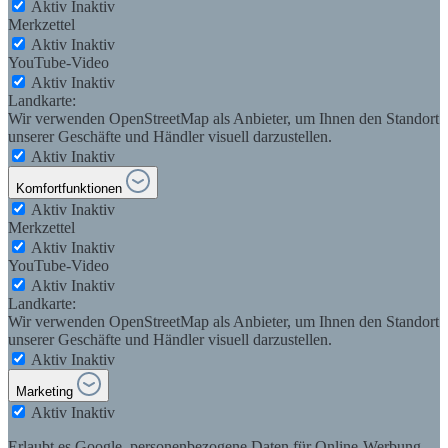
Aktiv
Inaktiv
Merkzettel
Aktiv
Inaktiv
YouTube-Video
Aktiv
Inaktiv
Landkarte:
Wir verwenden OpenStreetMap als Anbieter, um Ihnen den Standort
unserer Geschäfte und Händler visuell darzustellen.
Aktiv
Inaktiv
Komfortfunktionen
Aktiv
Inaktiv
Merkzettel
Aktiv
Inaktiv
YouTube-Video
Aktiv
Inaktiv
Landkarte:
Wir verwenden OpenStreetMap als Anbieter, um Ihnen den Standort
unserer Geschäfte und Händler visuell darzustellen.
Aktiv
Inaktiv
Marketing
Aktiv
Inaktiv
Erlaubt es Google, personenbezogene Daten für Online-Werbung