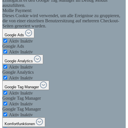
Ermöglicht es den Google Tag Manager im Debug Modus
auszuführen.
Mollie Payment:
Dieses Cookie wird verwendet, um alle Ereignisse zu gruppieren,
die von einer einzelnen Benutzersitzung auf mehreren Checkout-
Seiten generiert wurden.
Google Ads
Aktiv
Inaktiv
Google Ads
Aktiv
Inaktiv
Google Analytics
Aktiv
Inaktiv
Google Analytics
Aktiv
Inaktiv
Google Tag Manager
Aktiv
Inaktiv
Google Tag Manager
Aktiv
Inaktiv
Google Tag Manager
Aktiv
Inaktiv
Komfortfunktionen