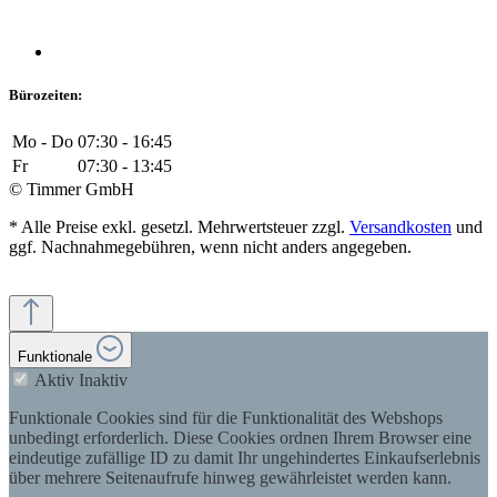
Bürozeiten:
Mo - Do
07:30 - 16:45
Fr
07:30 - 13:45
© Timmer GmbH
* Alle Preise exkl. gesetzl. Mehrwertsteuer zzgl.
Versandkosten
und
ggf. Nachnahmegebühren, wenn nicht anders angegeben.
Funktionale
Aktiv
Inaktiv
Funktionale Cookies sind für die Funktionalität des Webshops
unbedingt erforderlich. Diese Cookies ordnen Ihrem Browser eine
eindeutige zufällige ID zu damit Ihr ungehindertes Einkaufserlebnis
über mehrere Seitenaufrufe hinweg gewährleistet werden kann.