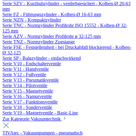
Serie SZV - Kurzhubzylinder - verdrehgesichert - Kolben-Ø 20-63
mm
Serie FZ - Führungszylinder - Kolben-Ø 16-63 mm
Serie NZN - Kompaktzylinder
Serie TNC - Normzylinder Profilrohr ISO 15552 - Kolben-Ø 32-
125 mm
Serie AZV - Normzylinder Profilrohr ø 32-125 mm
Serie TNZ - Normzylinder Zugstange
Serie FSE - Feststelleinheit - bei Druckabfall blockierend - Kolben-
Ø 32-125
Serie SP - Balgzylinder - einfachwirkend
Serie V10 - Endschalterventile
Serie V11 - Handventile
Serie V12 - Fußventile
Serie V13 - Pneumatikventile
Serie V14 - Pilotventile
Serie V15 - Magnetventile
Serie V16 - Namurventile
Serie V17 - Funktionsventile
Serie V18 - Sonderventile
Serie V19 - Magnetventile - Basic-Line
Zur Kategorie Vakuumtechnik
TIVAtec - Vakuumpumpen - pneumatisch