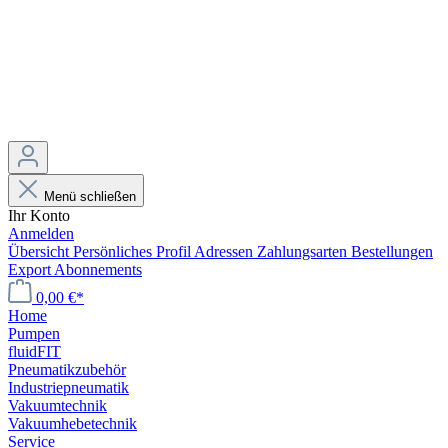
Menü schließen
Ihr Konto
Anmelden
Übersicht
Persönliches Profil
Adressen
Zahlungsarten
Bestellungen
Export
Abonnements
0,00 €*
Home
Pumpen
fluidFIT
Pneumatikzubehör
Industriepneumatik
Vakuumtechnik
Vakuumhebetechnik
Service