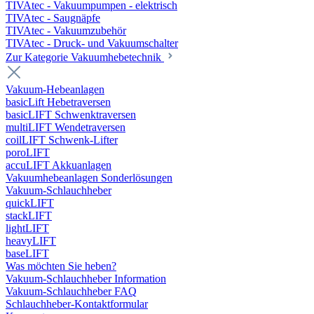
TIVAtec - Vakuumpumpen - elektrisch
TIVAtec - Saugnäpfe
TIVAtec - Vakuumzubehör
TIVAtec - Druck- und Vakuumschalter
Zur Kategorie Vakuumhebetechnik
Vakuum-Hebeanlagen
basicLift Hebetraversen
basicLIFT Schwenktraversen
multiLIFT Wendetraversen
coilLIFT Schwenk-Lifter
poroLIFT
accuLIFT Akkuanlagen
Vakuumhebeanlagen Sonderlösungen
Vakuum-Schlauchheber
quickLIFT
stackLIFT
lightLIFT
heavyLIFT
baseLIFT
Was möchten Sie heben?
Vakuum-Schlauchheber Information
Vakuum-Schlauchheber FAQ
Schlauchheber-Kontaktformular