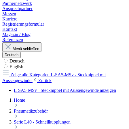
Partnernetzwerk
Ansprechpartner
Messen
Karriere
Registrierungsformular
Kontakt
Magazin / Blog
Referenzen
Menü schließen
Deutsch
Deutsch
English
Zeige alle Kategorien
L-SA5-MSv - Stecknippel mit
Aussengewinde
Zurück
L-SA5-MSv - Stecknippel mit Aussengewinde anzeigen
Home
Pneumatikzubehör
Serie L40 - Schnellkupplungen