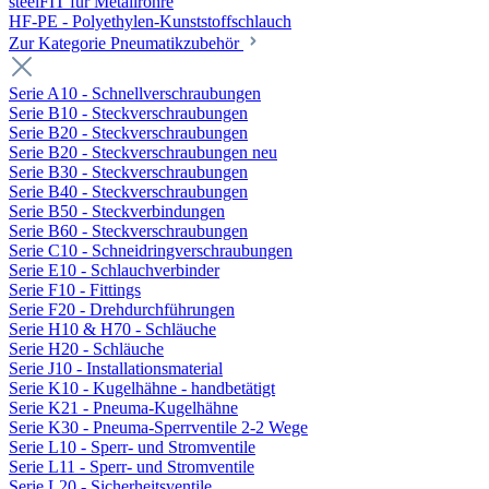
steelFIT für Metallrohre
HF-PE - Polyethylen-Kunststoffschlauch
Zur Kategorie Pneumatikzubehör
Serie A10 - Schnellverschraubungen
Serie B10 - Steckverschraubungen
Serie B20 - Steckverschraubungen
Serie B20 - Steckverschraubungen neu
Serie B30 - Steckverschraubungen
Serie B40 - Steckverschraubungen
Serie B50 - Steckverbindungen
Serie B60 - Steckverschraubungen
Serie C10 - Schneidringverschraubungen
Serie E10 - Schlauchverbinder
Serie F10 - Fittings
Serie F20 - Drehdurchführungen
Serie H10 & H70 - Schläuche
Serie H20 - Schläuche
Serie J10 - Installationsmaterial
Serie K10 - Kugelhähne - handbetätigt
Serie K21 - Pneuma-Kugelhähne
Serie K30 - Pneuma-Sperrventile 2-2 Wege
Serie L10 - Sperr- und Stromventile
Serie L11 - Sperr- und Stromventile
Serie L20 - Sicherheitsventile