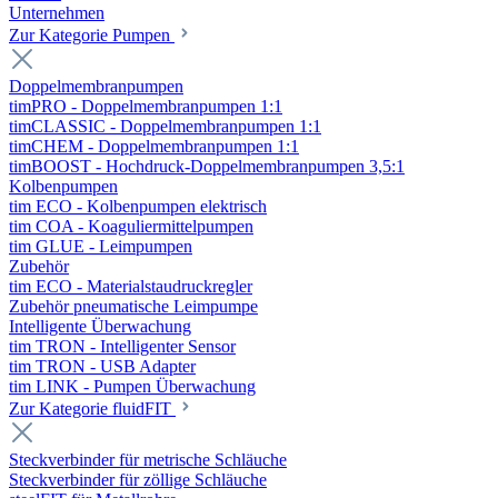
Unternehmen
Zur Kategorie Pumpen
Doppelmembranpumpen
timPRO - Doppelmembranpumpen 1:1
timCLASSIC - Doppelmembranpumpen 1:1
timCHEM - Doppelmembranpumpen 1:1
timBOOST - Hochdruck-Doppelmembranpumpen 3,5:1
Kolbenpumpen
tim ECO - Kolbenpumpen elektrisch
tim COA - Koaguliermittelpumpen
tim GLUE - Leimpumpen
Zubehör
tim ECO - Materialstaudruckregler
Zubehör pneumatische Leimpumpe
Intelligente Überwachung
tim TRON - Intelligenter Sensor
tim TRON - USB Adapter
tim LINK - Pumpen Überwachung
Zur Kategorie fluidFIT
Steckverbinder für metrische Schläuche
Steckverbinder für zöllige Schläuche