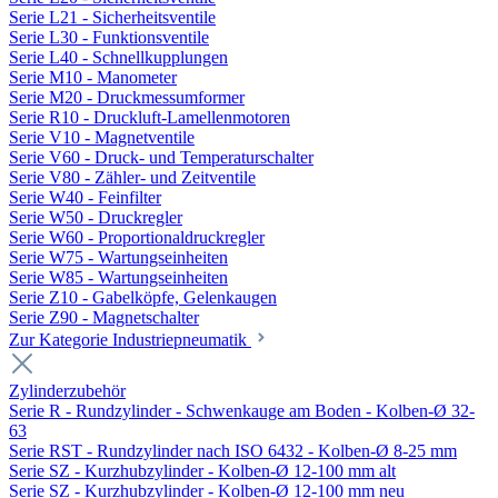
Serie L21 - Sicherheitsventile
Serie L30 - Funktionsventile
Serie L40 - Schnellkupplungen
Serie M10 - Manometer
Serie M20 - Druckmessumformer
Serie R10 - Druckluft-Lamellenmotoren
Serie V10 - Magnetventile
Serie V60 - Druck- und Temperaturschalter
Serie V80 - Zähler- und Zeitventile
Serie W40 - Feinfilter
Serie W50 - Druckregler
Serie W60 - Proportionaldruckregler
Serie W75 - Wartungseinheiten
Serie W85 - Wartungseinheiten
Serie Z10 - Gabelköpfe, Gelenkaugen
Serie Z90 - Magnetschalter
Zur Kategorie Industriepneumatik
Zylinderzubehör
Serie R - Rundzylinder - Schwenkauge am Boden - Kolben-Ø 32-
63
Serie RST - Rundzylinder nach ISO 6432 - Kolben-Ø 8-25 mm
Serie SZ - Kurzhubzylinder - Kolben-Ø 12-100 mm alt
Serie SZ - Kurzhubzylinder - Kolben-Ø 12-100 mm neu