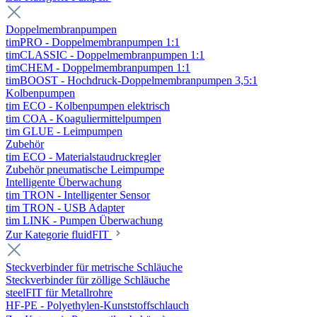
Doppelmembranpumpen
timPRO - Doppelmembranpumpen 1:1
timCLASSIC - Doppelmembranpumpen 1:1
timCHEM - Doppelmembranpumpen 1:1
timBOOST - Hochdruck-Doppelmembranpumpen 3,5:1
Kolbenpumpen
tim ECO - Kolbenpumpen elektrisch
tim COA - Koaguliermittelpumpen
tim GLUE - Leimpumpen
Zubehör
tim ECO - Materialstaudruckregler
Zubehör pneumatische Leimpumpe
Intelligente Überwachung
tim TRON - Intelligenter Sensor
tim TRON - USB Adapter
tim LINK - Pumpen Überwachung
Zur Kategorie fluidFIT
Steckverbinder für metrische Schläuche
Steckverbinder für zöllige Schläuche
steelFIT für Metallrohre
HF-PE - Polyethylen-Kunststoffschlauch