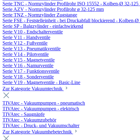
Serie TNC - Normzylinder Profilrohr ISO 15552 - Kolben-Ø 32-12
Serie AZV - Normzylinder Profilrohr ø 32-125 mm
Serie TNZ - Normzylinder Zugstange
Serie FSE - Feststelleinheit - bei Druckabfall blockierend - Kolben-
Serie SP - Balgzylinder - einfachwirkend
Serie V10 - Endschalterventile
Serie V11 - Handventile
Serie V12 - Fußventile
Serie V13 - Pneumatikventile
Serie V14 - Pilotventile
Serie V15 - Magnetventile
Serie V16 - Namurventile
Serie V17 - Funktionsventile
Serie V18 - Sonderventile
Serie V19 - Magnetventile - Basic-Line
Zur Kategorie Vakuumtechnik
TIVAtec - Vakuumpumpen - pneumatisch
TIVAtec - Vakuumpumpen - elektrisch
TIVAtec - Saugnäpfe
TIVAtec - Vakuumzubehör
TIVAtec - Druck- und Vakuumschalter
Zur Kategorie Vakuumhebetechnik