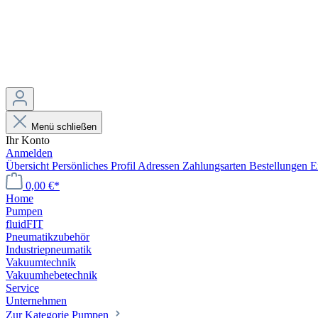
Menü schließen
Ihr Konto
Anmelden
Übersicht
Persönliches Profil
Adressen
Zahlungsarten
Bestellungen
E
0,00 €*
Home
Pumpen
fluidFIT
Pneumatikzubehör
Industriepneumatik
Vakuumtechnik
Vakuumhebetechnik
Service
Unternehmen
Zur Kategorie Pumpen