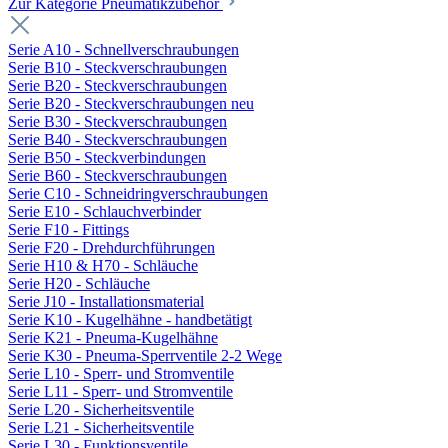
Zur Kategorie Pneumatikzubehör
Serie A10 - Schnellverschraubungen
Serie B10 - Steckverschraubungen
Serie B20 - Steckverschraubungen
Serie B20 - Steckverschraubungen neu
Serie B30 - Steckverschraubungen
Serie B40 - Steckverschraubungen
Serie B50 - Steckverbindungen
Serie B60 - Steckverschraubungen
Serie C10 - Schneidringverschraubungen
Serie E10 - Schlauchverbinder
Serie F10 - Fittings
Serie F20 - Drehdurchführungen
Serie H10 & H70 - Schläuche
Serie H20 - Schläuche
Serie J10 - Installationsmaterial
Serie K10 - Kugelhähne - handbetätigt
Serie K21 - Pneuma-Kugelhähne
Serie K30 - Pneuma-Sperrventile 2-2 Wege
Serie L10 - Sperr- und Stromventile
Serie L11 - Sperr- und Stromventile
Serie L20 - Sicherheitsventile
Serie L21 - Sicherheitsventile
Serie L30 - Funktionsventile