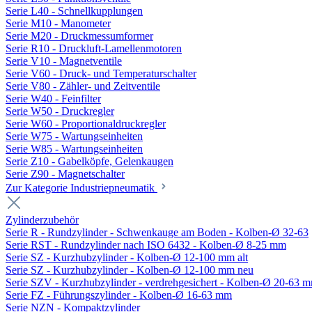
Serie L40 - Schnellkupplungen
Serie M10 - Manometer
Serie M20 - Druckmessumformer
Serie R10 - Druckluft-Lamellenmotoren
Serie V10 - Magnetventile
Serie V60 - Druck- und Temperaturschalter
Serie V80 - Zähler- und Zeitventile
Serie W40 - Feinfilter
Serie W50 - Druckregler
Serie W60 - Proportionaldruckregler
Serie W75 - Wartungseinheiten
Serie W85 - Wartungseinheiten
Serie Z10 - Gabelköpfe, Gelenkaugen
Serie Z90 - Magnetschalter
Zur Kategorie Industriepneumatik
Zylinderzubehör
Serie R - Rundzylinder - Schwenkauge am Boden - Kolben-Ø 32-63
Serie RST - Rundzylinder nach ISO 6432 - Kolben-Ø 8-25 mm
Serie SZ - Kurzhubzylinder - Kolben-Ø 12-100 mm alt
Serie SZ - Kurzhubzylinder - Kolben-Ø 12-100 mm neu
Serie SZV - Kurzhubzylinder - verdrehgesichert - Kolben-Ø 20-63 
Serie FZ - Führungszylinder - Kolben-Ø 16-63 mm
Serie NZN - Kompaktzylinder