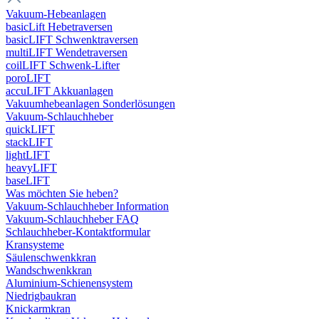
Vakuum-Hebeanlagen
basicLift Hebetraversen
basicLIFT Schwenktraversen
multiLIFT Wendetraversen
coilLIFT Schwenk-Lifter
poroLIFT
accuLIFT Akkuanlagen
Vakuumhebeanlagen Sonderlösungen
Vakuum-Schlauchheber
quickLIFT
stackLIFT
lightLIFT
heavyLIFT
baseLIFT
Was möchten Sie heben?
Vakuum-Schlauchheber Information
Vakuum-Schlauchheber FAQ
Schlauchheber-Kontaktformular
Kransysteme
Säulenschwenkkran
Wandschwenkkran
Aluminium-Schienensystem
Niedrigbaukran
Knickarmkran