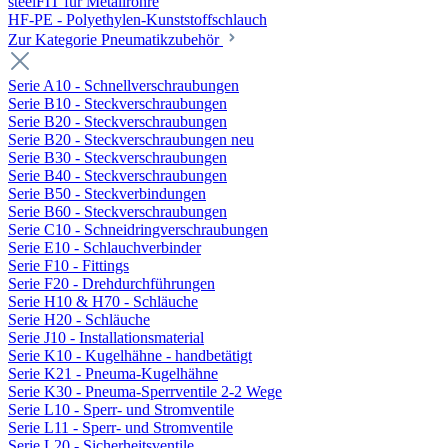
steelFIT für Metallrohre
HF-PE - Polyethylen-Kunststoffschlauch
Zur Kategorie Pneumatikzubehör
Serie A10 - Schnellverschraubungen
Serie B10 - Steckverschraubungen
Serie B20 - Steckverschraubungen
Serie B20 - Steckverschraubungen neu
Serie B30 - Steckverschraubungen
Serie B40 - Steckverschraubungen
Serie B50 - Steckverbindungen
Serie B60 - Steckverschraubungen
Serie C10 - Schneidringverschraubungen
Serie E10 - Schlauchverbinder
Serie F10 - Fittings
Serie F20 - Drehdurchführungen
Serie H10 & H70 - Schläuche
Serie H20 - Schläuche
Serie J10 - Installationsmaterial
Serie K10 - Kugelhähne - handbetätigt
Serie K21 - Pneuma-Kugelhähne
Serie K30 - Pneuma-Sperrventile 2-2 Wege
Serie L10 - Sperr- und Stromventile
Serie L11 - Sperr- und Stromventile
Serie L20 - Sicherheitsventile