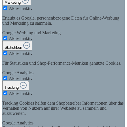
Marketing
Aktiv
Inaktiv
Erlaubt es Google, personenbezogene Daten für Online-Werbung
und Marketing zu sammeln.
Google Werbung und Marketing
Aktiv
Inaktiv
Statistiken
Aktiv
Inaktiv
Für Statistiken und Shop-Performance-Metriken genutzte Cookies.
Google Analytics
Aktiv
Inaktiv
Tracking
Aktiv
Inaktiv
Tracking Cookies helfen dem Shopbetreiber Informationen über das
Verhalten von Nutzern auf ihrer Webseite zu sammeln und
auszuwerten.
Google Analytics: