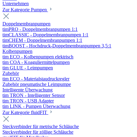
Unternehmen
Zur Kategorie Pumpen
Doppelmembranpumpen
timPRO - Doppelmembranpumpen 1:1
timCLASSIC - Doppelmembranpumpen 1:1
timCHEM - Doppelmembranpumpen 1:1
timBOOST - Hochdruck-Doppelmembranpumpen 3,5:1
Kolbenpumpen
tim ECO - Kolbenpumpen elektrisch
tim COA - Koaguliermittelpumpen
tim GLUE - Leimpumpen
Zubehör
tim ECO - Materialstaudruckregler
Zubehör pneumatische Leimpumpe
Intelligente Überwachung
tim TRON - Intelligenter Sensor
tim TRON - USB Adapter
tim LINK - Pumpen Überwachung
Zur Kategorie fluidFIT
Steckverbinder für metrische Schläuche
Steckverbinder für zöllige Schläuche