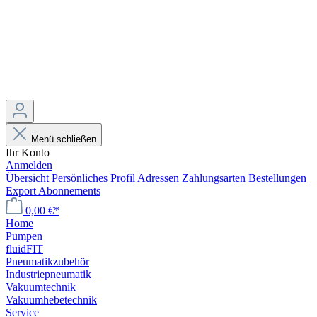
Menü schließen
Ihr Konto
Anmelden
Übersicht
Persönliches Profil
Adressen
Zahlungsarten
Bestellungen
Export
Abonnements
0,00 €*
Home
Pumpen
fluidFIT
Pneumatikzubehör
Industriepneumatik
Vakuumtechnik
Vakuumhebetechnik
Service