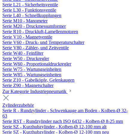
Serie L21 - Sicherheitsventile
Serie L30 - Funktionsventile
Serie L40 - Schnellkupplungen
Serie M10 - Manometer
Serie M20 - Druckmessumformer
Serie R10 - Druckluft-Lamellenmotoren
Serie V10 - Magnetventile
Serie V60 - Druck- und Temperaturschalter
Serie V80 - Zähler- und Zeitventile
Serie W40 - Feinfilter
Serie W50 - Druckregler
Serie W60 - Proportionaldruckregler
Serie W75 - Wartungseinheiten
Serie W85 - Wartungseinheiten
Serie Z10 - Gabelköpfe, Gelenkaugen
Serie Z90 - Magnetschalter
Zur Kategorie Industriepneumatik
Zylinderzubehör
Serie R - Rundzylinder - Schwenkauge am Boden - Kolben-Ø 32-
63
Serie RST - Rundzylinder nach ISO 6432 - Kolben-Ø 8-25 mm
Serie SZ - Kurzhubzylinder - Kolben-Ø 12-100 mm alt
Serie SZ - Kurzhubzylinder - Kolben-Ø 12-100 mm neu