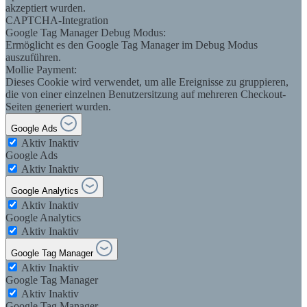
akzeptiert wurden.
CAPTCHA-Integration
Google Tag Manager Debug Modus:
Ermöglicht es den Google Tag Manager im Debug Modus
auszuführen.
Mollie Payment:
Dieses Cookie wird verwendet, um alle Ereignisse zu gruppieren,
die von einer einzelnen Benutzersitzung auf mehreren Checkout-
Seiten generiert wurden.
Google Ads
Aktiv
Inaktiv
Google Ads
Aktiv
Inaktiv
Google Analytics
Aktiv
Inaktiv
Google Analytics
Aktiv
Inaktiv
Google Tag Manager
Aktiv
Inaktiv
Google Tag Manager
Aktiv
Inaktiv
Google Tag Manager