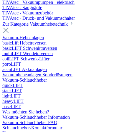
TIVAtec - Vakuumpumpen - elektrisch
TIVAtec - Saugnäpfe
TIVAtec - Vakuumzubehör
TIVAtec - Druck- und Vakuumschalter
Zur Kategorie Vakuumhebetechnik
Vakuum-Hebeanlagen
basicLift Hebetraversen
basicLIFT Schwenktraversen
multiLIFT Wendetraversen
coilLIFT Schwenk-Lifter
poroLIFT
accuLIFT Akkuanlagen
Vakuumhebeanlagen Sonderlösungen
Vakuum-Schlauchheber
quickLIFT
stackLIFT
lightLIFT
heavyLIFT
baseLIFT
Was möchten Sie heben?
Vakuum-Schlauchheber Information
Vakuum-Schlauchheber FAQ
Schlauchheber-Kontaktformular