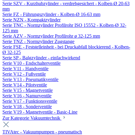
Serie SZV - Kurzhubzylinder - verdrehgesichert - Kolben-Ø 20-63
mm
Serie FZ - Führungszylinder - Kolben-Ø 16-63 mm
Serie NZN - Kompaktzylinder
Serie TNC - Normzylinder Profilrohr ISO 15552 - Kolben-Ø 32-
125 mm
Serie AZV - Normzylinder Profilrohr ø 32-125 mm
Serie TNZ - Normzylinder Zugstange
Serie FSE - Feststelleinheit - bei Druckabfall blockierend - Kolben-
Ø 32-125
Serie SP - Balgzylinder - einfachwirkend
Serie V10 - Endschalterventile
Serie V11 - Handventile
Serie V12 - Fußventile
Serie V13 - Pneumatikventile
Serie V14 - Pilotventile
Serie V15 - Magnetventile
Serie V16 - Namurventile
Serie V17 - Funktionsventile
Serie V18 - Sonderventile
Serie V19 - Magnetventile - Basic-Line
Zur Kategorie Vakuumtechnik
TIVAtec - Vakuumpumpen - pneumatisch