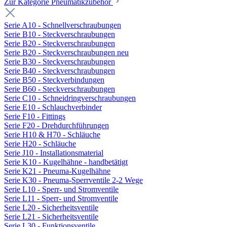
Zur Kategorie Pneumatikzubehör
Serie A10 - Schnellverschraubungen
Serie B10 - Steckverschraubungen
Serie B20 - Steckverschraubungen
Serie B20 - Steckverschraubungen neu
Serie B30 - Steckverschraubungen
Serie B40 - Steckverschraubungen
Serie B50 - Steckverbindungen
Serie B60 - Steckverschraubungen
Serie C10 - Schneidringverschraubungen
Serie E10 - Schlauchverbinder
Serie F10 - Fittings
Serie F20 - Drehdurchführungen
Serie H10 & H70 - Schläuche
Serie H20 - Schläuche
Serie J10 - Installationsmaterial
Serie K10 - Kugelhähne - handbetätigt
Serie K21 - Pneuma-Kugelhähne
Serie K30 - Pneuma-Sperrventile 2-2 Wege
Serie L10 - Sperr- und Stromventile
Serie L11 - Sperr- und Stromventile
Serie L20 - Sicherheitsventile
Serie L21 - Sicherheitsventile
Serie L30 - Funktionsventile