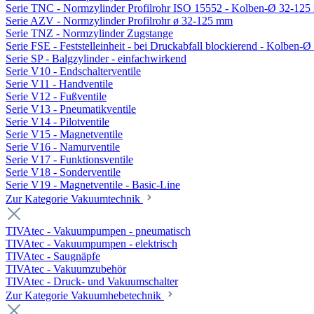
Serie TNC - Normzylinder Profilrohr ISO 15552 - Kolben-Ø 32-12
Serie AZV - Normzylinder Profilrohr ø 32-125 mm
Serie TNZ - Normzylinder Zugstange
Serie FSE - Feststelleinheit - bei Druckabfall blockierend - Kolben-
Serie SP - Balgzylinder - einfachwirkend
Serie V10 - Endschalterventile
Serie V11 - Handventile
Serie V12 - Fußventile
Serie V13 - Pneumatikventile
Serie V14 - Pilotventile
Serie V15 - Magnetventile
Serie V16 - Namurventile
Serie V17 - Funktionsventile
Serie V18 - Sonderventile
Serie V19 - Magnetventile - Basic-Line
Zur Kategorie Vakuumtechnik
TIVAtec - Vakuumpumpen - pneumatisch
TIVAtec - Vakuumpumpen - elektrisch
TIVAtec - Saugnäpfe
TIVAtec - Vakuumzubehör
TIVAtec - Druck- und Vakuumschalter
Zur Kategorie Vakuumhebetechnik