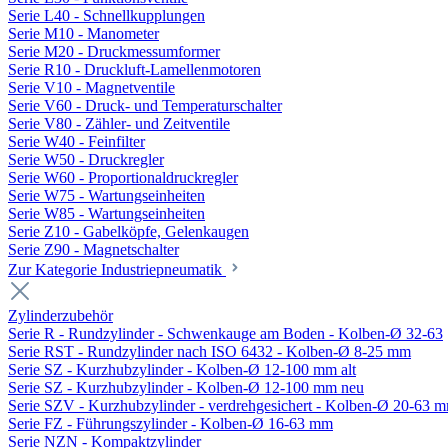
Serie L40 - Schnellkupplungen
Serie M10 - Manometer
Serie M20 - Druckmessumformer
Serie R10 - Druckluft-Lamellenmotoren
Serie V10 - Magnetventile
Serie V60 - Druck- und Temperaturschalter
Serie V80 - Zähler- und Zeitventile
Serie W40 - Feinfilter
Serie W50 - Druckregler
Serie W60 - Proportionaldruckregler
Serie W75 - Wartungseinheiten
Serie W85 - Wartungseinheiten
Serie Z10 - Gabelköpfe, Gelenkaugen
Serie Z90 - Magnetschalter
Zur Kategorie Industriepneumatik
Zylinderzubehör
Serie R - Rundzylinder - Schwenkauge am Boden - Kolben-Ø 32-63
Serie RST - Rundzylinder nach ISO 6432 - Kolben-Ø 8-25 mm
Serie SZ - Kurzhubzylinder - Kolben-Ø 12-100 mm alt
Serie SZ - Kurzhubzylinder - Kolben-Ø 12-100 mm neu
Serie SZV - Kurzhubzylinder - verdrehgesichert - Kolben-Ø 20-63 
Serie FZ - Führungszylinder - Kolben-Ø 16-63 mm
Serie NZN - Kompaktzylinder