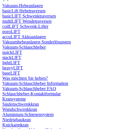
Vakuum-Hebeanlagen
basicLift Hebetraversen
basicLIFT Schwenktraversen
multiLIFT Wendetraversen
coilLIFT Schwenk-Lifter
poroLIFT
accuLIFT Akkuanlagen
Vakuumhebeanlagen Sonderlösungen
Vakuum-Schlauchheber
quickLIFT
stackLIFT
lightLIFT
heavyLIFT
baseLIFT
Was möchten Sie heben?
Vakuum-Schlauchheber Information
Vakuum-Schlauchheber FAQ
Schlauchheber-Kontaktformular
Kransysteme
Säulenschwenkkran
Wandschwenkkran
Aluminium-Schienensystem
Niedrigbaukran
Knickarmkran