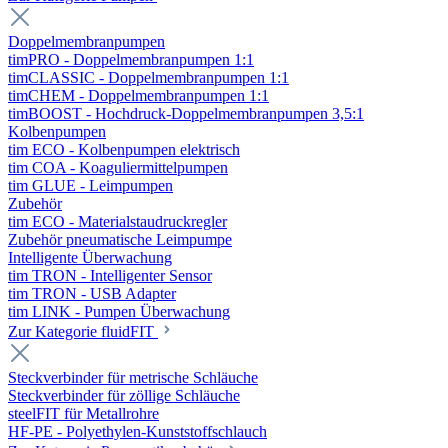
Doppelmembranpumpen
timPRO - Doppelmembranpumpen 1:1
timCLASSIC - Doppelmembranpumpen 1:1
timCHEM - Doppelmembranpumpen 1:1
timBOOST - Hochdruck-Doppelmembranpumpen 3,5:1
Kolbenpumpen
tim ECO - Kolbenpumpen elektrisch
tim COA - Koaguliermittelpumpen
tim GLUE - Leimpumpen
Zubehör
tim ECO - Materialstaudruckregler
Zubehör pneumatische Leimpumpe
Intelligente Überwachung
tim TRON - Intelligenter Sensor
tim TRON - USB Adapter
tim LINK - Pumpen Überwachung
Zur Kategorie fluidFIT
Steckverbinder für metrische Schläuche
Steckverbinder für zöllige Schläuche
steelFIT für Metallrohre
HF-PE - Polyethylen-Kunststoffschlauch