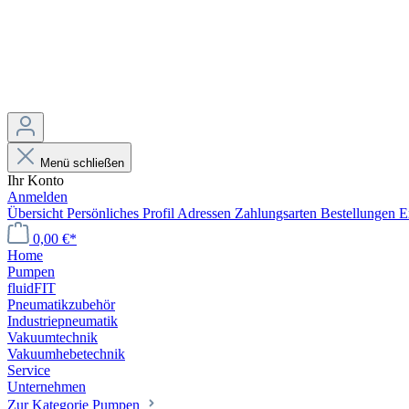
Menü schließen
Ihr Konto
Anmelden
Übersicht
Persönliches Profil
Adressen
Zahlungsarten
Bestellungen
E
0,00 €*
Home
Pumpen
fluidFIT
Pneumatikzubehör
Industriepneumatik
Vakuumtechnik
Vakuumhebetechnik
Service
Unternehmen
Zur Kategorie Pumpen