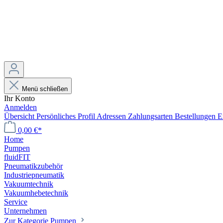
Menü schließen
Ihr Konto
Anmelden
Übersicht
Persönliches Profil
Adressen
Zahlungsarten
Bestellungen
E
0,00 €*
Home
Pumpen
fluidFIT
Pneumatikzubehör
Industriepneumatik
Vakuumtechnik
Vakuumhebetechnik
Service
Unternehmen
Zur Kategorie Pumpen