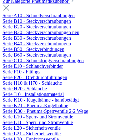
Zur Kategorie Pneumatikzubehör
Serie A10 - Schnellverschraubungen
Serie B10 - Steckverschraubungen
Serie B20 - Steckverschraubungen
Serie B20 - Steckverschraubungen neu
Serie B30 - Steckverschraubungen
Serie B40 - Steckverschraubungen
Serie B50 - Steckverbindungen
Serie B60 - Steckverschraubungen
Serie C10 - Schneidringverschraubungen
Serie E10 - Schlauchverbinder
Serie F10 - Fittings
Serie F20 - Drehdurchführungen
Serie H10 & H70 - Schläuche
Serie H20 - Schläuche
Serie J10 - Installationsmaterial
Serie K10 - Kugelhähne - handbetätigt
Serie K21 - Pneuma-Kugelhähne
Serie K30 - Pneuma-Sperrventile 2-2 Wege
Serie L10 - Sperr- und Stromventile
Serie L11 - Sperr- und Stromventile
Serie L20 - Sicherheitsventile
Serie L21 - Sicherheitsventile
Serie L30 - Funktionsventile