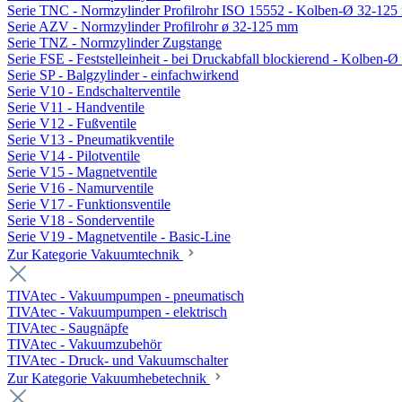
Serie TNC - Normzylinder Profilrohr ISO 15552 - Kolben-Ø 32-12
Serie AZV - Normzylinder Profilrohr ø 32-125 mm
Serie TNZ - Normzylinder Zugstange
Serie FSE - Feststelleinheit - bei Druckabfall blockierend - Kolben-
Serie SP - Balgzylinder - einfachwirkend
Serie V10 - Endschalterventile
Serie V11 - Handventile
Serie V12 - Fußventile
Serie V13 - Pneumatikventile
Serie V14 - Pilotventile
Serie V15 - Magnetventile
Serie V16 - Namurventile
Serie V17 - Funktionsventile
Serie V18 - Sonderventile
Serie V19 - Magnetventile - Basic-Line
Zur Kategorie Vakuumtechnik
TIVAtec - Vakuumpumpen - pneumatisch
TIVAtec - Vakuumpumpen - elektrisch
TIVAtec - Saugnäpfe
TIVAtec - Vakuumzubehör
TIVAtec - Druck- und Vakuumschalter
Zur Kategorie Vakuumhebetechnik