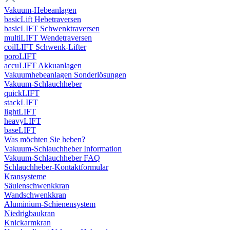
Vakuum-Hebeanlagen
basicLift Hebetraversen
basicLIFT Schwenktraversen
multiLIFT Wendetraversen
coilLIFT Schwenk-Lifter
poroLIFT
accuLIFT Akkuanlagen
Vakuumhebeanlagen Sonderlösungen
Vakuum-Schlauchheber
quickLIFT
stackLIFT
lightLIFT
heavyLIFT
baseLIFT
Was möchten Sie heben?
Vakuum-Schlauchheber Information
Vakuum-Schlauchheber FAQ
Schlauchheber-Kontaktformular
Kransysteme
Säulenschwenkkran
Wandschwenkkran
Aluminium-Schienensystem
Niedrigbaukran
Knickarmkran