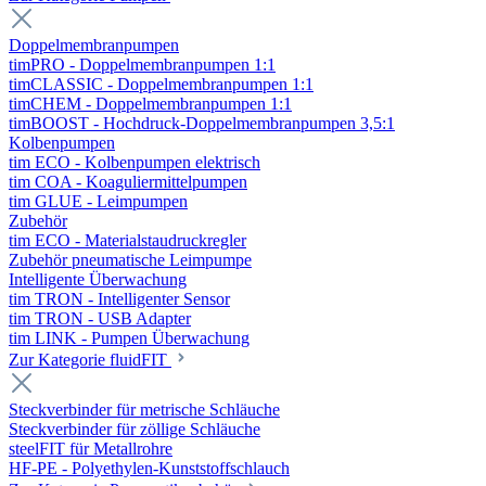
Doppelmembranpumpen
timPRO - Doppelmembranpumpen 1:1
timCLASSIC - Doppelmembranpumpen 1:1
timCHEM - Doppelmembranpumpen 1:1
timBOOST - Hochdruck-Doppelmembranpumpen 3,5:1
Kolbenpumpen
tim ECO - Kolbenpumpen elektrisch
tim COA - Koaguliermittelpumpen
tim GLUE - Leimpumpen
Zubehör
tim ECO - Materialstaudruckregler
Zubehör pneumatische Leimpumpe
Intelligente Überwachung
tim TRON - Intelligenter Sensor
tim TRON - USB Adapter
tim LINK - Pumpen Überwachung
Zur Kategorie fluidFIT
Steckverbinder für metrische Schläuche
Steckverbinder für zöllige Schläuche
steelFIT für Metallrohre
HF-PE - Polyethylen-Kunststoffschlauch