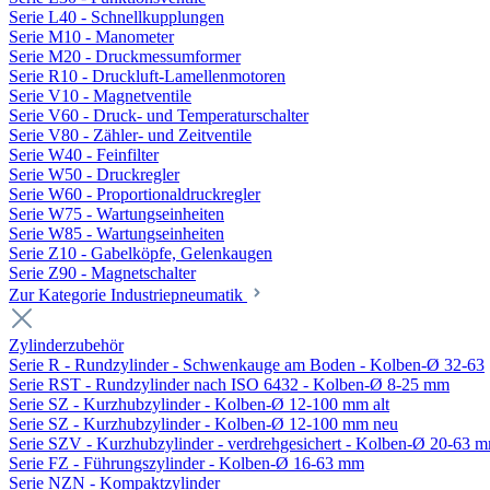
Serie L40 - Schnellkupplungen
Serie M10 - Manometer
Serie M20 - Druckmessumformer
Serie R10 - Druckluft-Lamellenmotoren
Serie V10 - Magnetventile
Serie V60 - Druck- und Temperaturschalter
Serie V80 - Zähler- und Zeitventile
Serie W40 - Feinfilter
Serie W50 - Druckregler
Serie W60 - Proportionaldruckregler
Serie W75 - Wartungseinheiten
Serie W85 - Wartungseinheiten
Serie Z10 - Gabelköpfe, Gelenkaugen
Serie Z90 - Magnetschalter
Zur Kategorie Industriepneumatik
Zylinderzubehör
Serie R - Rundzylinder - Schwenkauge am Boden - Kolben-Ø 32-63
Serie RST - Rundzylinder nach ISO 6432 - Kolben-Ø 8-25 mm
Serie SZ - Kurzhubzylinder - Kolben-Ø 12-100 mm alt
Serie SZ - Kurzhubzylinder - Kolben-Ø 12-100 mm neu
Serie SZV - Kurzhubzylinder - verdrehgesichert - Kolben-Ø 20-63 
Serie FZ - Führungszylinder - Kolben-Ø 16-63 mm
Serie NZN - Kompaktzylinder