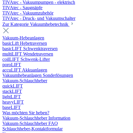
TIVAtec - Vakuumpumpen - elektrisch
TIVAtec - Saugnäpfe
TIVAtec - Vakuumzubehör
TIVAtec - Druck- und Vakuumschalter
Zur Kategorie Vakuumhebetechnik
Vakuum-Hebeanlagen
basicLift Hebetraversen
basicLIFT Schwenktraversen
multiLIFT Wendetraversen
coilLIFT Schwenk-Lifter
poroLIFT
accuLIFT Akkuanlagen
Vakuumhebeanlagen Sonderlösungen
Vakuum-Schlauchheber
quickLIFT
stackLIFT
lightLIFT
heavyLIFT
baseLIFT
Was möchten Sie heben?
Vakuum-Schlauchheber Information
Vakuum-Schlauchheber FAQ
Schlauchheber-Kontaktformular