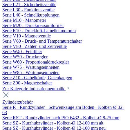
Serie L21 - Sicherheitsventile
Serie L30 - Funktionsventile
Serie L40 - Schnellkupplungen
Serie M10 - Manometer
Serie M20 - Druckmessumformer
Serie R10 - Druckluft-Lamellenmotoren
Serie V10 - Magnetventile
Serie V60 - Druck- und Temperaturschalter
Serie V80 - Zähler- und Zeitventile
Serie W40 - Feinfilter
Serie W50 - Druckregler
Serie W60 - Proportionaldruckregler
Serie W75 - Wartungseinheiten
Serie W85 - Wartungseinheiten
Serie Z10 - Gabelköpfe, Gelenkaugen
Serie Z90 - Magnetschalter
Zur Kategorie Industriepneumatik
Zylinderzubehör
Serie R - Rundzylinder - Schwenkauge am Boden - Kolben-Ø 32-
63
Serie RST - Rundzylinder nach ISO 6432 - Kolben-Ø 8-25 mm
Serie SZ - Kurzhubzylinder - Kolben-Ø 12-100 mm alt
Serie SZ - Kurzhubzylinder - Kolben-Ø 12-100 mm neu