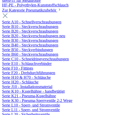
steelFIT für Metallrohre
HF-PE - Polyethylen-Kunststoffschlauch
Zur Kategorie Pneumatikzubehör
Serie A10 - Schnellverschraubungen
Serie B10 - Steckverschraubungen
Serie B20 - Steckverschraubungen
Serie B20 - Steckverschraubungen neu
Serie B30 - Steckverschraubungen
Serie B40 - Steckverschraubungen
Serie B50 - Steckverbindungen
Serie B60 - Steckverschraubungen
Serie C10 - Schneidringverschraubungen
Serie E10 - Schlauchverbinder
Serie F10 - Fittings
Serie F20 - Drehdurchführungen
Serie H10 & H70 - Schläuche
Serie H20 - Schläuche
Serie J10 - Installationsmaterial
Serie K10 - Kugelhähne - handbetätigt
Serie K21 - Pneuma-Kugelhähne
Serie K30 - Pneuma-Sperrventile 2-2 Wege
Serie L10 - Sperr- und Stromventile
Serie L11 - Sperr- und Stromventile
Serie L20 - Sicherheitsventile