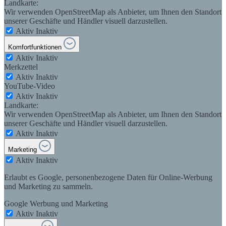
Landkarte:
Wir verwenden OpenStreetMap als Anbieter, um Ihnen den Standort
unserer Geschäfte und Händler visuell darzustellen.
Aktiv
Inaktiv
Komfortfunktionen
Aktiv
Inaktiv
Merkzettel
Aktiv
Inaktiv
YouTube-Video
Aktiv
Inaktiv
Landkarte:
Wir verwenden OpenStreetMap als Anbieter, um Ihnen den Standort
unserer Geschäfte und Händler visuell darzustellen.
Aktiv
Inaktiv
Marketing
Aktiv
Inaktiv
Erlaubt es Google, personenbezogene Daten für Online-Werbung
und Marketing zu sammeln.
Google Werbung und Marketing
Aktiv
Inaktiv