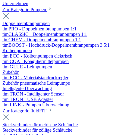
Unternehmen
Zur Kategorie Pumpen
Doppelmembranpumpen
timPRO - Doppelmembranpumpen 1:1
timCLASSIC - Doppelmembranpumpen 1:1
timCHEM - Doppelmembranpumpen 1:1
timBOOST - Hochdruck-Doppelmembranpumpen 3,5:1
Kolbenpumpen
tim ECO - Kolbenpumpen elektrisch
tim COA - Koaguliermittelpumpen
tim GLUE - Leimpumpen
Zubehör
tim ECO - Materialstaudruckregler
Zubehör pneumatische Leimpumpe
Intelligente Überwachung
tim TRON - Intelligenter Sensor
tim TRON - USB Adapter
tim LINK - Pumpen Überwachung
Zur Kategorie fluidFIT
Steckverbinder für metrische Schläuche
Steckverbinder für zöllige Schläuche