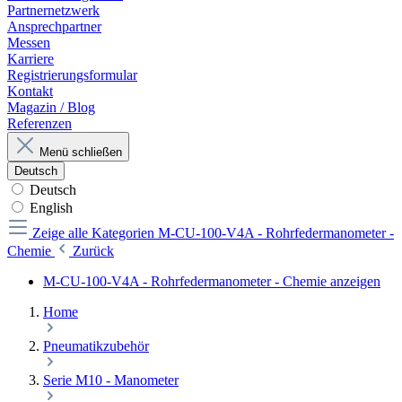
Partnernetzwerk
Ansprechpartner
Messen
Karriere
Registrierungsformular
Kontakt
Magazin / Blog
Referenzen
Menü schließen
Deutsch
Deutsch
English
Zeige alle Kategorien
M-CU-100-V4A - Rohrfedermanometer -
Chemie
Zurück
M-CU-100-V4A - Rohrfedermanometer - Chemie anzeigen
Home
Pneumatikzubehör
Serie M10 - Manometer