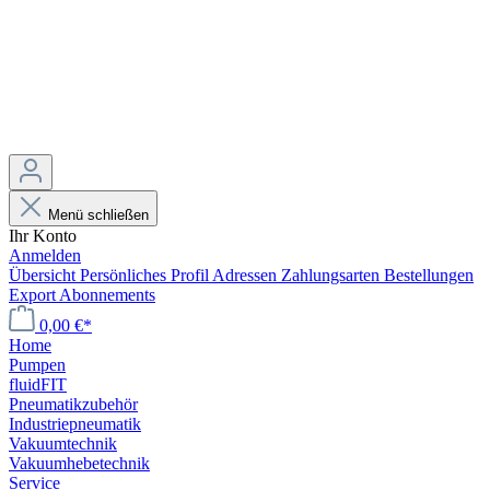
Menü schließen
Ihr Konto
Anmelden
Übersicht
Persönliches Profil
Adressen
Zahlungsarten
Bestellungen
Export
Abonnements
0,00 €*
Home
Pumpen
fluidFIT
Pneumatikzubehör
Industriepneumatik
Vakuumtechnik
Vakuumhebetechnik
Service