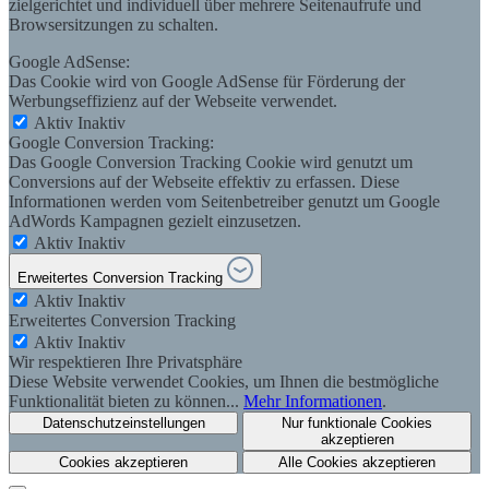
zielgerichtet und individuell über mehrere Seitenaufrufe und
Browsersitzungen zu schalten.
Google AdSense:
Das Cookie wird von Google AdSense für Förderung der
Werbungseffizienz auf der Webseite verwendet.
Aktiv
Inaktiv
Google Conversion Tracking:
Das Google Conversion Tracking Cookie wird genutzt um
Conversions auf der Webseite effektiv zu erfassen. Diese
Informationen werden vom Seitenbetreiber genutzt um Google
AdWords Kampagnen gezielt einzusetzen.
Aktiv
Inaktiv
Erweitertes Conversion Tracking
Aktiv
Inaktiv
Erweitertes Conversion Tracking
Aktiv
Inaktiv
Wir respektieren Ihre Privatsphäre
Diese Website verwendet Cookies, um Ihnen die bestmögliche
Funktionalität bieten zu können...
Mehr Informationen
.
Datenschutzeinstellungen
Nur funktionale Cookies
akzeptieren
Cookies akzeptieren
Alle Cookies akzeptieren