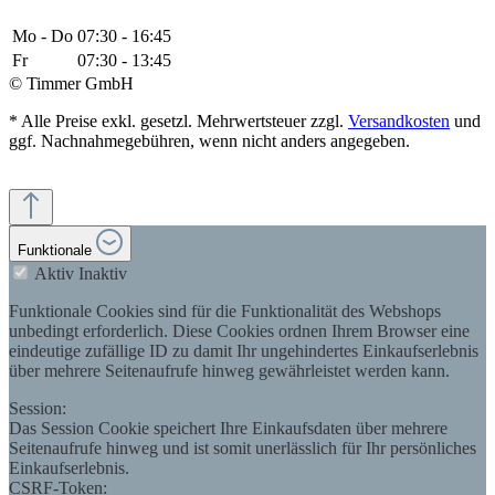
Mo - Do
07:30 - 16:45
Fr
07:30 - 13:45
© Timmer GmbH
* Alle Preise exkl. gesetzl. Mehrwertsteuer zzgl.
Versandkosten
und
ggf. Nachnahmegebühren, wenn nicht anders angegeben.
Funktionale
Aktiv
Inaktiv
Funktionale Cookies sind für die Funktionalität des Webshops
unbedingt erforderlich. Diese Cookies ordnen Ihrem Browser eine
eindeutige zufällige ID zu damit Ihr ungehindertes Einkaufserlebnis
über mehrere Seitenaufrufe hinweg gewährleistet werden kann.
Session:
Das Session Cookie speichert Ihre Einkaufsdaten über mehrere
Seitenaufrufe hinweg und ist somit unerlässlich für Ihr persönliches
Einkaufserlebnis.
CSRF-Token: