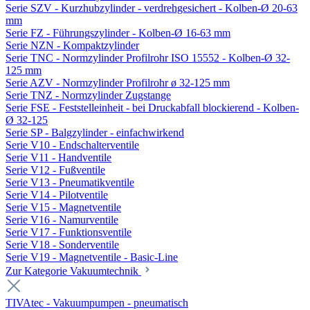
Serie SZV - Kurzhubzylinder - verdrehgesichert - Kolben-Ø 20-63
mm
Serie FZ - Führungszylinder - Kolben-Ø 16-63 mm
Serie NZN - Kompaktzylinder
Serie TNC - Normzylinder Profilrohr ISO 15552 - Kolben-Ø 32-
125 mm
Serie AZV - Normzylinder Profilrohr ø 32-125 mm
Serie TNZ - Normzylinder Zugstange
Serie FSE - Feststelleinheit - bei Druckabfall blockierend - Kolben-
Ø 32-125
Serie SP - Balgzylinder - einfachwirkend
Serie V10 - Endschalterventile
Serie V11 - Handventile
Serie V12 - Fußventile
Serie V13 - Pneumatikventile
Serie V14 - Pilotventile
Serie V15 - Magnetventile
Serie V16 - Namurventile
Serie V17 - Funktionsventile
Serie V18 - Sonderventile
Serie V19 - Magnetventile - Basic-Line
Zur Kategorie Vakuumtechnik
TIVAtec - Vakuumpumpen - pneumatisch