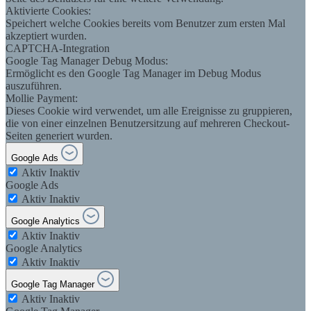
Aktivierte Cookies:
Speichert welche Cookies bereits vom Benutzer zum ersten Mal
akzeptiert wurden.
CAPTCHA-Integration
Google Tag Manager Debug Modus:
Ermöglicht es den Google Tag Manager im Debug Modus
auszuführen.
Mollie Payment:
Dieses Cookie wird verwendet, um alle Ereignisse zu gruppieren,
die von einer einzelnen Benutzersitzung auf mehreren Checkout-
Seiten generiert wurden.
Google Ads
Aktiv
Inaktiv
Google Ads
Aktiv
Inaktiv
Google Analytics
Aktiv
Inaktiv
Google Analytics
Aktiv
Inaktiv
Google Tag Manager
Aktiv
Inaktiv