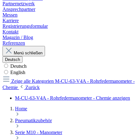
Partnernetzwerk
Ansprechpartner
Messen
Karriere
Registrierungsformular
Kontakt
Magazin / Blog
Referenzen
Menü schließen
Deutsch
Deutsch
English
Zeige alle Kategorien
M-CU-63-V4A - Rohrfedermanometer -
Chemie
Zurück
M-CU-63-V4A - Rohrfedermanometer - Chemie anzeigen
Home
Pneumatikzubehör
Serie M10 - Manometer