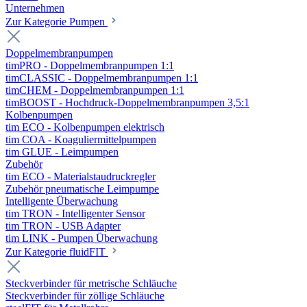
Unternehmen
Zur Kategorie Pumpen
Doppelmembranpumpen
timPRO - Doppelmembranpumpen 1:1
timCLASSIC - Doppelmembranpumpen 1:1
timCHEM - Doppelmembranpumpen 1:1
timBOOST - Hochdruck-Doppelmembranpumpen 3,5:1
Kolbenpumpen
tim ECO - Kolbenpumpen elektrisch
tim COA - Koaguliermittelpumpen
tim GLUE - Leimpumpen
Zubehör
tim ECO - Materialstaudruckregler
Zubehör pneumatische Leimpumpe
Intelligente Überwachung
tim TRON - Intelligenter Sensor
tim TRON - USB Adapter
tim LINK - Pumpen Überwachung
Zur Kategorie fluidFIT
Steckverbinder für metrische Schläuche
Steckverbinder für zöllige Schläuche