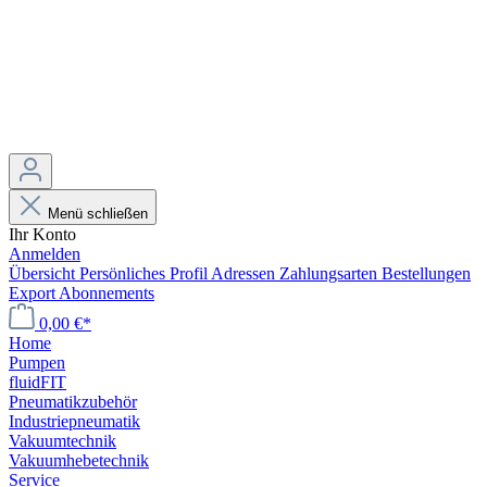
Menü schließen
Ihr Konto
Anmelden
Übersicht
Persönliches Profil
Adressen
Zahlungsarten
Bestellungen
Export
Abonnements
0,00 €*
Home
Pumpen
fluidFIT
Pneumatikzubehör
Industriepneumatik
Vakuumtechnik
Vakuumhebetechnik
Service