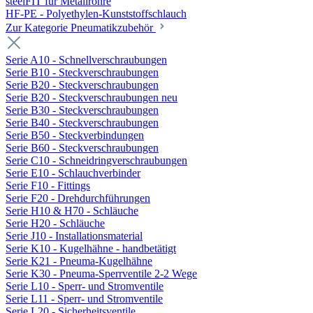
steelFIT für Metallrohre
HF-PE - Polyethylen-Kunststoffschlauch
Zur Kategorie Pneumatikzubehör
Serie A10 - Schnellverschraubungen
Serie B10 - Steckverschraubungen
Serie B20 - Steckverschraubungen
Serie B20 - Steckverschraubungen neu
Serie B30 - Steckverschraubungen
Serie B40 - Steckverschraubungen
Serie B50 - Steckverbindungen
Serie B60 - Steckverschraubungen
Serie C10 - Schneidringverschraubungen
Serie E10 - Schlauchverbinder
Serie F10 - Fittings
Serie F20 - Drehdurchführungen
Serie H10 & H70 - Schläuche
Serie H20 - Schläuche
Serie J10 - Installationsmaterial
Serie K10 - Kugelhähne - handbetätigt
Serie K21 - Pneuma-Kugelhähne
Serie K30 - Pneuma-Sperrventile 2-2 Wege
Serie L10 - Sperr- und Stromventile
Serie L11 - Sperr- und Stromventile
Serie L20 - Sicherheitsventile