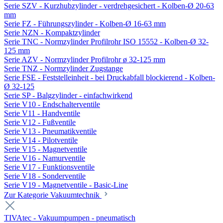
Serie SZV - Kurzhubzylinder - verdrehgesichert - Kolben-Ø 20-63
mm
Serie FZ - Führungszylinder - Kolben-Ø 16-63 mm
Serie NZN - Kompaktzylinder
Serie TNC - Normzylinder Profilrohr ISO 15552 - Kolben-Ø 32-
125 mm
Serie AZV - Normzylinder Profilrohr ø 32-125 mm
Serie TNZ - Normzylinder Zugstange
Serie FSE - Feststelleinheit - bei Druckabfall blockierend - Kolben-
Ø 32-125
Serie SP - Balgzylinder - einfachwirkend
Serie V10 - Endschalterventile
Serie V11 - Handventile
Serie V12 - Fußventile
Serie V13 - Pneumatikventile
Serie V14 - Pilotventile
Serie V15 - Magnetventile
Serie V16 - Namurventile
Serie V17 - Funktionsventile
Serie V18 - Sonderventile
Serie V19 - Magnetventile - Basic-Line
Zur Kategorie Vakuumtechnik
TIVAtec - Vakuumpumpen - pneumatisch