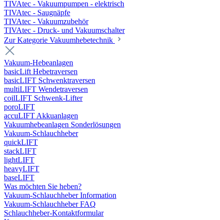
TIVAtec - Vakuumpumpen - elektrisch
TIVAtec - Saugnäpfe
TIVAtec - Vakuumzubehör
TIVAtec - Druck- und Vakuumschalter
Zur Kategorie Vakuumhebetechnik
Vakuum-Hebeanlagen
basicLift Hebetraversen
basicLIFT Schwenktraversen
multiLIFT Wendetraversen
coilLIFT Schwenk-Lifter
poroLIFT
accuLIFT Akkuanlagen
Vakuumhebeanlagen Sonderlösungen
Vakuum-Schlauchheber
quickLIFT
stackLIFT
lightLIFT
heavyLIFT
baseLIFT
Was möchten Sie heben?
Vakuum-Schlauchheber Information
Vakuum-Schlauchheber FAQ
Schlauchheber-Kontaktformular