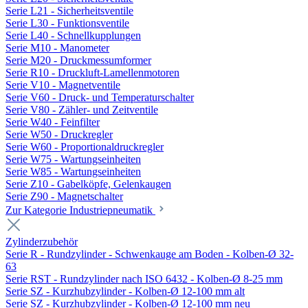
Serie L21 - Sicherheitsventile
Serie L30 - Funktionsventile
Serie L40 - Schnellkupplungen
Serie M10 - Manometer
Serie M20 - Druckmessumformer
Serie R10 - Druckluft-Lamellenmotoren
Serie V10 - Magnetventile
Serie V60 - Druck- und Temperaturschalter
Serie V80 - Zähler- und Zeitventile
Serie W40 - Feinfilter
Serie W50 - Druckregler
Serie W60 - Proportionaldruckregler
Serie W75 - Wartungseinheiten
Serie W85 - Wartungseinheiten
Serie Z10 - Gabelköpfe, Gelenkaugen
Serie Z90 - Magnetschalter
Zur Kategorie Industriepneumatik
Zylinderzubehör
Serie R - Rundzylinder - Schwenkauge am Boden - Kolben-Ø 32-
63
Serie RST - Rundzylinder nach ISO 6432 - Kolben-Ø 8-25 mm
Serie SZ - Kurzhubzylinder - Kolben-Ø 12-100 mm alt
Serie SZ - Kurzhubzylinder - Kolben-Ø 12-100 mm neu