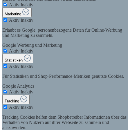
Aktiv
Inaktiv
Marketing
Aktiv
Inaktiv
Erlaubt es Google, personenbezogene Daten für Online-Werbung
und Marketing zu sammeln.
Google Werbung und Marketing
Aktiv
Inaktiv
Statistiken
Aktiv
Inaktiv
Für Statistiken und Shop-Performance-Metriken genutzte Cookies.
Google Analytics
Aktiv
Inaktiv
Tracking
Aktiv
Inaktiv
Tracking Cookies helfen dem Shopbetreiber Informationen über das
Verhalten von Nutzern auf ihrer Webseite zu sammeln und
auszuwerten.